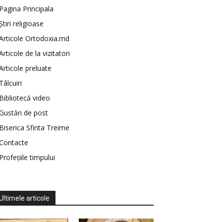
Pagina Principala
Știri religioase
Articole Ortodoxia.md
Articole de la vizitatori
Articole preluate
Tâlcuiri
Bibliotecă video
Gustări de post
Biserica Sfinta Treime
Contacte
Profețiile timpului
Ultimele articole