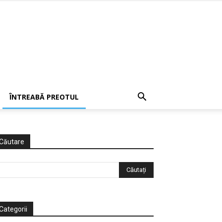
ÎNTREABĂ PREOTUL
Căutare
Categorii