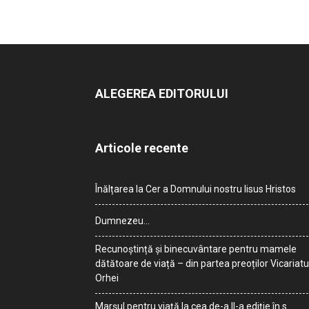
ALEGEREA EDITORULUI
Articole recente
Înălțarea la Cer a Domnului nostru Iisus Hristos
Dumnezeu…
Recunoștință și binecuvântare pentru mamele
dătătoare de viață – din partea preoților Vicariatu
Orhei
Marșul pentru viață la cea de-a II-a ediție în s.