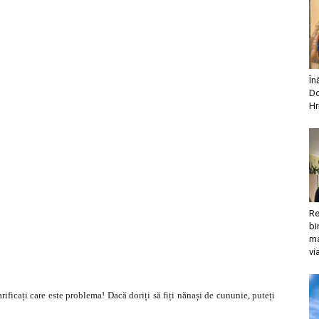
În
Do
Hr
Re
bi
ma
vi
rificați care este problema! Dacă doriți să fiți nănași de cununie, puteți