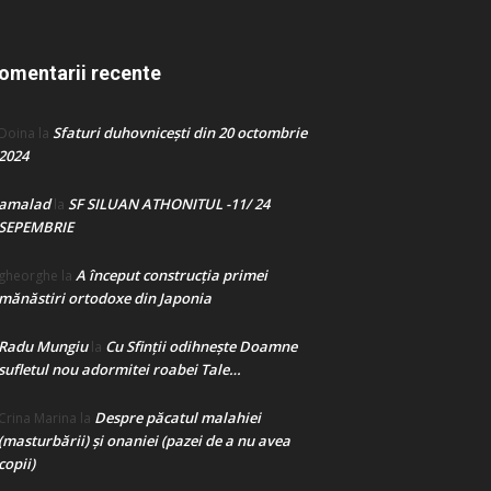
omentarii recente
Sfaturi duhovnicești din 20 octombrie
Doina
la
2024
amalad
SF SILUAN ATHONITUL -11/ 24
la
SEPEMBRIE
A început construcţia primei
gheorghe
la
mănăstiri ortodoxe din Japonia
Radu Mungiu
Cu Sfinții odihnește Doamne
la
sufletul nou adormitei roabei Tale…
Despre păcatul malahiei
Crina Marina
la
(masturbării) şi onaniei (pazei de a nu avea
copii)