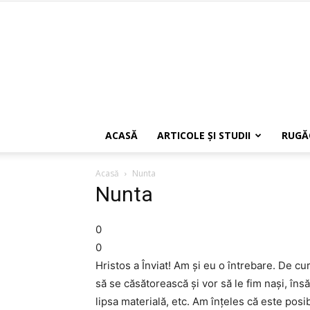
ACASĂ
ARTICOLE ŞI STUDII
RUGĂ
Acasă
Nunta
Nunta
0
0
Hristos a Înviat! Am și eu o întrebare. De cur
să se căsătorească și vor să le fim nași, însă
lipsa materială, etc. Am înțeles că este posi