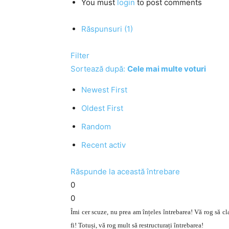
You must
login
to post comments
Răspunsuri (1)
Filter
Sortează după:
Cele mai multe voturi
Newest First
Oldest First
Random
Recent activ
Răspunde la această întrebare
0
0
Îmi cer scuze, nu prea am înțeles întrebarea! Vă rog să cla
fi! Totuși, vă rog mult să restructurați întrebarea!