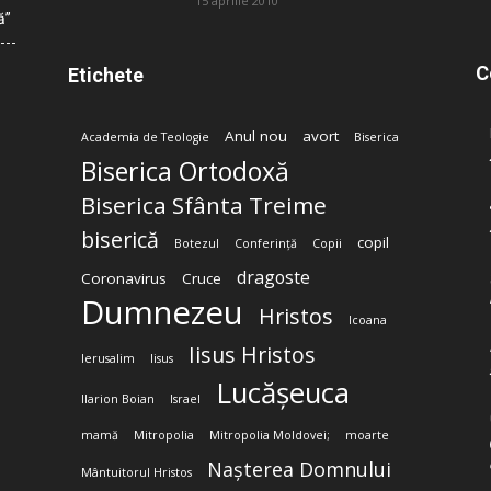
15 aprilie 2010
ă”
C
Etichete
Anul nou
avort
Academia de Teologie
Biserica
Biserica Ortodoxă
Biserica Sfânta Treime
biserică
copil
Botezul
Conferință
Copii
dragoste
Coronavirus
Cruce
Dumnezeu
Hristos
Icoana
Iisus Hristos
Ierusalim
Iisus
Lucășeuca
Ilarion Boian
Israel
mamă
Mitropolia
Mitropolia Moldovei;
moarte
Nașterea Domnului
Mântuitorul Hristos