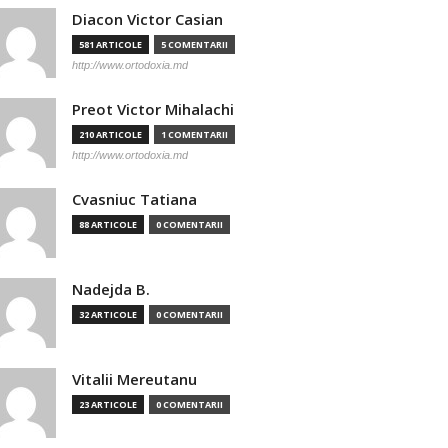
Diacon Victor Casian
581 ARTICOLE
5 COMENTARII
http://www.ortodoxia.md
Preot Victor Mihalachi
210 ARTICOLE
1 COMENTARII
http://www.ortodoxia.md
Cvasniuc Tatiana
88 ARTICOLE
0 COMENTARII
Nadejda B.
32 ARTICOLE
0 COMENTARII
Vitalii Mereutanu
23 ARTICOLE
0 COMENTARII