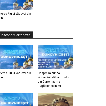
vierea Fiului văduvei din
in
Descoperă ortodoxia
vierea Fiului văduvei din
Despre minunea
in
vindecării slăbănogului
din Capernaum și
Rugăciunea inimii