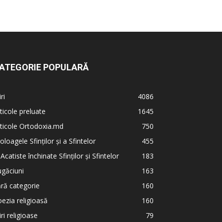
ATEGORIE POPULARĂ
iri
4086
ticole preluate
1645
ticole Ortodoxia.md
750
oloagele Sfinților și a Sfintelor
455
 Acatiste închinate Sfinților și Sfintelor
183
găciuni
163
ră categorie
160
ezia religioasă
160
iri religioase
79