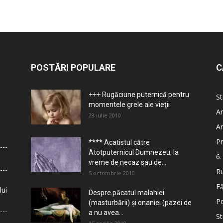
POSTĂRI POPULARE
C
+++ Rugăciune puternică pentru
St
momentele grele ale vieţii
Ar
28 iulie 2010
Ar
Pr
**** Acatistul către
Atotputernicul Dumnezeu, la
6.
vreme de necaz sau de...
Ru
5 octombrie 2010
Fă
lui
Despre păcatul malahiei
Po
(masturbării) şi onaniei (pazei de
a nu avea...
St