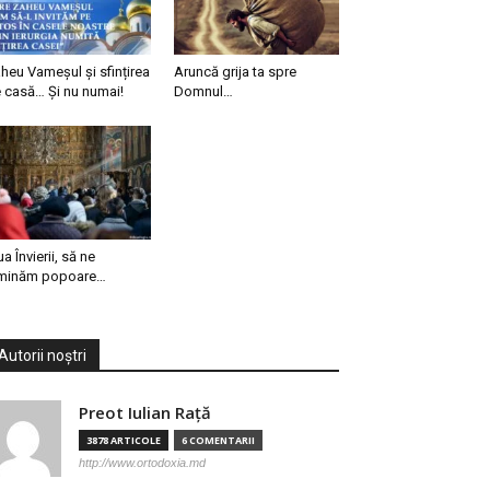
heu Vameșul și sfințirea
Aruncă grija ta spre
 casă… Și nu numai!
Domnul…
ua Învierii, să ne
minăm popoare…
Autorii noștri
Preot Iulian Raţă
3878 ARTICOLE
6 COMENTARII
http://www.ortodoxia.md