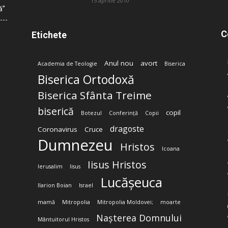
15 aprilie 2010
ă”
C
Etichete
Anul nou
avort
Academia de Teologie
Biserica
Biserica Ortodoxă
Biserica Sfânta Treime
biserică
copil
Botezul
Conferință
Copii
dragoste
Coronavirus
Cruce
Dumnezeu
Hristos
Icoana
Iisus Hristos
Ierusalim
Iisus
Lucășeuca
Ilarion Boian
Israel
mamă
Mitropolia
Mitropolia Moldovei;
moarte
Nașterea Domnului
Mântuitorul Hristos