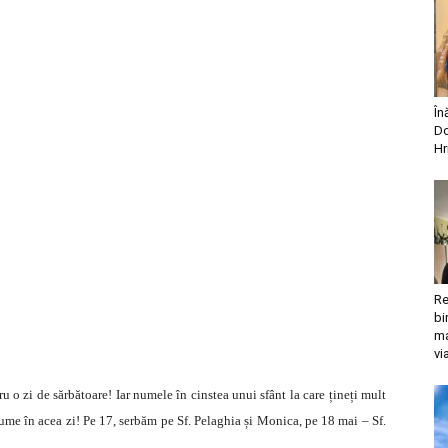
În
Do
Hr
Re
bi
ma
vi
ru o zi de sărbătoare! Iar numele în cinstea unui sfânt la care țineți mult
anume în acea zi! Pe 17, serbăm pe Sf. Pelaghia și Monica, pe 18 mai – Sf.