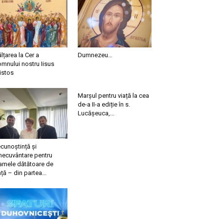
ălțarea la Cer a
Dumnezeu…
mnului nostru Iisus
istos
Marșul pentru viață la cea
de-a II-a ediție în s.
Lucășeuca,...
cunoștință și
necuvântare pentru
mele dătătoare de
ață – din partea...