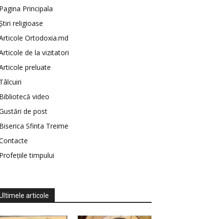
Pagina Principala
Știri religioase
Articole Ortodoxia.md
Articole de la vizitatori
Articole preluate
Tâlcuiri
Bibliotecă video
Gustări de post
Biserica Sfinta Treime
Contacte
Profețiile timpului
Ultimele articole