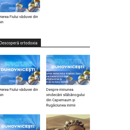
vierea Fiului văduvei din
in
Descoperă ortodoxia
vierea Fiului văduvei din
Despre minunea
in
vindecării slăbănogului
din Capernaum și
Rugăciunea inimii