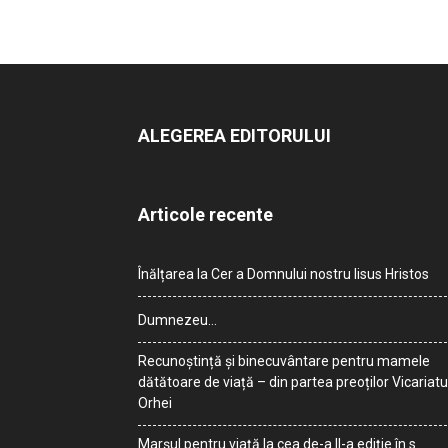
ALEGEREA EDITORULUI
Articole recente
Înălțarea la Cer a Domnului nostru Iisus Hristos
Dumnezeu…
Recunoștință și binecuvântare pentru mamele
dătătoare de viață – din partea preoților Vicariatu
Orhei
Marșul pentru viață la cea de-a II-a ediție în s.