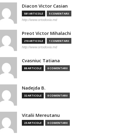
Diacon Victor Casian
581 ARTICOLE
5 COMENTARII
http://www.ortodoxia.md
Preot Victor Mihalachi
210 ARTICOLE
1 COMENTARII
http://www.ortodoxia.md
Cvasniuc Tatiana
88 ARTICOLE
0 COMENTARII
Nadejda B.
32 ARTICOLE
0 COMENTARII
Vitalii Mereutanu
23 ARTICOLE
0 COMENTARII