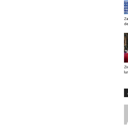
Za
de
Zi
lu