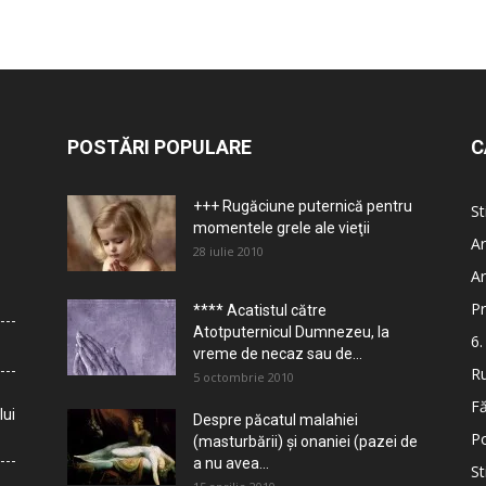
POSTĂRI POPULARE
C
+++ Rugăciune puternică pentru
St
momentele grele ale vieţii
Ar
28 iulie 2010
Ar
Pr
**** Acatistul către
Atotputernicul Dumnezeu, la
6.
vreme de necaz sau de...
Ru
5 octombrie 2010
Fă
lui
Despre păcatul malahiei
Po
(masturbării) şi onaniei (pazei de
a nu avea...
St