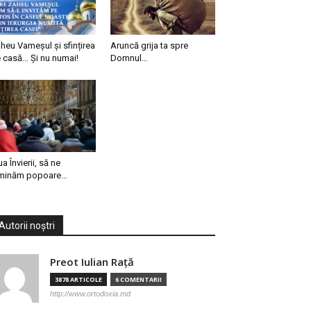
heu Vameșul și sfințirea
Aruncă grija ta spre
 casă… Și nu numai!
Domnul…
ua Învierii, să ne
minăm popoare…
Autorii noștri
Preot Iulian Raţă
3878 ARTICOLE
6 COMENTARII
http://www.ortodoxia.md