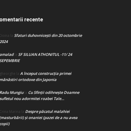
omentarii recente
Sfaturi duhovnicești din 20 octombrie
Doina
la
2024
amalad
SF SILUAN ATHONITUL -11/ 24
la
SEPEMBRIE
A început construcţia primei
gheorghe
la
mănăstiri ortodoxe din Japonia
Radu Mungiu
Cu Sfinții odihnește Doamne
la
sufletul nou adormitei roabei Tale…
Despre păcatul malahiei
Crina Marina
la
(masturbării) şi onaniei (pazei de a nu avea
copii)