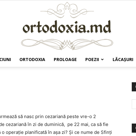
CIUNI
ORTODOXIA
PROLOAGE
POEZII
LĂCAŞURI
Ortodoxia.md
i urmează să nasc prin cezariană peste vre-o 2
de cezariană în zi de duminică, pe 22 mai, ca să fie
o operație planificată în așa zi? Și ce nume de Sfinți