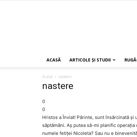
ACASĂ
ARTICOLE ŞI STUDII
RUGĂ
Acasă
nastere
nastere
0
0
Hristos a Înviat! Părinte, sunt însărcinată ș
săptămâni. Aș putea să-mi planific operația 
numele fetiței Nicoleta? Sau nu e binevenită 