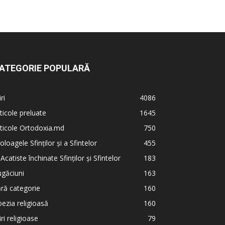
ATEGORIE POPULARĂ
iri
4086
ticole preluate
1645
ticole Ortodoxia.md
750
oloagele Sfinților și a Sfintelor
455
 Acatiste închinate Sfinților și Sfintelor
183
găciuni
163
ră categorie
160
ezia religioasă
160
iri religioase
79