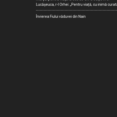
Lucășeuca, r-l Orhei: „Pentru viață, cu inimă curat
Învierea Fiului văduvei din Nain