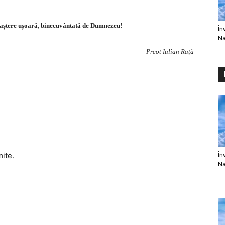
 naștere ușoară, binecuvântată de Dumnezeu!
În
Na
Preot Iulian Rață
mite.
În
Na