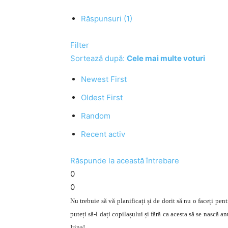
Răspunsuri (1)
Filter
Sortează după:
Cele mai multe voturi
Newest First
Oldest First
Random
Recent activ
Răspunde la această întrebare
0
0
Nu trebuie să vă planificați și de dorit să nu o faceți pent
puteți să-l dați copilașului și fără ca acesta să se nască 
Irina!