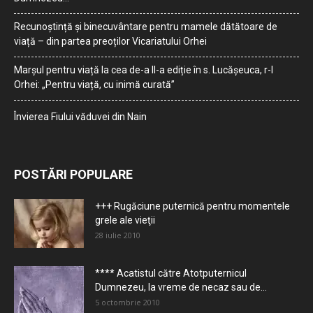
Recunoștință și binecuvântare pentru mamele dătătoare de
viață – din partea preoților Vicariatului Orhei
Marșul pentru viață la cea de-a II-a ediție în s. Lucășeuca, r-l
Orhei: „Pentru viață, cu inimă curată”
Învierea Fiului văduvei din Nain
POSTĂRI POPULARE
+++ Rugăciune puternică pentru momentele
grele ale vieţii
28 iulie 2010
**** Acatistul către Atotputernicul
Dumnezeu, la vreme de necaz sau de...
5 octombrie 2010