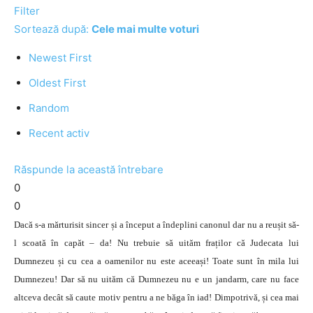
Filter
Sortează după:
Cele mai multe voturi
Newest First
Oldest First
Random
Recent activ
Răspunde la această întrebare
0
0
Dacă s-a mărturisit sincer și a început a îndeplini canonul dar nu a reușit să-
l scoată în capăt – da! Nu trebuie să uităm fraților că Judecata lui
Dumnezeu și cu cea a oamenilor nu este aceeași! Toate sunt în mila lui
Dumnezeu! Dar să nu uităm că Dumnezeu nu e un jandarm, care nu face
altceva decât să caute motiv pentru a ne băga în iad! Dimpotrivă, și cea mai