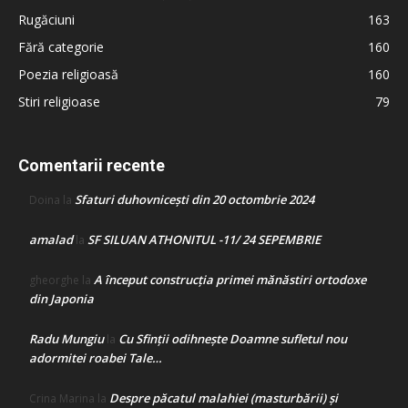
Rugăciuni
163
Fără categorie
160
Poezia religioasă
160
Stiri religioase
79
Comentarii recente
Sfaturi duhovnicești din 20 octombrie 2024
Doina
la
amalad
SF SILUAN ATHONITUL -11/ 24 SEPEMBRIE
la
A început construcţia primei mănăstiri ortodoxe
gheorghe
la
din Japonia
Radu Mungiu
Cu Sfinții odihnește Doamne sufletul nou
la
adormitei roabei Tale…
Despre păcatul malahiei (masturbării) şi
Crina Marina
la