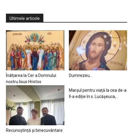
Ultimele articole
Înălțarea la Cer a Domnului
Dumnezeu…
nostru Iisus Hristos
Marșul pentru viață la cea de-a
II-a ediție în s. Lucășeuca,...
Recunoștință și binecuvântare