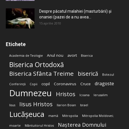
Despre păcatul malahiei (masturbării) şi
onaniei (pazei de a nu avea...
15 aprilie 2010
Etichete
Anul nou
avort
Academia de Teologie
Biserica
Biserica Ortodoxă
Biserica Sfânta Treime
biserică
Botezul
dragoste
copil
Coronavirus
Cruce
Conferință
Copii
Dumnezeu
Hristos
Icoana
Ierusalim
Iisus Hristos
Iisus
Ilarion Boian
Israel
Lucășeuca
mamă
Mitropolia
Mitropolia Moldovei;
Nașterea Domnului
moarte
Mântuitorul Hristos