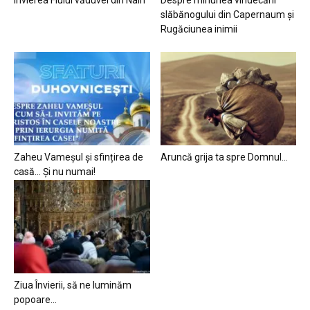
slăbănogului din Capernaum și
Rugăciunea inimii
Zaheu Vameșul și sfințirea de
Aruncă grija ta spre Domnul…
casă… Și nu numai!
Ziua Învierii, să ne luminăm
popoare…