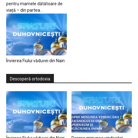
pentru mamele dătătoare de
viață – din partea...
Învierea Fiului văduvei din Nain
Descoperă ortodoxia
Învierea Fiului văduvei din Nain
Despre minunea vindecării