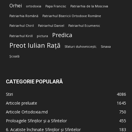
Orhei
ortodoxia
Papa Francisc
Patriarhia de la Moscova
Patriarhia Română
Patriarhul Bisericii Ortodoxe Române
Patriarhul Chiril
Patriarhul Daniel
Patriarhul Ecumenic
Predica
Patriarhul Kirill
pictura
Preot Iulian Rață
Sfaturi duhovnicești;
Sinaxa
Școală
CATEGORIE POPULARĂ
Stiri
4086
Articole preluate
1645
Articole Ortodoxia.md
750
Proloagele Sfinților și a Sfintelor
455
6. Acatiste închinate Sfinților și Sfintelor
183