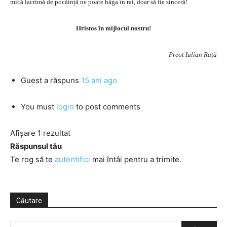
mică lacrimă de pocăință ne poate băga în rai, doar să fie sinceră!
Hristos în mijlocul nostru!
Preot Iulian Rață
Guest
a răspuns
15 ani ago
You must
login
to post comments
Afișare 1 rezultat
Răspunsul tău
Te rog să te
autentifici
mai întâi pentru a trimite.
Căutare