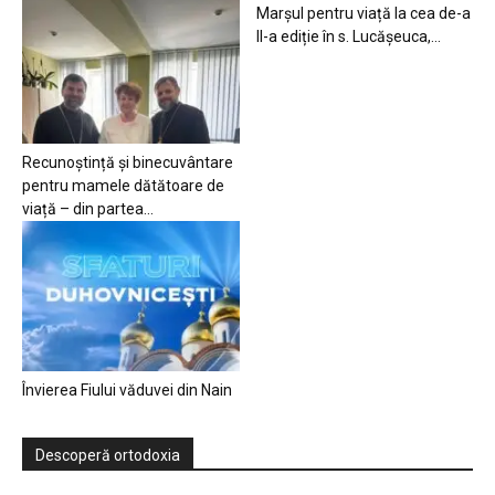
Marșul pentru viață la cea de-a
II-a ediție în s. Lucășeuca,...
Recunoștință și binecuvântare
pentru mamele dătătoare de
viață – din partea...
Învierea Fiului văduvei din Nain
Descoperă ortodoxia