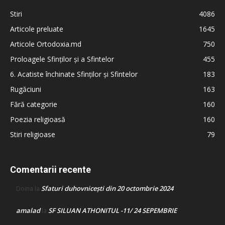
Stiri
4086
Articole preluate
1645
Articole Ortodoxia.md
750
Proloagele Sfinților și a Sfintelor
455
6. Acatiste închinate Sfinților și Sfintelor
183
Rugăciuni
163
Fără categorie
160
Poezia religioasă
160
Stiri religioase
79
Comentarii recente
Sfaturi duhovnicești din 20 octombrie 2024
Doina
la
amalad
SF SILUAN ATHONITUL -11/ 24 SEPEMBRIE
la