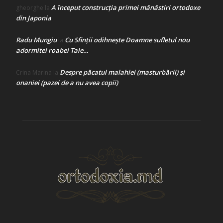
A început construcţia primei mănăstiri ortodoxe
gheorghe
la
din Japonia
Radu Mungiu
Cu Sfinții odihnește Doamne sufletul nou
la
adormitei roabei Tale…
Despre păcatul malahiei (masturbării) şi
Crina Marina
la
onaniei (pazei de a nu avea copii)