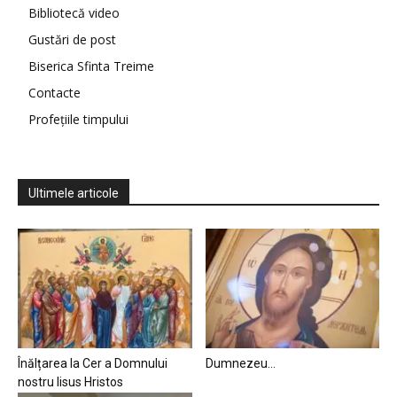
Bibliotecă video
Gustări de post
Biserica Sfinta Treime
Contacte
Profețiile timpului
Ultimele articole
Înălțarea la Cer a Domnului
Dumnezeu…
nostru Iisus Hristos