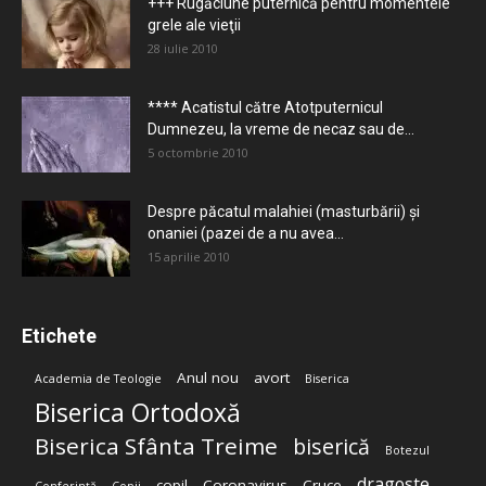
+++ Rugăciune puternică pentru momentele
grele ale vieţii
28 iulie 2010
**** Acatistul către Atotputernicul
Dumnezeu, la vreme de necaz sau de...
5 octombrie 2010
Despre păcatul malahiei (masturbării) şi
onaniei (pazei de a nu avea...
15 aprilie 2010
Etichete
Anul nou
avort
Academia de Teologie
Biserica
Biserica Ortodoxă
Biserica Sfânta Treime
biserică
Botezul
dragoste
copil
Coronavirus
Cruce