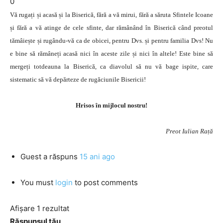
0
Vă rugați și acasă și la Biserică, fără a vă mirui, fără a săruta Sfintele Icoane
și fără a vă atinge de cele sfinte, dar rămânând în Biserică când preotul
tămâiește și rugându-vă ca de obicei, pentru Dvs. și pentru familia Dvs! Nu
e bine să rămâneți acasă nici în aceste zile și nici în altele! Este bine să
mergeți totdeauna la Biserică, ca diavolul să nu vă bage ispite, care
sistematic să vă depărteze de rugăciunile Bisericii!
Hrisos în mijlocul nostru!
Preot Iulian Rață
Guest
a răspuns
15 ani ago
You must
login
to post comments
Afișare 1 rezultat
Răspunsul tău