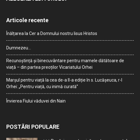
Articole recente
Înălțarea la Cer a Domnului nostru Iisus Hristos
Dumnezeu…
Recunoștință și binecuvântare pentru mamele dătătoare de
viață – din partea preoților Vicariatului Orhei
Marșul pentru viață la cea de-a II-a ediție în s. Lucășeuca, r-l
Orhei: „Pentru viață, cu inimă curată”
Învierea Fiului văduvei din Nain
POSTĂRI POPULARE