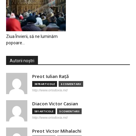
Ziua Învierii, să ne luminăm
popoare…
Autorii noștri
Preot Iulian Raţă
3878 ARTICOLE
6 COMENTARII
http://www.ortodoxia.md
Diacon Victor Casian
581 ARTICOLE
5 COMENTARII
http://www.ortodoxia.md
Preot Victor Mihalachi