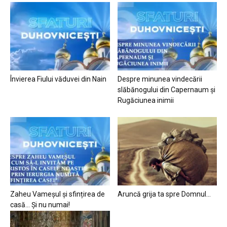
Învierea Fiului văduvei din Nain
Despre minunea vindecării
slăbănogului din Capernaum și
Rugăciunea inimii
Zaheu Vameșul și sfințirea de
Aruncă grija ta spre Domnul…
casă… Și nu numai!