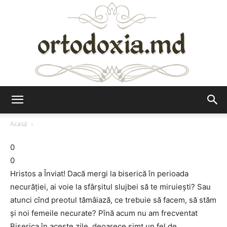
Ortodoxia.md
Acasă
0
0
Hristos a Înviat! Dacă mergi la biserică în perioada
necurăţiei, ai voie la sfârşitul slujbei să te miruieşti? Sau
atunci cînd preotul tămâiază, ce trebuie să facem, să stăm
şi noi femeile necurate? Pînă acum nu am frecventat
Biserica în aceste zile, deoarece simt un fel de