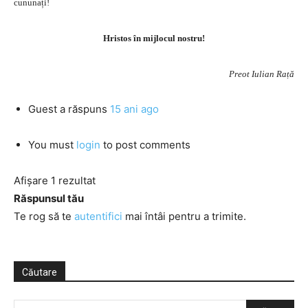
cununați!
Hristos în mijlocul nostru!
Preot Iulian Rață
Guest
a răspuns
15 ani ago
You must
login
to post comments
Afișare 1 rezultat
Răspunsul tău
Te rog să te
autentifici
mai întâi pentru a trimite.
Căutare