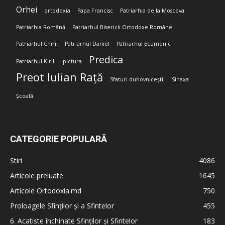
Orhei
ortodoxia
Papa Francisc
Patriarhia de la Moscova
Patriarhia Română
Patriarhul Bisericii Ortodoxe Române
Patriarhul Chiril
Patriarhul Daniel
Patriarhul Ecumenic
Predica
Patriarhul Kirill
pictura
Preot Iulian Rață
Sfaturi duhovnicești;
Sinaxa
Școală
CATEGORIE POPULARĂ
Stiri
4086
Articole preluate
1645
Articole Ortodoxia.md
750
Proloagele Sfinților și a Sfintelor
455
6. Acatiste închinate Sfinților și Sfintelor
183