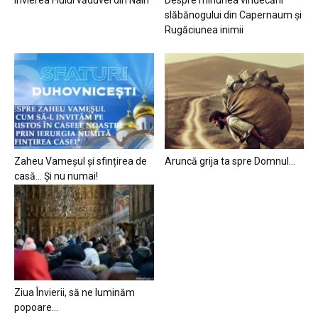
slăbănogului din Capernaum și
Rugăciunea inimii
Zaheu Vameșul și sfințirea de
Aruncă grija ta spre Domnul…
casă… Și nu numai!
Ziua Învierii, să ne luminăm
popoare…