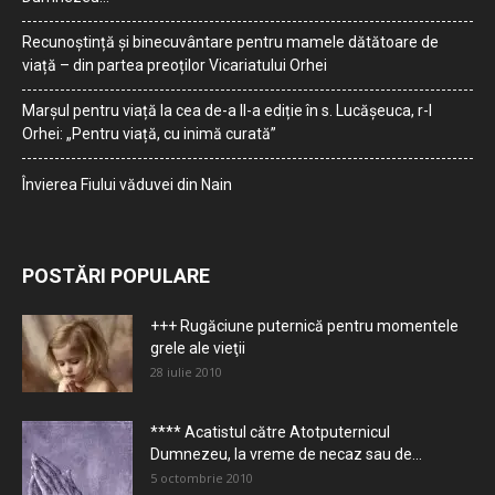
Recunoștință și binecuvântare pentru mamele dătătoare de
viață – din partea preoților Vicariatului Orhei
Marșul pentru viață la cea de-a II-a ediție în s. Lucășeuca, r-l
Orhei: „Pentru viață, cu inimă curată”
Învierea Fiului văduvei din Nain
POSTĂRI POPULARE
+++ Rugăciune puternică pentru momentele
grele ale vieţii
28 iulie 2010
**** Acatistul către Atotputernicul
Dumnezeu, la vreme de necaz sau de...
5 octombrie 2010