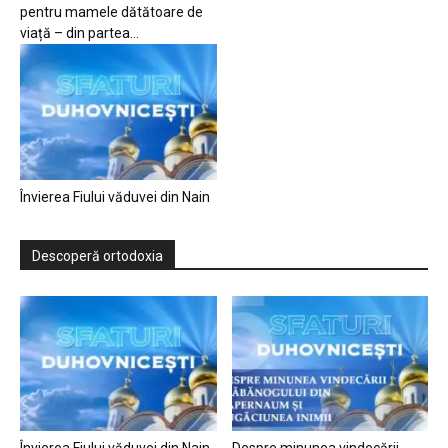
pentru mamele dătătoare de
viață – din partea...
Învierea Fiului văduvei din Nain
Descoperă ortodoxia
Învierea Fiului văduvei din Nain
Despre minunea vindecării