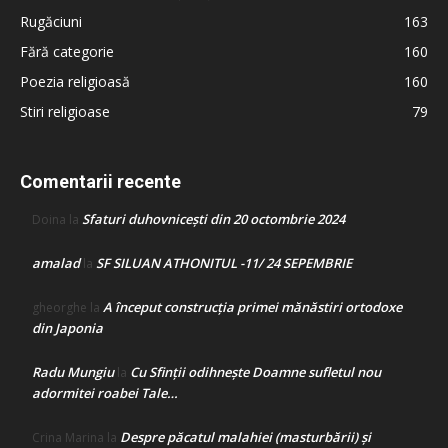
Rugăciuni
163
Fără categorie
160
Poezia religioasă
160
Stiri religioase
79
Comentarii recente
Sfaturi duhovnicești din 20 octombrie 2024
Doina
la
amalad
SF SILUAN ATHONITUL -11/ 24 SEPEMBRIE
la
A început construcţia primei mănăstiri ortodoxe
gheorghe
la
din Japonia
Radu Mungiu
Cu Sfinții odihnește Doamne sufletul nou
la
adormitei roabei Tale…
Despre păcatul malahiei (masturbării) şi
Crina Marina
la