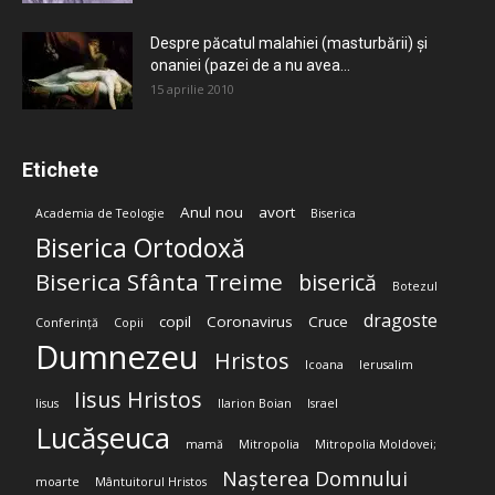
Despre păcatul malahiei (masturbării) şi
onaniei (pazei de a nu avea...
15 aprilie 2010
Etichete
Anul nou
avort
Academia de Teologie
Biserica
Biserica Ortodoxă
Biserica Sfânta Treime
biserică
Botezul
dragoste
copil
Coronavirus
Cruce
Conferință
Copii
Dumnezeu
Hristos
Icoana
Ierusalim
Iisus Hristos
Iisus
Ilarion Boian
Israel
Lucășeuca
mamă
Mitropolia
Mitropolia Moldovei;
Nașterea Domnului
moarte
Mântuitorul Hristos