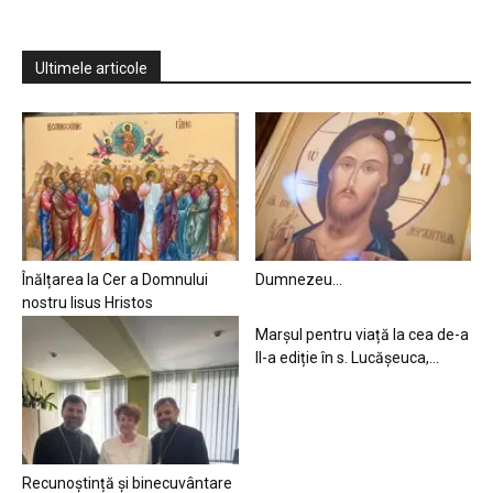
Ultimele articole
Înălțarea la Cer a Domnului
Dumnezeu…
nostru Iisus Hristos
Marșul pentru viață la cea de-a
II-a ediție în s. Lucășeuca,...
Recunoștință și binecuvântare