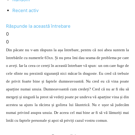
Recent activ
Răspunde la această întrebare
0
0
Din păcate nu v-am răspuns la așa întrebare, pentru că noi abea suntem la
întrebările cu numerele 63xx. Și nu prea îmi dau seama de problema pe care
o aveți. Iar la ceea ce cereți în această întrebare vă spun: un om care fuge de
cele sfinte nu prezintă siguranță nici măcar în dragoste. Eu cred că trebuie
de privit foarte bine și faptele dumneavoastră. Nu cred eu că vina poate
aparține numai unuia. Dumneavoastră cum credeți? Cred că nu ar fi rău să
mergeți și singură la preot să vedeți poate pe undeva vă aparține vina și din
acestea sa ajuns la răcirea și golirea lui lăuntrică. Nu e ușor să judecăm
numai privind asupra unuia. De aceea cel mai bine ar fi să vă lămuriți mai
întâi cu faptele personale și apoi să priviți cazul vostru comun.