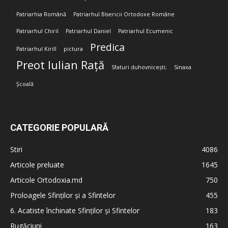
Patriarhia Română
Patriarhul Bisericii Ortodoxe Române
Patriarhul Chiril
Patriarhul Daniel
Patriarhul Ecumenic
Predica
Patriarhul Kirill
pictura
Preot Iulian Rață
Sfaturi duhovnicești;
Sinaxa
Școală
CATEGORIE POPULARĂ
Stiri
4086
Articole preluate
1645
Articole Ortodoxia.md
750
Proloagele Sfinților și a Sfintelor
455
6. Acatiste închinate Sfinților și Sfintelor
183
Rugăciuni
163