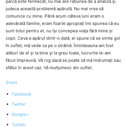
parcă este fermecat, nu mai are rațiunea de a analiza și
judeca această problemă apărută. Nu mai vrea să
comunice cu mine. Până acum câteva luni eram o
adevărată familie, eram foarte apropiați îmi spunea că eu
sunt totul pentru el, nu își concepea viața fără mine și
copii. Ceva a apărut dintr-o dată, el spune că se simte gol
în suflet, mă vede ca pe o străină. Întotdeauna am fost
alături de el și la bine și la greu toate, lucrurile le-am
făcut împreună. Vă rog dacă se poate să mă îndrumați sau
sfătui în acest caz. Vă mulțumesc din suflet.
Share
Facebook
Twitter
Google+
Tumblr