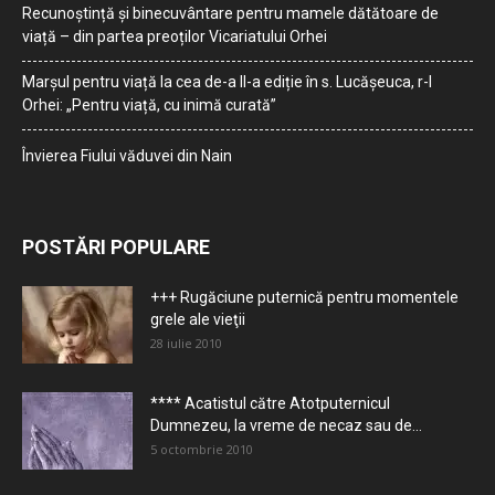
Recunoștință și binecuvântare pentru mamele dătătoare de
viață – din partea preoților Vicariatului Orhei
Marșul pentru viață la cea de-a II-a ediție în s. Lucășeuca, r-l
Orhei: „Pentru viață, cu inimă curată”
Învierea Fiului văduvei din Nain
POSTĂRI POPULARE
+++ Rugăciune puternică pentru momentele
grele ale vieţii
28 iulie 2010
**** Acatistul către Atotputernicul
Dumnezeu, la vreme de necaz sau de...
5 octombrie 2010