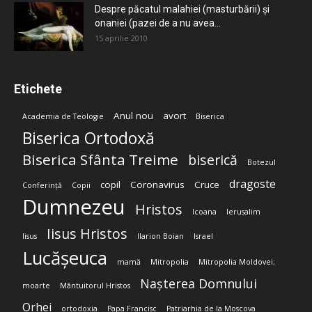
Despre păcatul malahiei (masturbării) şi
onaniei (pazei de a nu avea...
15 aprilie 2010
Etichete
Anul nou
avort
Academia de Teologie
Biserica
Biserica Ortodoxă
Biserica Sfânta Treime
biserică
Botezul
dragoste
copil
Coronavirus
Cruce
Conferință
Copii
Dumnezeu
Hristos
Icoana
Ierusalim
Iisus Hristos
Iisus
Ilarion Boian
Israel
Lucășeuca
mamă
Mitropolia
Mitropolia Moldovei;
Nașterea Domnului
moarte
Mântuitorul Hristos
Orhei
ortodoxia
Papa Francisc
Patriarhia de la Moscova