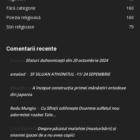
Fără categorie
160
Poezia religioasă
160
Stiri religioase
79
Comentarii recente
Sfaturi duhovnicești din 20 octombrie 2024
Doina
la
amalad
SF SILUAN ATHONITUL -11/ 24 SEPEMBRIE
la
A început construcţia primei mănăstiri ortodoxe
gheorghe
la
din Japonia
Radu Mungiu
Cu Sfinții odihnește Doamne sufletul nou
la
adormitei roabei Tale…
Despre păcatul malahiei (masturbării) şi
Crina Marina
la
onaniei (pazei de a nu avea copii)