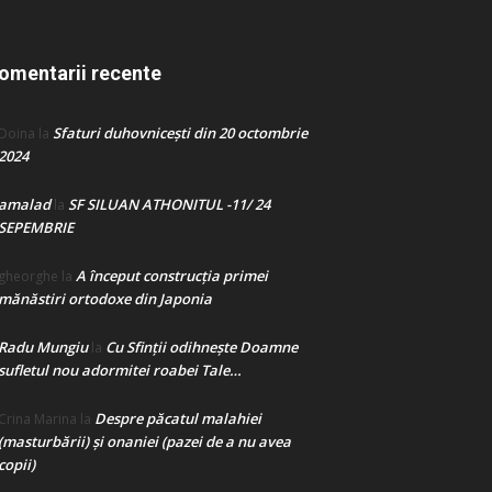
omentarii recente
Sfaturi duhovnicești din 20 octombrie
Doina
la
2024
amalad
SF SILUAN ATHONITUL -11/ 24
la
SEPEMBRIE
A început construcţia primei
gheorghe
la
mănăstiri ortodoxe din Japonia
Radu Mungiu
Cu Sfinții odihnește Doamne
la
sufletul nou adormitei roabei Tale…
Despre păcatul malahiei
Crina Marina
la
(masturbării) şi onaniei (pazei de a nu avea
copii)