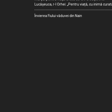
Lucășeuca, r-l Orhei: „Pentru viață, cu inimă curat
Învierea Fiului văduvei din Nain