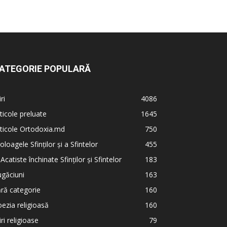
ATEGORIE POPULARĂ
iri
4086
ticole preluate
1645
ticole Ortodoxia.md
750
oloagele Sfinților și a Sfintelor
455
 Acatiste închinate Sfinților și Sfintelor
183
găciuni
163
ră categorie
160
ezia religioasă
160
iri religioase
79