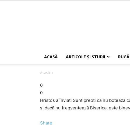
ACASĂ
ARTICOLE ŞI STUDII
RUGĂ
Acasă
0
0
Hristos a Înviat! Sunt preoți că nu botează c
și dacă nu fregventează Biserica, este bine
Share