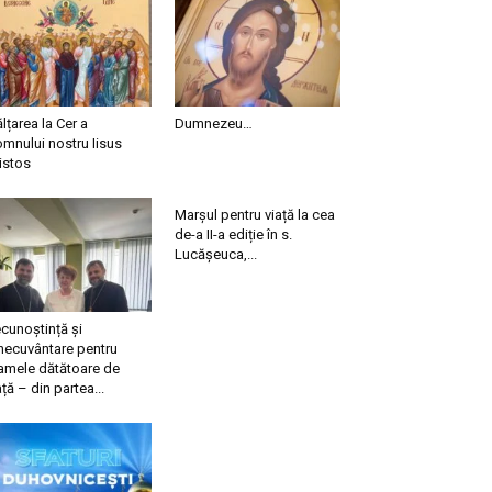
ălțarea la Cer a
Dumnezeu…
mnului nostru Iisus
istos
Marșul pentru viață la cea
de-a II-a ediție în s.
Lucășeuca,...
cunoștință și
necuvântare pentru
mele dătătoare de
ață – din partea...