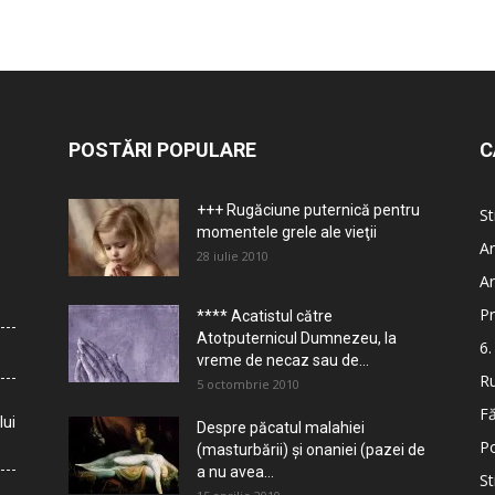
POSTĂRI POPULARE
C
+++ Rugăciune puternică pentru
St
momentele grele ale vieţii
Ar
28 iulie 2010
Ar
Pr
**** Acatistul către
Atotputernicul Dumnezeu, la
6.
vreme de necaz sau de...
Ru
5 octombrie 2010
Fă
lui
Despre păcatul malahiei
Po
(masturbării) şi onaniei (pazei de
a nu avea...
St