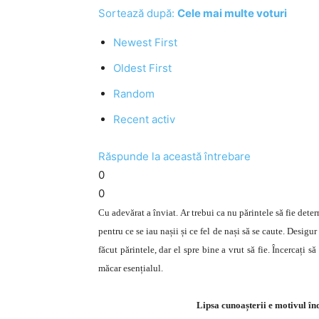
Sortează după:
Cele mai multe voturi
Newest First
Oldest First
Random
Recent activ
Răspunde la această întrebare
0
0
Cu adevărat a înviat. Ar trebui ca nu părintele să fie dete
pentru ce se iau nașii și ce fel de nași să se caute. Desigur 
făcut părintele, dar el spre bine a vrut să fie. Încercați s
măcar esențialul.
Lipsa cunoașterii e motivul înd