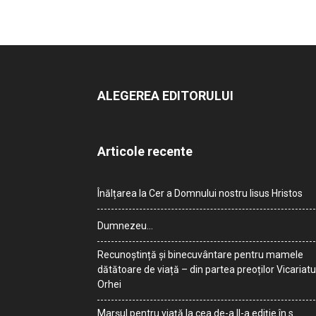
ALEGEREA EDITORULUI
Articole recente
Înălțarea la Cer a Domnului nostru Iisus Hristos
Dumnezeu…
Recunoștință și binecuvântare pentru mamele
dătătoare de viață – din partea preoților Vicariatu
Orhei
Marșul pentru viață la cea de-a II-a ediție în s.