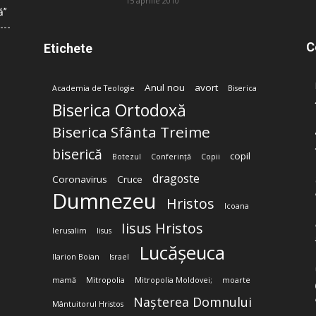
15 aprilie 2010
ă”
C
Etichete
Anul nou
avort
Academia de Teologie
Biserica
Biserica Ortodoxă
Biserica Sfânta Treime
biserică
copil
Botezul
Conferință
Copii
dragoste
Coronavirus
Cruce
Dumnezeu
Hristos
Icoana
Iisus Hristos
Ierusalim
Iisus
Lucășeuca
Ilarion Boian
Israel
mamă
Mitropolia
Mitropolia Moldovei;
moarte
Nașterea Domnului
Mântuitorul Hristos