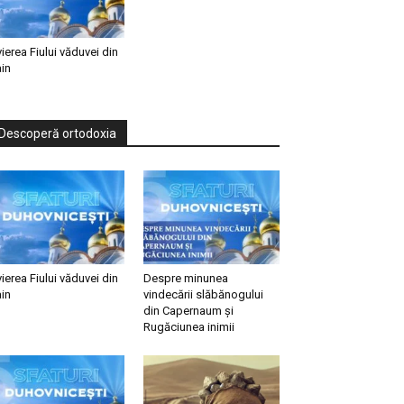
vierea Fiului văduvei din
in
Descoperă ortodoxia
vierea Fiului văduvei din
Despre minunea
in
vindecării slăbănogului
din Capernaum și
Rugăciunea inimii