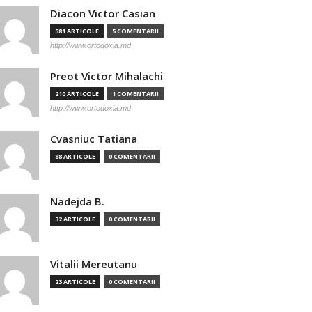
Diacon Victor Casian
581 ARTICOLE
5 COMENTARII
http://www.ortodoxia.md
Preot Victor Mihalachi
210 ARTICOLE
1 COMENTARII
http://www.ortodoxia.md
Cvasniuc Tatiana
88 ARTICOLE
0 COMENTARII
Nadejda B.
32 ARTICOLE
0 COMENTARII
Vitalii Mereutanu
23 ARTICOLE
0 COMENTARII