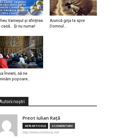
heu Vameșul și sfințirea
Aruncă grija ta spre
 casă… Și nu numai!
Domnul…
ua Învierii, să ne
minăm popoare…
Autorii noștri
Preot Iulian Raţă
3878 ARTICOLE
6 COMENTARII
http://www.ortodoxia.md