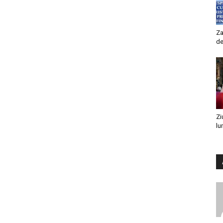
Za
de
Zi
lu