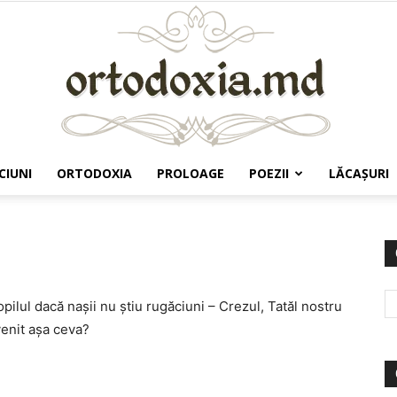
CIUNI
ORTODOXIA
PROLOAGE
POEZII
LĂCAŞURI
Ortodoxia.md
opilul dacă nașii nu știu rugăciuni – Crezul, Tatăl nostru
venit așa ceva?