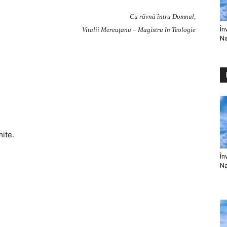
Cu râvnă întru Domnul,
În
Vitalii Mereuţanu – Magistru în Teologie
Na
mite.
În
Na