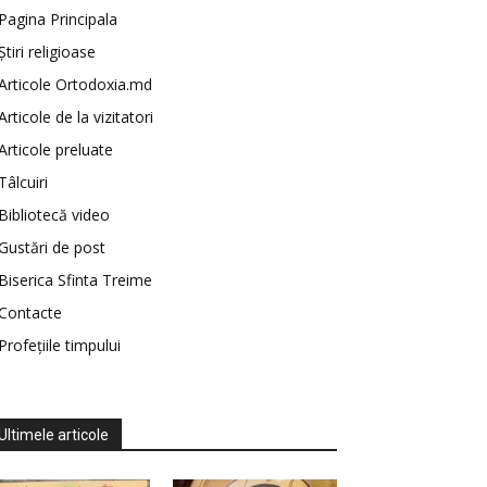
Pagina Principala
Știri religioase
Articole Ortodoxia.md
Articole de la vizitatori
Articole preluate
Tâlcuiri
Bibliotecă video
Gustări de post
Biserica Sfinta Treime
Contacte
Profețiile timpului
Ultimele articole