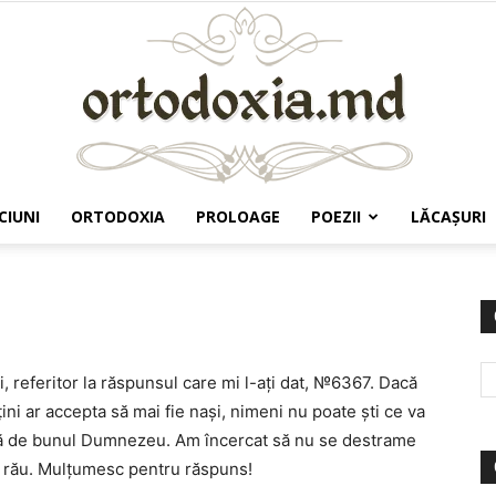
CIUNI
ORTODOXIA
PROLOAGE
POEZII
LĂCAŞURI
Ortodoxia.md
i, referitor la răspunsul care mi l-ați dat, №6367. Dacă
ini ar accepta să mai fie nași, nimeni nu poate ști ce va
ară de bunul Dumnezeu. Am încercat să nu se destrame
re rău. Mulțumesc pentru răspuns!