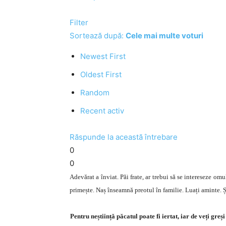
Filter
Sortează după:
Cele mai multe voturi
Newest First
Oldest First
Random
Recent activ
Răspunde la această întrebare
0
0
Adevărat a înviat. Păi frate, ar trebui să se intereseze om
primește. Naș înseamnă preotul în familie. Luați aminte. Și
Pentru neștiință păcatul poate fi iertat, iar de veți gr