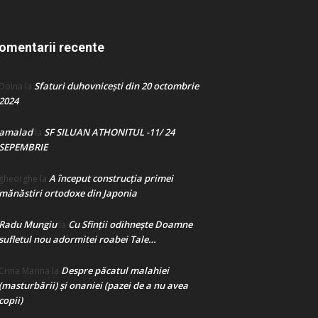
omentarii recente
Sfaturi duhovnicești din 20 octombrie
Doina
la
2024
amalad
SF SILUAN ATHONITUL -11/ 24
la
SEPEMBRIE
A început construcţia primei
gheorghe
la
mănăstiri ortodoxe din Japonia
Radu Mungiu
Cu Sfinții odihnește Doamne
la
sufletul nou adormitei roabei Tale…
Despre păcatul malahiei
Crina Marina
la
(masturbării) şi onaniei (pazei de a nu avea
copii)