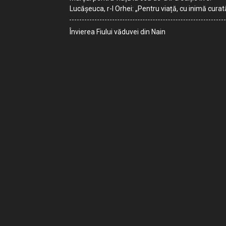
Lucășeuca, r-l Orhei: „Pentru viață, cu inimă curat
Învierea Fiului văduvei din Nain