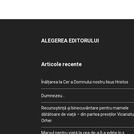
ALEGEREA EDITORULUI
Articole recente
Înălțarea la Cer a Domnului nostru Iisus Hristos
Dumnezeu…
Recunoștință și binecuvântare pentru mamele
dătătoare de viață – din partea preoților Vicariatu
Orhei
Marșul pentru viață la cea de-a II-a ediție în s.