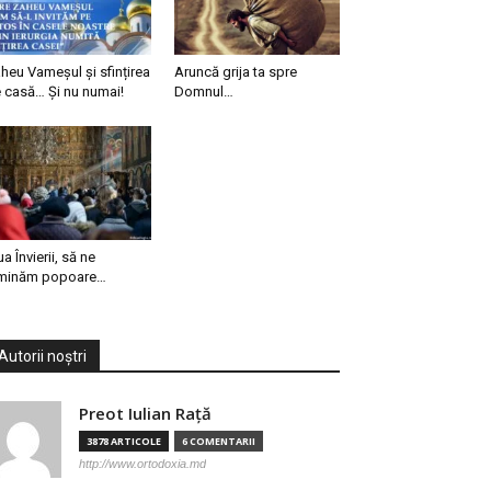
heu Vameșul și sfințirea
Aruncă grija ta spre
 casă… Și nu numai!
Domnul…
ua Învierii, să ne
minăm popoare…
Autorii noștri
Preot Iulian Raţă
3878 ARTICOLE
6 COMENTARII
http://www.ortodoxia.md