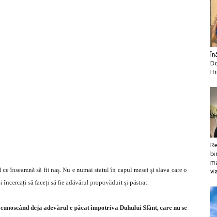
În
Do
Hr
Re
bi
ma
ul ce înseamnă să fii naș. Nu e numai statul în capul mesei și slava care o
vi
 încercați să faceți să fie adăvărul propovăduit și păstrat.
eși cunoscând deja adevărul e păcat împotriva Duhului Sfânt, care nu se