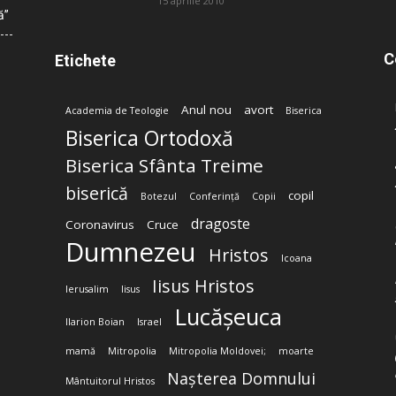
15 aprilie 2010
ă”
C
Etichete
Anul nou
avort
Academia de Teologie
Biserica
Biserica Ortodoxă
Biserica Sfânta Treime
biserică
copil
Botezul
Conferință
Copii
dragoste
Coronavirus
Cruce
Dumnezeu
Hristos
Icoana
Iisus Hristos
Ierusalim
Iisus
Lucășeuca
Ilarion Boian
Israel
mamă
Mitropolia
Mitropolia Moldovei;
moarte
Nașterea Domnului
Mântuitorul Hristos