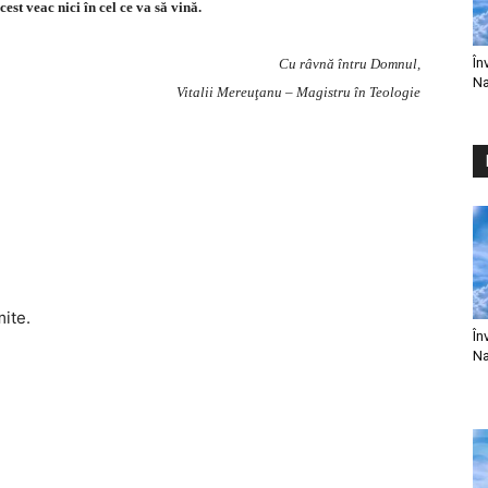
cest veac nici în cel ce va să vină.
În
Cu râvnă întru Domnul,
Na
Vitalii Mereuţanu – Magistru în Teologie
mite.
În
Na