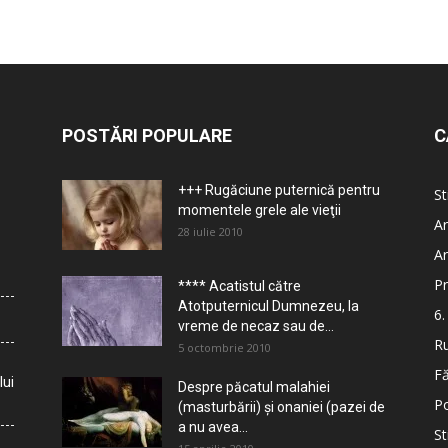
POSTĂRI POPULARE
C
+++ Rugăciune puternică pentru
St
momentele grele ale vieţii
Ar
28 iulie 2010
Ar
Pr
**** Acatistul către
Atotputernicul Dumnezeu, la
6.
vreme de necaz sau de...
Ru
5 octombrie 2010
Fă
lui
Despre păcatul malahiei
Po
(masturbării) şi onaniei (pazei de
a nu avea...
St