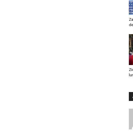
Za
de
Zi
lu