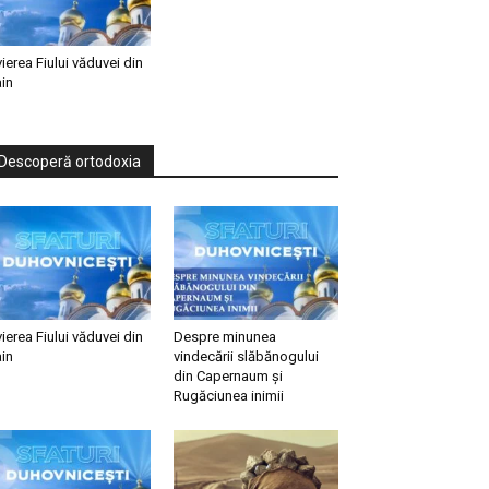
vierea Fiului văduvei din
in
Descoperă ortodoxia
vierea Fiului văduvei din
Despre minunea
in
vindecării slăbănogului
din Capernaum și
Rugăciunea inimii