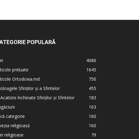
ATEGORIE POPULARĂ
iri
4086
ticole preluate
1645
ticole Ortodoxia.md
750
oloagele Sfinților și a Sfintelor
455
 Acatiste închinate Sfinților și Sfintelor
183
găciuni
163
ră categorie
160
ezia religioasă
160
iri religioase
79