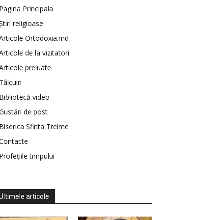
Pagina Principala
Știri religioase
Articole Ortodoxia.md
Articole de la vizitatori
Articole preluate
Tâlcuiri
Bibliotecă video
Gustări de post
Biserica Sfinta Treime
Contacte
Profețiile timpului
Ultimele articole