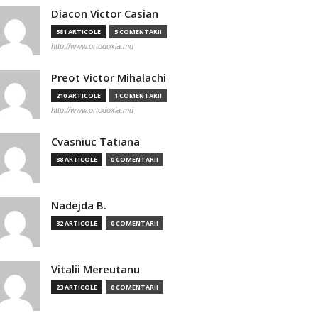
Diacon Victor Casian
581 ARTICOLE
5 COMENTARII
http://www.ortodoxia.md
Preot Victor Mihalachi
210 ARTICOLE
1 COMENTARII
http://www.ortodoxia.md
Cvasniuc Tatiana
88 ARTICOLE
0 COMENTARII
Nadejda B.
32 ARTICOLE
0 COMENTARII
Vitalii Mereutanu
23 ARTICOLE
0 COMENTARII