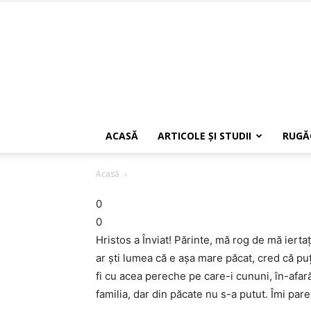
ACASĂ
ARTICOLE ŞI STUDII
RUGĂ
Acasă
0
0
Hristos a Înviat! Părinte, mă rog de mă iertaț
ar ști lumea că e așa mare păcat, cred că puț
fi cu acea pereche pe care-i cununi, în-af
familia, dar din păcate nu s-a putut. Îmi pa