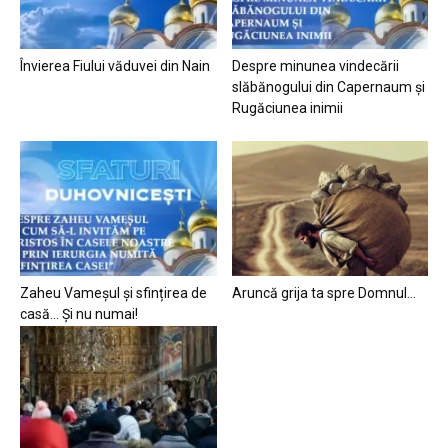
Învierea Fiului văduvei din Nain
Despre minunea vindecării
slăbănogului din Capernaum și
Rugăciunea inimii
Zaheu Vameșul și sfințirea de
Aruncă grija ta spre Domnul…
casă… Și nu numai!