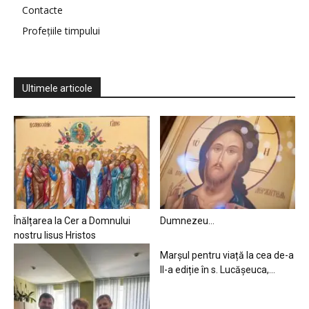
Contacte
Profețiile timpului
Ultimele articole
Înălțarea la Cer a Domnului
Dumnezeu…
nostru Iisus Hristos
Marșul pentru viață la cea de-a
II-a ediție în s. Lucășeuca,...