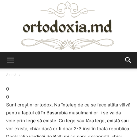
Ortodoxia.md
Acasă
0
0
Sunt creștin-ortodox. Nu înțeleg de ce se face atâta vâlvă
pentru faptul că în Basarabia musulmanilor li se va da
voie prin lege să existe. Cu lege sau făra lege, există sau
vor exista, chiar dacă or fi doar 2-3 inși în toata republica.
Declarația vladicăi de Balți mi se pare exagerată, chiar