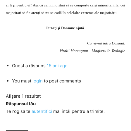
ar fi şi pentru ei? Aşa că cei minoritari să se comporte ca şi minoritari. Iar cei
majoritari să fie atenţi să nu se cadă în celelalte extreme ale majorităţii.
Iertaţi şi Doamne ajută.
Cu râvnă întru Domnul,
Vitalii Mereuţanu – Magistru în Teologie
Guest
a răspuns
15 ani ago
You must
login
to post comments
Afișare 1 rezultat
Răspunsul tău
Te rog să te
autentifici
mai întâi pentru a trimite.