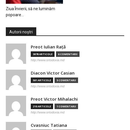
Ziua Învierii, să ne luminăm
popoare…
Autorii noștri
Preot Iulian Raţă
3878 ARTICOLE
6 COMENTARII
http://www.ortodoxia.md
Diacon Victor Casian
581 ARTICOLE
5 COMENTARII
http://www.ortodoxia.md
Preot Victor Mihalachi
210 ARTICOLE
1 COMENTARII
http://www.ortodoxia.md
Cvasniuc Tatiana