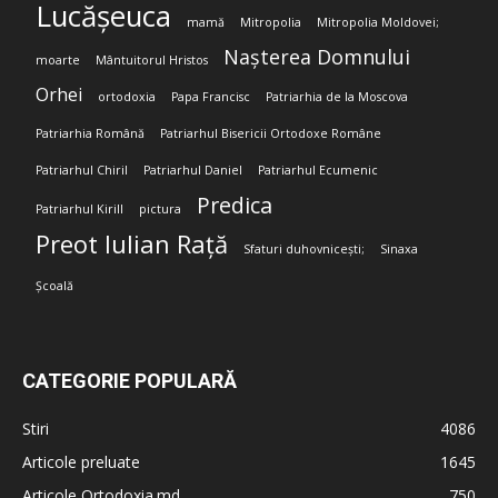
Lucășeuca
mamă
Mitropolia
Mitropolia Moldovei;
Nașterea Domnului
moarte
Mântuitorul Hristos
Orhei
ortodoxia
Papa Francisc
Patriarhia de la Moscova
Patriarhia Română
Patriarhul Bisericii Ortodoxe Române
Patriarhul Chiril
Patriarhul Daniel
Patriarhul Ecumenic
Predica
Patriarhul Kirill
pictura
Preot Iulian Rață
Sfaturi duhovnicești;
Sinaxa
Școală
CATEGORIE POPULARĂ
Stiri
4086
Articole preluate
1645
Articole Ortodoxia.md
750