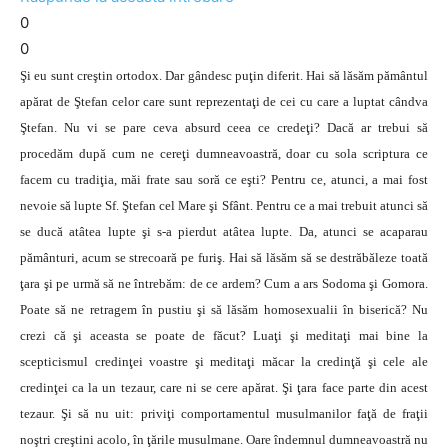
0
0
Şi eu sunt creştin ortodox. Dar gândesc puţin diferit. Hai să lăsăm pământul
apărat de Ştefan celor care sunt reprezentaţi de cei cu care a luptat cândva
Ştefan. Nu vi se pare ceva absurd ceea ce credeţi? Dacă ar trebui să
procedăm după cum ne cereţi dumneavoastră, doar cu sola scriptura ce
facem cu tradiţia, măi frate sau soră ce eşti? Pentru ce, atunci, a mai fost
nevoie să lupte Sf. Ştefan cel Mare şi Sfânt. Pentru ce a mai trebuit atunci să
se ducă atâtea lupte şi s-a pierdut atâtea lupte. Da, atunci se acaparau
pământuri, acum se strecoară pe furiş. Hai să lăsăm să se destrăbăleze toată
ţara şi pe urmă să ne întrebăm: de ce ardem? Cum a ars Sodoma şi Gomora.
Poate să ne retragem în pustiu şi să lăsăm homosexualii în biserică? Nu
crezi că şi aceasta se poate de făcut? Luaţi şi meditaţi mai bine la
scepticismul credinţei voastre şi meditaţi măcar la credinţă şi cele ale
credinţei ca la un tezaur, care ni se cere apărat. Şi ţara face parte din acest
tezaur. Şi să nu uit: priviţi comportamentul musulmanilor faţă de fraţii
noştri creştini acolo, în ţările musulmane. Oare îndemnul dumneavoastră nu