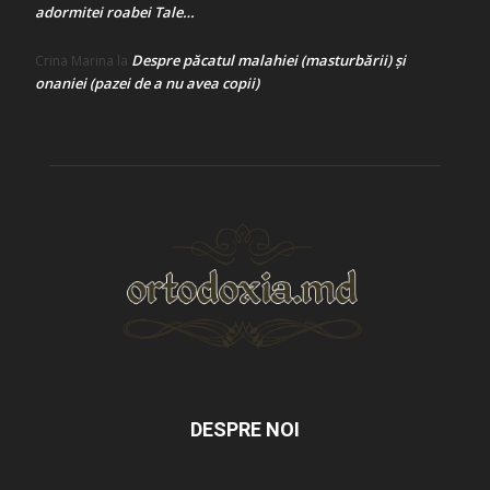
adormitei roabei Tale…
Despre păcatul malahiei (masturbării) şi
Crina Marina
la
onaniei (pazei de a nu avea copii)
DESPRE NOI