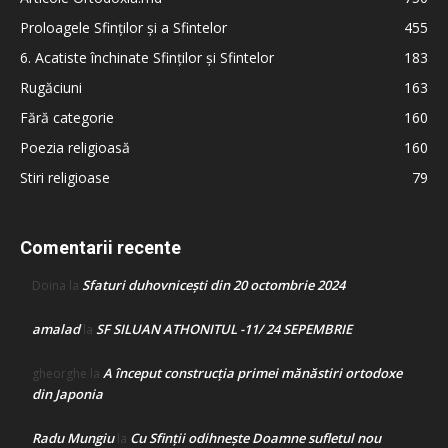
Proloagele Sfinților și a Sfintelor
455
6. Acatiste închinate Sfinților și Sfintelor
183
Rugăciuni
163
Fără categorie
160
Poezia religioasă
160
Stiri religioase
79
Comentarii recente
Sfaturi duhovnicești din 20 octombrie 2024
Doina
la
amalad
SF SILUAN ATHONITUL -11/ 24 SEPEMBRIE
la
A început construcţia primei mănăstiri ortodoxe
gheorghe
la
din Japonia
Radu Mungiu
Cu Sfinții odihnește Doamne sufletul nou
la