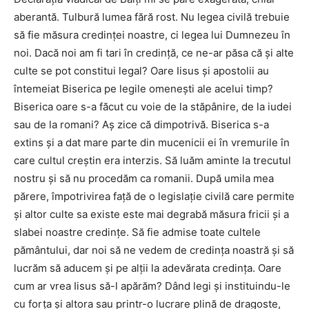
aberantă. Tulbură lumea fără rost. Nu legea civilă trebuie
să fie măsura credinței noastre, ci legea lui Dumnezeu în
noi. Dacă noi am fi tari în credință, ce ne-ar păsa că și alte
culte se pot constitui legal? Oare Iisus și apostolii au
întemeiat Biserica pe legile omenești ale acelui timp?
Biserica oare s-a făcut cu voie de la stăpânire, de la iudei
sau de la romani? Aș zice că dimpotrivă. Biserica s-a
extins și a dat mare parte din mucenicii ei în vremurile în
care cultul creștin era interzis. Să luăm aminte la trecutul
nostru și să nu procedăm ca romanii. După umila mea
părere, împotrivirea față de o legislație civilă care permite
și altor culte sa existe este mai degrabă măsura fricii și a
slabei noastre credințe. Să fie admise toate cultele
pământului, dar noi să ne vedem de credința noastră și să
lucrăm să aducem și pe alții la adevărata credința. Oare
cum ar vrea Iisus să-l apărăm? Dând legi și instituindu-le
cu forța și altora sau printr-o lucrare plină de dragoste,