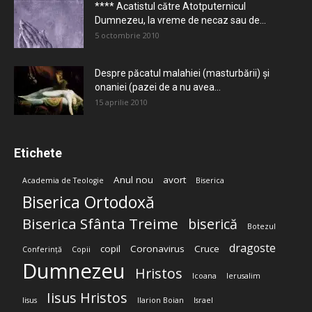
**** Acatistul către Atotputernicul
Dumnezeu, la vreme de necaz sau de...
5 octombrie 2010
Despre păcatul malahiei (masturbării) şi
onaniei (pazei de a nu avea...
15 aprilie 2010
Etichete
Anul nou
avort
Academia de Teologie
Biserica
Biserica Ortodoxă
Biserica Sfânta Treime
biserică
Botezul
dragoste
copil
Coronavirus
Cruce
Conferință
Copii
Dumnezeu
Hristos
Icoana
Ierusalim
Iisus Hristos
Iisus
Ilarion Boian
Israel