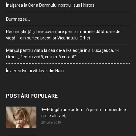
Înălțarea la Cer a Domnului nostru Iisus Hristos
Dumnezeu…
Recunoștință și binecuvântare pentru mamele dătătoare de
viață – din partea preoților Vicariatului Orhei
Marșul pentru viață la cea de-a II-a ediție în s. Lucășeuca, r-l
Orhei: „Pentru viață, cu inimă curată”
Învierea Fiului văduvei din Nain
POSTĂRI POPULARE
+++ Rugăciune puternică pentru momentele
grele ale vieţii
28 iulie 2010