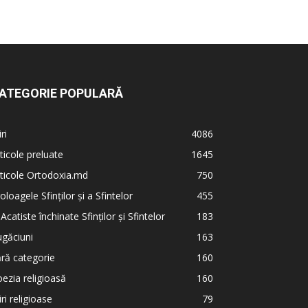
ATEGORIE POPULARĂ
iri
4086
ticole preluate
1645
ticole Ortodoxia.md
750
oloagele Sfinților și a Sfintelor
455
 Acatiste închinate Sfinților și Sfintelor
183
găciuni
163
ră categorie
160
ezia religioasă
160
iri religioase
79