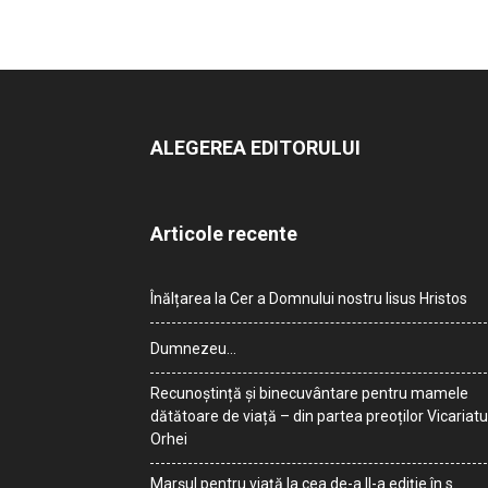
ALEGEREA EDITORULUI
Articole recente
Înălțarea la Cer a Domnului nostru Iisus Hristos
Dumnezeu…
Recunoștință și binecuvântare pentru mamele
dătătoare de viață – din partea preoților Vicariatu
Orhei
Marșul pentru viață la cea de-a II-a ediție în s.