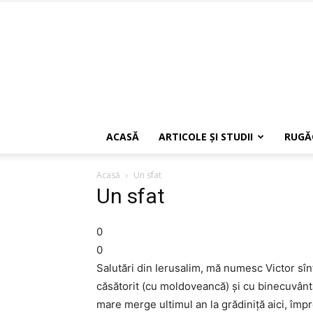
ACASĂ
ARTICOLE ŞI STUDII
RUGĂ
Acasă
Un sfat
Un sfat
0
0
Salutări din Ierusalim, mă numesc Victor sîn
căsătorit (cu moldoveancă) și cu binecuvânt
mare merge ultimul an la grădiniță aici, împr