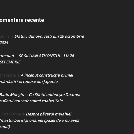
omentarii recente
Sfaturi duhovnicești din 20 octombrie
Doina
la
2024
amalad
SF SILUAN ATHONITUL -11/ 24
la
SEPEMBRIE
A început construcţia primei
gheorghe
la
mănăstiri ortodoxe din Japonia
Radu Mungiu
Cu Sfinții odihnește Doamne
la
sufletul nou adormitei roabei Tale…
Despre păcatul malahiei
Crina Marina
la
(masturbării) şi onaniei (pazei de a nu avea
copii)