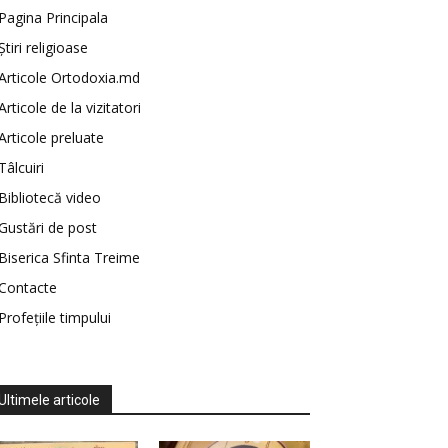
Pagina Principala
Știri religioase
Articole Ortodoxia.md
Articole de la vizitatori
Articole preluate
Tâlcuiri
Bibliotecă video
Gustări de post
Biserica Sfinta Treime
Contacte
Profețiile timpului
Ultimele articole