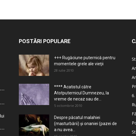
POSTĂRI POPULARE
C
+++ Rugăciune puternică pentru
St
momentele grele ale vieţii
Ar
28 iulie 2010
Ar
Pr
**** Acatistul către
Atotputernicul Dumnezeu, la
6.
vreme de necaz sau de...
Ru
5 octombrie 2010
Fă
lui
Despre păcatul malahiei
Po
(masturbării) şi onaniei (pazei de
a nu avea...
St