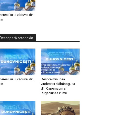
vierea Fiului văduvei din
in
Descoperă ortodoxia
vierea Fiului văduvei din
Despre minunea
in
vindecării slăbănogului
din Capernaum și
Rugăciunea inimii