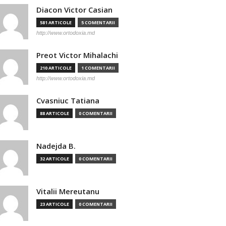
Diacon Victor Casian
581 ARTICOLE
5 COMENTARII
http://www.ortodoxia.md
Preot Victor Mihalachi
210 ARTICOLE
1 COMENTARII
http://www.ortodoxia.md
Cvasniuc Tatiana
88 ARTICOLE
0 COMENTARII
Nadejda B.
32 ARTICOLE
0 COMENTARII
Vitalii Mereutanu
23 ARTICOLE
0 COMENTARII