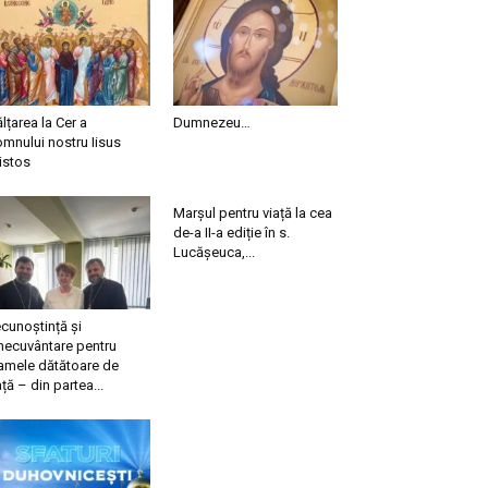
ălțarea la Cer a
Dumnezeu…
mnului nostru Iisus
istos
Marșul pentru viață la cea
de-a II-a ediție în s.
Lucășeuca,...
cunoștință și
necuvântare pentru
mele dătătoare de
ață – din partea...