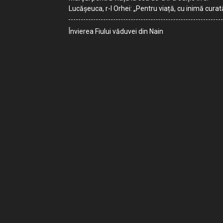
Lucășeuca, r-l Orhei: „Pentru viață, cu inimă curat
Învierea Fiului văduvei din Nain