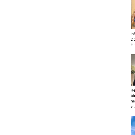
În
Do
Hr
Re
bi
ma
vi