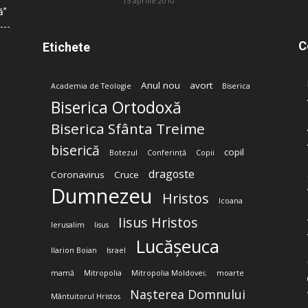
15 aprilie 2010
ă”
C
Etichete
Anul nou
avort
Academia de Teologie
Biserica
Biserica Ortodoxă
Biserica Sfânta Treime
biserică
copil
Botezul
Conferință
Copii
dragoste
Coronavirus
Cruce
Dumnezeu
Hristos
Icoana
Iisus Hristos
Ierusalim
Iisus
Lucășeuca
Ilarion Boian
Israel
mamă
Mitropolia
Mitropolia Moldovei;
moarte
Nașterea Domnului
Mântuitorul Hristos