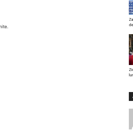
Za
de
mite.
Zi
lu