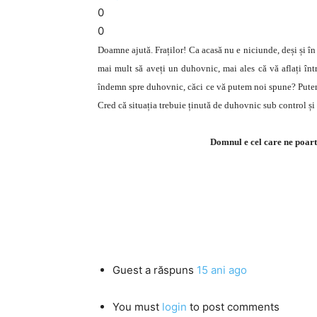
0
0
Doamne ajută. Fraților! Ca acasă nu e niciunde, deși și î
mai mult să aveți un duhovnic, mai ales că vă aflați într
îndemn spre duhovnic, căci ce vă putem noi spune? Putem s
Cred că situația trebuie ținută de duhovnic sub control și 
Domnul e cel care ne poartă
Guest
a răspuns
15 ani ago
You must
login
to post comments