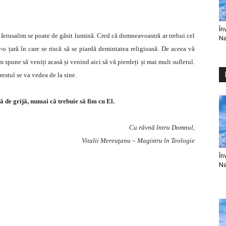
În
n Ierusalim se poate de găsit lumină. Cred că dumneavoastră ar trebui cel
Na
-o țară în care se riscă să se piardă demintatea religioasă. De aceea vă
pune să veniți acasă și venind aici să vă pierdeți și mai mult sufletul.
restul se va vedea de la sine.
 de grijă, numai că trebuie să fim cu El.
Cu râvnă întru Domnul,
Vitalii Mereuţanu – Magistru în Teologie
În
Na