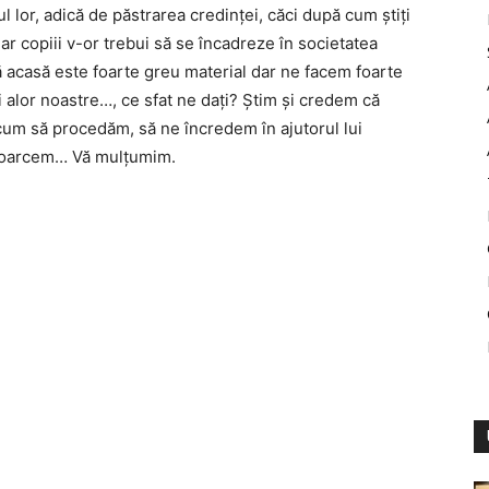
l lor, adică de păstrarea credinței, căci după cum știți
 iar copiii v-or trebui să se încadreze în societatea
 acasă este foarte greu material dar ne facem foarte
și alor noastre…, ce sfat ne dați? Știm și credem că
cum să procedăm, să ne încredem în ajutorul lui
toarcem… Vă mulțumim.