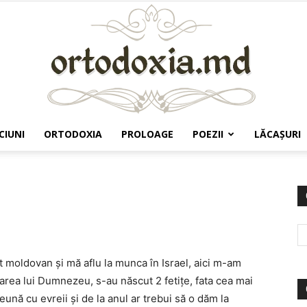
CIUNI
ORTODOXIA
PROLOAGE
POEZII
LĂCAŞURI
Ortodoxia.md
t moldovan și mă aflu la munca în Israel, aici m-am
area lui Dumnezeu, s-au născut 2 fetițe, fata cea mai
eună cu evreii și de la anul ar trebui să o dăm la