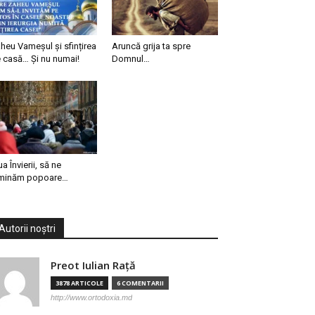
heu Vameșul și sfințirea
Aruncă grija ta spre
 casă… Și nu numai!
Domnul…
ua Învierii, să ne
minăm popoare…
Autorii noștri
Preot Iulian Raţă
3878 ARTICOLE
6 COMENTARII
http://www.ortodoxia.md