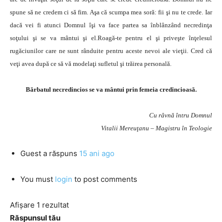
spune să ne credem ci să fim. Aşa că scumpa mea soră: fii şi nu te crede. Iar
dacă vei fi atunci Domnul îşi va face partea sa înblânzând necredinţa
soţului şi se va mântui şi el.Roagă-te pentru el şi priveşte înţelesul
rugăciunilor care ne sunt rânduite pentru aceste nevoi ale vieţii. Cred că
veţi avea după ce să vă modelaţi sufletul şi trăirea personală.
Bărbatul necredincios se va mântui prin femeia credincioasă.
Cu râvnă întru Domnul
Vitalii Mereuţanu – Magistru în Teologie
Guest
a răspuns
15 ani ago
You must
login
to post comments
Afișare 1 rezultat
Răspunsul tău