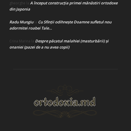
A început construcţia primei mănăstiri ortodoxe
gheorghe
la
din Japonia
Radu Mungiu
Cu Sfinții odihnește Doamne sufletul nou
la
adormitei roabei Tale…
Despre păcatul malahiei (masturbării) şi
Crina Marina
la
onaniei (pazei de a nu avea copii)