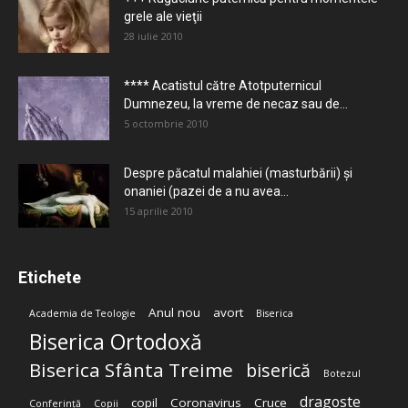
grele ale vieţii
28 iulie 2010
**** Acatistul către Atotputernicul
Dumnezeu, la vreme de necaz sau de...
5 octombrie 2010
Despre păcatul malahiei (masturbării) şi
onaniei (pazei de a nu avea...
15 aprilie 2010
Etichete
Anul nou
avort
Academia de Teologie
Biserica
Biserica Ortodoxă
Biserica Sfânta Treime
biserică
Botezul
dragoste
copil
Coronavirus
Cruce
Conferință
Copii