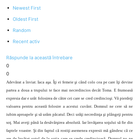
Newest First
Oldest First
Random
Recent activ
Răspunde la această întrebare
0
0
Adevărat a înviat. Iaca aşa. Îţi ei femeie şi când colo cea pe care îţi devine
partea a doua a trupului te face mai necredincios decât Toma. E frumoasă
expresia dar e urât folosirea de către cei care se cred credincioşi. Vă pierdeţi
valoarea pentru această folosire a acestui cuvânt. Domnul ne cere să ne
iubim aproapele şi să urâm păcatul. Deci urâţi necredinţa şi plângeţi pentru
soţ. Mai aveţi până la desăvârşirea absolută. Iar învăţarea soţului să fie din
faptele voastre. Şi din faptul că rostiţi asemenea expresii mă gândesc că ce
are de învăţat soţul de la soţia care se crede credincioasă. Domnul nu ne