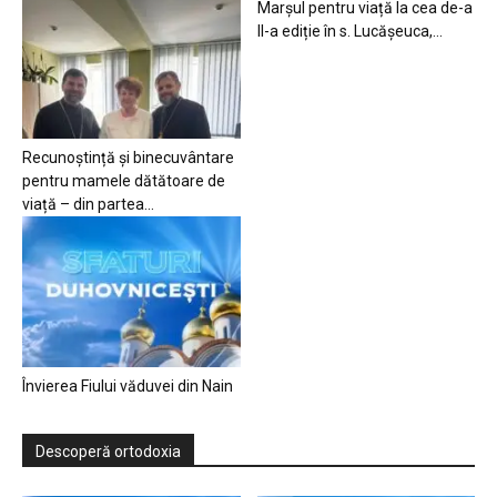
Marșul pentru viață la cea de-a
II-a ediție în s. Lucășeuca,...
Recunoștință și binecuvântare
pentru mamele dătătoare de
viață – din partea...
Învierea Fiului văduvei din Nain
Descoperă ortodoxia