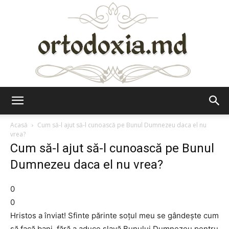
Ortodoxia.md
Acasă
Cum să-l ajut să-l cunoască pe Bunul Dumnezeu daca el nu
vrea?
Cum să-l ajut să-l cunoască pe Bunul
Dumnezeu daca el nu vrea?
0
0
Hristos a înviat! Sfinte părinte soțul meu se gândește cum
să facă bani, fără a aduce slavă Bunului Dumnezeu pentru