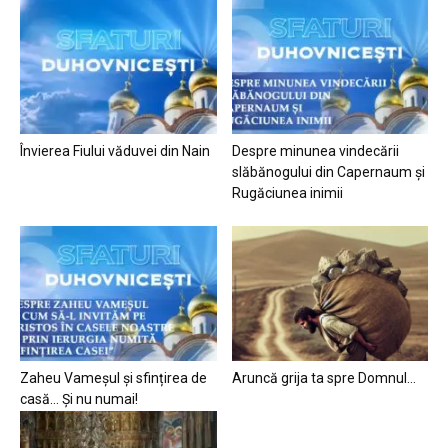
Învierea Fiului văduvei din Nain
Despre minunea vindecării
slăbănogului din Capernaum și
Rugăciunea inimii
Zaheu Vameșul și sfințirea de
Aruncă grija ta spre Domnul…
casă… Și nu numai!