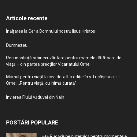
Articole recente
Înălțarea la Cer a Domnului nostru Iisus Hristos
Dumnezeu…
Recunoștință și binecuvântare pentru mamele dătătoare de
viață – din partea preoților Vicariatului Orhei
Marșul pentru viață la cea de-a II-a ediție în s. Lucășeuca, r-l
Orhei: „Pentru viață, cu inimă curată”
Învierea Fiului văduvei din Nain
POSTĂRI POPULARE
+++ Rugăciune puternică pentru momentele