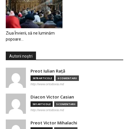
Ziua Învierii, să ne luminăm
popoare…
Autorii noștri
Preot Iulian Raţă
3878 ARTICOLE
6 COMENTARII
http://www.ortodoxia.md
Diacon Victor Casian
581 ARTICOLE
5 COMENTARII
http://www.ortodoxia.md
Preot Victor Mihalachi