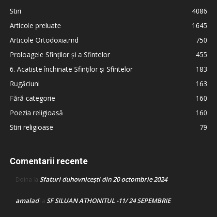
Stiri
4086
Articole preluate
1645
Articole Ortodoxia.md
750
Proloagele Sfinților și a Sfintelor
455
6. Acatiste închinate Sfinților și Sfintelor
183
Rugăciuni
163
Fără categorie
160
Poezia religioasă
160
Stiri religioase
79
Comentarii recente
Sfaturi duhovnicești din 20 octombrie 2024
Doina
la
amalad
SF SILUAN ATHONITUL -11/ 24 SEPEMBRIE
la