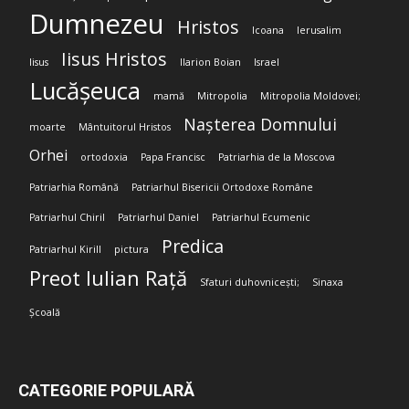
Dumnezeu
Hristos
Icoana
Ierusalim
Iisus Hristos
Iisus
Ilarion Boian
Israel
Lucășeuca
mamă
Mitropolia
Mitropolia Moldovei;
Nașterea Domnului
moarte
Mântuitorul Hristos
Orhei
ortodoxia
Papa Francisc
Patriarhia de la Moscova
Patriarhia Română
Patriarhul Bisericii Ortodoxe Române
Patriarhul Chiril
Patriarhul Daniel
Patriarhul Ecumenic
Predica
Patriarhul Kirill
pictura
Preot Iulian Rață
Sfaturi duhovnicești;
Sinaxa
Școală
CATEGORIE POPULARĂ