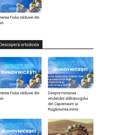
vierea Fiului văduvei din
in
Descoperă ortodoxia
vierea Fiului văduvei din
Despre minunea
in
vindecării slăbănogului
din Capernaum și
Rugăciunea inimii