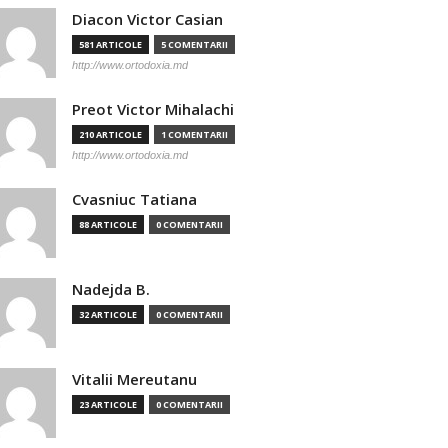
Diacon Victor Casian
581 ARTICOLE
5 COMENTARII
http://www.ortodoxia.md
Preot Victor Mihalachi
210 ARTICOLE
1 COMENTARII
http://www.ortodoxia.md
Cvasniuc Tatiana
88 ARTICOLE
0 COMENTARII
Nadejda B.
32 ARTICOLE
0 COMENTARII
Vitalii Mereutanu
23 ARTICOLE
0 COMENTARII