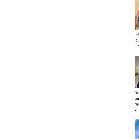
În
Do
Hr
Re
bi
ma
vi