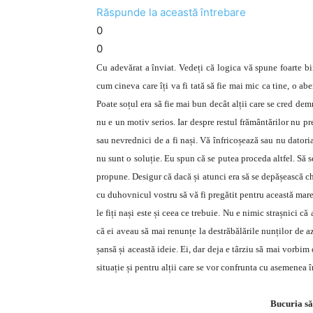
Răspunde la această întrebare
0
0
Cu adevărat a înviat. Vedeți că logica vă spune foarte bi
cum cineva care îți va fi tată să fie mai mic ca tine, o abe
Poate soțul era să fie mai bun decât alții care se cred dem
nu e un motiv serios. Iar despre restul frământărilor nu p
sau nevrednici de a fi nași. Vă înfricoșează sau nu datoria
nu sunt o soluție. Eu spun că se putea proceda altfel. Să se
propune. Desigur că dacă și atunci era să se depășească ch
cu duhovnicul vostru să vă fi pregătit pentru această mare
le fiți nași este și ceea ce trebuie. Nu e nimic strașnici că
că ei aveau să mai renunțe la destrăbălările nunților de az
șansă și această ideie. Ei, dar deja e târziu să mai vorbim d
situație și pentru alții care se vor confrunta cu asemenea î
Bucuria să