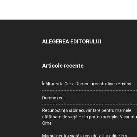
ALEGEREA EDITORULUI
Articole recente
Înălțarea la Cer a Domnului nostru Iisus Hristos
Dumnezeu…
Recunoștință și binecuvântare pentru mamele
dătătoare de viață – din partea preoților Vicariatu
Orhei
Marșul pentru viață la cea de-a II-a ediție în s.