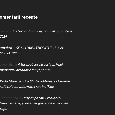
omentarii recente
Sfaturi duhovnicești din 20 octombrie
Doina
la
2024
amalad
SF SILUAN ATHONITUL -11/ 24
la
SEPEMBRIE
A început construcţia primei
gheorghe
la
mănăstiri ortodoxe din Japonia
Radu Mungiu
Cu Sfinții odihnește Doamne
la
sufletul nou adormitei roabei Tale…
Despre păcatul malahiei
Crina Marina
la
(masturbării) şi onaniei (pazei de a nu avea
copii)