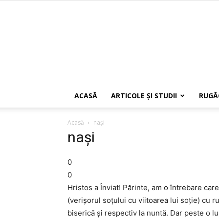
ACASĂ
ARTICOLE ŞI STUDII
RUGĂ
Acasă
naşi
naşi
0
0
Hristos a Înviat! Părinte, am o întrebare ca
(verişorul soţului cu viitoarea lui soţie) cu
biserică şi respectiv la nuntă. Dar peste o l