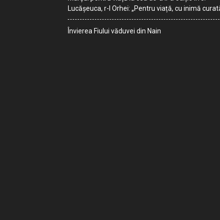
Lucășeuca, r-l Orhei: „Pentru viață, cu inimă curat
Învierea Fiului văduvei din Nain