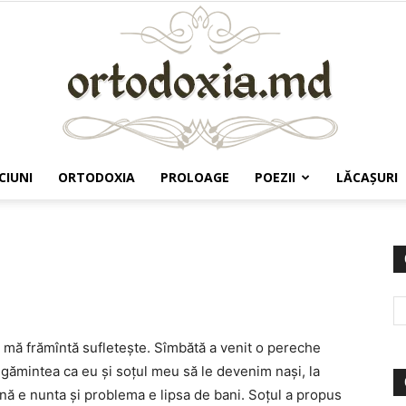
CIUNI
ORTODOXIA
PROLOAGE
POEZII
LĂCAŞURI
Ortodoxia.md
re mă frămîntă sufleteşte. Sîmbătă a venit o pereche
 rugămintea ca eu şi soțul meu să le devenim naşi, la
ună e nunta și problema e lipsa de bani. Soţul a propus