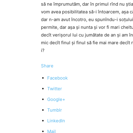
să ne împrumutăm, dar în primul rînd nu şti
vom avea posibilitatea să-i întoarcem, aşa c
dar n-am avut încotro, eu spunîndu-i soţului
permite, dar aşa şi nunta şi vor fi mari chel
decît verişorul lui cu jumătate de an și am î
mic decît finul şi finul să fie mai mare decî
i?
Share
Facebook
Twitter
Google+
Tumblr
LinkedIn
Mail