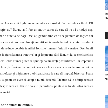
În
Na
ne. Așa este că logic nu se permite ca nașul să fie mai mic ca finul. Păi
rație, nu? Dar nu ar fi fost un motiv serios de care să nu vă prindeți naș.
ni de funcția de nași. Deci ați gândit bine că nu se permite de logică dar
rea vreau să vorbesc. Nu ați amintit nicicum de faptul că sunteți vrednici
 de a duce corabia familiei lor spre limanul fericirii veșnice. Deci banii
 fi ajuns la masa tratativelor și împreună să fi lămurit la ce cheltuieli se
eltuielile atunci putea să spuneți că nu aveți posibilitatea. Iar împreună
 funcție. Însă eu nu cred că ceea ce a fost cauza care va determinat să nu
 ați refuzat și nășia nu e o obligativitate la care să impună biserica. Poate
În
Na
i și poate că avea să aveți o nuntă decentă. Trebuia să le oferiți această
espre aceasta. Poate o să știți pe viitor și poate o să fie de folos această
ncercări.
 ne fie numai în Domnul.