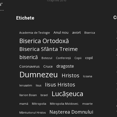
15 aprilie 2010
ă”
C
Etichete
Anul nou
avort
Academia de Teologie
Biserica
Biserica Ortodoxă
Biserica Sfânta Treime
biserică
copil
Botezul
Conferință
Copii
dragoste
Coronavirus
Cruce
Dumnezeu
Hristos
Icoana
Iisus Hristos
Ierusalim
Iisus
Lucășeuca
Ilarion Boian
Israel
mamă
Mitropolia
Mitropolia Moldovei;
moarte
Nașterea Domnului
Mântuitorul Hristos