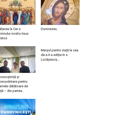
ălțarea la Cer a
Dumnezeu…
mnului nostru Iisus
istos
Marșul pentru viață la cea
de-a II-a ediție în s.
Lucășeuca,...
cunoștință și
necuvântare pentru
mele dătătoare de
ață – din partea...