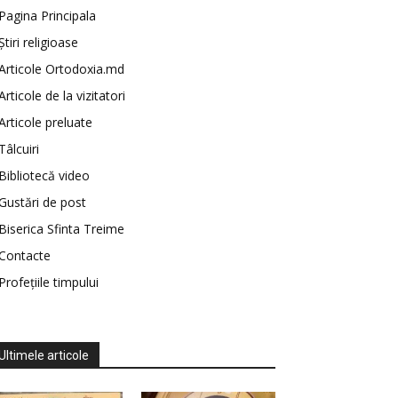
Pagina Principala
Știri religioase
Articole Ortodoxia.md
Articole de la vizitatori
Articole preluate
Tâlcuiri
Bibliotecă video
Gustări de post
Biserica Sfinta Treime
Contacte
Profețiile timpului
Ultimele articole