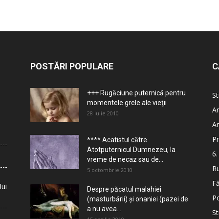
POSTĂRI POPULARE
C
+++ Rugăciune puternică pentru
St
momentele grele ale vieţii
Ar
28 iulie 2010
Ar
Pr
**** Acatistul către
Atotputernicul Dumnezeu, la
6.
vreme de necaz sau de...
Ru
5 octombrie 2010
Fă
lui
Despre păcatul malahiei
Po
(masturbării) şi onaniei (pazei de
a nu avea...
St