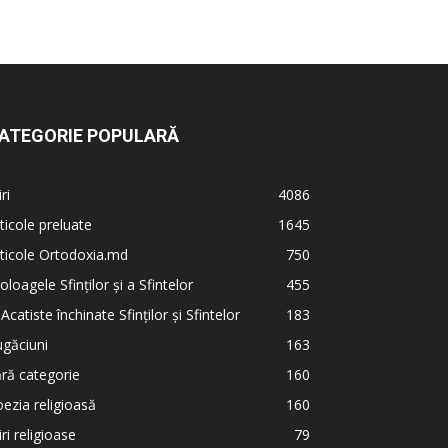
ATEGORIE POPULARĂ
iri
4086
ticole preluate
1645
ticole Ortodoxia.md
750
oloagele Sfinților și a Sfintelor
455
 Acatiste închinate Sfinților și Sfintelor
183
găciuni
163
ră categorie
160
ezia religioasă
160
iri religioase
79