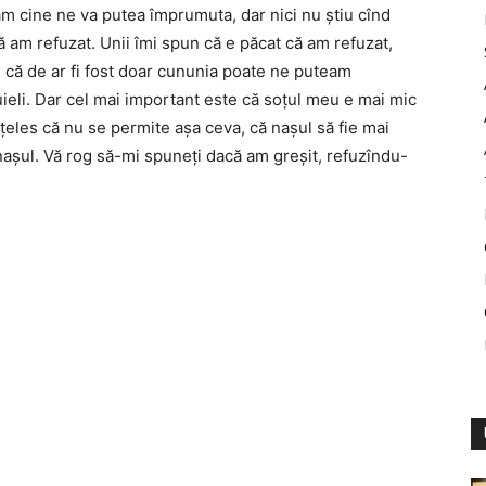
am cine ne va putea împrumuta, dar nici nu ştiu cînd
ă am refuzat. Unii îmi spun că e păcat că am refuzat,
 că de ar fi fost doar cununia poate ne puteam
tuieli. Dar cel mai important este că soţul meu e mai mic
nţeles că nu se permite aşa ceva, că naşul să fie mai
t naşul. Vă rog să-mi spuneţi dacă am greşit, refuzîndu-