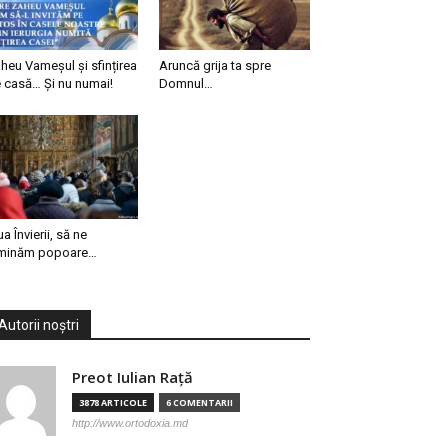
heu Vameșul și sfințirea
Aruncă grija ta spre
 casă… Și nu numai!
Domnul…
ua Învierii, să ne
minăm popoare…
Autorii noștri
Preot Iulian Raţă
3878 ARTICOLE
6 COMENTARII
http://www.ortodoxia.md