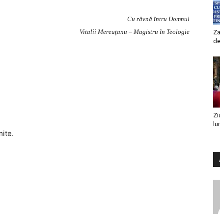
Cu râvnă întru Domnul
Vitalii Mereuţanu – Magistru în Teologie
Za
de
Zi
lu
mite.