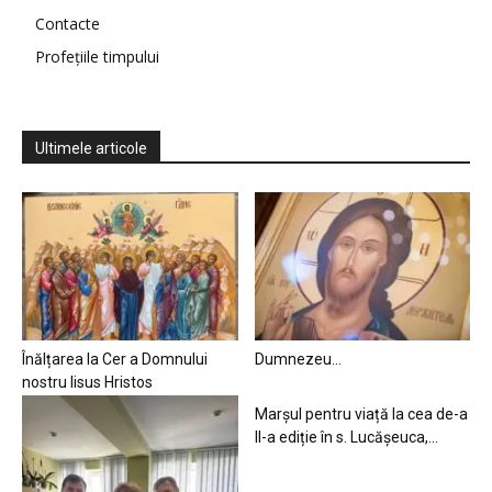
Contacte
Profețiile timpului
Ultimele articole
Înălțarea la Cer a Domnului
Dumnezeu…
nostru Iisus Hristos
Marșul pentru viață la cea de-a
II-a ediție în s. Lucășeuca,...