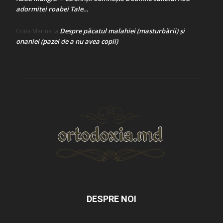
adormitei roabei Tale…
Despre păcatul malahiei (masturbării) şi
Crina Marina
la
onaniei (pazei de a nu avea copii)
DESPRE NOI