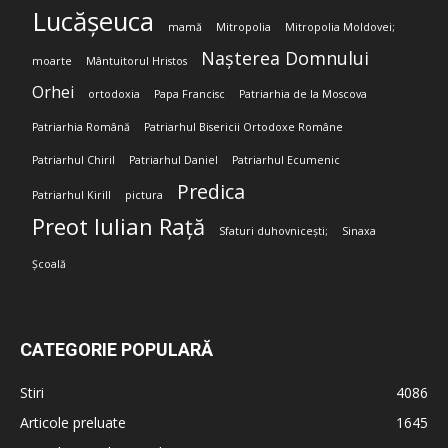
Lucășeuca
mamă
Mitropolia
Mitropolia Moldovei;
Nașterea Domnului
moarte
Mântuitorul Hristos
Orhei
ortodoxia
Papa Francisc
Patriarhia de la Moscova
Patriarhia Română
Patriarhul Bisericii Ortodoxe Române
Patriarhul Chiril
Patriarhul Daniel
Patriarhul Ecumenic
Predica
Patriarhul Kirill
pictura
Preot Iulian Rață
Sfaturi duhovnicești;
Sinaxa
Școală
CATEGORIE POPULARĂ
Stiri
4086
Articole preluate
1645