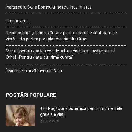
Înălțarea la Cer a Domnului nostru Iisus Hristos
Dumnezeu…
Recunoștință și binecuvântare pentru mamele dătătoare de
viață – din partea preoților Vicariatului Orhei
Marșul pentru viață la cea de-a II-a ediție în s. Lucășeuca, r-l
Orhei: „Pentru viață, cu inimă curată”
Învierea Fiului văduvei din Nain
POSTĂRI POPULARE
+++ Rugăciune puternică pentru momentele
grele ale vieţii
28 iulie 2010