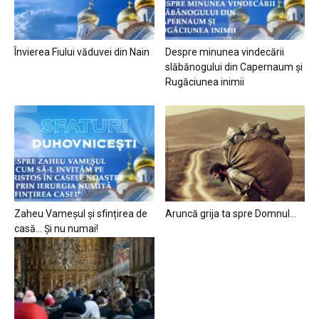
Învierea Fiului văduvei din Nain
Despre minunea vindecării
slăbănogului din Capernaum și
Rugăciunea inimii
Zaheu Vameșul și sfințirea de
Aruncă grija ta spre Domnul…
casă… Și nu numai!