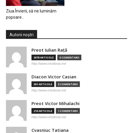
Ziua Învierii, să ne luminăm
popoare…
Autorii noștri
Preot Iulian Raţă
3878 ARTICOLE
6 COMENTARII
http://www.ortodoxia.md
Diacon Victor Casian
581 ARTICOLE
5 COMENTARII
http://www.ortodoxia.md
Preot Victor Mihalachi
210 ARTICOLE
1 COMENTARII
http://www.ortodoxia.md
Cvasniuc Tatiana