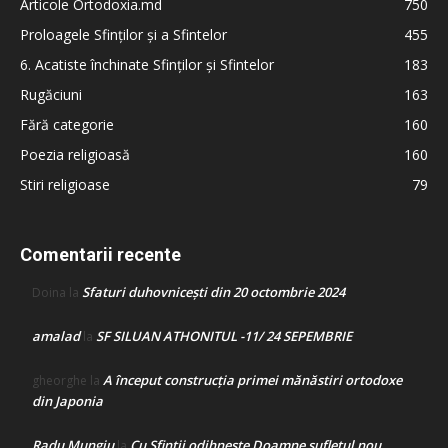
Articole Ortodoxia.md
750
Proloagele Sfinților și a Sfintelor
455
6. Acatiste închinate Sfinților și Sfintelor
183
Rugăciuni
163
Fără categorie
160
Poezia religioasă
160
Stiri religioase
79
Comentarii recente
Sfaturi duhovnicești din 20 octombrie 2024
Doina
la
amalad
SF SILUAN ATHONITUL -11/ 24 SEPEMBRIE
la
A început construcţia primei mănăstiri ortodoxe
gheorghe
la
din Japonia
Radu Mungiu
Cu Sfinții odihnește Doamne sufletul nou
la