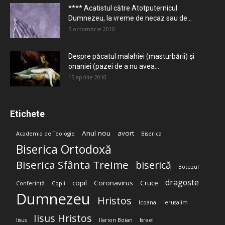
**** Acatistul către Atotputernicul
Dumnezeu, la vreme de necaz sau de...
5 octombrie 2010
Despre păcatul malahiei (masturbării) şi
onaniei (pazei de a nu avea...
15 aprilie 2010
Etichete
Anul nou
avort
Academia de Teologie
Biserica
Biserica Ortodoxă
Biserica Sfânta Treime
biserică
Botezul
dragoste
copil
Coronavirus
Cruce
Conferință
Copii
Dumnezeu
Hristos
Icoana
Ierusalim
Iisus Hristos
Iisus
Ilarion Boian
Israel