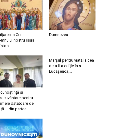
ălțarea la Cer a
Dumnezeu…
mnului nostru Iisus
istos
Marșul pentru viață la cea
de-a II-a ediție în s.
Lucășeuca,...
cunoștință și
necuvântare pentru
mele dătătoare de
ață – din partea...