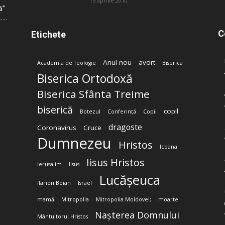
15 aprilie 2010
ă”
C
Etichete
Anul nou
avort
Academia de Teologie
Biserica
Biserica Ortodoxă
Biserica Sfânta Treime
biserică
copil
Botezul
Conferință
Copii
dragoste
Coronavirus
Cruce
Dumnezeu
Hristos
Icoana
Iisus Hristos
Ierusalim
Iisus
Lucășeuca
Ilarion Boian
Israel
mamă
Mitropolia
Mitropolia Moldovei;
moarte
Nașterea Domnului
Mântuitorul Hristos