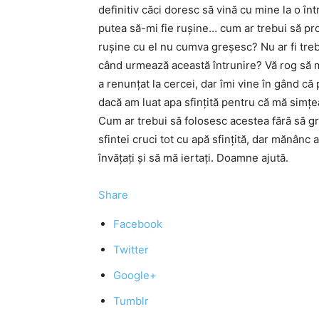
definitiv căci doresc să vină cu mine la o în
putea să-mi fie rușine… cum ar trebui să pr
rușine cu el nu cumva greșesc? Nu ar fi tre
când urmează această întrunire? Vă rog să mă a
a renunțat la cercei, dar îmi vine în gând că
dacă am luat apa sfințită pentru că mă simțe
Cum ar trebui să folosesc acestea fără să g
sfintei cruci tot cu apă sfințită, dar mănânc
învățați și să mă iertați. Doamne ajută.
Share
Facebook
Twitter
Google+
Tumblr