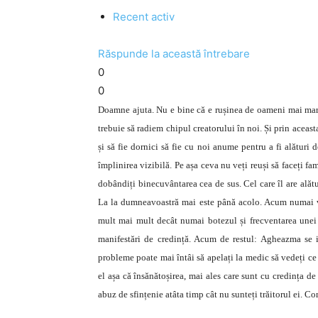
Recent activ
Răspunde la această întrebare
0
0
Doamne ajuta. Nu e bine că e rușinea de oameni mai mare
trebuie să radiem chipul creatorului în noi. Și prin acea
și să fie dornici să fie cu noi anume pentru a fi alături
împlinirea vizibilă. Pe așa ceva nu veți reuși să faceți fam
dobândiți binecuvântarea cea de sus. Cel care îl are alăt
La la dumneavoastră mai este până acolo. Acum numai vor
mult mai mult decât numai botezul și frecventarea unei b
manifestări de credință. Acum de restul: Agheazma se
probleme poate mai întâi să apelați la medic să vedeți ce
el așa că însănătoșirea, mai ales care sunt cu credința de
abuz de sfințenie atâta timp cât nu sunteți trăitorul ei. Co