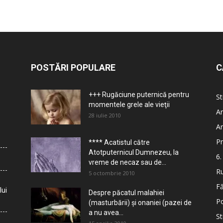
POSTĂRI POPULARE
C
+++ Rugăciune puternică pentru
St
momentele grele ale vieţii
Ar
28 iulie 2010
Ar
Pr
**** Acatistul către
Atotputernicul Dumnezeu, la
6.
vreme de necaz sau de...
Ru
5 octombrie 2010
Fă
lui
Despre păcatul malahiei
Po
(masturbării) şi onaniei (pazei de
a nu avea...
St