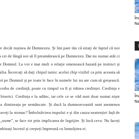
În
Na
 decât rușinea de Dumnezeu. Și îmi pare rău că uitați de faptul că noi
sta cei de lângă noi să îl preamărească pe Dumnezeu. Dar nu numai atât ci
 de Domnul. La voi e mai mult o relație omenească bazată pe instinct și
ilia. Încercați să dați chipul tainic acelui chip vizibil ca prin aceasta să
uri pe Domnul și pe toate le face în numele lui nu are cum să greșească.
ba de credință, poate cu timpul va fi și trăirea credinței. Credința e
În
iserici. Credința e la adânc, iar cele ce se văd sunt doar numai niște
Na
 ia dimineața pe nemâncate. Și dacă la dumneavoastră sunt asemenea
 aveți la stomac? Îmbolnăvirea trupului e și din cauza neatenției față de
 „
nume
”, se face tot prin implicarea de îngrijire. Și încă ceva: Nu faceți
mbinați încetul și creșteți împreună cu înmulțirea ei.