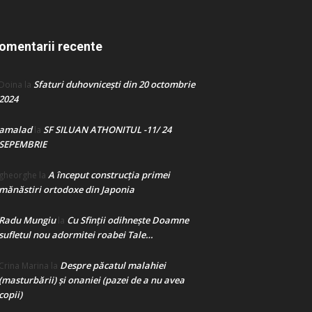
omentarii recente
Sfaturi duhovnicești din 20 octombrie
Doina
la
2024
amalad
SF SILUAN ATHONITUL -11/ 24
la
SEPEMBRIE
A început construcţia primei
gheorghe
la
mănăstiri ortodoxe din Japonia
Radu Mungiu
Cu Sfinții odihnește Doamne
la
sufletul nou adormitei roabei Tale…
Despre păcatul malahiei
Crina Marina
la
(masturbării) şi onaniei (pazei de a nu avea
copii)