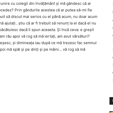
trunire cu colegii din învățământ și mă gândesc că ar
ocedez? Prin gândurile acestea că ar putea să-mi fie
buit să discut mai serios cu el până acum, nu doar acum
jutați.. știu că ar fi trebuit să renunț la el dacă el nu
 păcătuiesc dacă îi spun aceasta. Și încă ceva: e greșit
am rău apoi vă rog să mă iertați, am avut vărsături?
reșesc, și dimineața iau după ce mă trezesc fac semnul
 apoi mă spăl și pe dinți și pe mâini… vă rog să mă