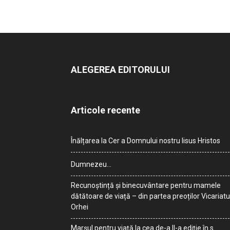
ALEGEREA EDITORULUI
Articole recente
Înălțarea la Cer a Domnului nostru Iisus Hristos
Dumnezeu…
Recunoștință și binecuvântare pentru mamele
dătătoare de viață – din partea preoților Vicariatu
Orhei
Marșul pentru viață la cea de-a II-a ediție în s.