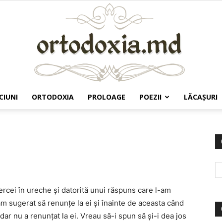
CIUNI
ORTODOXIA
PROLOAGE
POEZII
LĂCAŞURI
Ortodoxia.md
rcei în ureche și datorită unui răspuns care l-am
am sugerat să renunțe la ei și înainte de aceasta când
dar nu a renunțat la ei. Vreau să-i spun să și-i dea jos