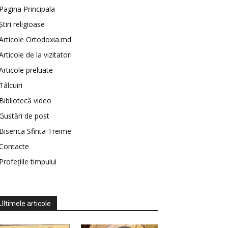
Pagina Principala
Știri religioase
Articole Ortodoxia.md
Articole de la vizitatori
Articole preluate
Tâlcuiri
Bibliotecă video
Gustări de post
Biserica Sfinta Treime
Contacte
Profețiile timpului
Ultimele articole