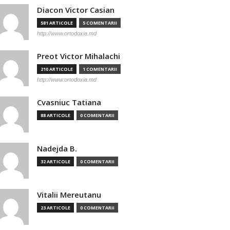
Diacon Victor Casian
581 ARTICOLE
5 COMENTARII
http://www.ortodoxia.md
Preot Victor Mihalachi
210 ARTICOLE
1 COMENTARII
http://www.ortodoxia.md
Cvasniuc Tatiana
88 ARTICOLE
0 COMENTARII
Nadejda B.
32 ARTICOLE
0 COMENTARII
Vitalii Mereutanu
23 ARTICOLE
0 COMENTARII