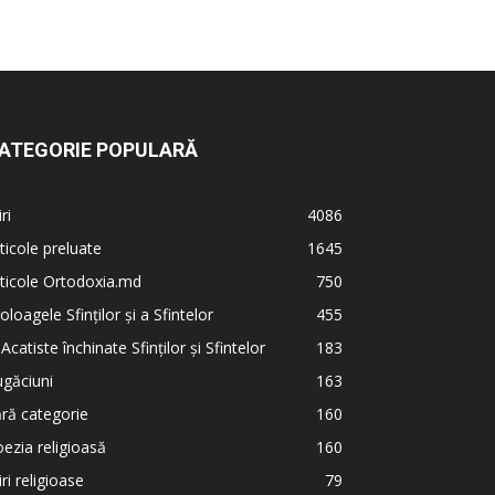
ATEGORIE POPULARĂ
iri
4086
ticole preluate
1645
ticole Ortodoxia.md
750
oloagele Sfinților și a Sfintelor
455
 Acatiste închinate Sfinților și Sfintelor
183
găciuni
163
ră categorie
160
ezia religioasă
160
iri religioase
79