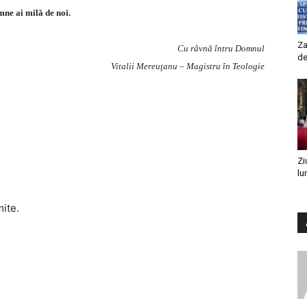
ne ai milă de noi.
Za
Cu râvnă întru Domnul
de
Vitalii Mereuţanu – Magistru în Teologie
Zi
lu
mite.