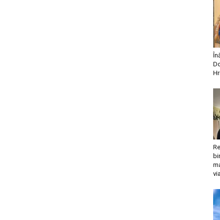
În
Do
Hr
Re
bi
ma
vi