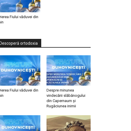
vierea Fiului văduvei din
in
Descoperă ortodoxia
vierea Fiului văduvei din
Despre minunea
in
vindecării slăbănogului
din Capernaum și
Rugăciunea inimii