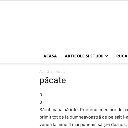
ACASĂ
ARTICOLE ŞI STUDII
RUGĂ
Acasă
păcate
păcate
0
0
Sărut mâna părinte. Prietenul meu are doi ce
primit tot de la dumneavoastră de pe sait i-
venea la mine îl mai puneam să și-i dea jos, 