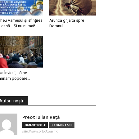
heu Vameșul și sfințirea
Aruncă grija ta spre
 casă… Și nu numai!
Domnul…
ua Învierii, să ne
minăm popoare…
Autorii noștri
Preot Iulian Raţă
3878 ARTICOLE
6 COMENTARII
http://www.ortodoxia.md