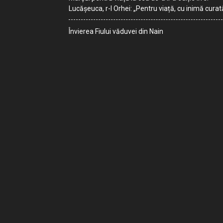
Lucășeuca, r-l Orhei: „Pentru viață, cu inimă curat
Învierea Fiului văduvei din Nain