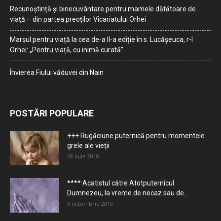
Recunoștință și binecuvântare pentru mamele dătătoare de
viață – din partea preoților Vicariatului Orhei
Marșul pentru viață la cea de-a II-a ediție în s. Lucășeuca, r-l
Orhei: „Pentru viață, cu inimă curată”
Învierea Fiului văduvei din Nain
POSTĂRI POPULARE
+++ Rugăciune puternică pentru momentele
grele ale vieţii
28 iulie 2010
**** Acatistul către Atotputernicul
Dumnezeu, la vreme de necaz sau de...
5 octombrie 2010