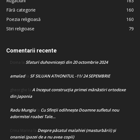
Rugăciuni
163
Fără categorie
160
Poezia religioasă
160
Stiri religioase
79
Comentarii recente
Sfaturi duhovnicești din 20 octombrie 2024
Doina
la
amalad
SF SILUAN ATHONITUL -11/ 24 SEPEMBRIE
la
A început construcţia primei mănăstiri ortodoxe
gheorghe
la
din Japonia
Radu Mungiu
Cu Sfinții odihnește Doamne sufletul nou
la
adormitei roabei Tale…
Despre păcatul malahiei (masturbării) şi
Crina Marina
la
onaniei (pazei de a nu avea copii)