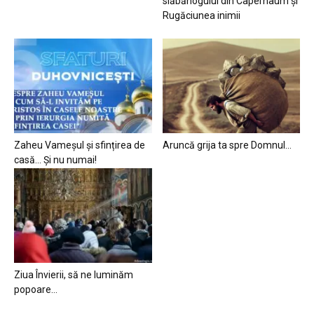
slăbănogului din Capernaum și
Rugăciunea inimii
Zaheu Vameșul și sfințirea de
Aruncă grija ta spre Domnul…
casă… Și nu numai!
Ziua Învierii, să ne luminăm
popoare…