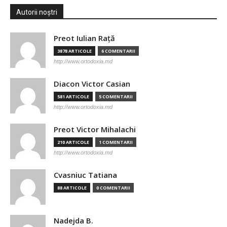
Autorii noștri
Preot Iulian Raţă
3878 ARTICOLE
6 COMENTARII
http://www.ortodoxia.md
Diacon Victor Casian
581 ARTICOLE
5 COMENTARII
http://www.ortodoxia.md
Preot Victor Mihalachi
210 ARTICOLE
1 COMENTARII
http://www.ortodoxia.md
Cvasniuc Tatiana
88 ARTICOLE
0 COMENTARII
Nadejda B.