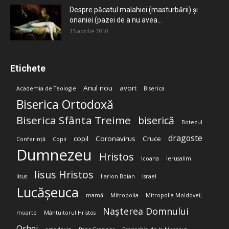
Despre păcatul malahiei (masturbării) şi
onaniei (pazei de a nu avea...
15 aprilie 2010
Etichete
Anul nou
avort
Academia de Teologie
Biserica
Biserica Ortodoxă
Biserica Sfânta Treime
biserică
Botezul
dragoste
copil
Coronavirus
Cruce
Conferință
Copii
Dumnezeu
Hristos
Icoana
Ierusalim
Iisus Hristos
Iisus
Ilarion Boian
Israel
Lucășeuca
mamă
Mitropolia
Mitropolia Moldovei;
Nașterea Domnului
moarte
Mântuitorul Hristos
Orhei