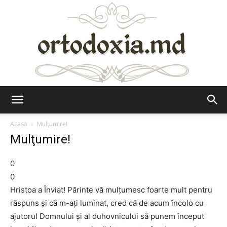
Ortodoxia.md
Acasă
Mulţumire!
Mulţumire!
0
0
Hristoa a Înviat! Părinte vă mulţumesc foarte mult pentru
răspuns şi că m-aţi luminat, cred că de acum încolo cu
ajutorul Domnului şi al duhovnicului să punem început