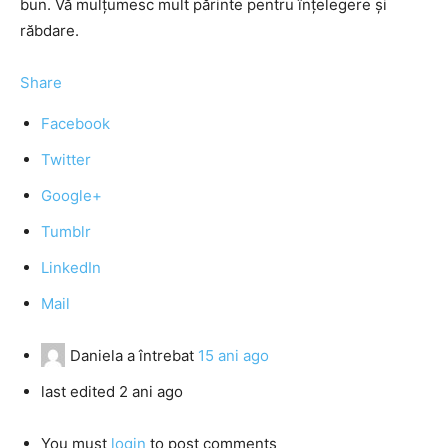
bun. Vă mulţumesc mult părinte pentru înţelegere şi
răbdare.
Share
Facebook
Twitter
Google+
Tumblr
LinkedIn
Mail
Daniela
a întrebat
15 ani ago
last edited 2 ani ago
You must
login
to post comments