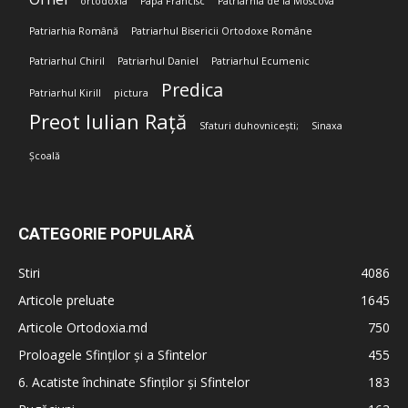
ortodoxia
Papa Francisc
Patriarhia de la Moscova
Patriarhia Română
Patriarhul Bisericii Ortodoxe Române
Patriarhul Chiril
Patriarhul Daniel
Patriarhul Ecumenic
Predica
Patriarhul Kirill
pictura
Preot Iulian Rață
Sfaturi duhovnicești;
Sinaxa
Școală
CATEGORIE POPULARĂ
Stiri
4086
Articole preluate
1645
Articole Ortodoxia.md
750
Proloagele Sfinților și a Sfintelor
455
6. Acatiste închinate Sfinților și Sfintelor
183