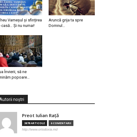
heu Vameșul și sfințirea
Aruncă grija ta spre
 casă… Și nu numai!
Domnul…
ua Învierii, să ne
minăm popoare…
Autorii noștri
Preot Iulian Raţă
3878 ARTICOLE
6 COMENTARII
http://www.ortodoxia.md