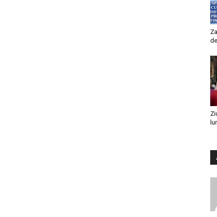
Za
de
Zi
lu