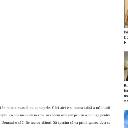
În
Do
Hr
Re
bi
ma
vi
 în relația noastră cu aproapele. Căci aici e și marea taină a mântuirii
u faptul că noi nu avem nevoie să vedem acel om pentru a ne ruga pentru
Domnul o să îi fie mereu alături. Să sperăm că va primi șansea de a se