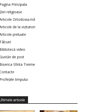
Pagina Principala
Știri religioase
Articole Ortodoxia.md
Articole de la vizitatori
Articole preluate
Tâlcuiri
Bibliotecă video
Gustări de post
Biserica Sfinta Treime
Contacte
Profețiile timpului
Ultimele articole