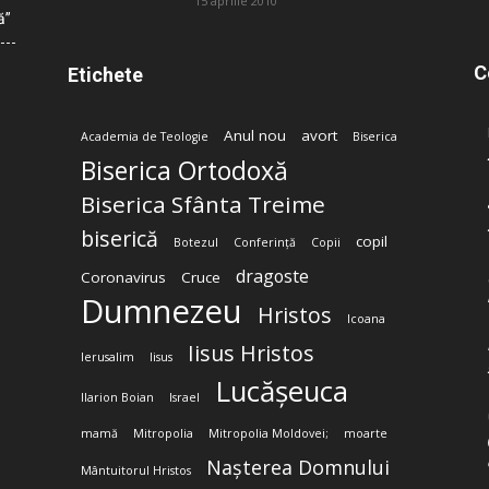
15 aprilie 2010
ă”
C
Etichete
Anul nou
avort
Academia de Teologie
Biserica
Biserica Ortodoxă
Biserica Sfânta Treime
biserică
copil
Botezul
Conferință
Copii
dragoste
Coronavirus
Cruce
Dumnezeu
Hristos
Icoana
Iisus Hristos
Ierusalim
Iisus
Lucășeuca
Ilarion Boian
Israel
mamă
Mitropolia
Mitropolia Moldovei;
moarte
Nașterea Domnului
Mântuitorul Hristos