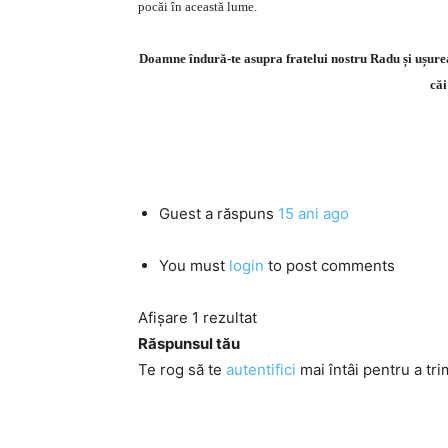
pocăi în această lume.
Doamne îndură-te asupra fratelui nostru Radu și ușurea
căi
Guest
a răspuns
15 ani ago
You must
login
to post comments
Afișare 1 rezultat
Răspunsul tău
Te rog să te
autentifici
mai întâi pentru a tri