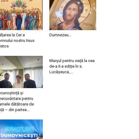
ălțarea la Cer a
Dumnezeu…
mnului nostru Iisus
istos
Marșul pentru viață la cea
de-a II-a ediție în s.
Lucășeuca,...
cunoștință și
necuvântare pentru
mele dătătoare de
ață – din partea...