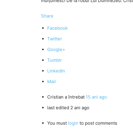
mulţumesc! De la robul Lui Dumnezeu: Crist
Share
Facebook
Twitter
Google+
Tumblr
LinkedIn
Mail
Cristian
a întrebat
15 ani ago
last edited 2 ani ago
You must
login
to post comments