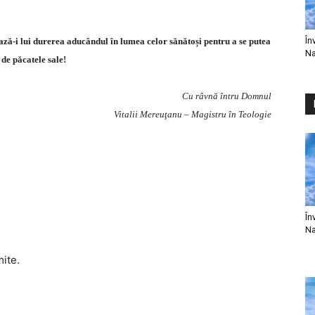
În
ză-i lui durerea aducândul în lumea celor sănătoși pentru a se putea
Na
 de păcatele sale!
Cu râvnă întru Domnul
Vitalii Mereuţanu – Magistru în Teologie
În
Na
mite.