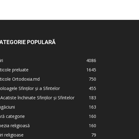
ATEGORIE POPULARĂ
iri
4086
ticole preluate
1645
ticole Ortodoxia.md
750
oloagele Sfinților și a Sfintelor
455
 Acatiste închinate Sfinților și Sfintelor
183
găciuni
163
ră categorie
160
ezia religioasă
160
iri religioase
79