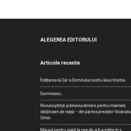
ALEGEREA EDITORULUI
Articole recente
Înălțarea la Cer a Domnului nostru Iisus Hristos
Dumnezeu…
Recunoștință și binecuvântare pentru mamele
dătătoare de viață – din partea preoților Vicariatu
Orhei
Marșul pentru viață la cea de-a II-a ediție în s.