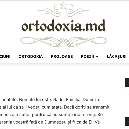
CIUNI
ORTODOXIA
PROLOAGE
POEZII
LĂCAŞURI
Ortodoxia.md
unătate. Numele lui este: Radu. Familia :Dumitru.
e al lui ca sa-l vedeţi cum arată. Dacă doriţi să transmit
mesc din suflet pentru că nu sunteţi indiferenţi. Se
erenia voastră faţă de Dumnezeu şi frica de El. Vă