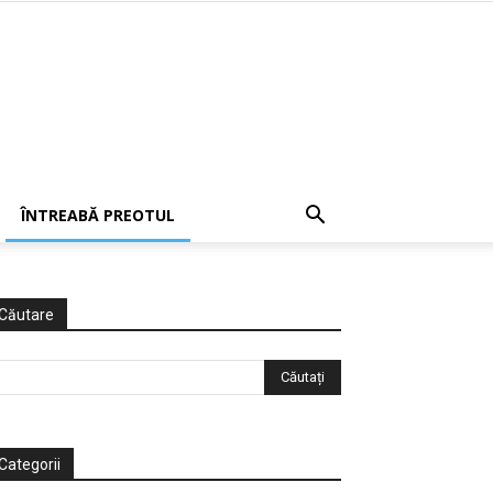
ÎNTREABĂ PREOTUL
Căutare
Categorii