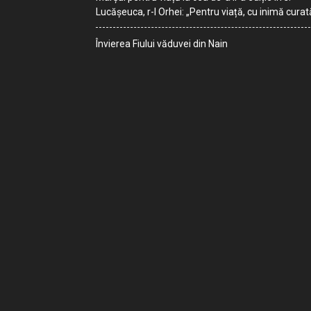
Lucășeuca, r-l Orhei: „Pentru viață, cu inimă curat
Învierea Fiului văduvei din Nain