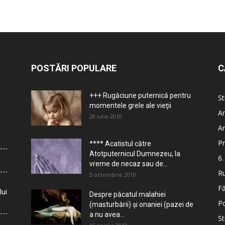
POSTĂRI POPULARE
C
+++ Rugăciune puternică pentru
St
momentele grele ale vieţii
Ar
28 iulie 2010
Ar
Pr
**** Acatistul către
Atotputernicul Dumnezeu, la
6.
vreme de necaz sau de...
Ru
5 octombrie 2010
Fă
lui
Despre păcatul malahiei
Po
(masturbării) şi onaniei (pazei de
a nu avea...
St