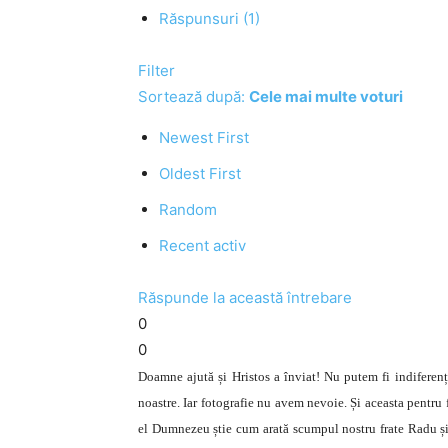
Răspunsuri (1)
Filter
Sortează după:
Cele mai multe voturi
Newest First
Oldest First
Random
Recent activ
Răspunde la această întrebare
0
0
Doamne ajută și Hristos a înviat! Nu putem fi indiferenți
noastre. Iar fotografie nu avem nevoie. Și aceasta pentr
el Dumnezeu știe cum arată scumpul nostru frate Radu și 