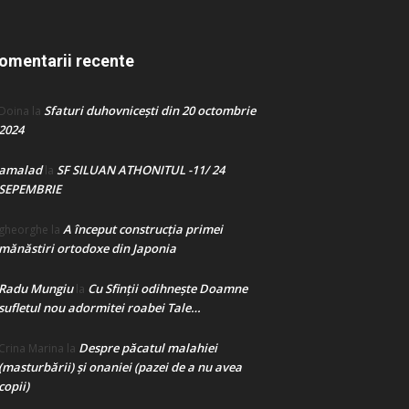
omentarii recente
Sfaturi duhovnicești din 20 octombrie
Doina
la
2024
amalad
SF SILUAN ATHONITUL -11/ 24
la
SEPEMBRIE
A început construcţia primei
gheorghe
la
mănăstiri ortodoxe din Japonia
Radu Mungiu
Cu Sfinții odihnește Doamne
la
sufletul nou adormitei roabei Tale…
Despre păcatul malahiei
Crina Marina
la
(masturbării) şi onaniei (pazei de a nu avea
copii)