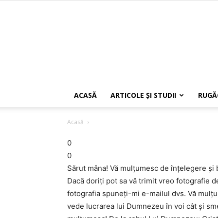
ACASĂ
ARTICOLE ŞI STUDII
RUGĂ
Acasă
0
0
Sărut mâna! Vă mulţumesc de înţelegere şi b
Dacă doriţi pot sa vă trimit vreo fotografie d
fotografia spuneţi-mi e-mailul dvs. Vă mulţu
vede lucrarea lui Dumnezeu în voi cât şi sm