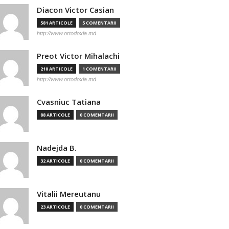
Diacon Victor Casian
581 ARTICOLE
5 COMENTARII
http://www.ortodoxia.md
Preot Victor Mihalachi
210 ARTICOLE
1 COMENTARII
http://www.ortodoxia.md
Cvasniuc Tatiana
88 ARTICOLE
0 COMENTARII
Nadejda B.
32 ARTICOLE
0 COMENTARII
Vitalii Mereutanu
23 ARTICOLE
0 COMENTARII