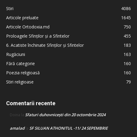
Stiri
4086
Articole preluate
1645
Articole Ortodoxia.md
750
Proloagele Sfinților și a Sfintelor
455
6. Acatiste închinate Sfinților și Sfintelor
183
Rugăciuni
163
Fără categorie
160
Poezia religioasă
160
Stiri religioase
79
Comentarii recente
Sfaturi duhovnicești din 20 octombrie 2024
Doina
la
amalad
SF SILUAN ATHONITUL -11/ 24 SEPEMBRIE
la