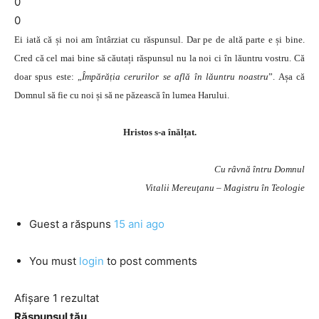
0
0
Ei iată că și noi am întârziat cu răspunsul. Dar pe de altă parte e și bine.
Cred că cel mai bine să căutați răspunsul nu la noi ci în lăuntru vostru. Că
doar spus este: „
Împărăția cerurilor se află în lăuntru noastru
”. Așa că
Domnul să fie cu noi și să ne păzească în lumea Harului.
Hristos s-a înălțat.
Cu râvnă întru Domnul
Vitalii Mereuţanu – Magistru în Teologie
Guest
a răspuns
15 ani ago
You must
login
to post comments
Afișare 1 rezultat
Răspunsul tău