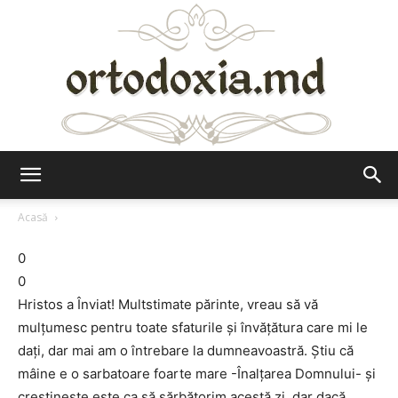
Ortodoxia.md
Acasă
0
0
Hristos a Înviat! Multstimate părinte, vreau să vă
mulţumesc pentru toate sfaturile şi învăţătura care mi le
daţi, dar mai am o întrebare la dumneavoastră. Ştiu că
mâine e o sarbatoare foarte mare -Înalţarea Domnului- şi
creştineşte este ca să sărbătorim acestă zi, dar dacă