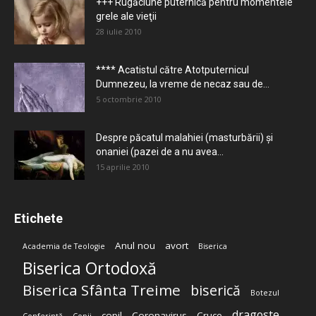
+++ Rugăciune puternică pentru momentele
grele ale vieţii
28 iulie 2010
**** Acatistul către Atotputernicul
Dumnezeu, la vreme de necaz sau de...
5 octombrie 2010
Despre păcatul malahiei (masturbării) şi
onaniei (pazei de a nu avea...
15 aprilie 2010
Etichete
Anul nou
avort
Academia de Teologie
Biserica
Biserica Ortodoxă
Biserica Sfânta Treime
biserică
Botezul
dragoste
copil
Coronavirus
Cruce