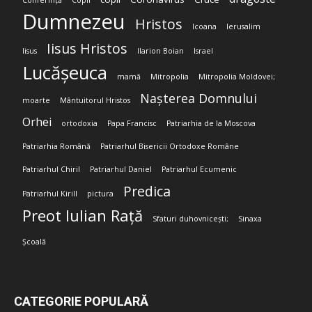
Conferință
Copii
Dumnezeu
Hristos
Icoana
Ierusalim
Iisus Hristos
Iisus
Ilarion Boian
Israel
Lucășeuca
mamă
Mitropolia
Mitropolia Moldovei;
Nașterea Domnului
moarte
Mântuitorul Hristos
Orhei
ortodoxia
Papa Francisc
Patriarhia de la Moscova
Patriarhia Română
Patriarhul Bisericii Ortodoxe Române
Patriarhul Chiril
Patriarhul Daniel
Patriarhul Ecumenic
Predica
Patriarhul Kirill
pictura
Preot Iulian Rață
Sfaturi duhovnicești;
Sinaxa
Școală
CATEGORIE POPULARĂ