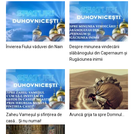
Învierea Fiului văduvei din Nain
Despre minunea vindecării
slăbănogului din Capernaum și
Rugăciunea inimii
Zaheu Vameșul și sfințirea de
Aruncă grija ta spre Domnul…
casă… Și nu numai!