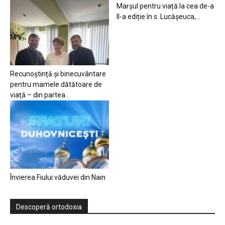
Marșul pentru viață la cea de-a
II-a ediție în s. Lucășeuca,...
Recunoștință și binecuvântare
pentru mamele dătătoare de
viață – din partea...
Învierea Fiului văduvei din Nain
Descoperă ortodoxia