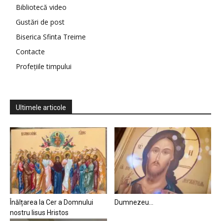
Bibliotecă video
Gustări de post
Biserica Sfinta Treime
Contacte
Profețiile timpului
Ultimele articole
Înălțarea la Cer a Domnului
Dumnezeu…
nostru Iisus Hristos