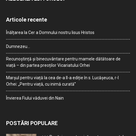
Articole recente
Înălțarea la Cer a Domnului nostru Iisus Hristos
Dumnezeu…
Recunoștință și binecuvântare pentru mamele dătătoare de
viață – din partea preoților Vicariatului Orhei
Marșul pentru viață la cea de-a II-a ediție în s. Lucășeuca, r-l
Orhei: „Pentru viață, cu inimă curată”
Învierea Fiului văduvei din Nain
POSTĂRI POPULARE