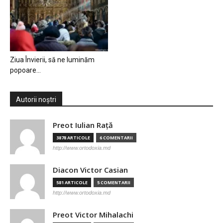
Ziua Învierii, să ne luminăm
popoare…
Autorii noștri
Preot Iulian Raţă
3878 ARTICOLE
6 COMENTARII
http://www.ortodoxia.md
Diacon Victor Casian
581 ARTICOLE
5 COMENTARII
http://www.ortodoxia.md
Preot Victor Mihalachi