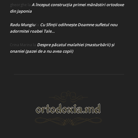
A început construcţia primei mănăstiri ortodoxe
gheorghe
la
din Japonia
Radu Mungiu
Cu Sfinții odihnește Doamne sufletul nou
la
adormitei roabei Tale…
Despre păcatul malahiei (masturbării) şi
Crina Marina
la
onaniei (pazei de a nu avea copii)