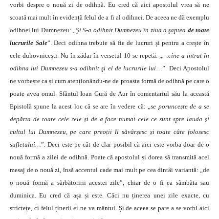
vorbi despre o nouă zi de odihnă. Eu cred că aici apostolul vrea să ne
scoată mai mult în evidență felul de a fi al odihnei. De aceea ne dă exemplu
odihnei lui Dumnezeu: „
Şi S-a odihnit Dumnezeu în ziua a şaptea
de toate
lucrurile Sale
”. Deci odihna trebuie să fie de lucruri și pentru a crește în
cele duhovnicești. Nu în zădar în versetul 10 se repetă: „
…cine a intrat în
odihna lui Dumnezeu s-a odihnit şi el de lucrurile lui
…”. Deci Apostolul
ne vorbește ca și cum atenționându-ne de proasta formă de odihnă pe care o
poate avea omul. Sfântul Ioan Gură de Aur în comentariul său la această
Epistolă spune la acest loc că se are în vedere că: „
se poruncește de a se
depărta de toate cele rele și de a face numai cele ce sunt spre lauda și
cultul lui Dumnezeu, pe care preoții îl săvârșesc și toate câte folosesc
sufletului…
”. Deci este pe cât de clar posibil că aici este vorba doar de o
nouă formă a zilei de odihnă. Poate că apostolul și dorea să transmită acel
mesaj de o nouă zi, însă accentul cade mai mult pe cea dintâi variantă: „de
o nouă formă a sărbătoririi acestei zile”, chiar de o fi ea sâmbăta sau
duminica. Eu cred că așa și este. Căci nu ținerea unei zile exacte, cu
strictețe, ci felul ținerii ei ne va mântui. Și de aceea se pare a se vorbi aici