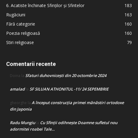
6. Acatiste închinate Sfinților și Sfintelor
183
Rugăciuni
163
Fără categorie
160
Poezia religioasă
160
Stiri religioase
79
Comentarii recente
Sfaturi duhovnicești din 20 octombrie 2024
Doina
la
amalad
SF SILUAN ATHONITUL -11/ 24 SEPEMBRIE
la
A început construcţia primei mănăstiri ortodoxe
gheorghe
la
din Japonia
Radu Mungiu
Cu Sfinții odihnește Doamne sufletul nou
la
adormitei roabei Tale…