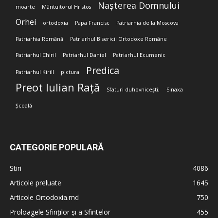
Nașterea Domnului
moarte
Mântuitorul Hristos
Orhei
ortodoxia
Papa Francisc
Patriarhia de la Moscova
Patriarhia Română
Patriarhul Bisericii Ortodoxe Române
Patriarhul Chiril
Patriarhul Daniel
Patriarhul Ecumenic
Predica
Patriarhul Kirill
pictura
Preot Iulian Rață
Sfaturi duhovnicești;
Sinaxa
Școală
CATEGORIE POPULARĂ
Stiri
4086
Articole preluate
1645
Articole Ortodoxia.md
750
Proloagele Sfinților și a Sfintelor
455