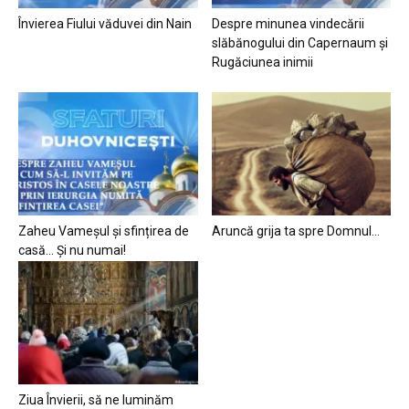
Învierea Fiului văduvei din Nain
Despre minunea vindecării
slăbănogului din Capernaum și
Rugăciunea inimii
Zaheu Vameșul și sfințirea de
Aruncă grija ta spre Domnul…
casă… Și nu numai!
Ziua Învierii, să ne luminăm