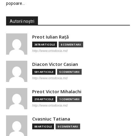
popoare…
Autorii noștri
Preot Iulian Raţă
3878 ARTICOLE
6 COMENTARII
http://www.ortodoxia.md
Diacon Victor Casian
581 ARTICOLE
5 COMENTARII
http://www.ortodoxia.md
Preot Victor Mihalachi
210 ARTICOLE
1 COMENTARII
http://www.ortodoxia.md
Cvasniuc Tatiana
88 ARTICOLE
0 COMENTARII