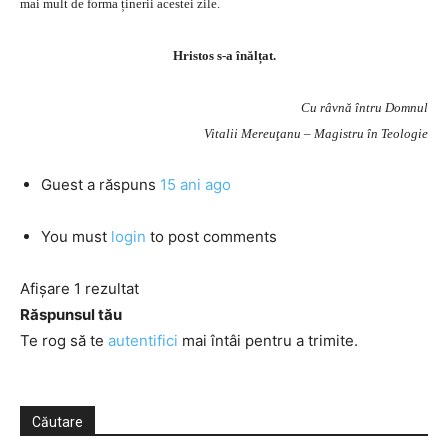
mai mult de forma ținerii acestei zile.
Hristos s-a înălțat.
Cu râvnă întru Domnul
Vitalii Mereuţanu – Magistru în Teologie
Guest
a răspuns
15 ani ago
You must
login
to post comments
Afișare 1 rezultat
Răspunsul tău
Te rog să te
autentifici
mai întâi pentru a trimite.
Căutare