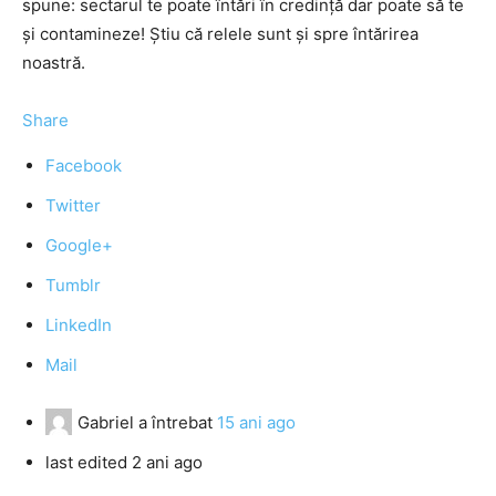
spune: sectarul te poate întări în credinţă dar poate să te
şi contamineze! Ştiu că relele sunt şi spre întărirea
noastră.
Share
Facebook
Twitter
Google+
Tumblr
LinkedIn
Mail
Gabriel
a întrebat
15 ani ago
last edited 2 ani ago