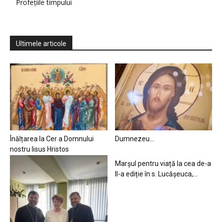
Profețiile timpului
Ultimele articole
Înălțarea la Cer a Domnului
Dumnezeu…
nostru Iisus Hristos
Marșul pentru viață la cea de-a
II-a ediție în s. Lucășeuca,...