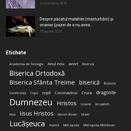
5 octombrie 2010
Despre păcatul malahiei (masturbării) şi
onaniei (pazei de a nu avea...
15 aprilie 2010
Etichete
Anul nou
avort
Academia de Teologie
Biserica
Biserica Ortodoxă
Biserica Sfânta Treime
biserică
Botezul
dragoste
copil
Coronavirus
Cruce
Conferință
Copii
Dumnezeu
Hristos
Icoana
Ierusalim
Iisus Hristos
Iisus
Ilarion Boian
Israel
Lucășeuca
mamă
Mitropolia
Mitropolia Moldovei;