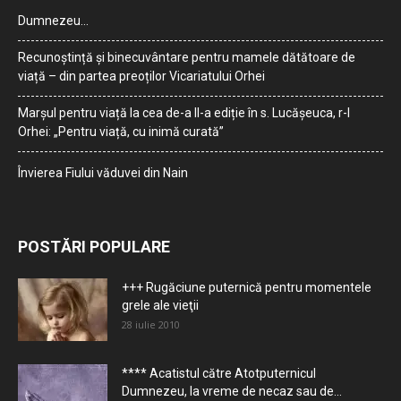
Dumnezeu…
Recunoștință și binecuvântare pentru mamele dătătoare de
viață – din partea preoților Vicariatului Orhei
Marșul pentru viață la cea de-a II-a ediție în s. Lucășeuca, r-l
Orhei: „Pentru viață, cu inimă curată”
Învierea Fiului văduvei din Nain
POSTĂRI POPULARE
+++ Rugăciune puternică pentru momentele
grele ale vieţii
28 iulie 2010
**** Acatistul către Atotputernicul
Dumnezeu, la vreme de necaz sau de...