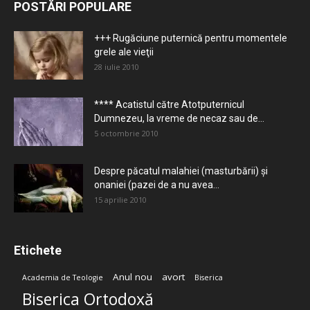
POSTĂRI POPULARE
+++ Rugăciune puternică pentru momentele
grele ale vieţii
28 iulie 2010
**** Acatistul către Atotputernicul
Dumnezeu, la vreme de necaz sau de...
5 octombrie 2010
Despre păcatul malahiei (masturbării) şi
onaniei (pazei de a nu avea...
15 aprilie 2010
Etichete
Anul nou
avort
Academia de Teologie
Biserica
Biserica Ortodoxă