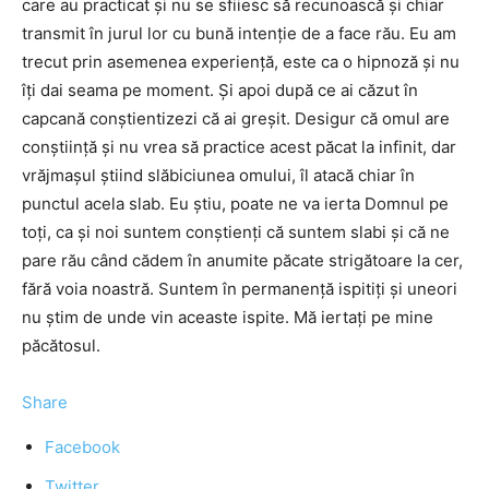
care au practicat și nu se sfiiesc să recunoască și chiar
transmit în jurul lor cu bună intenție de a face rău. Eu am
trecut prin asemenea experiență, este ca o hipnoză și nu
îți dai seama pe moment. Și apoi după ce ai căzut în
capcană conștientizezi că ai greșit. Desigur că omul are
conștiință și nu vrea să practice acest păcat la infinit, dar
vrăjmașul știind slăbiciunea omului, îl atacă chiar în
punctul acela slab. Eu știu, poate ne va ierta Domnul pe
toți, ca și noi suntem conștienți că suntem slabi și că ne
pare rău când cădem în anumite păcate strigătoare la cer,
fără voia noastră. Suntem în permanență ispitiți și uneori
nu știm de unde vin aceaste ispite. Mă iertați pe mine
păcătosul.
Share
Facebook
Twitter