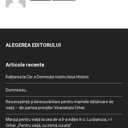
ALEGEREA EDITORULUI
Articole recente
Înălțarea la Cer a Domnului nostru Iisus Hristos
Dumnezeu…
Recunoștință și binecuvântare pentru mamele dătătoare de
viață – din partea preoților Vicariatului Orhei
Marșul pentru viață la cea de-a II-a ediție în s. Lucășeuca, r-l
Orhei: „Pentru viață, cu inimă curată”