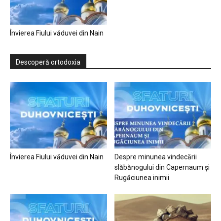
Învierea Fiului văduvei din Nain
Descoperă ortodoxia
Învierea Fiului văduvei din Nain
Despre minunea vindecării
slăbănogului din Capernaum și
Rugăciunea inimii