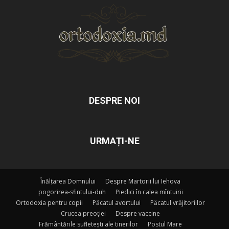
DESPRE NOI
URMAȚI-NE
Înălțarea Domnului
Despre Martorii lui Iehova
pogorirea-sfintului-duh
Piedici în calea mîntuirii
Ortodoxia pentru copii
Păcatul avortului
Păcatul vrăjitoriilor
Crucea preoției
Despre vaccine
Frământările sufletești ale tinerilor
Postul Mare