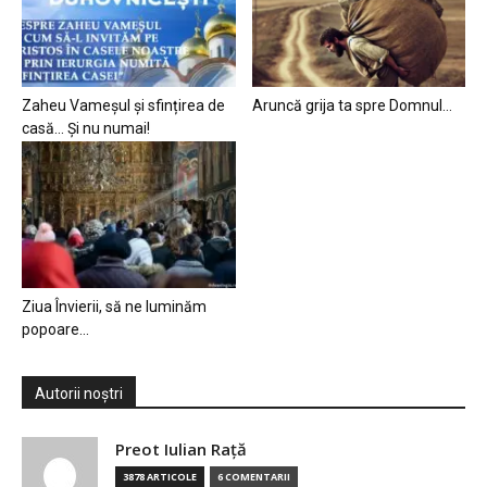
Zaheu Vameșul și sfințirea de
Aruncă grija ta spre Domnul…
casă… Și nu numai!
Ziua Învierii, să ne luminăm
popoare…
Autorii noștri
Preot Iulian Raţă
3878 ARTICOLE
6 COMENTARII