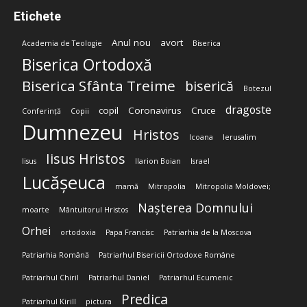
Etichete
Anul nou
avort
Academia de Teologie
Biserica
Biserica Ortodoxă
Biserica Sfânta Treime
biserică
Botezul
dragoste
copil
Coronavirus
Cruce
Conferință
Copii
Dumnezeu
Hristos
Icoana
Ierusalim
Iisus Hristos
Iisus
Ilarion Boian
Israel
Lucășeuca
mamă
Mitropolia
Mitropolia Moldovei;
Nașterea Domnului
moarte
Mântuitorul Hristos
Orhei
ortodoxia
Papa Francisc
Patriarhia de la Moscova
Patriarhia Română
Patriarhul Bisericii Ortodoxe Române
Patriarhul Chiril
Patriarhul Daniel
Patriarhul Ecumenic
Predica
Patriarhul Kirill
pictura