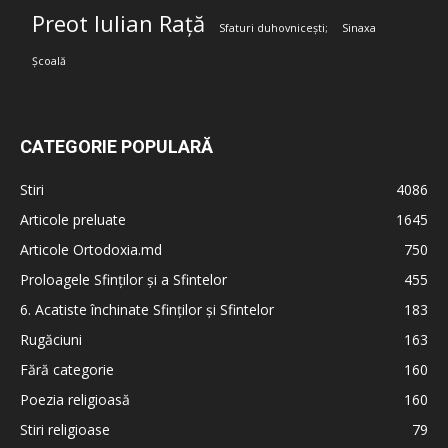
Preot Iulian Rață
Sfaturi duhovnicești;
Sinaxa
Școală
CATEGORIE POPULARĂ
Stiri
4086
Articole preluate
1645
Articole Ortodoxia.md
750
Proloagele Sfinților și a Sfintelor
455
6. Acatiste închinate Sfinților și Sfintelor
183
Rugăciuni
163
Fără categorie
160
Poezia religioasă
160
Stiri religioase
79