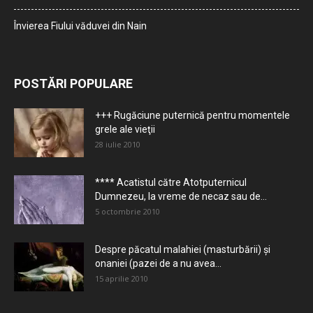
Învierea Fiului văduvei din Nain
POSTĂRI POPULARE
+++ Rugăciune puternică pentru momentele
grele ale vieţii
28 iulie 2010
**** Acatistul către Atotputernicul
Dumnezeu, la vreme de necaz sau de...
5 octombrie 2010
Despre păcatul malahiei (masturbării) şi
onaniei (pazei de a nu avea...
15 aprilie 2010