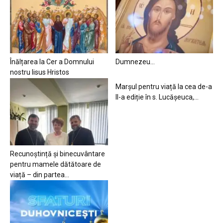
Înălțarea la Cer a Domnului
Dumnezeu…
nostru Iisus Hristos
Marșul pentru viață la cea de-a
II-a ediție în s. Lucășeuca,...
Recunoștință și binecuvântare
pentru mamele dătătoare de
viață – din partea...