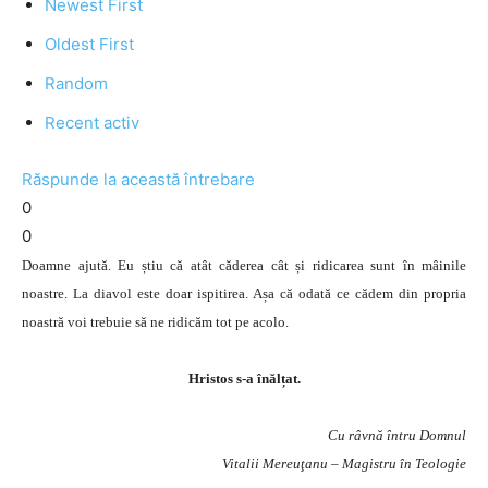
Newest First
Oldest First
Random
Recent activ
Răspunde la această întrebare
0
0
Doamne ajută. Eu știu că atât căderea cât și ridicarea sunt în mâinile
noastre. La diavol este doar ispitirea. Așa că odată ce cădem din propria
noastră voi trebuie să ne ridicăm tot pe acolo.
Hristos s-a înălțat.
Cu râvnă întru Domnul
Vitalii Mereuţanu – Magistru în Teologie