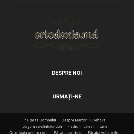
DESPRE NOI
URMAȚI-NE
Înălțarea Domnului
Despre Martorii lui Iehova
pogorirea-sfintului-duh
Piedici în calea mîntuirii
Ortodoxia pentru copii
Păcatul avortului
Păcatul vrăjitoriilor