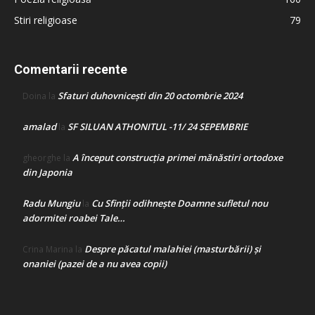
Stiri religioase
79
Comentarii recente
Sfaturi duhovnicești din 20 octombrie 2024
Doina
la
amalad
SF SILUAN ATHONITUL -11/ 24 SEPEMBRIE
la
A început construcţia primei mănăstiri ortodoxe
gheorghe
la
din Japonia
Radu Mungiu
Cu Sfinții odihnește Doamne sufletul nou
la
adormitei roabei Tale…
Despre păcatul malahiei (masturbării) şi
Crina Marina
la
onaniei (pazei de a nu avea copii)