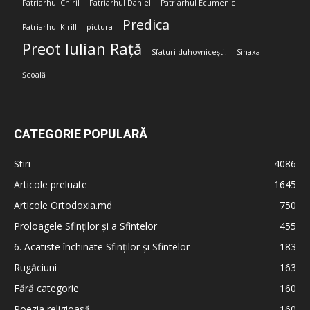
Patriarhul Chiril
Patriarhul Daniel
Patriarhul Ecumenic
Predica
Patriarhul Kirill
pictura
Preot Iulian Rață
Sfaturi duhovnicești;
Sinaxa
Școală
CATEGORIE POPULARĂ
Stiri
4086
Articole preluate
1645
Articole Ortodoxia.md
750
Proloagele Sfinților și a Sfintelor
455
6. Acatiste închinate Sfinților și Sfintelor
183
Rugăciuni
163
Fără categorie
160
Poezia religioasă
160