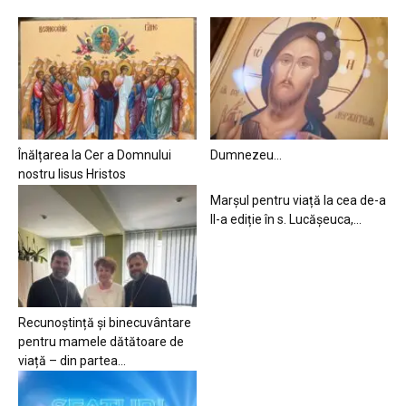
Înălțarea la Cer a Domnului
Dumnezeu…
nostru Iisus Hristos
Marșul pentru viață la cea de-a
II-a ediție în s. Lucășeuca,...
Recunoștință și binecuvântare
pentru mamele dătătoare de
viață – din partea...