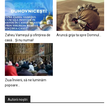
Zaheu Vameșul și sfințirea de
Aruncă grija ta spre Domnul…
casă… Și nu numai!
Ziua Învierii, să ne luminăm
popoare…
Autorii noștri