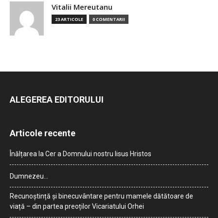
Vitalii Mereutanu
23 ARTICOLE
0 COMENTARII
ALEGEREA EDITORULUI
Articole recente
Înălțarea la Cer a Domnului nostru Iisus Hristos
Dumnezeu…
Recunoștință și binecuvântare pentru mamele dătătoare de
viață – din partea preoților Vicariatului Orhei