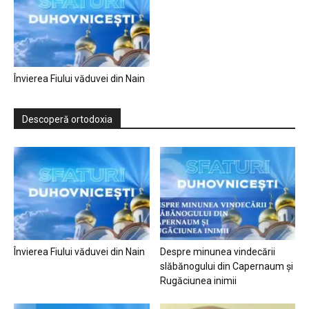
Învierea Fiului văduvei din Nain
Descoperă ortodoxia
Învierea Fiului văduvei din Nain
Despre minunea vindecării
slăbănogului din Capernaum și
Rugăciunea inimii