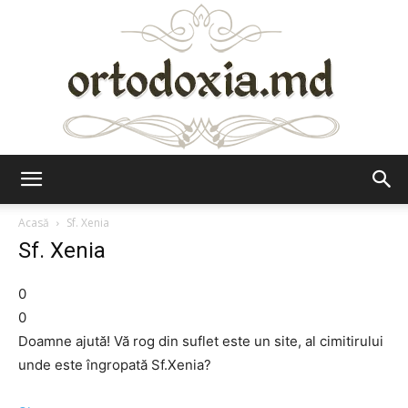
Ortodoxia.md
Acasă
Sf. Xenia
Sf. Xenia
0
0
Doamne ajută! Vă rog din suflet este un site, al cimitirului
unde este îngropată Sf.Xenia?