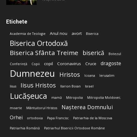
Etichete
Anul nou
avort
Academia de Teologie
Biserica
Biserica Ortodoxă
Biserica Sfânta Treime
biserică
Botezul
dragoste
copil
Coronavirus
Cruce
Conferință
Copii
Dumnezeu
Hristos
Icoana
Ierusalim
Iisus Hristos
Iisus
Ilarion Boian
Israel
Lucășeuca
mamă
Mitropolia
Mitropolia Moldovei;
Nașterea Domnului
moarte
Mântuitorul Hristos
Orhei
ortodoxia
Papa Francisc
Patriarhia de la Moscova
Patriarhia Română
Patriarhul Bisericii Ortodoxe Române