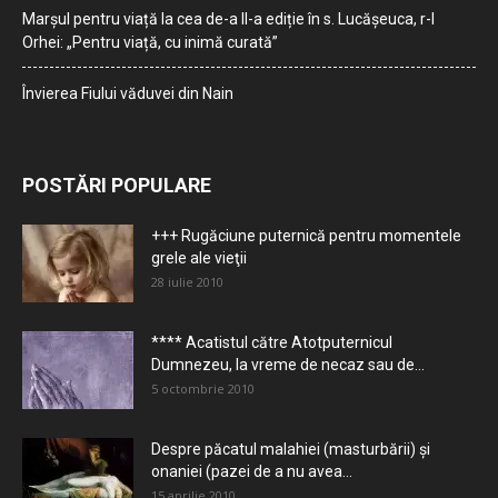
Marșul pentru viață la cea de-a II-a ediție în s. Lucășeuca, r-l
Orhei: „Pentru viață, cu inimă curată”
Învierea Fiului văduvei din Nain
POSTĂRI POPULARE
+++ Rugăciune puternică pentru momentele
grele ale vieţii
28 iulie 2010
**** Acatistul către Atotputernicul
Dumnezeu, la vreme de necaz sau de...
5 octombrie 2010
Despre păcatul malahiei (masturbării) şi
onaniei (pazei de a nu avea...
15 aprilie 2010