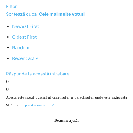
Filter
Sortează după:
Cele mai multe voturi
Newest First
Oldest First
Random
Recent activ
Răspunde la această întrebare
0
0
Acesta este siteul odicial al cimitirului şi paraclisului unde este îngropată
Sf.Xenia
http://stxenia.spb.ru/
.
Doamne ajută.