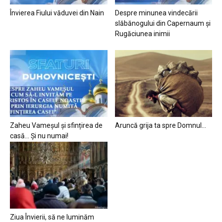
Învierea Fiului văduvei din Nain
Despre minunea vindecării
slăbănogului din Capernaum și
Rugăciunea inimii
Zaheu Vameșul și sfințirea de
Aruncă grija ta spre Domnul…
casă… Și nu numai!
Ziua Învierii, să ne luminăm