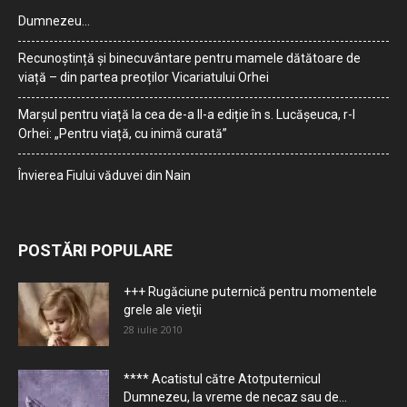
Dumnezeu…
Recunoștință și binecuvântare pentru mamele dătătoare de
viață – din partea preoților Vicariatului Orhei
Marșul pentru viață la cea de-a II-a ediție în s. Lucășeuca, r-l
Orhei: „Pentru viață, cu inimă curată”
Învierea Fiului văduvei din Nain
POSTĂRI POPULARE
+++ Rugăciune puternică pentru momentele
grele ale vieţii
28 iulie 2010
**** Acatistul către Atotputernicul
Dumnezeu, la vreme de necaz sau de...