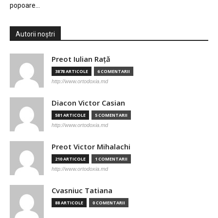
popoare…
Autorii noștri
Preot Iulian Raţă
3878 ARTICOLE
6 COMENTARII
http://www.ortodoxia.md
Diacon Victor Casian
581 ARTICOLE
5 COMENTARII
http://www.ortodoxia.md
Preot Victor Mihalachi
210 ARTICOLE
1 COMENTARII
http://www.ortodoxia.md
Cvasniuc Tatiana
88 ARTICOLE
0 COMENTARII