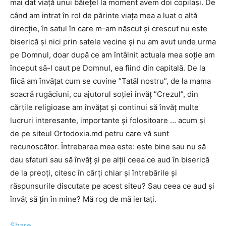
mai dat viaţă unui băieţel la moment avem doi copilaşi. De
când am intrat în rol de părinte viaţa mea a luat o altă
direcţie, în satul în care m-am născut şi crescut nu este
biserică şi nici prin satele vecine şi nu am avut unde urma
pe Domnul, doar după ce am întâlnit actuala mea soţie am
început să-l caut pe Domnul, ea fiind din capitală. De la
fiică am învăţat cum se cuvine ”Tatăl nostru”, de la mama
soacră rugăciuni, cu ajutorul soţiei învăţ ”Crezul”, din
cărţile religioase am învăţat şi continui să învăţ multe
lucruri interesante, importante şi folositoare … acum şi
de pe siteul Ortodoxia.md petru care vă sunt
recunoscător. Întrebarea mea este: este bine sau nu să
dau sfaturi sau să învăţ şi pe alţii ceea ce aud în biserică
de la preoţi, citesc în cărţi chiar şi întrebările şi
răspunsurile discutate pe acest siteu? Sau ceea ce aud şi
învăţ să ţin în mine? Mă rog de mă iertaţi.
Share