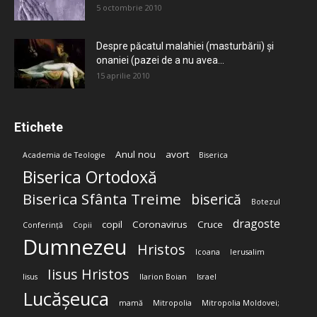
5 octombrie 2010
Despre păcatul malahiei (masturbării) şi
onaniei (pazei de a nu avea...
15 aprilie 2010
Etichete
Anul nou
avort
Academia de Teologie
Biserica
Biserica Ortodoxă
Biserica Sfânta Treime
biserică
Botezul
dragoste
copil
Coronavirus
Cruce
Conferință
Copii
Dumnezeu
Hristos
Icoana
Ierusalim
Iisus Hristos
Iisus
Ilarion Boian
Israel
Lucășeuca
mamă
Mitropolia
Mitropolia Moldovei;