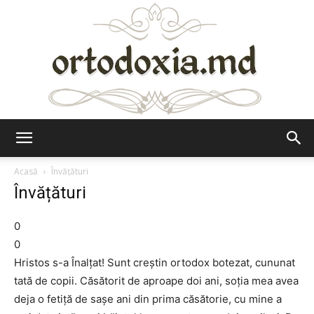
Ortodoxia.md
Acasă
Învățături
Învățături
0
0
Hristos s-a Înalţat! Sunt creştin ortodox botezat, cununat
tată de copii. Căsătorit de aproape doi ani, soţia mea avea
deja o fetiţă de saşe ani din prima căsătorie, cu mine a