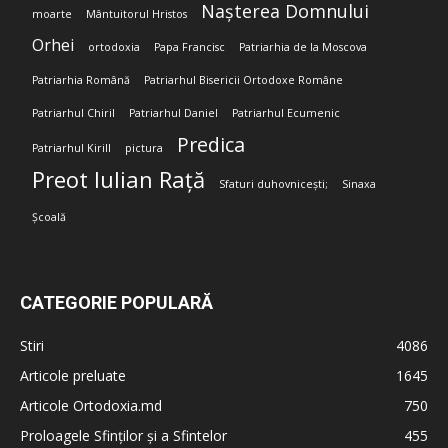
Nașterea Domnului
moarte
Mântuitorul Hristos
Orhei
ortodoxia
Papa Francisc
Patriarhia de la Moscova
Patriarhia Română
Patriarhul Bisericii Ortodoxe Române
Patriarhul Chiril
Patriarhul Daniel
Patriarhul Ecumenic
Predica
Patriarhul Kirill
pictura
Preot Iulian Rață
Sfaturi duhovnicești;
Sinaxa
Școală
CATEGORIE POPULARĂ
Stiri
4086
Articole preluate
1645
Articole Ortodoxia.md
750
Proloagele Sfinților și a Sfintelor
455