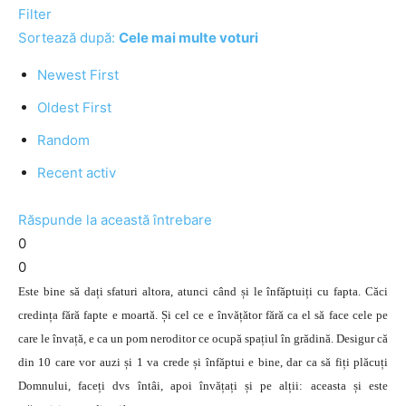
Filter
Sortează după:
Cele mai multe voturi
Newest First
Oldest First
Random
Recent activ
Răspunde la această întrebare
0
0
Este bine să dați sfaturi altora, atunci când și le înfăptuiți cu fapta. Căci
credința fără fapte e moartă. Și cel ce e învățător fără ca el să face cele pe
care le învață, e ca un pom neroditor ce ocupă spațiul în grădină. Desigur că
din 10 care vor auzi și 1 va crede și înfăptui e bine, dar ca să fiți plăcuți
Domnului, faceți dvs întâi, apoi învățați și pe alții: aceasta și este