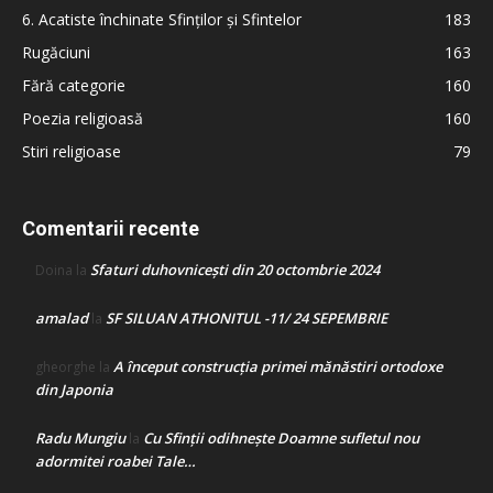
6. Acatiste închinate Sfinților și Sfintelor
183
Rugăciuni
163
Fără categorie
160
Poezia religioasă
160
Stiri religioase
79
Comentarii recente
Sfaturi duhovnicești din 20 octombrie 2024
Doina
la
amalad
SF SILUAN ATHONITUL -11/ 24 SEPEMBRIE
la
A început construcţia primei mănăstiri ortodoxe
gheorghe
la
din Japonia
Radu Mungiu
Cu Sfinții odihnește Doamne sufletul nou
la
adormitei roabei Tale…