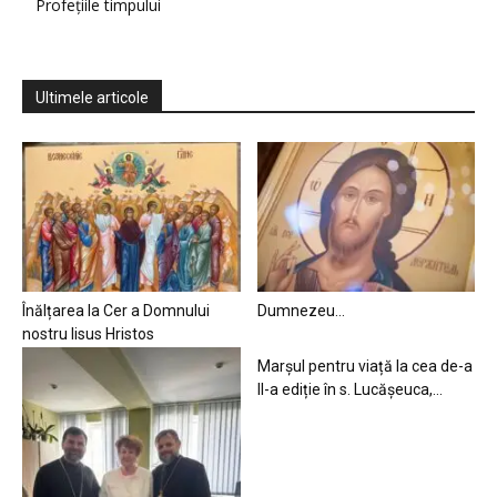
Profețiile timpului
Ultimele articole
Înălțarea la Cer a Domnului
Dumnezeu…
nostru Iisus Hristos
Marșul pentru viață la cea de-a
II-a ediție în s. Lucășeuca,...