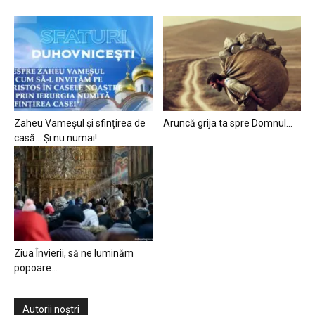
Zaheu Vameșul și sfințirea de
Aruncă grija ta spre Domnul…
casă… Și nu numai!
Ziua Învierii, să ne luminăm
popoare…
Autorii noștri