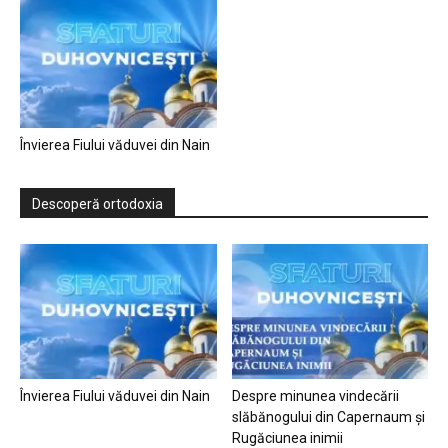
Învierea Fiului văduvei din Nain
Descoperă ortodoxia
Învierea Fiului văduvei din Nain
Despre minunea vindecării
slăbănogului din Capernaum și
Rugăciunea inimii