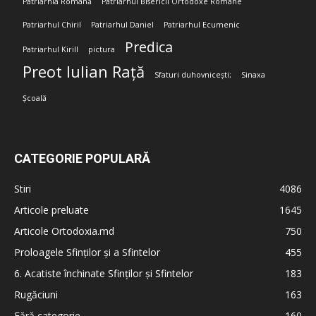
Patriarhia Română
Patriarhul Bisericii Ortodoxe Române
Patriarhul Chiril
Patriarhul Daniel
Patriarhul Ecumenic
Predica
Patriarhul Kirill
pictura
Preot Iulian Rață
Sfaturi duhovnicești;
Sinaxa
Școală
CATEGORIE POPULARĂ
Stiri
4086
Articole preluate
1645
Articole Ortodoxia.md
750
Proloagele Sfinților și a Sfintelor
455
6. Acatiste închinate Sfinților și Sfintelor
183
Rugăciuni
163
Fără categorie
160