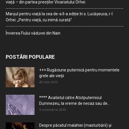
viață – din partea preoților Vicariatului Orhei
Marșul pentru viață la cea de-a II-a ediție în s. Lucășeuca, r-l
Orhei: „Pentru viață, cu inimă curată”
Învierea Fiului văduvei din Nain
POSTĂRI POPULARE
+++ Rugăciune puternică pentru momentele
grele ale vieţii
28 iulie 2010
**** Acatistul către Atotputernicul
Dumnezeu, la vreme de necaz sau de...
5 octombrie 2010
Despre păcatul malahiei (masturbării) şi