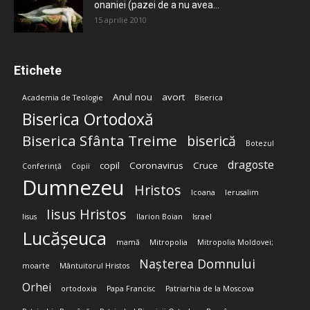
onaniei (pazei de a nu avea...
15 aprilie 2010
Etichete
Anul nou
avort
Academia de Teologie
Biserica
Biserica Ortodoxă
Biserica Sfânta Treime
biserică
Botezul
dragoste
copil
Coronavirus
Cruce
Conferință
Copii
Dumnezeu
Hristos
Icoana
Ierusalim
Iisus Hristos
Iisus
Ilarion Boian
Israel
Lucășeuca
mamă
Mitropolia
Mitropolia Moldovei;
Nașterea Domnului
moarte
Mântuitorul Hristos
Orhei
ortodoxia
Papa Francisc
Patriarhia de la Moscova