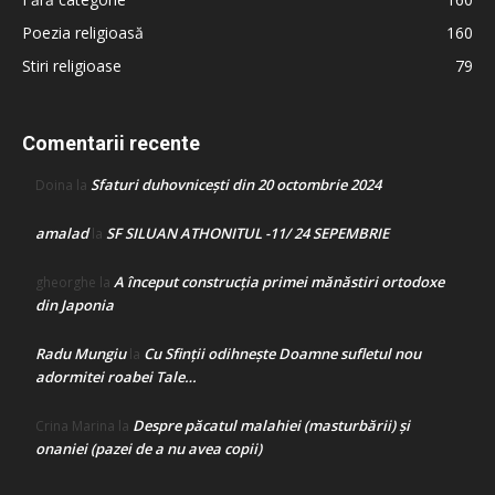
Poezia religioasă
160
Stiri religioase
79
Comentarii recente
Sfaturi duhovnicești din 20 octombrie 2024
Doina
la
amalad
SF SILUAN ATHONITUL -11/ 24 SEPEMBRIE
la
A început construcţia primei mănăstiri ortodoxe
gheorghe
la
din Japonia
Radu Mungiu
Cu Sfinții odihnește Doamne sufletul nou
la
adormitei roabei Tale…
Despre păcatul malahiei (masturbării) şi
Crina Marina
la
onaniei (pazei de a nu avea copii)