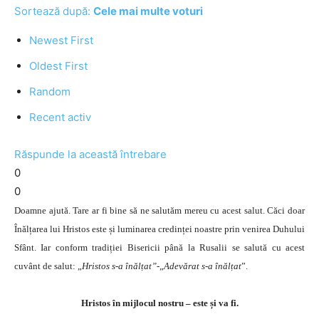
Sortează după:
Cele mai multe voturi
Newest First
Oldest First
Random
Recent activ
Răspunde la această întrebare
0
0
Doamne ajută. Tare ar fi bine să ne salutăm mereu cu acest salut. Căci doar
Înălțarea lui Hristos este și luminarea credinței noastre prin venirea Duhului
Sfânt. Iar conform tradiției Bisericii până la Rusalii se salută cu acest
cuvânt de salut: „
Hristos s-a înălțat”
-„
Adevărat s-a înălțat
”.
Hristos în mijlocul nostru – este și va fi.