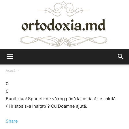
Ortodoxia.md
Acasă
0
0
Bună ziua! Spuneţi-ne vă rog până la ce dată se salută
\”Hristos s-a Înalţat\”? Cu Doamne ajută.
Share