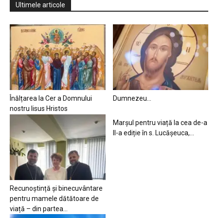
Ultimele articole
Înălțarea la Cer a Domnului
Dumnezeu…
nostru Iisus Hristos
Marșul pentru viață la cea de-a
II-a ediție în s. Lucășeuca,...
Recunoștință și binecuvântare
pentru mamele dătătoare de
viață – din partea...