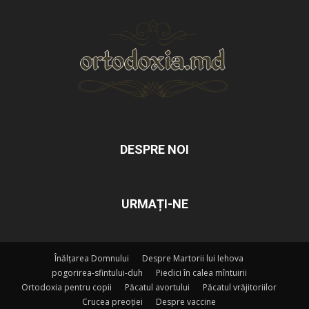
DESPRE NOI
URMAȚI-NE
Înălțarea Domnului
Despre Martorii lui Iehova
pogorirea-sfintului-duh
Piedici în calea mîntuirii
Ortodoxia pentru copii
Păcatul avortului
Păcatul vrăjitoriilor
Crucea preoției
Despre vaccine