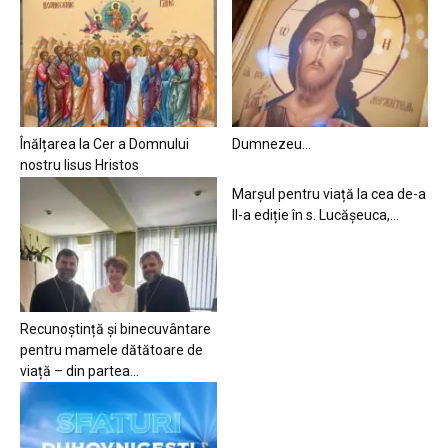
Înălțarea la Cer a Domnului
Dumnezeu…
nostru Iisus Hristos
Marșul pentru viață la cea de-a
II-a ediție în s. Lucășeuca,...
Recunoștință și binecuvântare
pentru mamele dătătoare de
viață – din partea...