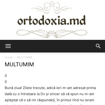
Ortodoxia.md
Acasă
MULTUMIM
MULTUMIM
0
0
Bună ziua! Zilele trecute, adică ieri m-am adresat prima
dată cu o întrebare la Dv și sincer să vă spun nu m-am
așteptat că o să-mi răspundeți, în primul rînd nu ieram