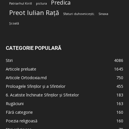
Predica
Patriarhul Kirill
pictura
Preot Iulian Rață
Sfaturi duhovnicești;
Sinaxa
Școală
CATEGORIE POPULARĂ
Stiri
4086
Articole preluate
1645
Articole Ortodoxia.md
750
Proloagele Sfinților și a Sfintelor
455
6. Acatiste închinate Sfinților și Sfintelor
183
Rugăciuni
163
Fără categorie
160
Poezia religioasă
160