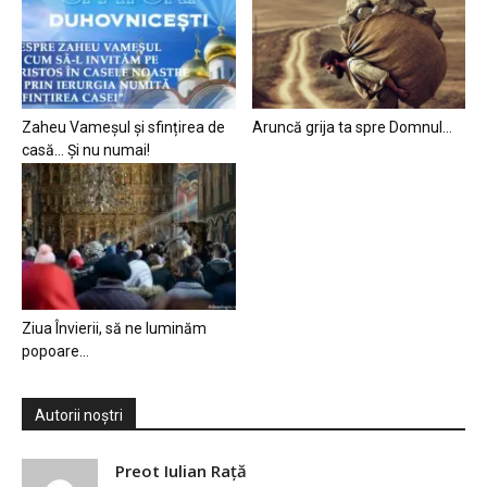
Zaheu Vameșul și sfințirea de
Aruncă grija ta spre Domnul…
casă… Și nu numai!
Ziua Învierii, să ne luminăm
popoare…
Autorii noștri
Preot Iulian Raţă