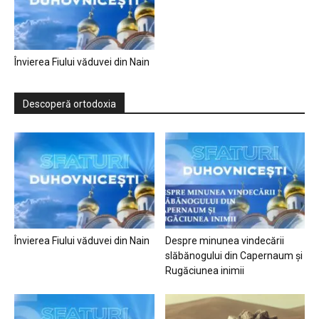
Învierea Fiului văduvei din Nain
Descoperă ortodoxia
Învierea Fiului văduvei din Nain
Despre minunea vindecării
slăbănogului din Capernaum și
Rugăciunea inimii