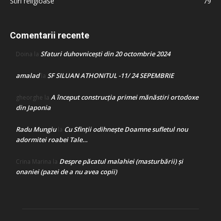
Stiri religioase
79
Comentarii recente
Sfaturi duhovnicești din 20 octombrie 2024
Doina
la
amalad
SF SILUAN ATHONITUL -11/ 24 SEPEMBRIE
la
A început construcţia primei mănăstiri ortodoxe
gheorghe
la
din Japonia
Radu Mungiu
Cu Sfinții odihnește Doamne sufletul nou
la
adormitei roabei Tale…
Despre păcatul malahiei (masturbării) şi
Crina Marina
la
onaniei (pazei de a nu avea copii)