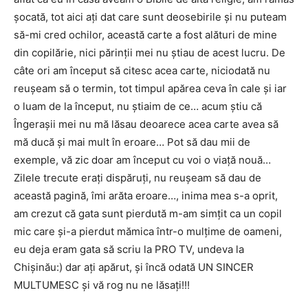
șocată, tot aici ați dat care sunt deosebirile și nu puteam
să-mi cred ochilor, această carte a fost alături de mine
din copilărie, nici părinții mei nu știau de acest lucru. De
câte ori am început să citesc acea carte, niciodată nu
reușeam să o termin, tot timpul apărea ceva în cale și iar
o luam de la început, nu știaim de ce… acum știu că
Îngerașii mei nu mă lăsau deoarece acea carte avea să
mă ducă și mai mult în eroare… Pot să dau mii de
exemple, vă zic doar am început cu voi o viață nouă…
Zilele trecute erați dispăruți, nu reușeam să dau de
această pagină, îmi arăta eroare…, inima mea s-a oprit,
am crezut că gata sunt pierdută m-am simțit ca un copil
mic care și-a pierdut mămica într-o mulțime de oameni,
eu deja eram gata să scriu la PRO TV, undeva la
Chișinău:) dar ați apărut, și încă odată UN SINCER
MULTUMESC și vă rog nu ne lăsați!!!