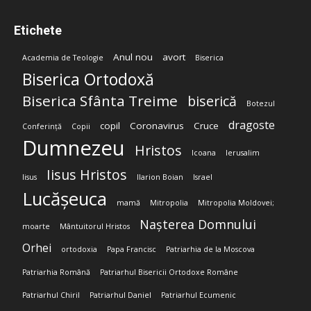
Etichete
Anul nou
avort
Academia de Teologie
Biserica
Biserica Ortodoxă
Biserica Sfânta Treime
biserică
Botezul
dragoste
copil
Coronavirus
Cruce
Conferință
Copii
Dumnezeu
Hristos
Icoana
Ierusalim
Iisus Hristos
Iisus
Ilarion Boian
Israel
Lucășeuca
mamă
Mitropolia
Mitropolia Moldovei;
Nașterea Domnului
moarte
Mântuitorul Hristos
Orhei
ortodoxia
Papa Francisc
Patriarhia de la Moscova
Patriarhia Română
Patriarhul Bisericii Ortodoxe Române
Patriarhul Chiril
Patriarhul Daniel
Patriarhul Ecumenic