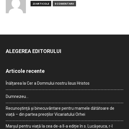
23 ARTICOLE
0 COMENTARII
ALEGEREA EDITORULUI
Articole recente
Înălțarea la Cer a Domnului nostru Iisus Hristos
Dumnezeu…
Recunoștință și binecuvântare pentru mamele dătătoare de
viață – din partea preoților Vicariatului Orhei
Marșul pentru viață la cea de-a II-a ediție în s. Lucășeuca, r-l