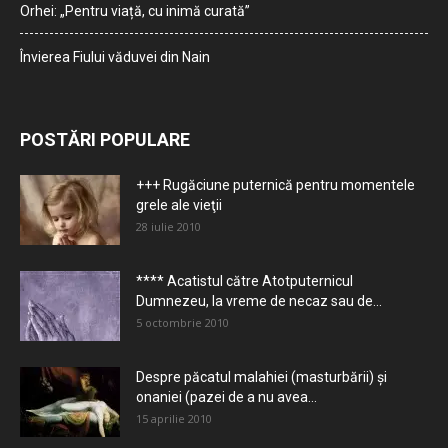
Orhei: „Pentru viață, cu inimă curată”
Învierea Fiului văduvei din Nain
POSTĂRI POPULARE
+++ Rugăciune puternică pentru momentele
grele ale vieţii
28 iulie 2010
**** Acatistul către Atotputernicul
Dumnezeu, la vreme de necaz sau de...
5 octombrie 2010
Despre păcatul malahiei (masturbării) şi
onaniei (pazei de a nu avea...
15 aprilie 2010