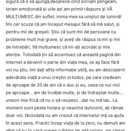
sigură că o să ajungă,deoarece cînd scriiam plîngeam,
ieram emoționată și uite azi am primit răspuns și VĂ
MULȚUMESC din suflet, inima mea sa umplut de lumină!
Îmi cer scuze că am început mesajul fără să mă salut, și
pentru mii de greșeli. Știu că sunt mii de persoane cu
probleme mult mai grave, și aveți de răspus la mii și mii
de întrebări, Vă mulțumesc că mi-ați acordat și mie
atenție. Totodată țin să accentuez că această pagină din
internet a devenit o parte din viața mea, ce aș face fără
voi nu știu, îmi dați atîta informație utilă, eu am descoperit
adevărata viață a unui creștin ortodox, pe care credeam
de aproape de 20 de ani că o duc și eu, ceea ce nui nici
pe aproape… am de învățat multe, și de îndreptat multe…
uneori mie frică că nu o să reușesc…dar nu mă las.. La
moment sunt peste hotare și neavînd duhovnit, ați rămas
doar voi. Niciodată nu am crezut că internetul mă va ajuta
în acest sens. Practic încep viața de la zero, nu demult am
aflat că eu în casă aveam o Biblie de altă religie, am rămas