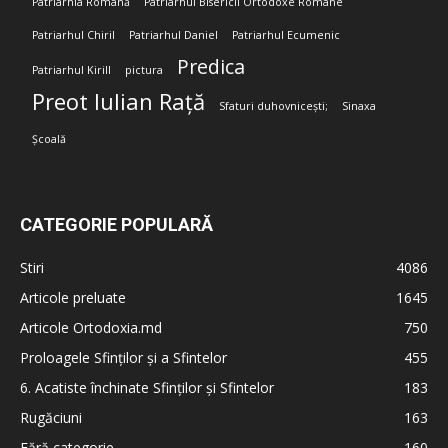
Patriarhia Română
Patriarhul Bisericii Ortodoxe Române
Patriarhul Chiril
Patriarhul Daniel
Patriarhul Ecumenic
Predica
Patriarhul Kirill
pictura
Preot Iulian Rață
Sfaturi duhovnicești;
Sinaxa
Școală
CATEGORIE POPULARĂ
Stiri
4086
Articole preluate
1645
Articole Ortodoxia.md
750
Proloagele Sfinților și a Sfintelor
455
6. Acatiste închinate Sfinților și Sfintelor
183
Rugăciuni
163
Fără categorie
160