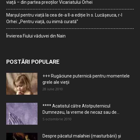
viață – din partea preoților Vicariatului Orhei
Marșul pentru viață la cea de-a II-a ediție în s. Lucășeuca, r-l
Orhei: „Pentru viață, cu inimă curată”
Învierea Fiului văduvei din Nain
POSTĂRI POPULARE
+++ Rugăciune puternică pentru momentele
grele ale vieţii
28 iulie 2010
**** Acatistul către Atotputernicul
Dumnezeu, la vreme de necaz sau de...
5 octombrie 2010
Despre păcatul malahiei (masturbării) şi