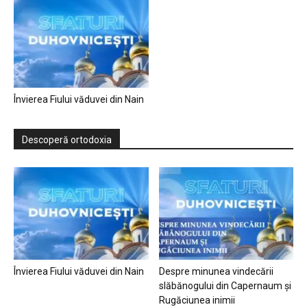
Învierea Fiului văduvei din Nain
Descoperă ortodoxia
Învierea Fiului văduvei din Nain
Despre minunea vindecării
slăbănogului din Capernaum și
Rugăciunea inimii