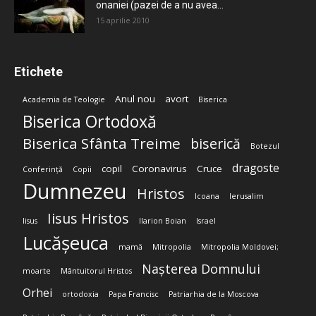
onaniei (pazei de a nu avea...
15 aprilie 2010
Etichete
Anul nou
avort
Academia de Teologie
Biserica
Biserica Ortodoxă
Biserica Sfânta Treime
biserică
Botezul
dragoste
copil
Coronavirus
Cruce
Conferință
Copii
Dumnezeu
Hristos
Icoana
Ierusalim
Iisus Hristos
Iisus
Ilarion Boian
Israel
Lucășeuca
mamă
Mitropolia
Mitropolia Moldovei;
Nașterea Domnului
moarte
Mântuitorul Hristos
Orhei
ortodoxia
Papa Francisc
Patriarhia de la Moscova