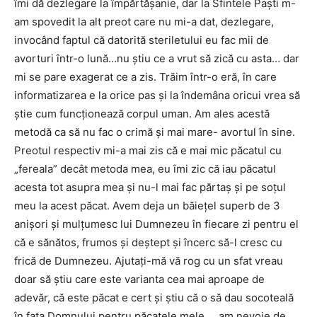
îmi dă dezlegare la împărtăşanie, dar la Sfintele Paşti m-
am spovedit la alt preot care nu mi-a dat, dezlegare,
invocând faptul că datorită steriletului eu fac mii de
avorturi într-o lună…nu ştiu ce a vrut să zică cu asta… dar
mi se pare exagerat ce a zis. Trăim într-o eră, în care
informatizarea e la orice pas şi la îndemâna oricui vrea să
ştie cum funcţionează corpul uman. Am ales acestă
metodă ca să nu fac o crimă şi mai mare- avortul în sine.
Preotul respectiv mi-a mai zis că e mai mic păcatul cu
„fereala” decât metoda mea, eu îmi zic că iau păcatul
acesta tot asupra mea şi nu-l mai fac părtaş şi pe soţul
meu la acest păcat. Avem deja un băieţel superb de 3
anişori şi mulţumesc lui Dumnezeu în fiecare zi pentru el
că e sănătos, frumos şi deştept şi încerc să-l cresc cu
frică de Dumnezeu. Ajutaţi-mă vă rog cu un sfat vreau
doar să ştiu care este varianta cea mai aproape de
adevăr, că este păcat e cert şi ştiu că o să dau socoteală
în faţa Domnului pentru păcatele mele…, am nevoie de