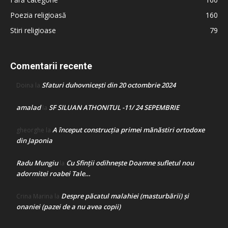
Poezia religioasă
160
Stiri religioase
79
Comentarii recente
Sfaturi duhovnicești din 20 octombrie 2024
Doina
la
amalad
SF SILUAN ATHONITUL -11/ 24 SEPEMBRIE
la
A început construcţia primei mănăstiri ortodoxe
gheorghe
la
din Japonia
Radu Mungiu
Cu Sfinții odihnește Doamne sufletul nou
la
adormitei roabei Tale…
Despre păcatul malahiei (masturbării) şi
Crina Marina
la
onaniei (pazei de a nu avea copii)