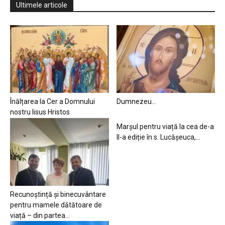
Ultimele articole
Înălțarea la Cer a Domnului
Dumnezeu…
nostru Iisus Hristos
Marșul pentru viață la cea de-a
II-a ediție în s. Lucășeuca,...
Recunoștință și binecuvântare
pentru mamele dătătoare de
viață – din partea...