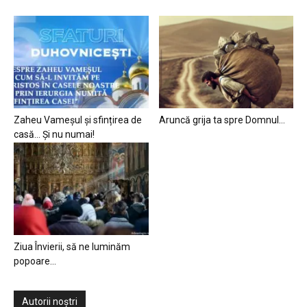
Zaheu Vameșul și sfințirea de
Aruncă grija ta spre Domnul…
casă… Și nu numai!
Ziua Învierii, să ne luminăm
popoare…
Autorii noștri