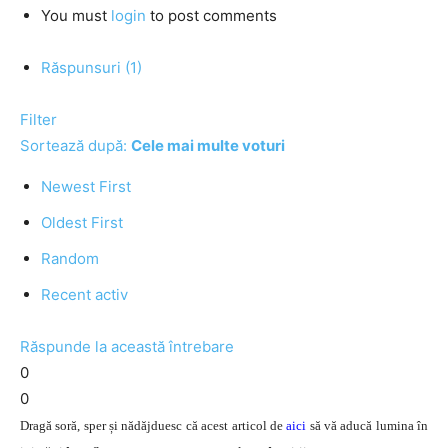
You must
login
to post comments
Răspunsuri (1)
Filter
Sortează după:
Cele mai multe voturi
Newest First
Oldest First
Random
Recent activ
Răspunde la această întrebare
0
0
Dragă soră, sper și nădăjduesc că acest articol de
aici
să vă aducă lumina în