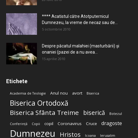
**** Acatistul către Atotputernicul
Dumnezeu, la vreme de necaz sau de...
5 octombrie 2010
Despre păcatul malahiei (masturbării) şi
onaniei (pazei de a nu avea...
15 aprilie 2010
Etichete
Anul nou
avort
Academia de Teologie
Biserica
Biserica Ortodoxă
Biserica Sfânta Treime
biserică
Botezul
dragoste
copil
Coronavirus
Cruce
Conferință
Copii
Dumnezeu
Hristos
Icoana
Ierusalim