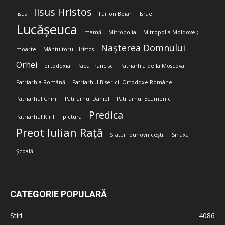
Iisus Hristos
Iisus
Ilarion Boian
Israel
Lucășeuca
mamă
Mitropolia
Mitropolia Moldovei;
Nașterea Domnului
moarte
Mântuitorul Hristos
Orhei
ortodoxia
Papa Francisc
Patriarhia de la Moscova
Patriarhia Română
Patriarhul Bisericii Ortodoxe Române
Patriarhul Chiril
Patriarhul Daniel
Patriarhul Ecumenic
Predica
Patriarhul Kirill
pictura
Preot Iulian Rață
Sfaturi duhovnicești;
Sinaxa
Școală
CATEGORIE POPULARĂ
Stiri
4086