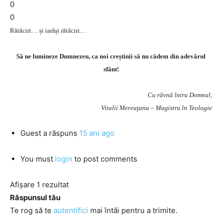
0
0
Rătăciri… și iarăși rătăciri…
Să ne lumineze Dumnezeu, ca noi creștinii să nu cădem din adevărul
sfânt!
Cu râvnă întru Domnul,
Vitalii Mereuţanu – Magistru în Teologie
Guest
a răspuns
15 ani ago
You must
login
to post comments
Afișare 1 rezultat
Răspunsul tău
Te rog să te
autentifici
mai întâi pentru a trimite.