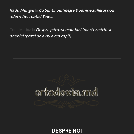
Radu Mungiu
Cu Sfinții odihnește Doamne sufletul nou
la
adormitei roabei Tale…
Despre păcatul malahiei (masturbării) şi
Crina Marina
la
onaniei (pazei de a nu avea copii)
DESPRE NOI