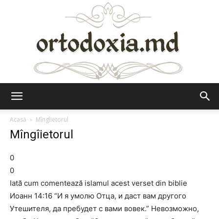
Ortodoxia.md
Acasă
Mîngîietorul
Mîngîietorul
0
0
Iată cum comentează islamul acest verset din biblie
Иоанн 14:16 “И я умолю Отца, и даст вам другого
Утешителя, да пребудет с вами вовек.” Невозможно,