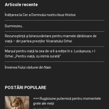
Articole recente
Înălțarea la Cer a Domnului nostru Iisus Hristos
Dumnezeu…
Recunoștință și binecuvântare pentru mamele dătătoare de
viață – din partea preoților Vicariatului Orhei
Marșul pentru viață la cea de-a II-a ediție în s. Lucășeuca, r-l
Orhei: „Pentru viață, cu inimă curată”
Învierea Fiului văduvei din Nain
POSTĂRI POPULARE
+++ Rugăciune puternică pentru momentele
grele ale vieţii
28 iulie 2010