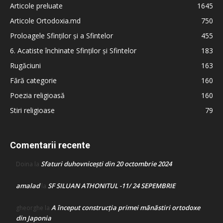
Articole preluate
1645
Articole Ortodoxia.md
750
Proloagele Sfinților și a Sfintelor
455
6. Acatiste închinate Sfinților și Sfintelor
183
Rugăciuni
163
Fără categorie
160
Poezia religioasă
160
Stiri religioase
79
Comentarii recente
Sfaturi duhovnicești din 20 octombrie 2024
Doina
la
amalad
SF SILUAN ATHONITUL -11/ 24 SEPEMBRIE
la
A început construcţia primei mănăstiri ortodoxe
gheorghe
la
din Japonia