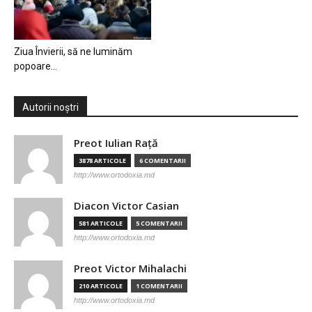
Ziua Învierii, să ne luminăm
popoare…
Autorii noștri
Preot Iulian Raţă
3878 ARTICOLE
6 COMENTARII
http://www.ortodoxia.md
Diacon Victor Casian
581 ARTICOLE
5 COMENTARII
http://www.ortodoxia.md
Preot Victor Mihalachi
210 ARTICOLE
1 COMENTARII
http://www.ortodoxia.md