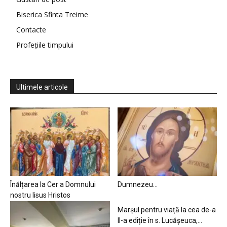
Biserica Sfinta Treime
Contacte
Profețiile timpului
Ultimele articole
Înălțarea la Cer a Domnului
Dumnezeu…
nostru Iisus Hristos
Marșul pentru viață la cea de-a
II-a ediție în s. Lucășeuca,...