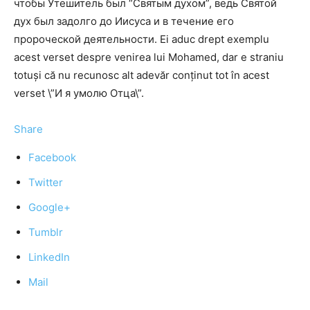
чтобы Утешитель был “Святым духом”, ведь Святой
дух был задолго до Иисуса и в течение его
пророческой деятельности. Ei aduc drept exemplu
acest verset despre venirea lui Mohamed, dar e straniu
totuşi că nu recunosc alt adevăr conţinut tot în acest
verset \”И я умолю Отца\”.
Share
Facebook
Twitter
Google+
Tumblr
LinkedIn
Mail