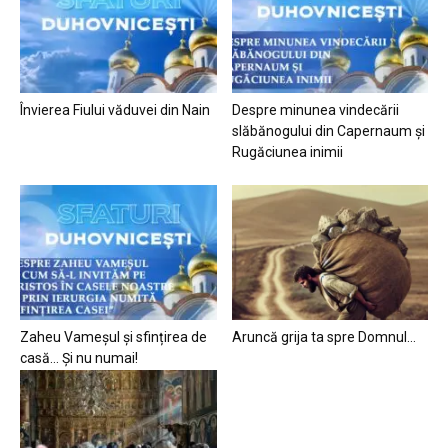
Învierea Fiului văduvei din Nain
Despre minunea vindecării
slăbănogului din Capernaum și
Rugăciunea inimii
Zaheu Vameșul și sfințirea de
Aruncă grija ta spre Domnul…
casă… Și nu numai!