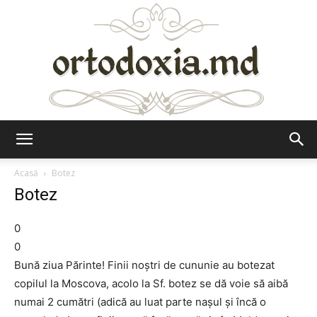
Ortodoxia.md
Acasă
Botez
Botez
0
0
Bună ziua Părinte! Finii noştri de cununie au botezat
copilul la Moscova, acolo la Sf. botez se dă voie să aibă
numai 2 cumătri (adică au luat parte naşul şi încă o