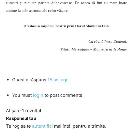
cumătri și nici un părinte duhovnicesc. De aceea să fim cu mare luare
aminte la cele ascunse ale celor văzute.
Hristos în mijlocul nostru prin Darul Sfântului Duh.
Cu râvnă întru Domnul,
Vitalii Mereuţanu – Magistru în Teologie
Guest
a răspuns
15 ani ago
You must
login
to post comments
Afișare 1 rezultat
Răspunsul tău
Te rog să te
autentifici
mai întâi pentru a trimite.