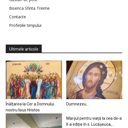
Biserica Sfinta Treime
Contacte
Profețiile timpului
Ultimele articole
Înălțarea la Cer a Domnului
Dumnezeu…
nostru Iisus Hristos
Marșul pentru viață la cea de-a
II-a ediție în s. Lucășeuca,...