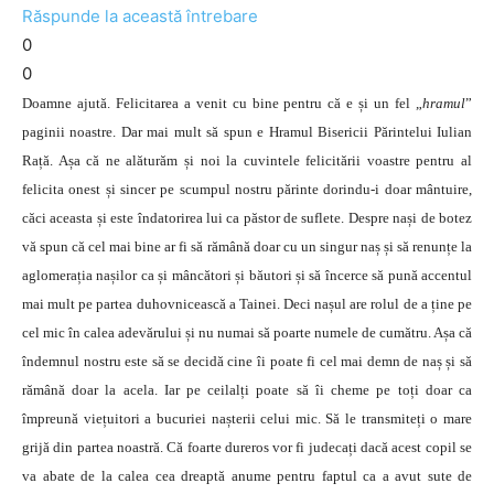
Răspunde la această întrebare
0
0
Doamne ajută. Felicitarea a venit cu bine pentru că e și un fel „
hramul
”
paginii noastre. Dar mai mult să spun e Hramul Bisericii Părintelui Iulian
Rață. Așa că ne alăturăm și noi la cuvintele felicitării voastre pentru al
felicita onest și sincer pe scumpul nostru părinte dorindu-i doar mântuire,
căci aceasta și este îndatorirea lui ca păstor de suflete. Despre nași de botez
vă spun că cel mai bine ar fi să rămână doar cu un singur naș și să renunțe la
aglomerația nașilor ca și mâncători și băutori și să încerce să pună accentul
mai mult pe partea duhovnicească a Tainei. Deci nașul are rolul de a ține pe
cel mic în calea adevărului și nu numai să poarte numele de cumătru. Așa că
îndemnul nostru este să se decidă cine îi poate fi cel mai demn de naș și să
rămână doar la acela. Iar pe ceilalți poate să îi cheme pe toți doar ca
împreună viețuitori a bucuriei nașterii celui mic. Să le transmiteți o mare
grijă din partea noastră. Că foarte dureros vor fi judecați dacă acest copil se
va abate de la calea cea dreaptă anume pentru faptul ca a avut sute de