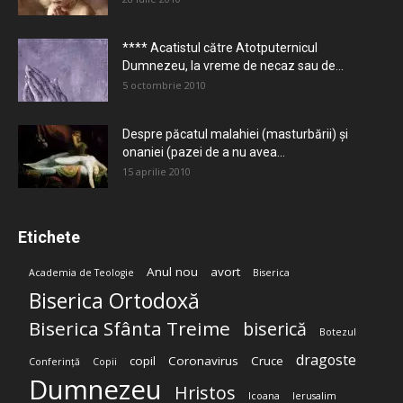
**** Acatistul către Atotputernicul
Dumnezeu, la vreme de necaz sau de...
5 octombrie 2010
Despre păcatul malahiei (masturbării) şi
onaniei (pazei de a nu avea...
15 aprilie 2010
Etichete
Anul nou
avort
Academia de Teologie
Biserica
Biserica Ortodoxă
Biserica Sfânta Treime
biserică
Botezul
dragoste
copil
Coronavirus
Cruce
Conferință
Copii
Dumnezeu
Hristos
Icoana
Ierusalim