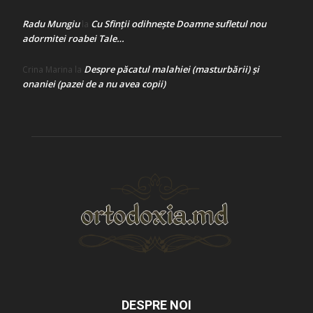
Radu Mungiu
Cu Sfinții odihnește Doamne sufletul nou
la
adormitei roabei Tale…
Despre păcatul malahiei (masturbării) şi
Crina Marina
la
onaniei (pazei de a nu avea copii)
DESPRE NOI