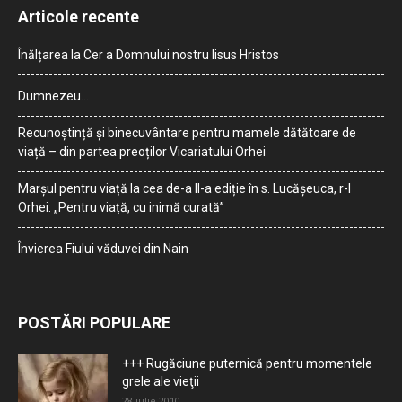
Articole recente
Înălțarea la Cer a Domnului nostru Iisus Hristos
Dumnezeu…
Recunoștință și binecuvântare pentru mamele dătătoare de
viață – din partea preoților Vicariatului Orhei
Marșul pentru viață la cea de-a II-a ediție în s. Lucășeuca, r-l
Orhei: „Pentru viață, cu inimă curată”
Învierea Fiului văduvei din Nain
POSTĂRI POPULARE
+++ Rugăciune puternică pentru momentele
grele ale vieţii
28 iulie 2010