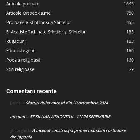
Articole preluate
1645
Articole Ortodoxia.md
750
Proloagele Sfinților și a Sfintelor
455
6. Acatiste închinate Sfinților și Sfintelor
183
Rugăciuni
163
Fără categorie
160
Poezia religioasă
160
Stiri religioase
79
Comentarii recente
Sfaturi duhovnicești din 20 octombrie 2024
Doina
la
amalad
SF SILUAN ATHONITUL -11/ 24 SEPEMBRIE
la
A început construcţia primei mănăstiri ortodoxe
gheorghe
la
din Japonia