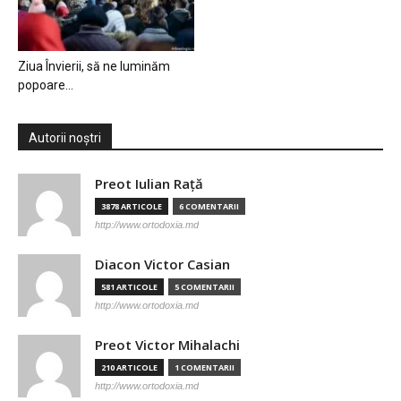
Ziua Învierii, să ne luminăm
popoare…
Autorii noștri
Preot Iulian Raţă
3878 ARTICOLE
6 COMENTARII
http://www.ortodoxia.md
Diacon Victor Casian
581 ARTICOLE
5 COMENTARII
http://www.ortodoxia.md
Preot Victor Mihalachi
210 ARTICOLE
1 COMENTARII
http://www.ortodoxia.md