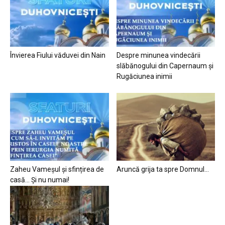
Învierea Fiului văduvei din Nain
Despre minunea vindecării
slăbănogului din Capernaum și
Rugăciunea inimii
Zaheu Vameșul și sfințirea de
Aruncă grija ta spre Domnul…
casă… Și nu numai!