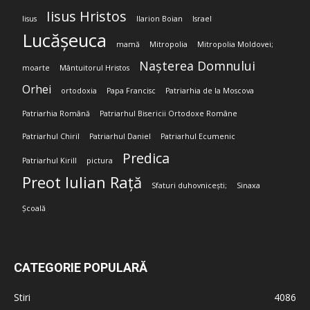
Iisus Hristos
Iisus
Ilarion Boian
Israel
Lucășeuca
mamă
Mitropolia
Mitropolia Moldovei;
Nașterea Domnului
moarte
Mântuitorul Hristos
Orhei
ortodoxia
Papa Francisc
Patriarhia de la Moscova
Patriarhia Română
Patriarhul Bisericii Ortodoxe Române
Patriarhul Chiril
Patriarhul Daniel
Patriarhul Ecumenic
Predica
Patriarhul Kirill
pictura
Preot Iulian Rață
Sfaturi duhovnicești;
Sinaxa
Școală
CATEGORIE POPULARĂ
Stiri
4086