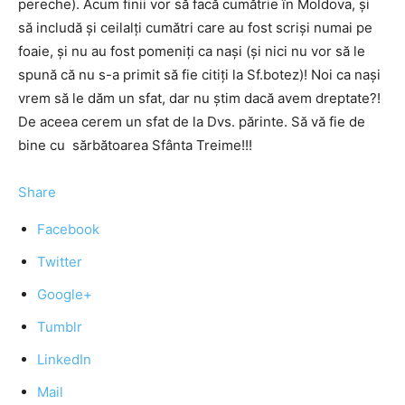
pereche). Acum finii vor să facă cumătrie în Moldova, şi
să includă şi ceilalţi cumătri care au fost scrişi numai pe
foaie, şi nu au fost pomeniţi ca naşi (şi nici nu vor să le
spună că nu s-a primit să fie citiţi la Sf.botez)! Noi ca naşi
vrem să le dăm un sfat, dar nu ştim dacă avem dreptate?!
De aceea cerem un sfat de la Dvs. părinte. Să vă fie de
bine cu sărbătoarea Sfânta Treime!!!
Share
Facebook
Twitter
Google+
Tumblr
LinkedIn
Mail