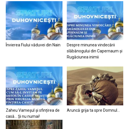
Învierea Fiului văduvei din Nain
Despre minunea vindecării
slăbănogului din Capernaum și
Rugăciunea inimii
Zaheu Vameșul și sfințirea de
Aruncă grija ta spre Domnul…
casă… Și nu numai!