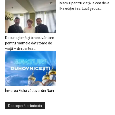
Marșul pentru viață la cea de-a
II-a ediție în s. Lucășeuca,...
Recunoștință și binecuvântare
pentru mamele dătătoare de
viață – din partea...
Învierea Fiului văduvei din Nain
Descoperă ortodoxia