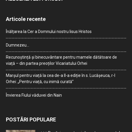
Articole recente
Înălțarea la Cer a Domnului nostru Iisus Hristos
Dumnezeu…
Recunoștință și binecuvântare pentru mamele dătătoare de
viață – din partea preoților Vicariatului Orhei
Marșul pentru viață la cea de-a II-a ediție în s. Lucășeuca, r-l
Orhei: „Pentru viață, cu inimă curată”
Învierea Fiului văduvei din Nain
POSTĂRI POPULARE