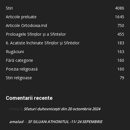
Stiri
4086
Articole preluate
1645
Articole Ortodoxia.md
750
Proloagele Sfinților și a Sfintelor
455
6. Acatiste închinate Sfinților și Sfintelor
183
Rugăciuni
163
Fără categorie
160
Poezia religioasă
160
Stiri religioase
79
Comentarii recente
Sfaturi duhovnicești din 20 octombrie 2024
Doina
la
amalad
SF SILUAN ATHONITUL -11/ 24 SEPEMBRIE
la