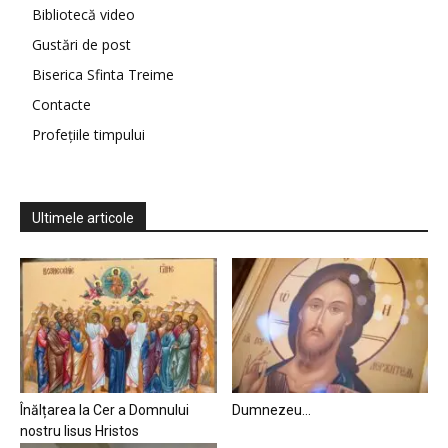
Bibliotecă video
Gustări de post
Biserica Sfinta Treime
Contacte
Profețiile timpului
Ultimele articole
Înălțarea la Cer a Domnului
Dumnezeu…
nostru Iisus Hristos