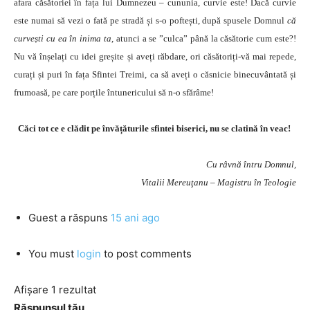
afara căsătoriei în fața lui Dumnezeu – cununia, curvie este! Dacă curvie
este numai să vezi o fată pe stradă și s-o poftești, după spusele Domnul
că
curvești cu ea în inima ta
, atunci a se ”culca” până la căsătorie cum este?!
Nu vă înșelați cu idei greșite și aveți răbdare, ori căsătoriți-vă mai repede,
curați și puri în fața Sfintei Treimi, ca să aveți o căsnicie binecuvântată și
frumoasă, pe care porțile întunericului să n-o sfărâme!
Căci tot ce e clădit pe învățăturile sfintei biserici, nu se clatină în veac!
Cu râvnă întru Domnul,
Vitalii Mereuţanu – Magistru în Teologie
Guest
a răspuns
15 ani ago
You must
login
to post comments
Afișare 1 rezultat
Răspunsul tău