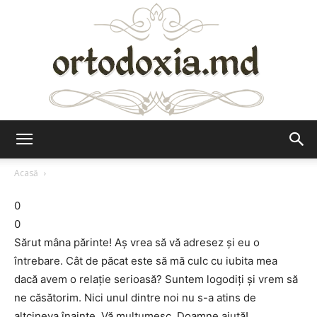
Ortodoxia.md
Acasă
0
0
Sărut mâna părinte! Aş vrea să vă adresez şi eu o
întrebare. Cât de păcat este să mă culc cu iubita mea
dacă avem o relaţie serioasă? Suntem logodiţi şi vrem să
ne căsătorim. Nici unul dintre noi nu s-a atins de
altcineva înainte. Vă mulţumesc. Doamne ajută!