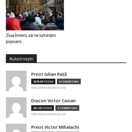
Ziua Învierii, să ne luminăm
popoare…
Autorii noștri
Preot Iulian Raţă
3878 ARTICOLE
6 COMENTARII
http://www.ortodoxia.md
Diacon Victor Casian
581 ARTICOLE
5 COMENTARII
http://www.ortodoxia.md
Preot Victor Mihalachi