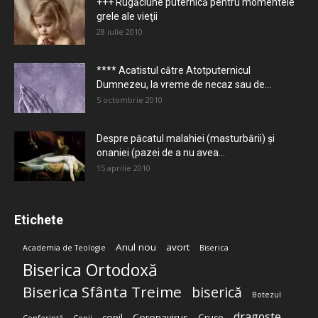
+++ Rugăciune puternică pentru momentele
grele ale vieţii
28 iulie 2010
**** Acatistul către Atotputernicul
Dumnezeu, la vreme de necaz sau de...
5 octombrie 2010
Despre păcatul malahiei (masturbării) şi
onaniei (pazei de a nu avea...
15 aprilie 2010
Etichete
Anul nou
avort
Academia de Teologie
Biserica
Biserica Ortodoxă
Biserica Sfânta Treime
biserică
Botezul
dragoste
copil
Coronavirus
Cruce