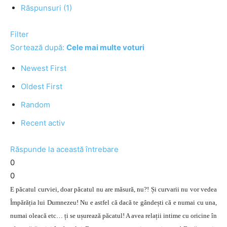
Răspunsuri (1)
Filter
Sortează după:
Cele mai multe voturi
Newest First
Oldest First
Random
Recent activ
Răspunde la această întrebare
0
0
E păcatul curviei, doar păcatul nu are măsură, nu?! Și curvarii nu vor vedea
Împărăția lui Dumnezeu! Nu e astfel că dacă te gândești că e numai cu una,
numai oleacă etc… ți se ușurează păcatul! A avea relații intime cu oricine în