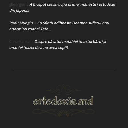
A început construcţia primei mănăstiri ortodoxe
gheorghe
la
din Japonia
Radu Mungiu
Cu Sfinții odihnește Doamne sufletul nou
la
adormitei roabei Tale…
Despre păcatul malahiei (masturbării) şi
Crina Marina
la
onaniei (pazei de a nu avea copii)