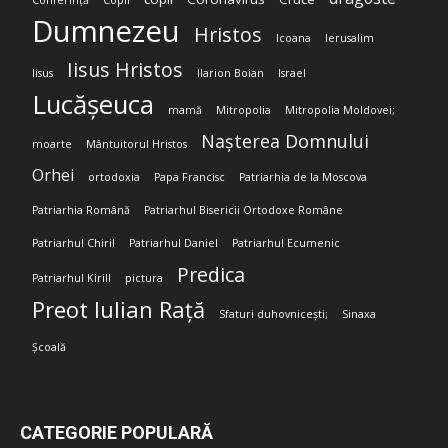
Conferință
Copii
Dumnezeu
Hristos
Icoana
Ierusalim
Iisus Hristos
Iisus
Ilarion Boian
Israel
Lucășeuca
mamă
Mitropolia
Mitropolia Moldovei;
Nașterea Domnului
moarte
Mântuitorul Hristos
Orhei
ortodoxia
Papa Francisc
Patriarhia de la Moscova
Patriarhia Română
Patriarhul Bisericii Ortodoxe Române
Patriarhul Chiril
Patriarhul Daniel
Patriarhul Ecumenic
Predica
Patriarhul Kirill
pictura
Preot Iulian Rață
Sfaturi duhovnicești;
Sinaxa
Școală
CATEGORIE POPULARĂ