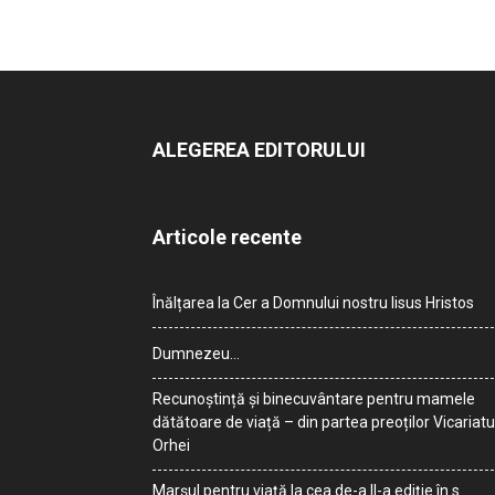
ALEGEREA EDITORULUI
Articole recente
Înălțarea la Cer a Domnului nostru Iisus Hristos
Dumnezeu…
Recunoștință și binecuvântare pentru mamele
dătătoare de viață – din partea preoților Vicariatu
Orhei
Marșul pentru viață la cea de-a II-a ediție în s.