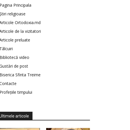
Pagina Principala
Știri religioase
Articole Ortodoxia.md
Articole de la vizitatori
Articole preluate
Tâlcuiri
Bibliotecă video
Gustări de post
Biserica Sfinta Treime
Contacte
Profețiile timpului
Ultimele articole