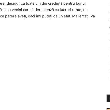
ere, desigur că toate vin din credință pentru bunul
nd au vecini care îi deranjează cu lucruri urâte, nu
părere aveți, dacî îmi puteți da un sfat. Mă iertați. Vă