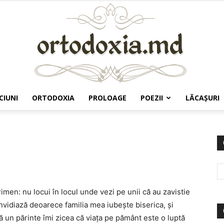
CIUNI
ORTODOXIA
PROLOAGE
POEZII
LĂCAŞURI
Ortodoxia.md
Pimen: nu locui în locul unde vezi pe unii că au zavistie
nvidiază deoarece familia mea iubește biserica, și
ă un părinte îmi zicea că viața pe pământ este o luptă