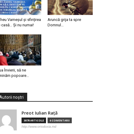
heu Vameșul și sfințirea
Aruncă grija ta spre
 casă… Și nu numai!
Domnul…
ua Învierii, să ne
minăm popoare…
Autorii noștri
Preot Iulian Raţă
3878 ARTICOLE
6 COMENTARII
http://www.ortodoxia.md