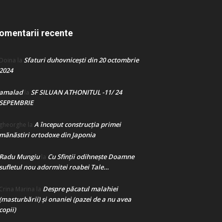
omentarii recente
Sfaturi duhovnicești din 20 octombrie
Doina
la
2024
amalad
SF SILUAN ATHONITUL -11/ 24
la
SEPEMBRIE
A început construcţia primei
gheorghe
la
mănăstiri ortodoxe din Japonia
Radu Mungiu
Cu Sfinții odihnește Doamne
la
sufletul nou adormitei roabei Tale…
Despre păcatul malahiei
Crina Marina
la
(masturbării) şi onaniei (pazei de a nu avea
copii)