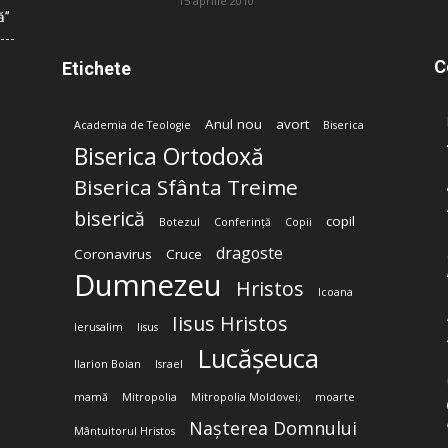
15 aprilie 2010
ă”
C
Etichete
Anul nou
avort
Academia de Teologie
Biserica
Biserica Ortodoxă
Biserica Sfânta Treime
biserică
copil
Botezul
Conferință
Copii
dragoste
Coronavirus
Cruce
Dumnezeu
Hristos
Icoana
Iisus Hristos
Ierusalim
Iisus
Lucășeuca
Ilarion Boian
Israel
mamă
Mitropolia
Mitropolia Moldovei;
moarte
Nașterea Domnului
Mântuitorul Hristos