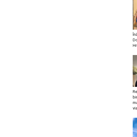
În
Do
Hr
Re
bi
ma
vi