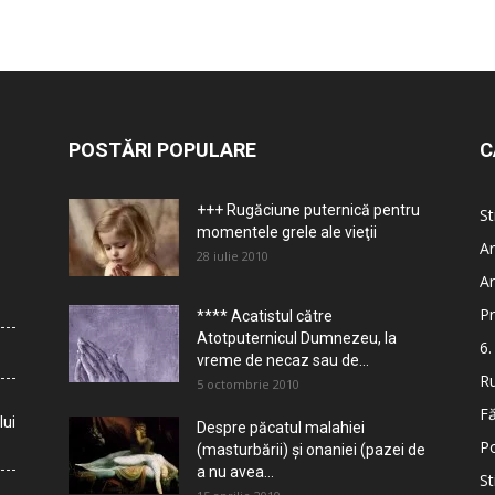
POSTĂRI POPULARE
C
+++ Rugăciune puternică pentru
St
momentele grele ale vieţii
Ar
28 iulie 2010
Ar
Pr
**** Acatistul către
Atotputernicul Dumnezeu, la
6.
vreme de necaz sau de...
Ru
5 octombrie 2010
Fă
lui
Despre păcatul malahiei
Po
(masturbării) şi onaniei (pazei de
a nu avea...
St