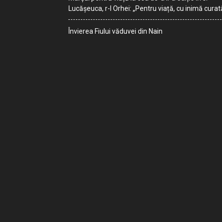
Lucășeuca, r-l Orhei: „Pentru viață, cu inimă curat
Învierea Fiului văduvei din Nain