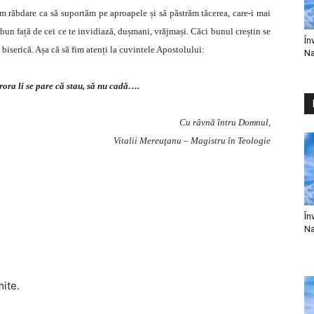
m răbdare ca să suportăm pe aproapele și să păstrăm tăcerea, care-i mai
 bun față de cei ce te invidiază, dușmani, vrăjmași. Căci bunul creștin se
În
biserică. Așa că să fim atenți la cuvintele Apostolului:
Na
rora li se pare că stau, să nu cadă….
Cu râvnă întru Domnul,
Vitalii Mereuţanu – Magistru în Teologie
În
Na
mite.