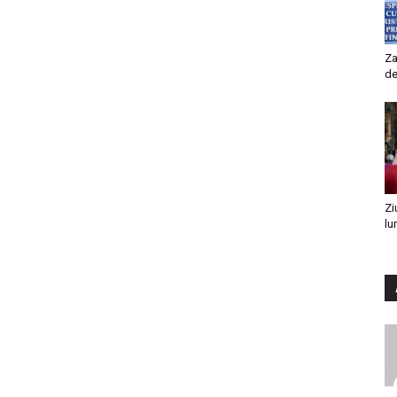
Za
de
Zi
lu