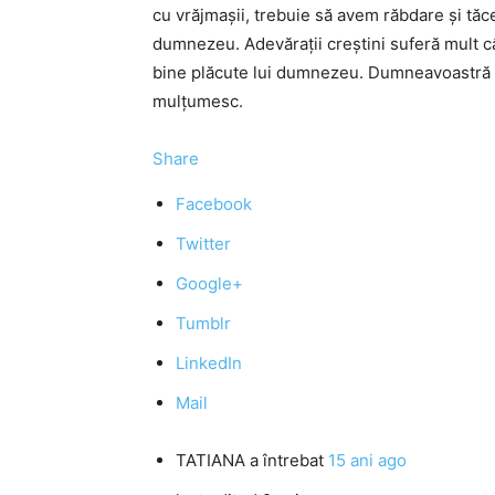
cu vrăjmașii, trebuie să avem răbdare și tăc
dumnezeu. Adevărații creștini suferă mult câ
bine plăcute lui dumnezeu. Dumneavoastră ce 
mulțumesc.
Share
Facebook
Twitter
Google+
Tumblr
LinkedIn
Mail
TATIANA
a întrebat
15 ani ago