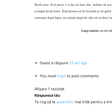
Bună ziua. Acel preot v-a dat un bun sfat: trebuie să ave
scumpă decât toate. Însă tăcerea să fie însoțită și de gând
cunoaște după fapte, nu numai după de câte ori se duce la 
Luați aminte ca cei că
Guest
a răspuns
15 ani ago
You must
login
to post comments
Afișare 1 rezultat
Răspunsul tău
Te rog să te
autentifici
mai întâi pentru a tri