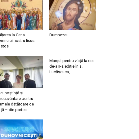
ălțarea la Cer a
Dumnezeu…
mnului nostru Iisus
istos
Marșul pentru viață la cea
de-a II-a ediție în s.
Lucășeuca,...
cunoștință și
necuvântare pentru
mele dătătoare de
ață – din partea...