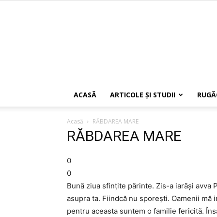
ACASĂ
ARTICOLE ŞI STUDII
RUGĂ
Acasă
RĂBDAREA MARE
RĂBDAREA MARE
0
0
Bună ziua sfințite părinte. Zis-a iarăși avva 
asupra ta. Fiindcă nu sporești. Oamenii mă i
pentru aceasta suntem o familie fericită. Îns