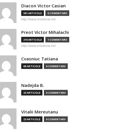
Diacon Victor Casian
581 ARTICOLE
5 COMENTARII
http://www.ortodoxia.md
Preot Victor Mihalachi
210 ARTICOLE
1 COMENTARII
http://www.ortodoxia.md
Cvasniuc Tatiana
88 ARTICOLE
0 COMENTARII
Nadejda B.
32 ARTICOLE
0 COMENTARII
Vitalii Mereutanu
23 ARTICOLE
0 COMENTARII