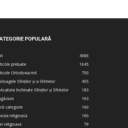
ATEGORIE POPULARĂ
iri
4086
ticole preluate
1645
ticole Ortodoxia.md
750
oloagele Sfinților și a Sfintelor
455
 Acatiste închinate Sfinților și Sfintelor
183
găciuni
163
ră categorie
160
ezia religioasă
160
iri religioase
79