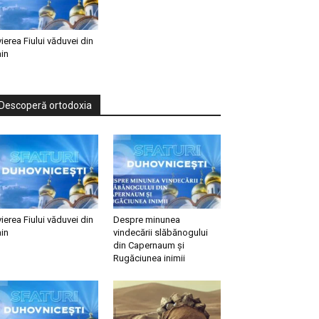
vierea Fiului văduvei din
in
Descoperă ortodoxia
vierea Fiului văduvei din
Despre minunea
in
vindecării slăbănogului
din Capernaum și
Rugăciunea inimii