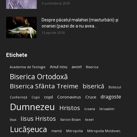
5 octombrie 2010
Despre păcatul malahiei (masturbării) şi
onaniei (pazei de a nu avea...
15 aprilie 2010
Etichete
Anul nou
avort
Academia de Teologie
Biserica
Biserica Ortodoxă
Biserica Sfânta Treime
biserică
Botezul
dragoste
copil
Coronavirus
Cruce
Conferință
Copii
Dumnezeu
Hristos
Icoana
Ierusalim
Iisus Hristos
Iisus
Ilarion Boian
Israel
Lucășeuca
mamă
Mitropolia
Mitropolia Moldovei;