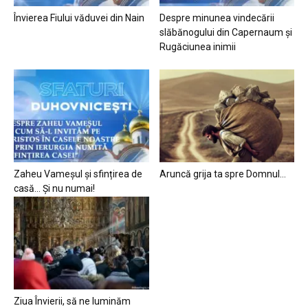
Învierea Fiului văduvei din Nain
Despre minunea vindecării
slăbănogului din Capernaum și
Rugăciunea inimii
Zaheu Vameșul și sfințirea de
Aruncă grija ta spre Domnul…
casă… Și nu numai!
Ziua Învierii, să ne luminăm