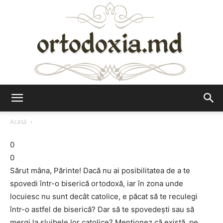
Ortodoxia.md
Acasă
0
0
Sărut mâna, Părinte! Dacă nu ai posibilitatea de a te
spovedi într-o biserică ortodoxă, iar în zona unde
locuiesc nu sunt decât catolice, e păcat să te reculegi
într-o astfel de biserică? Dar să te spovedeşti sau să
mergi la slujbele lor catolice? Menţionez că există, pe