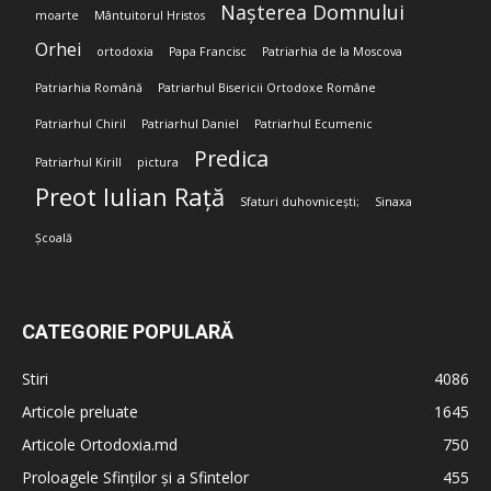
Nașterea Domnului
moarte
Mântuitorul Hristos
Orhei
ortodoxia
Papa Francisc
Patriarhia de la Moscova
Patriarhia Română
Patriarhul Bisericii Ortodoxe Române
Patriarhul Chiril
Patriarhul Daniel
Patriarhul Ecumenic
Predica
Patriarhul Kirill
pictura
Preot Iulian Rață
Sfaturi duhovnicești;
Sinaxa
Școală
CATEGORIE POPULARĂ
Stiri
4086
Articole preluate
1645
Articole Ortodoxia.md
750
Proloagele Sfinților și a Sfintelor
455