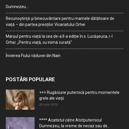
Dumnezeu…
Recunoștință și binecuvântare pentru mamele dătătoare de
viață – din partea preoților Vicariatului Orhei
Marșul pentru viață la cea de-a II-a ediție în s. Lucășeuca, r-l
Orhei: „Pentru viață, cu inimă curată”
Învierea Fiului văduvei din Nain
POSTĂRI POPULARE
+++ Rugăciune puternică pentru momentele
grele ale vieţii
28 iulie 2010
**** Acatistul către Atotputernicul
Dumnezeu, la vreme de necaz sau de...