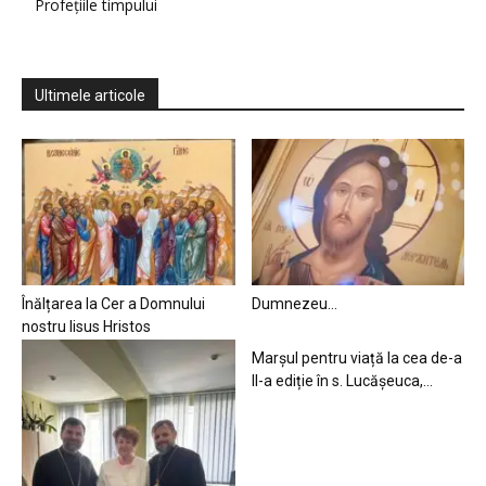
Profețiile timpului
Ultimele articole
Înălțarea la Cer a Domnului
Dumnezeu…
nostru Iisus Hristos
Marșul pentru viață la cea de-a
II-a ediție în s. Lucășeuca,...