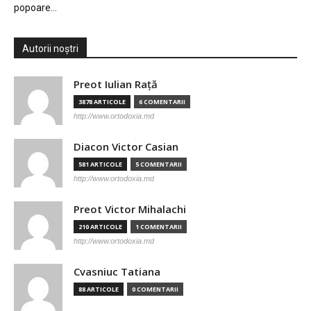
popoare…
Autorii noștri
Preot Iulian Raţă
3878 ARTICOLE
6 COMENTARII
http://www.ortodoxia.md
Diacon Victor Casian
581 ARTICOLE
5 COMENTARII
http://www.ortodoxia.md
Preot Victor Mihalachi
210 ARTICOLE
1 COMENTARII
http://www.ortodoxia.md
Cvasniuc Tatiana
88 ARTICOLE
0 COMENTARII