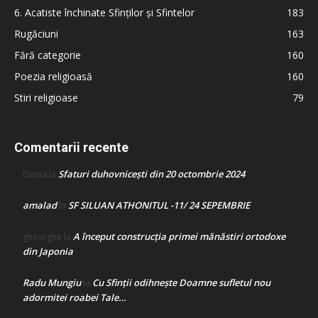
6. Acatiste închinate Sfinților și Sfintelor
183
Rugăciuni
163
Fără categorie
160
Poezia religioasă
160
Stiri religioase
79
Comentarii recente
Sfaturi duhovnicești din 20 octombrie 2024
Doina
la
amalad
SF SILUAN ATHONITUL -11/ 24 SEPEMBRIE
la
A început construcţia primei mănăstiri ortodoxe
gheorghe
la
din Japonia
Radu Mungiu
Cu Sfinții odihnește Doamne sufletul nou
la
adormitei roabei Tale…