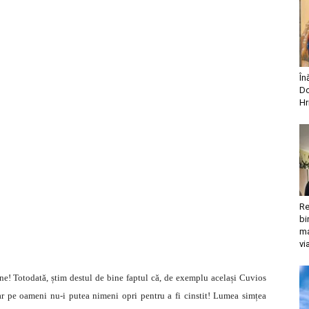
În
Do
Hr
Re
bi
ma
vi
ine! Totodată, știm destul de bine faptul că, de exemplu același Cuvios
ar pe oameni nu-i putea nimeni opri pentru a fi cinstit! Lumea simțea