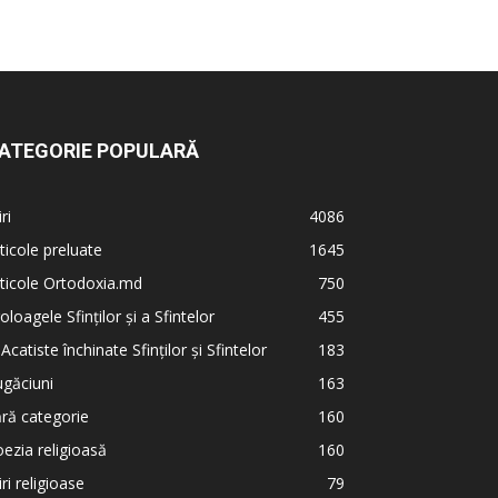
ATEGORIE POPULARĂ
iri
4086
ticole preluate
1645
ticole Ortodoxia.md
750
oloagele Sfinților și a Sfintelor
455
 Acatiste închinate Sfinților și Sfintelor
183
găciuni
163
ră categorie
160
ezia religioasă
160
iri religioase
79