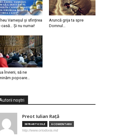
heu Vameșul și sfințirea
Aruncă grija ta spre
 casă… Și nu numai!
Domnul…
ua Învierii, să ne
minăm popoare…
Autorii noștri
Preot Iulian Raţă
3878 ARTICOLE
6 COMENTARII
http://www.ortodoxia.md