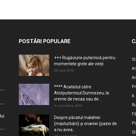
POSTĂRI POPULARE
C
+++ Rugăciune puternică pentru
St
momentele grele ale vieţii
Ar
28 iulie 2010
Ar
Pr
**** Acatistul către
Atotputernicul Dumnezeu, la
6.
vreme de necaz sau de...
Ru
5 octombrie 2010
Fă
lui
Despre păcatul malahiei
Po
(masturbării) şi onaniei (pazei de
a nu avea...
St