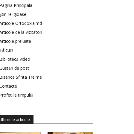
Pagina Principala
Știri religioase
Articole Ortodoxia.md
Articole de la vizitatori
Articole preluate
Tâlcuiri
Bibliotecă video
Gustări de post
Biserica Sfinta Treime
Contacte
Profețiile timpului
Ultimele articole