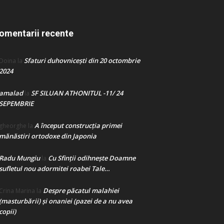
omentarii recente
Sfaturi duhovnicești din 20 octombrie
Doina
la
2024
amalad
SF SILUAN ATHONITUL -11/ 24
la
SEPEMBRIE
A început construcţia primei
gheorghe
la
mănăstiri ortodoxe din Japonia
Radu Mungiu
Cu Sfinții odihnește Doamne
la
sufletul nou adormitei roabei Tale…
Despre păcatul malahiei
Crina Marina
la
(masturbării) şi onaniei (pazei de a nu avea
copii)