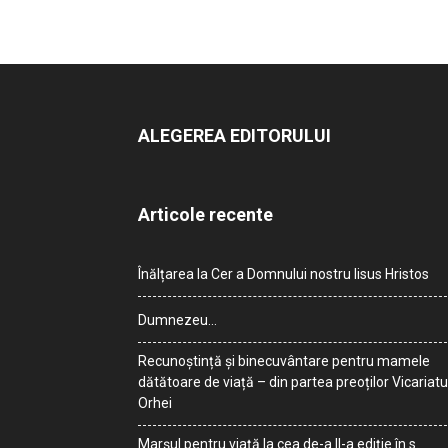
ALEGEREA EDITORULUI
Articole recente
Înălțarea la Cer a Domnului nostru Iisus Hristos
Dumnezeu…
Recunoștință și binecuvântare pentru mamele
dătătoare de viață – din partea preoților Vicariatu
Orhei
Marșul pentru viață la cea de-a II-a ediție în s.