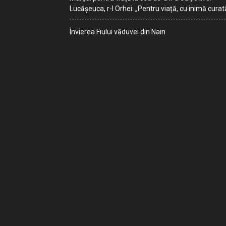
Lucășeuca, r-l Orhei: „Pentru viață, cu inimă curat
Învierea Fiului văduvei din Nain