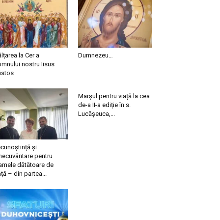
ălțarea la Cer a
Dumnezeu…
mnului nostru Iisus
istos
Marșul pentru viață la cea
de-a II-a ediție în s.
Lucășeuca,...
cunoștință și
necuvântare pentru
mele dătătoare de
ață – din partea...