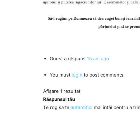
ajutorul și puterea rugăciunilor lui! E asemănător și cazul
Să-l rugăm pe Dumnezeu să dea cuget bun și ierarhilo
părintelui și să se pro
Guest
a răspuns
15 ani ago
You must
login
to post comments
Afișare 1 rezultat
Răspunsul tău
Te rog să te
autentifici
mai întâi pentru a tri