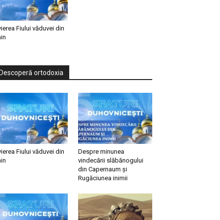
vierea Fiului văduvei din
in
Descoperă ortodoxia
vierea Fiului văduvei din
Despre minunea
in
vindecării slăbănogului
din Capernaum și
Rugăciunea inimii