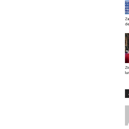
Za
de
Zi
lu