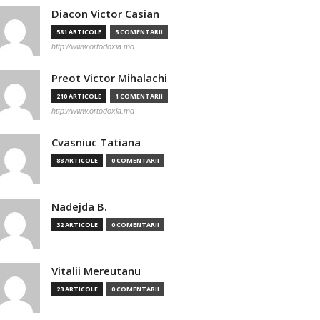
Diacon Victor Casian
581 ARTICOLE
5 COMENTARII
http://www.ortodoxia.md
Preot Victor Mihalachi
210 ARTICOLE
1 COMENTARII
http://www.ortodoxia.md
Cvasniuc Tatiana
88 ARTICOLE
0 COMENTARII
Nadejda B.
32 ARTICOLE
0 COMENTARII
Vitalii Mereutanu
23 ARTICOLE
0 COMENTARII