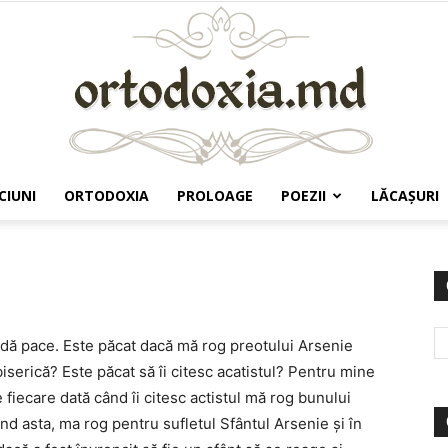
CIUNI
ORTODOXIA
PROLOAGE
POEZII
LĂCAŞURI
Ortodoxia.md
i dă pace. Este păcat dacă mă rog preotului Arsenie
iserică? Este păcat să îi citesc acatistul? Pentru mine
fiecare dată când îi citesc actistul mă rog bunului
 asta, ma rog pentru sufletul Sfântul Arsenie şi în