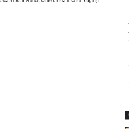
că a fost învrencit să fie un sfânt să se roage şi