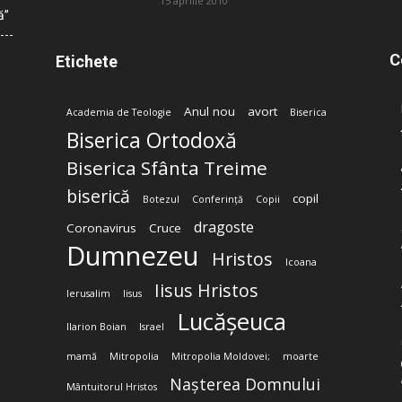
15 aprilie 2010
ă”
C
Etichete
Anul nou
avort
Academia de Teologie
Biserica
Biserica Ortodoxă
Biserica Sfânta Treime
biserică
copil
Botezul
Conferință
Copii
dragoste
Coronavirus
Cruce
Dumnezeu
Hristos
Icoana
Iisus Hristos
Ierusalim
Iisus
Lucășeuca
Ilarion Boian
Israel
mamă
Mitropolia
Mitropolia Moldovei;
moarte
Nașterea Domnului
Mântuitorul Hristos