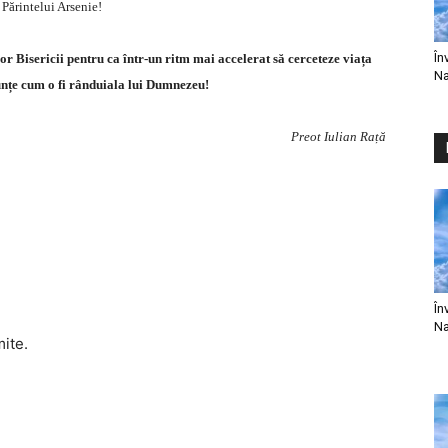
 Părintelui Arsenie!
În
r Bisericii pentru ca într-un ritm mai accelerat să cerceteze viața
Na
nunțe cum o fi rânduiala lui Dumnezeu!
Preot Iulian Rață
În
Na
mite.