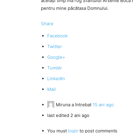
acelaşi timp mă rog Sfântului Arsenie Boca da
pentru mine păcătasa Domnului.
Share
Facebook
Twitter
Google+
Tumblr
LinkedIn
Mail
Miruna
a întrebat
15 ani ago
last edited 2 ani ago
You must
login
to post comments