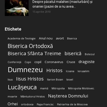
Despre păcatul malahiei (masturbării) şi
onaniei (pazei de a nu avea...
15 aprilie 2010
Etichete
Anul nou
avort
Academia de Teologie
Biserica
Biserica Ortodoxă
Biserica Sfânta Treime
biserică
Botezul
dragoste
copil
Coronavirus
Cruce
Conferință
Copii
Dumnezeu
Hristos
Icoana
Ierusalim
Iisus Hristos
Iisus
Ilarion Boian
Israel
Lucășeuca
mamă
Mitropolia
Mitropolia Moldovei;
Nașterea Domnului
moarte
Mântuitorul Hristos
Orhei
ortodoxia
Papa Francisc
Patriarhia de la Moscova