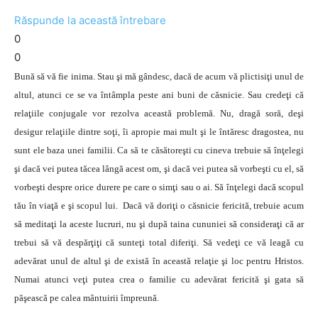
Răspunde la această întrebare
0
0
Bună să vă fie inima. Stau şi mă gândesc, dacă de acum vă plictisiţi unul de
altul, atunci ce se va întâmpla peste ani buni de căsnicie. Sau credeţi că
relaţiile conjugale vor rezolva această problemă. Nu, dragă soră, deşi
desigur relaţiile dintre soţi, îi apropie mai mult şi le întăresc dragostea, nu
sunt ele baza unei familii. Ca să te căsătoreşti cu cineva trebuie să înţelegi
şi dacă vei putea tăcea lângă acest om, şi dacă vei putea să vorbeşti cu el, să
vorbeşti despre orice durere pe care o simţi sau o ai. Să înţelegi dacă scopul
tău în viaţă e şi scopul lui. Dacă vă doriţi o căsnicie fericită, trebuie acum
să meditaţi la aceste lucruri, nu şi după taina cununiei să consideraţi că ar
trebui să vă despărţiţi că sunteţi total diferiţi. Să vedeţi ce vă leagă cu
adevărat unul de altul şi de există în această relaţie şi loc pentru Hristos.
Numai atunci veţi putea crea o familie cu adevărat fericită şi gata să
păşească pe calea mântuirii împreună.