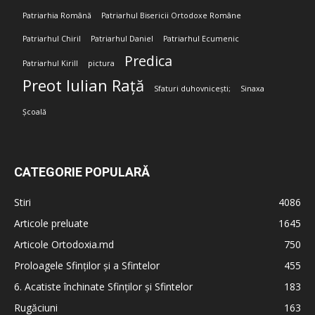
Patriarhia Română
Patriarhul Bisericii Ortodoxe Române
Patriarhul Chiril
Patriarhul Daniel
Patriarhul Ecumenic
Predica
Patriarhul Kirill
pictura
Preot Iulian Rață
Sfaturi duhovnicești;
Sinaxa
Școală
CATEGORIE POPULARĂ
Stiri
4086
Articole preluate
1645
Articole Ortodoxia.md
750
Proloagele Sfinților și a Sfintelor
455
6. Acatiste închinate Sfinților și Sfintelor
183
Rugăciuni
163