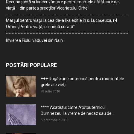
Recunoștință și binecuvântare pentru mamele dătătoare de
viață – din partea preoților Vicariatului Orhei
Marșul pentru viață la cea de-a II-a ediție în s. Lucășeuca, r-l
Orhei: „Pentru viață, cu inimă curată”
Învierea Fiului văduvei din Nain
POSTĂRI POPULARE
+++ Rugăciune puternică pentru momentele
grele ale vieţii
28 iulie 2010
**** Acatistul către Atotputernicul
Dumnezeu, la vreme de necaz sau de...
5 octombrie 2010