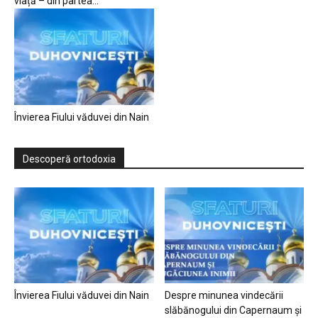
viață – din partea...
Învierea Fiului văduvei din Nain
Descoperă ortodoxia
Învierea Fiului văduvei din Nain
Despre minunea vindecării
slăbănogului din Capernaum și