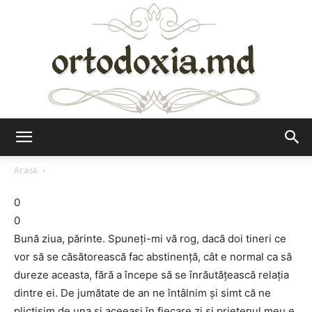
Ortodoxia.md
Acasă
0
0
Bună ziua, părinte. Spuneţi-mi vă rog, dacă doi tineri ce
vor să se căsătorească fac abstinenţă, cât e normal ca să
dureze aceasta, fără a începe să se înrăutăţească relaţia
dintre ei. De jumătate de an ne întâlnim şi simt că ne
plictisim de una şi aceeaşi în fiecare zi şi prietenul meu e