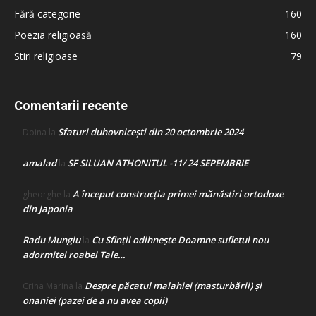
Fără categorie
160
Poezia religioasă
160
Stiri religioase
79
Comentarii recente
Sfaturi duhovnicești din 20 octombrie 2024
Doina
la
amalad
SF SILUAN ATHONITUL -11/ 24 SEPEMBRIE
la
A început construcţia primei mănăstiri ortodoxe
gheorghe
la
din Japonia
Radu Mungiu
Cu Sfinții odihnește Doamne sufletul nou
la
adormitei roabei Tale…
Despre păcatul malahiei (masturbării) şi
Crina Marina
la
onaniei (pazei de a nu avea copii)