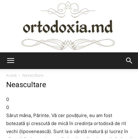
Ortodoxia.md
Acasă
Neascultare
Neascultare
0
0
Sărut mâna, Părinte. Vă cer povăţuire, eu am fost
botezată şi crescută de mică în credinţa ortodoxă de rit
vechi (lipovenească). Sunt la o vârstă matură şi lucrez în