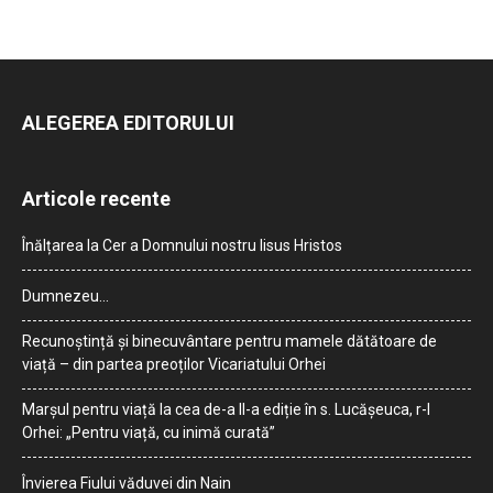
ALEGEREA EDITORULUI
Articole recente
Înălțarea la Cer a Domnului nostru Iisus Hristos
Dumnezeu…
Recunoștință și binecuvântare pentru mamele dătătoare de
viață – din partea preoților Vicariatului Orhei
Marșul pentru viață la cea de-a II-a ediție în s. Lucășeuca, r-l
Orhei: „Pentru viață, cu inimă curată”
Învierea Fiului văduvei din Nain