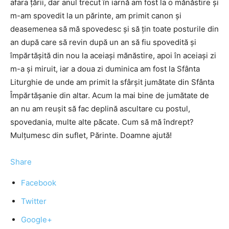
afara ţării, dar anul trecut în iarnă am fost la o mănăstire şi
m-am spovedit la un părinte, am primit canon şi
deasemenea să mă spovedesc şi să ţin toate posturile din
an după care să revin după un an să fiu spovedită şi
împărtăşită din nou la aceiaşi mănăstire, apoi în aceiaşi zi
m-a şi miruit, iar a doua zi duminica am fost la Sfânta
Liturghie de unde am primit la sfârşit jumătate din Sfânta
Împărtăşanie din altar. Acum la mai bine de jumătate de
an nu am reuşit să fac deplină ascultare cu postul,
spovedania, multe alte păcate. Cum să mă îndrept?
Mulţumesc din suflet, Părinte. Doamne ajută!
Share
Facebook
Twitter
Google+