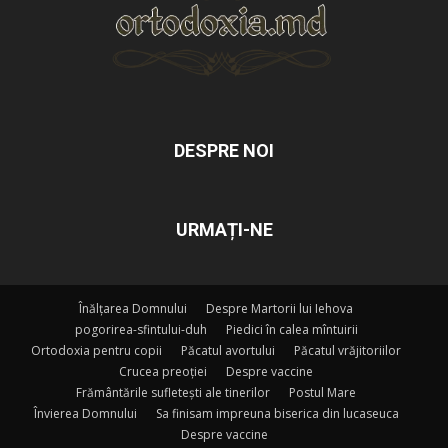
DESPRE NOI
URMAȚI-NE
Înălțarea Domnului
Despre Martorii lui Iehova
pogorirea-sfintului-duh
Piedici în calea mîntuirii
Ortodoxia pentru copii
Păcatul avortului
Păcatul vrăjitoriilor
Crucea preoției
Despre vaccine
Frământările sufletești ale tinerilor
Postul Mare
Învierea Domnului
Sa finisam impreuna biserica din lucaseuca
Despre vaccine