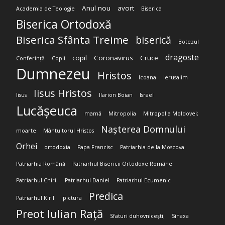
Anul nou
avort
Academia de Teologie
Biserica
Biserica Ortodoxă
Biserica Sfânta Treime
biserică
Botezul
dragoste
copil
Coronavirus
Cruce
Conferință
Copii
Dumnezeu
Hristos
Icoana
Ierusalim
Iisus Hristos
Iisus
Ilarion Boian
Israel
Lucășeuca
mamă
Mitropolia
Mitropolia Moldovei;
Nașterea Domnului
moarte
Mântuitorul Hristos
Orhei
ortodoxia
Papa Francisc
Patriarhia de la Moscova
Patriarhia Română
Patriarhul Bisericii Ortodoxe Române
Patriarhul Chiril
Patriarhul Daniel
Patriarhul Ecumenic
Predica
Patriarhul Kirill
pictura
Preot Iulian Rață
Sfaturi duhovnicești;
Sinaxa