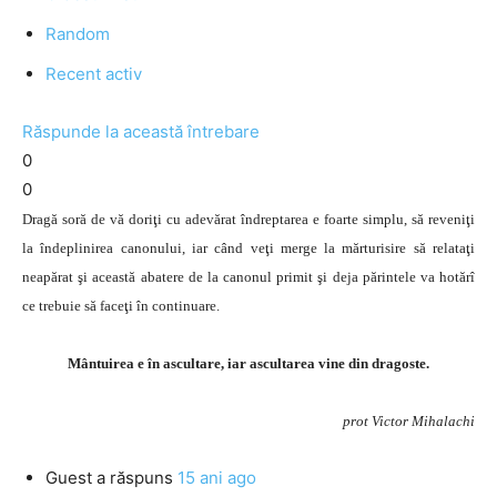
Random
Recent activ
Răspunde la această întrebare
0
0
Dragă soră de vă doriţi cu adevărat îndreptarea e foarte simplu, să reveniţi
la îndeplinirea canonului, iar când veţi merge la mărturisire să relataţi
neapărat şi această abatere de la canonul primit şi deja părintele va hotărî
ce trebuie să faceţi în continuare.
Mântuirea e în ascultare, iar ascultarea vine din dragoste.
prot Victor Mihalachi
Guest
a răspuns
15 ani ago