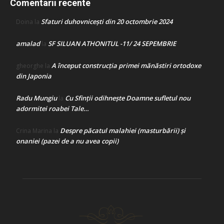
Comentarii recente
Sfaturi duhovnicești din 20 octombrie 2024
Doina
la
amalad
SF SILUAN ATHONITUL -11/ 24 SEPEMBRIE
la
A început construcţia primei mănăstiri ortodoxe
gheorghe
la
din Japonia
Radu Mungiu
Cu Sfinții odihnește Doamne sufletul nou
la
adormitei roabei Tale…
Despre păcatul malahiei (masturbării) şi
Crina Marina
la
onaniei (pazei de a nu avea copii)