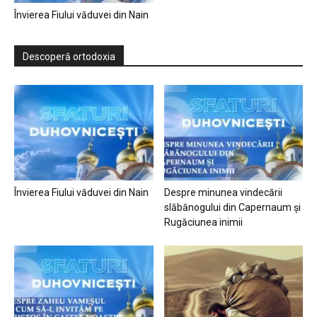
Învierea Fiului văduvei din Nain
Descoperă ortodoxia
Învierea Fiului văduvei din Nain
Despre minunea vindecării
slăbănogului din Capernaum și
Rugăciunea inimii