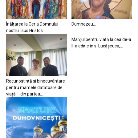
Înălțarea la Cer a Domnului
Dumnezeu…
nostru Iisus Hristos
Marșul pentru viață la cea de-a
II-a ediție în s. Lucășeuca,...
Recunoștință și binecuvântare
pentru mamele dătătoare de
viață – din partea...