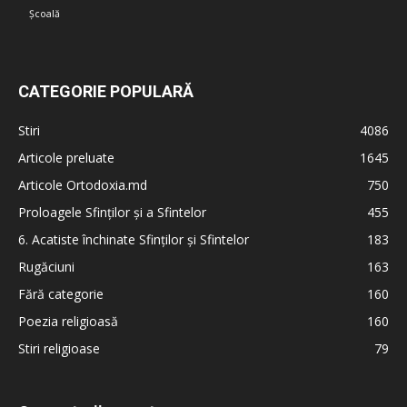
Școală
CATEGORIE POPULARĂ
Stiri
4086
Articole preluate
1645
Articole Ortodoxia.md
750
Proloagele Sfinților și a Sfintelor
455
6. Acatiste închinate Sfinților și Sfintelor
183
Rugăciuni
163
Fără categorie
160
Poezia religioasă
160
Stiri religioase
79