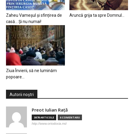
Zaheu Vameșul și sfințirea de
Aruncă grija ta spre Domnul…
casă… Și nu numai!
Ziua Învierii, să ne luminăm
popoare…
Autorii noștri
Preot Iulian Raţă
3878 ARTICOLE
6 COMENTARII
http://www.ortodoxia.md