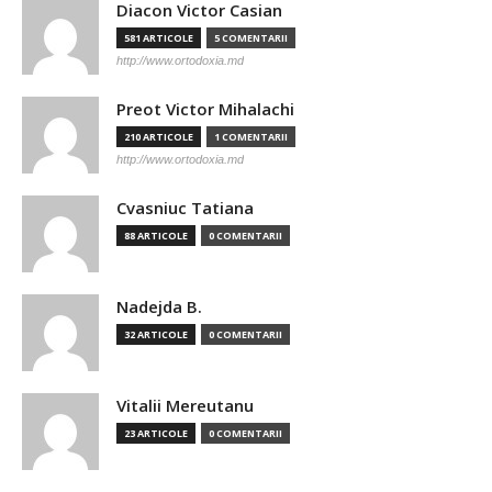
Diacon Victor Casian
581 ARTICOLE
5 COMENTARII
http://www.ortodoxia.md
Preot Victor Mihalachi
210 ARTICOLE
1 COMENTARII
http://www.ortodoxia.md
Cvasniuc Tatiana
88 ARTICOLE
0 COMENTARII
Nadejda B.
32 ARTICOLE
0 COMENTARII
Vitalii Mereutanu
23 ARTICOLE
0 COMENTARII