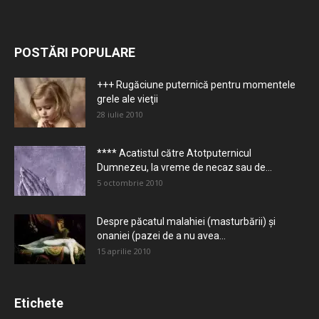
POSTĂRI POPULARE
+++ Rugăciune puternică pentru momentele
grele ale vieţii
28 iulie 2010
**** Acatistul către Atotputernicul
Dumnezeu, la vreme de necaz sau de...
5 octombrie 2010
Despre păcatul malahiei (masturbării) şi
onaniei (pazei de a nu avea...
15 aprilie 2010
Etichete