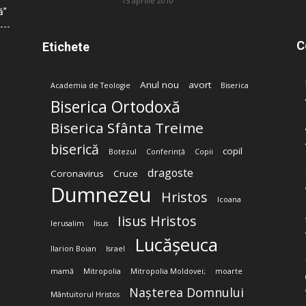
15 aprilie 2010
ă”
C
Etichete
Anul nou
avort
Academia de Teologie
Biserica
Biserica Ortodoxă
Biserica Sfânta Treime
biserică
copil
Botezul
Conferință
Copii
dragoste
Coronavirus
Cruce
Dumnezeu
Hristos
Icoana
Iisus Hristos
Ierusalim
Iisus
Lucășeuca
Ilarion Boian
Israel
mamă
Mitropolia
Mitropolia Moldovei;
moarte
Nașterea Domnului
Mântuitorul Hristos