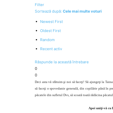
Filter
Sortează după:
Cele mai multe voturi
Newest First
Oldest First
Random
Recent activ
Răspunde la această întrebare
0
0
Deci asta vă sfătuim şi noi să faceţi! Să ajungeţi la Tai
să faceţi o spovedanie generală, din copilărie până în pr
păcatele din sufletul Dvs, să scoată toată rădăcina păcatul
Apoi uniţi-vă cu 