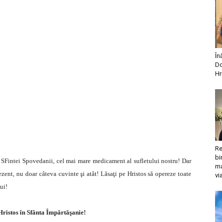
În
Do
Hr
Re
bi
na SFintei Spovedanii, cel mai mare medicament al sufletului nostru! Dar
ma
ezent, nu doar câteva cuvinte şi atât! Lăsaţi pe Hristos să opereze toate
vi
ui!
Hristos în Sfânta Împărtăşanie!