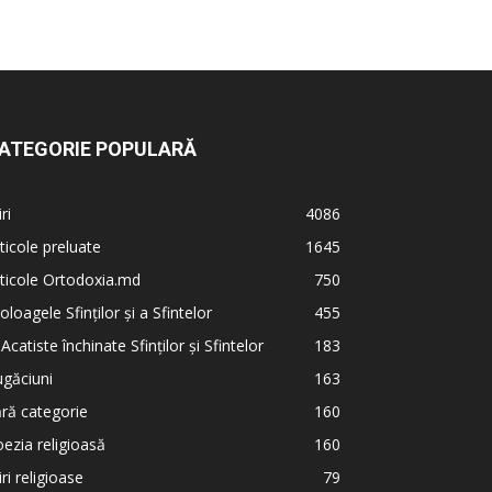
ATEGORIE POPULARĂ
iri
4086
ticole preluate
1645
ticole Ortodoxia.md
750
oloagele Sfinților și a Sfintelor
455
 Acatiste închinate Sfinților și Sfintelor
183
găciuni
163
ră categorie
160
ezia religioasă
160
iri religioase
79