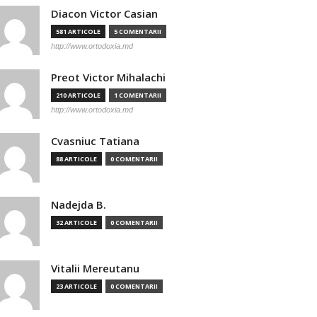
Diacon Victor Casian
581 ARTICOLE
5 COMENTARII
http://www.ortodoxia.md
Preot Victor Mihalachi
210 ARTICOLE
1 COMENTARII
http://www.ortodoxia.md
Cvasniuc Tatiana
88 ARTICOLE
0 COMENTARII
Nadejda B.
32 ARTICOLE
0 COMENTARII
Vitalii Mereutanu
23 ARTICOLE
0 COMENTARII