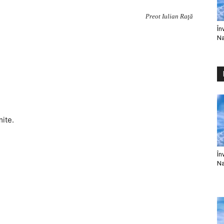
Preot Iulian Raţă
În
Na
mite.
În
Na