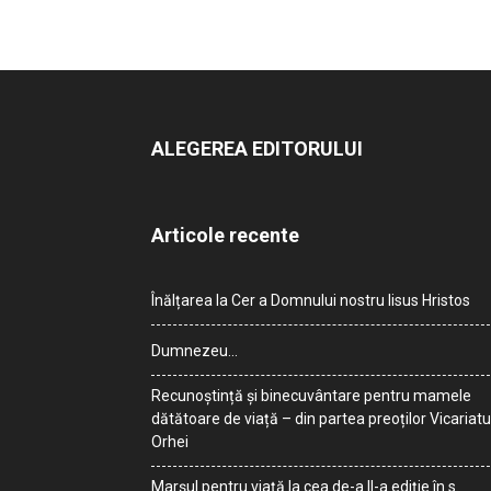
ALEGEREA EDITORULUI
Articole recente
Înălțarea la Cer a Domnului nostru Iisus Hristos
Dumnezeu…
Recunoștință și binecuvântare pentru mamele
dătătoare de viață – din partea preoților Vicariatu
Orhei
Marșul pentru viață la cea de-a II-a ediție în s.