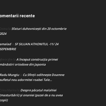
omentarii recente
Sfaturi duhovnicești din 20 octombrie
Doina
la
2024
amalad
SF SILUAN ATHONITUL -11/ 24
la
SEPEMBRIE
A început construcţia primei
gheorghe
la
mănăstiri ortodoxe din Japonia
Radu Mungiu
Cu Sfinții odihnește Doamne
la
sufletul nou adormitei roabei Tale…
Despre păcatul malahiei
Crina Marina
la
(masturbării) şi onaniei (pazei de a nu avea
copii)