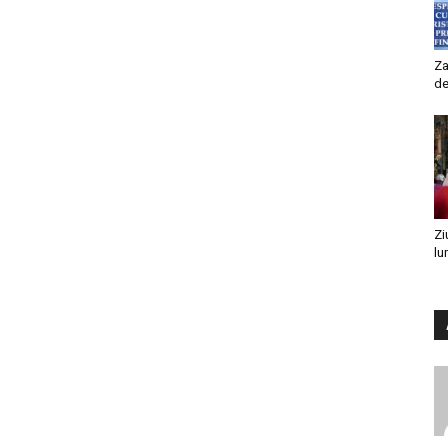
Za
de
Zi
lu