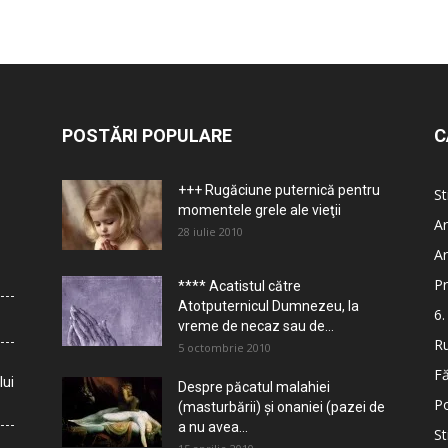
POSTĂRI POPULARE
C
+++ Rugăciune puternică pentru
St
momentele grele ale vieţii
Ar
28 iulie 2010
Ar
Pr
**** Acatistul către
Atotputernicul Dumnezeu, la
6.
vreme de necaz sau de...
Ru
5 octombrie 2010
Fă
lui
Despre păcatul malahiei
Po
(masturbării) şi onaniei (pazei de
a nu avea...
St