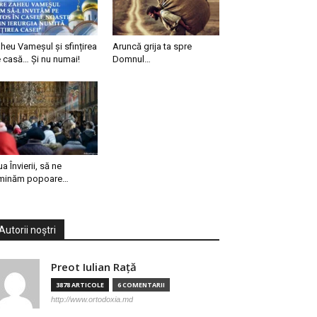
heu Vameșul și sfințirea
Aruncă grija ta spre
 casă… Și nu numai!
Domnul…
ua Învierii, să ne
minăm popoare…
Autorii noștri
Preot Iulian Raţă
3878 ARTICOLE
6 COMENTARII
http://www.ortodoxia.md