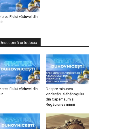
vierea Fiului văduvei din
in
Descoperă ortodoxia
vierea Fiului văduvei din
Despre minunea
in
vindecării slăbănogului
din Capernaum și
Rugăciunea inimii