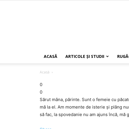
ACASĂ
ARTICOLE ŞI STUDII
RUGĂ
Acasă
0
0
Sărut mâna, părinte. Sunt o femeie cu păcat
mă la el. Am momente de isterie şi plâng nu
să fac, la spovedanie nu am ajuns încă, mă