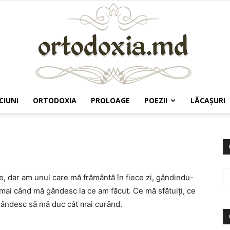
CIUNI
ORTODOXIA
PROLOAGE
POEZII
LĂCAŞURI
Ortodoxia.md
e, dar am unul care mă frământă în fiece zi, gândindu-
mai când mă gândesc la ce am făcut. Ce mă sfătuiţi, ce
 gândesc să mă duc cât mai curând.