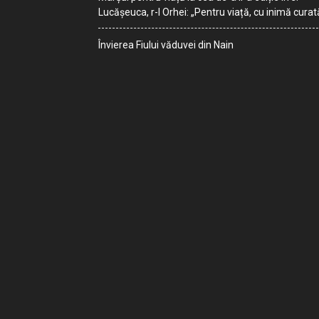
Lucășeuca, r-l Orhei: „Pentru viață, cu inimă curat
Învierea Fiului văduvei din Nain