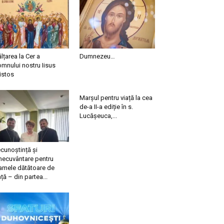
ălțarea la Cer a
Dumnezeu…
mnului nostru Iisus
istos
Marșul pentru viață la cea
de-a II-a ediție în s.
Lucășeuca,...
cunoștință și
necuvântare pentru
mele dătătoare de
ață – din partea...