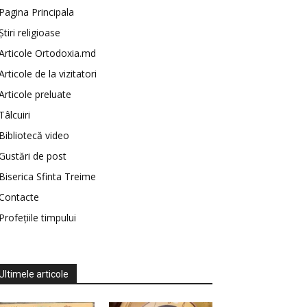
Pagina Principala
Știri religioase
Articole Ortodoxia.md
Articole de la vizitatori
Articole preluate
Tâlcuiri
Bibliotecă video
Gustări de post
Biserica Sfinta Treime
Contacte
Profețiile timpului
Ultimele articole