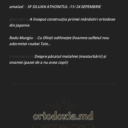
amalad
SF SILUAN ATHONITUL -11/ 24 SEPEMBRIE
la
A început construcţia primei mănăstiri ortodoxe
gheorghe
la
din Japonia
Radu Mungiu
Cu Sfinții odihnește Doamne sufletul nou
la
adormitei roabei Tale…
Despre păcatul malahiei (masturbării) şi
Crina Marina
la
onaniei (pazei de a nu avea copii)