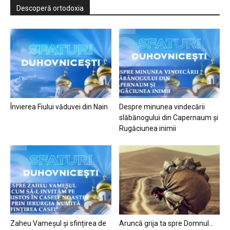
Descoperă ortodoxia
Învierea Fiului văduvei din Nain
Despre minunea vindecării
slăbănogului din Capernaum și
Rugăciunea inimii
Zaheu Vameșul și sfințirea de
Aruncă grija ta spre Domnul…