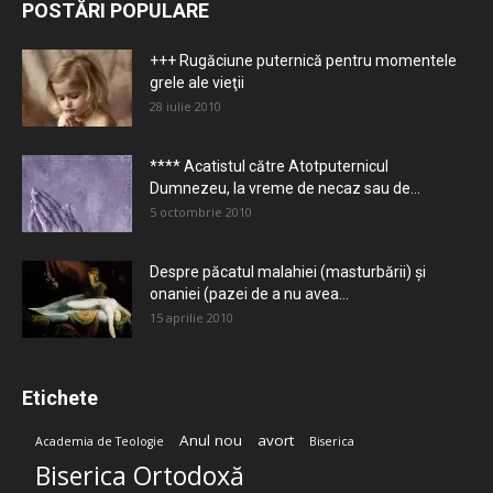
POSTĂRI POPULARE
+++ Rugăciune puternică pentru momentele
grele ale vieţii
28 iulie 2010
**** Acatistul către Atotputernicul
Dumnezeu, la vreme de necaz sau de...
5 octombrie 2010
Despre păcatul malahiei (masturbării) şi
onaniei (pazei de a nu avea...
15 aprilie 2010
Etichete
Anul nou
avort
Academia de Teologie
Biserica
Biserica Ortodoxă