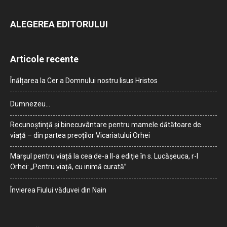
ALEGEREA EDITORULUI
Articole recente
Înălțarea la Cer a Domnului nostru Iisus Hristos
Dumnezeu…
Recunoștință și binecuvântare pentru mamele dătătoare de
viață – din partea preoților Vicariatului Orhei
Marșul pentru viață la cea de-a II-a ediție în s. Lucășeuca, r-l
Orhei: „Pentru viață, cu inimă curată”
Învierea Fiului văduvei din Nain