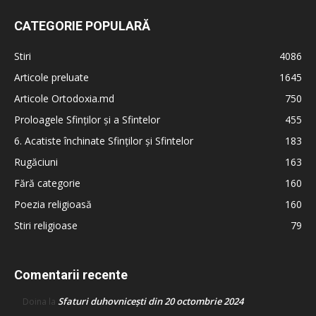
CATEGORIE POPULARĂ
Stiri
4086
Articole preluate
1645
Articole Ortodoxia.md
750
Proloagele Sfinților și a Sfintelor
455
6. Acatiste închinate Sfinților și Sfintelor
183
Rugăciuni
163
Fără categorie
160
Poezia religioasă
160
Stiri religioase
79
Comentarii recente
Sfaturi duhovnicești din 20 octombrie 2024
Doina
la