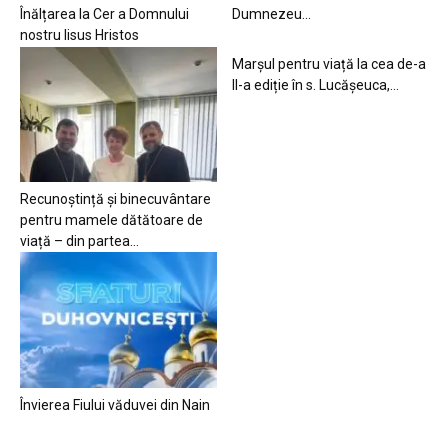
Înălțarea la Cer a Domnului
Dumnezeu…
nostru Iisus Hristos
Marșul pentru viață la cea de-a
II-a ediție în s. Lucășeuca,...
Recunoștință și binecuvântare
pentru mamele dătătoare de
viață – din partea...
Învierea Fiului văduvei din Nain