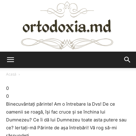
Ortodoxia.md
Acasă
0
0
Binecuvântaţi părinte! Am o întrebare la Dvs! De ce
oamenii se roagă, îşi fac cruce şi se închina lui
Dumnezeu? Ce îi dă lui Dumnezeu toate asta putere sau
ce? Iertaţi-mă Părinte de aşa întrebări! Vă rog să-mi
răspundeţi.