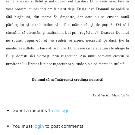
să ne răpească sufletul și să-l ducă-n iad. Că dacă Dumnezeu ne-ar lăsa în
voia noastră, atunci toți am fi pierit deja. Desigur că Domnul ne apără și
fără rugăciuni, din marea Sa dragoste, dar oare nu se cuvine nouă
păcătoșilor și netrebnicilor să-i dăm măcar câtuși de puțin?! Ori să-l
chemăm, să discutăm și mulțumim Lui prin rugăciune?! Deaceea Domnul
ne spune:
rugați-vă, să nu cădeți în ispite
, necazuri! Și dacă ți-i la
mântuirea sufletului tău și-L simți pe Dumnezeu ca Tată, atunci te atrage la
El și dorești să-i vorbești prin rugăciune. Așa unui adevărat creștin și
următor a lui Hristos îi place rugăciunea și tinde s-o aibă mereu în suflet!
Domnul să ne întărească credința noastră!
Prot Victor Mihalachi
Guest
a răspuns
15 ani ago
You must
login
to post comments