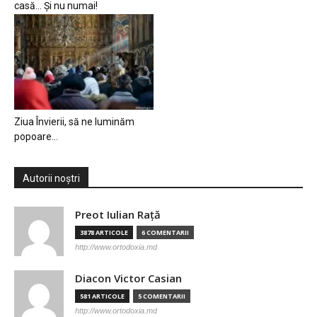
casă… Și nu numai!
Ziua Învierii, să ne luminăm
popoare…
Autorii noștri
Preot Iulian Raţă
3878 ARTICOLE
6 COMENTARII
http://www.ortodoxia.md
Diacon Victor Casian
581 ARTICOLE
5 COMENTARII
http://www.ortodoxia.md