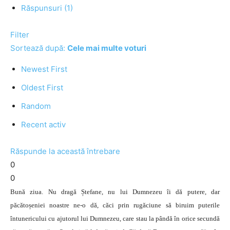
Răspunsuri (1)
Filter
Sortează după:
Cele mai multe voturi
Newest First
Oldest First
Random
Recent activ
Răspunde la această întrebare
0
0
Bună ziua. Nu dragă Ștefane, nu lui Dumnezeu îi dă putere, dar
păcătoșeniei noastre ne-o dă, căci prin rugăciune să biruim puterile
întunericului cu ajutorul lui Dumnezeu, care stau la pândă în orice secundă