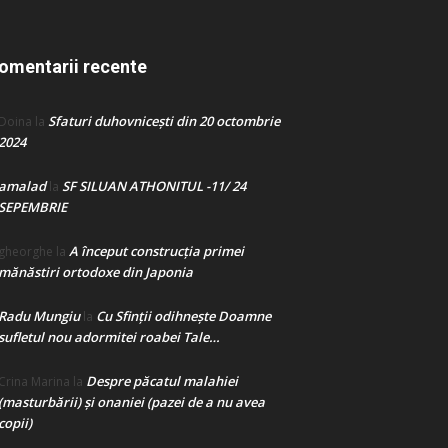
omentarii recente
Sfaturi duhovnicești din 20 octombrie
Doina
la
2024
amalad
SF SILUAN ATHONITUL -11/ 24
la
SEPEMBRIE
A început construcţia primei
gheorghe
la
mănăstiri ortodoxe din Japonia
Radu Mungiu
Cu Sfinții odihnește Doamne
la
sufletul nou adormitei roabei Tale…
Despre păcatul malahiei
Crina Marina
la
(masturbării) şi onaniei (pazei de a nu avea
copii)