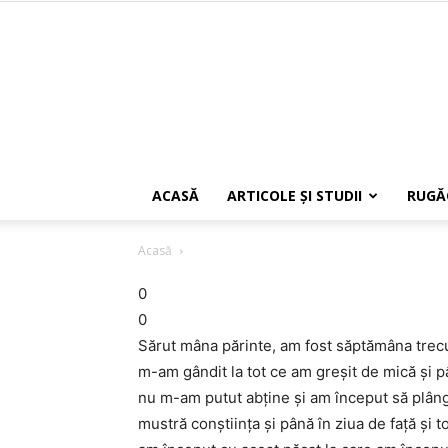
ACASĂ
ARTICOLE ŞI STUDII
RUGĂ
Acasă
0
0
Sărut mâna părinte, am fost săptămâna trec
m-am gândit la tot ce am greşit de mică şi pâ
nu m-am putut abţine şi am început să plâng
mustră conştiinţa şi până în ziua de faţă şi