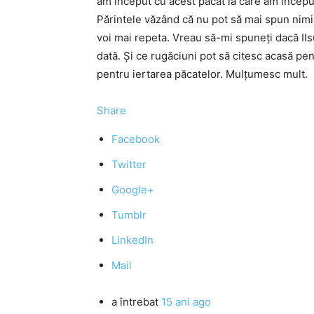
am început cu acest păcat la care am început
Părintele văzând că nu pot să mai spun nimic
voi mai repeta. Vreau să-mi spuneţi dacă IIs
dată. Şi ce rugăciuni pot să citesc acasă pent
pentru iertarea păcatelor. Mulţumesc mult.
Share
Facebook
Twitter
Google+
Tumblr
LinkedIn
Mail
a întrebat
15 ani ago