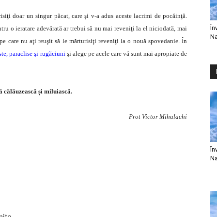
risiţi doar un singur păcat, care şi v-a adus aceste lacrimi de pocăinţă.
În
tru o ieratare adevărată ar trebui să nu mai reveniţi la el niciodată, mai
Na
 pe care nu aţi reuşit să le mărturisiţi reveniţi la o nouă spovedanie. În
ste, paraclise şi rugăciuni
şi alege pe acele care vă sunt mai apropiate de
 călăuzească și miluiască.
Prot Victor Mihalachi
În
Na
mite.