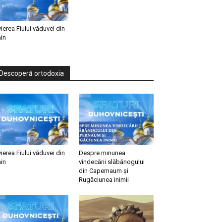
vierea Fiului văduvei din
in
Descoperă ortodoxia
vierea Fiului văduvei din
Despre minunea
in
vindecării slăbănogului
din Capernaum și
Rugăciunea inimii