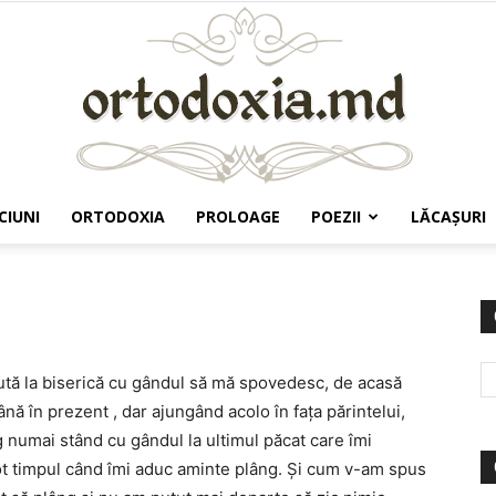
CIUNI
ORTODOXIA
PROLOAGE
POEZII
LĂCAŞURI
Ortodoxia.md
ută la biserică cu gândul să mă spovedesc, de acasă
nă în prezent , dar ajungând acolo în faţa părintelui,
 numai stând cu gândul la ultimul păcat care îmi
 tot timpul când îmi aduc aminte plâng. Şi cum v-am spus