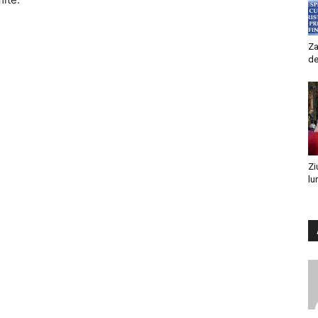
Za
de
Zi
lu