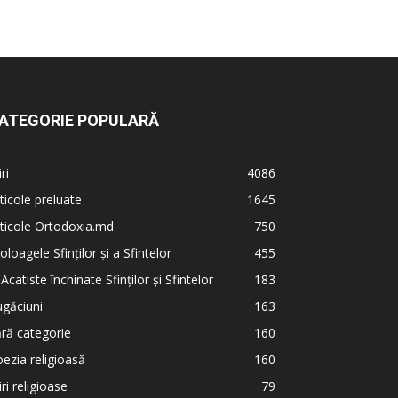
ATEGORIE POPULARĂ
iri
4086
ticole preluate
1645
ticole Ortodoxia.md
750
oloagele Sfinților și a Sfintelor
455
 Acatiste închinate Sfinților și Sfintelor
183
găciuni
163
ră categorie
160
ezia religioasă
160
iri religioase
79