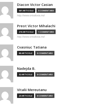
Diacon Victor Casian
581 ARTICOLE
5 COMENTARII
http://www.ortodoxia.md
Preot Victor Mihalachi
210 ARTICOLE
1 COMENTARII
http://www.ortodoxia.md
Cvasniuc Tatiana
88 ARTICOLE
0 COMENTARII
Nadejda B.
32 ARTICOLE
0 COMENTARII
Vitalii Mereutanu
23 ARTICOLE
0 COMENTARII