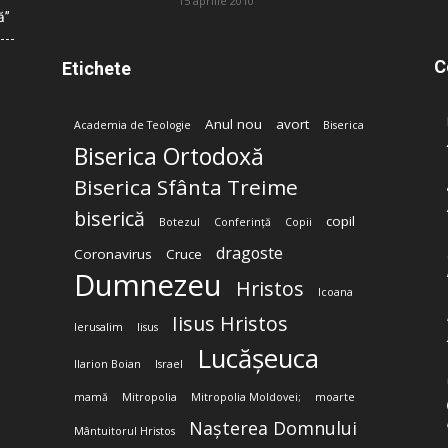
15 aprilie 2010
ă”
C
Etichete
Anul nou
avort
Academia de Teologie
Biserica
Biserica Ortodoxă
Biserica Sfânta Treime
biserică
copil
Botezul
Conferință
Copii
dragoste
Coronavirus
Cruce
Dumnezeu
Hristos
Icoana
Iisus Hristos
Ierusalim
Iisus
Lucășeuca
Ilarion Boian
Israel
mamă
Mitropolia
Mitropolia Moldovei;
moarte
Nașterea Domnului
Mântuitorul Hristos