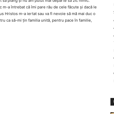
 să plâng şi nu am putut mai departe să zic nimic.
 m-a întrebat că îmi pare rău de cele făcute şi dacă le
us Hristos m-a iertat sau va fi nevoie să mă mai duc o
ru ca să-mi ţin familia unită, pentru pace în familie,