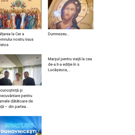
ălțarea la Cer a
Dumnezeu…
mnului nostru Iisus
istos
Marșul pentru viață la cea
de-a II-a ediție în s.
Lucășeuca,...
cunoștință și
necuvântare pentru
mele dătătoare de
ață – din partea...