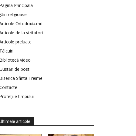
Pagina Principala
Știri religioase
Articole Ortodoxia.md
Articole de la vizitatori
Articole preluate
Tâlcuiri
Bibliotecă video
Gustări de post
Biserica Sfinta Treime
Contacte
Profețiile timpului
Ultimele articole