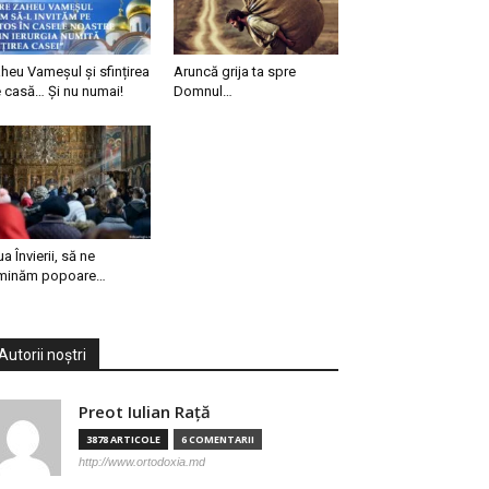
heu Vameșul și sfințirea
Aruncă grija ta spre
 casă… Și nu numai!
Domnul…
ua Învierii, să ne
minăm popoare…
Autorii noștri
Preot Iulian Raţă
3878 ARTICOLE
6 COMENTARII
http://www.ortodoxia.md