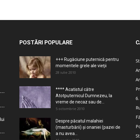
POSTĂRI POPULARE
C
+++ Rugăciune puternică pentru
St
momentele grele ale vieţii
Ar
28 iulie 2010
Ar
Pr
**** Acatistul către
Atotputernicul Dumnezeu, la
6.
vreme de necaz sau de...
Ru
5 octombrie 2010
Fă
lui
Despre păcatul malahiei
Po
(masturbării) şi onaniei (pazei de
a nu avea...
St