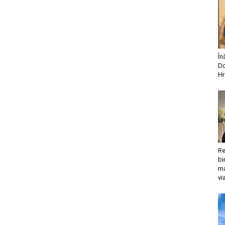
În
Do
Hr
Re
bi
ma
vi