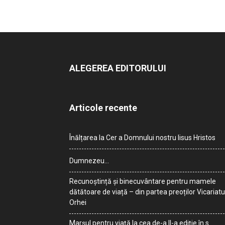
ALEGEREA EDITORULUI
Articole recente
Înălțarea la Cer a Domnului nostru Iisus Hristos
Dumnezeu…
Recunoștință și binecuvântare pentru mamele
dătătoare de viață – din partea preoților Vicariatu
Orhei
Marșul pentru viață la cea de-a II-a ediție în s.