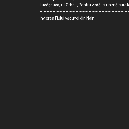
Lucășeuca, r-l Orhei: „Pentru viață, cu inimă curat
Învierea Fiului văduvei din Nain