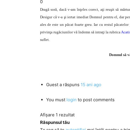
0
Dragă soră, dacă v-am înţeles corect, aţi reuşit să mărtu
Desigur că v-a şi iertat imediat Domnul pentru el, dar pen
ales de este un păcat foarte greu. Iar cu restul păcatelor
privinţa rugăciunilor vă îndemn să intraţi la rubrica
Acati
suflet.
Domnul să vă
Guest
a răspuns
15 ani ago
You must
login
to post comments
Afișare 1 rezultat
Răspunsul tău
Te rog să te
autentifici
mai întâi pentru a tri