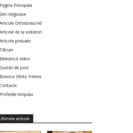
Pagina Principala
Știri religioase
Articole Ortodoxia.md
Articole de la vizitatori
Articole preluate
Tâlcuiri
Bibliotecă video
Gustări de post
Biserica Sfinta Treime
Contacte
Profețiile timpului
Ultimele articole