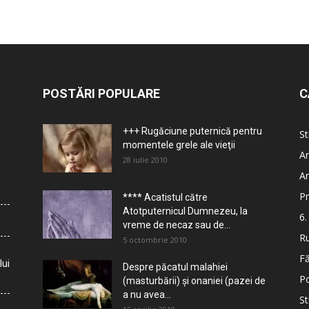
POSTĂRI POPULARE
C
+++ Rugăciune puternică pentru
St
momentele grele ale vieţii
Ar
28 iulie 2010
Ar
Pr
**** Acatistul către
Atotputernicul Dumnezeu, la
6.
vreme de necaz sau de...
Ru
5 octombrie 2010
Fă
lui
Despre păcatul malahiei
Po
(masturbării) şi onaniei (pazei de
a nu avea...
St