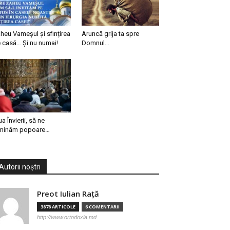
heu Vameșul și sfințirea
Aruncă grija ta spre
 casă… Și nu numai!
Domnul…
ua Învierii, să ne
minăm popoare…
Autorii noștri
Preot Iulian Raţă
3878 ARTICOLE
6 COMENTARII
http://www.ortodoxia.md