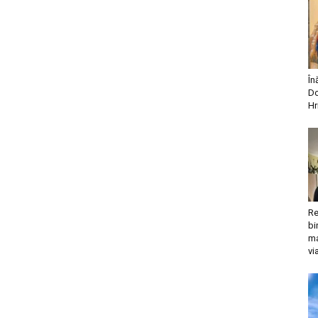
În
Do
Hr
Re
bi
ma
vi