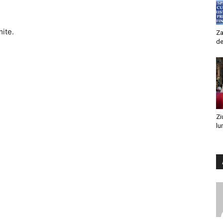
mite.
Za
de
Zi
lu