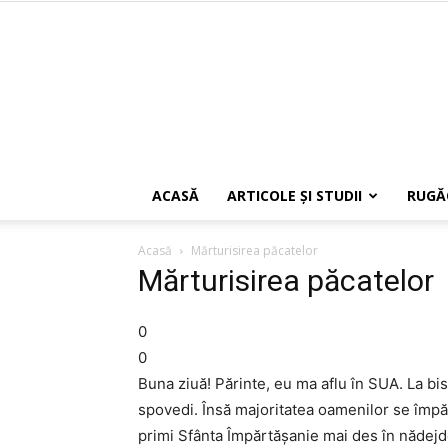
ACASĂ
ARTICOLE ŞI STUDII
RUGĂ
Acasă
Mărturisirea păcatelor
Mărturisirea păcatelor
0
0
Buna ziuă! Părinte, eu ma aflu în SUA. La bis
spovedi. Însă majoritatea oamenilor se împăr
primi Sfânta Împărtășanie mai des în nădejd