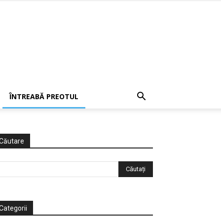
ÎNTREABĂ PREOTUL
Căutare
Categorii