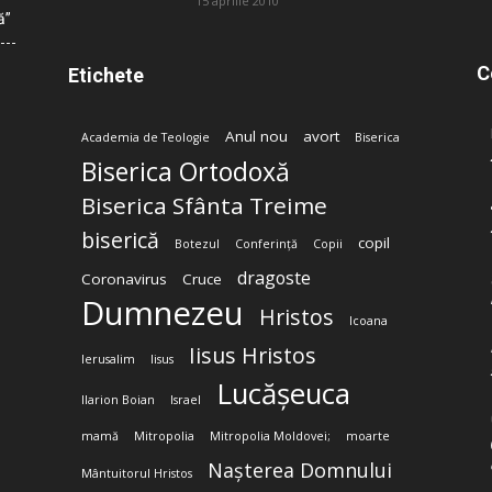
15 aprilie 2010
ă”
C
Etichete
Anul nou
avort
Academia de Teologie
Biserica
Biserica Ortodoxă
Biserica Sfânta Treime
biserică
copil
Botezul
Conferință
Copii
dragoste
Coronavirus
Cruce
Dumnezeu
Hristos
Icoana
Iisus Hristos
Ierusalim
Iisus
Lucășeuca
Ilarion Boian
Israel
mamă
Mitropolia
Mitropolia Moldovei;
moarte
Nașterea Domnului
Mântuitorul Hristos