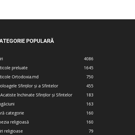
ATEGORIE POPULARĂ
iri
4086
ticole preluate
1645
ticole Ortodoxia.md
750
oloagele Sfinților și a Sfintelor
455
 Acatiste închinate Sfinților și Sfintelor
183
găciuni
163
ră categorie
160
ezia religioasă
160
iri religioase
79