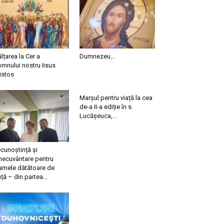
ălțarea la Cer a
Dumnezeu…
mnului nostru Iisus
istos
Marșul pentru viață la cea
de-a II-a ediție în s.
Lucășeuca,...
cunoștință și
necuvântare pentru
mele dătătoare de
ață – din partea...