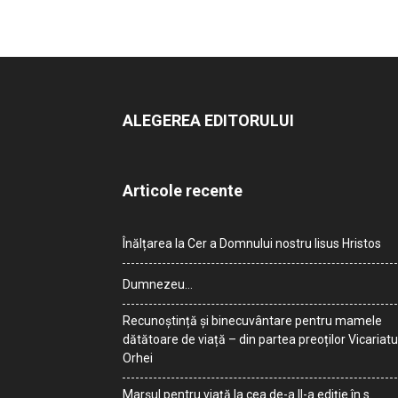
ALEGEREA EDITORULUI
Articole recente
Înălțarea la Cer a Domnului nostru Iisus Hristos
Dumnezeu…
Recunoștință și binecuvântare pentru mamele
dătătoare de viață – din partea preoților Vicariatu
Orhei
Marșul pentru viață la cea de-a II-a ediție în s.