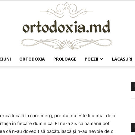
CIUNI
ORTODOXIA
PROLOAGE
POEZII
LĂCAŞURI
Ortodoxia.md
erica locală la care merg, preotul nu este licenţiat de a
tășă în fiecare duminică. El ne-a zis ca oamenii pot
ea că n-au dovedit să păcătuiască și n-au nevoie de o