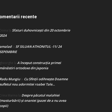
omentarii recente
Sfaturi duhovnicești din 20 octombrie
Doina
la
2024
amalad
SF SILUAN ATHONITUL -11/ 24
la
SEPEMBRIE
A început construcţia primei
gheorghe
la
mănăstiri ortodoxe din Japonia
Radu Mungiu
Cu Sfinții odihnește Doamne
la
sufletul nou adormitei roabei Tale…
Despre păcatul malahiei
Crina Marina
la
(masturbării) şi onaniei (pazei de a nu avea
copii)