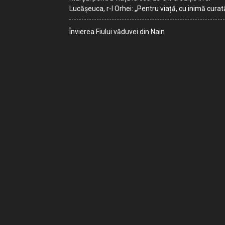
Lucășeuca, r-l Orhei: „Pentru viață, cu inimă curat
Învierea Fiului văduvei din Nain