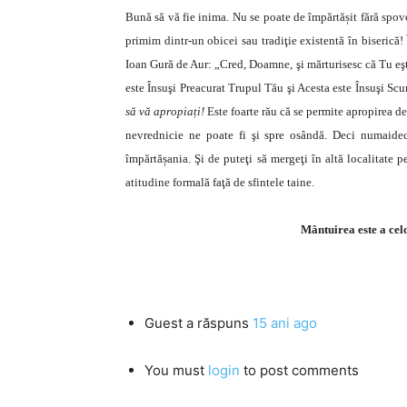
Bună să vă fie inima. Nu se poate de împărtășit fără spov
primim dintr-un obicei sau tradiţie existentă în biserică
Ioan Gură de Aur: „Cred, Doamne, şi mărturisesc că Tu eş
este Însuşi Preacurat Trupul Tău şi Acesta este Însuşi Scu
să vă apropiați!
Este foarte rău că se permite apropirea d
nevrednicie ne poate fi şi spre osândă.
Deci numaidec
împărtășania. Şi de puteţi să mergeţi în altă localitate p
atitudine formală faţă de sfintele taine.
Mântuirea este a celo
Guest
a răspuns
15 ani ago
You must
login
to post comments