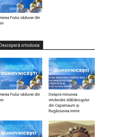
vierea Fiului văduvei din
in
Descoperă ortodoxia
vierea Fiului văduvei din
Despre minunea
in
vindecării slăbănogului
din Capernaum și
Rugăciunea inimii