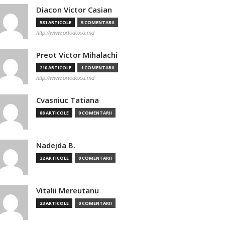
Diacon Victor Casian
581 ARTICOLE
5 COMENTARII
http://www.ortodoxia.md
Preot Victor Mihalachi
210 ARTICOLE
1 COMENTARII
http://www.ortodoxia.md
Cvasniuc Tatiana
88 ARTICOLE
0 COMENTARII
Nadejda B.
32 ARTICOLE
0 COMENTARII
Vitalii Mereutanu
23 ARTICOLE
0 COMENTARII