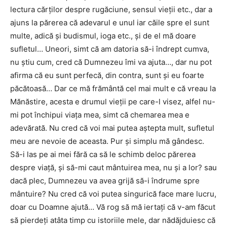
lectura cărților despre rugăciune, sensul vieții etc., dar a
ajuns la părerea că adevarul e unul iar căile spre el sunt
multe, adică și budismul, ioga etc., și de el mă doare
sufletul… Uneori, simt că am datoria să-i îndrept cumva,
nu știu cum, cred că Dumnezeu îmi va ajuta…, dar nu pot
afirma că eu sunt perfecă, din contra, sunt și eu foarte
păcătoasă… Dar ce mă frământă cel mai mult e că vreau la
Mănăstire, acesta e drumul vieții pe care-l visez, alfel nu-
mi pot închipui viața mea, simt că chemarea mea e
adevărată. Nu cred că voi mai putea aștepta mult, sufletul
meu are nevoie de aceasta. Pur și simplu mă gândesc.
Să-i las pe ai mei fără ca să le schimb deloc părerea
despre viață, și să-mi caut mântuirea mea, nu și a lor? sau
dacă plec, Dumnezeu va avea grijă să-i îndrume spre
mântuire? Nu cred că voi putea singurică face mare lucru,
doar cu Doamne ajută… Vă rog să mă iertați că v-am făcut
să pierdeți atâta timp cu istoriile mele, dar nădăjduiesc că