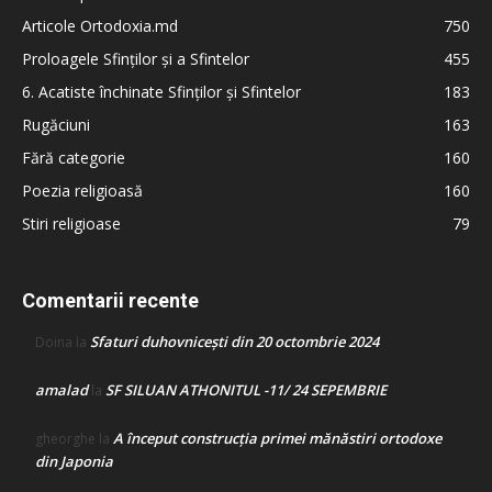
Articole Ortodoxia.md
750
Proloagele Sfinților și a Sfintelor
455
6. Acatiste închinate Sfinților și Sfintelor
183
Rugăciuni
163
Fără categorie
160
Poezia religioasă
160
Stiri religioase
79
Comentarii recente
Sfaturi duhovnicești din 20 octombrie 2024
Doina
la
amalad
SF SILUAN ATHONITUL -11/ 24 SEPEMBRIE
la
A început construcţia primei mănăstiri ortodoxe
gheorghe
la
din Japonia