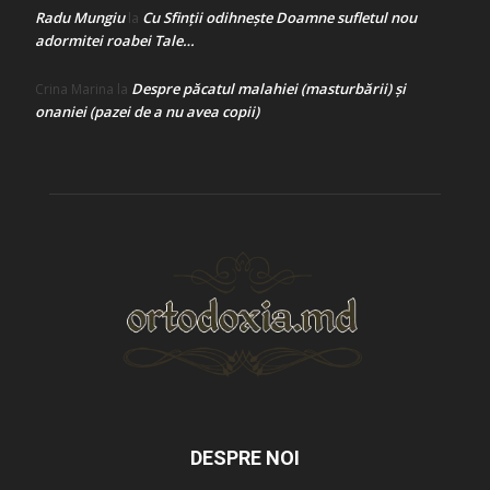
Radu Mungiu
Cu Sfinții odihnește Doamne sufletul nou
la
adormitei roabei Tale…
Despre păcatul malahiei (masturbării) şi
Crina Marina
la
onaniei (pazei de a nu avea copii)
DESPRE NOI