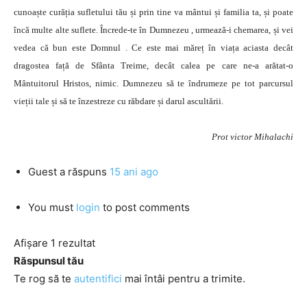
cunoaște curăția sufletului tău și prin tine va mântui și familia ta, și poate
încă multe alte suflete. Încrede-te în Dumnezeu , urmează-i chemarea, și vei
vedea că bun este Domnul . Ce este mai măreț în viața aciasta decât
dragostea față de Sfânta Treime, decât calea pe care ne-a arătat-o
Mântuitorul Hristos, nimic. Dumnezeu să te îndrumeze pe tot parcursul
vieții tale și să te înzestreze cu răbdare și darul ascultării.
Prot victor Mihalachi
Guest
a răspuns
15 ani ago
You must
login
to post comments
Afișare 1 rezultat
Răspunsul tău
Te rog să te
autentifici
mai întâi pentru a trimite.