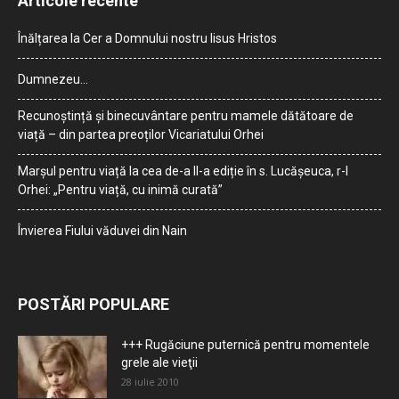
Articole recente
Înălțarea la Cer a Domnului nostru Iisus Hristos
Dumnezeu…
Recunoștință și binecuvântare pentru mamele dătătoare de
viață – din partea preoților Vicariatului Orhei
Marșul pentru viață la cea de-a II-a ediție în s. Lucășeuca, r-l
Orhei: „Pentru viață, cu inimă curată”
Învierea Fiului văduvei din Nain
POSTĂRI POPULARE
+++ Rugăciune puternică pentru momentele
grele ale vieţii
28 iulie 2010