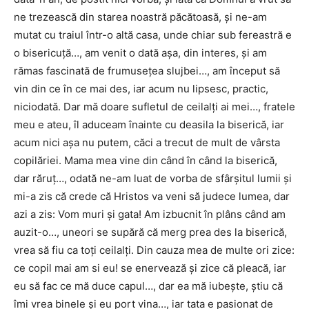
ne trezească din starea noastră păcătoasă, și ne-am
mutat cu traiul într-o altă casa, unde chiar sub fereastră e
o bisericuță…, am venit o dată așa, din interes, și am
rămas fascinată de frumusețea slujbei…, am început să
vin din ce în ce mai des, iar acum nu lipsesc, practic,
niciodată. Dar mă doare sufletul de ceilalți ai mei…, fratele
meu e ateu, îl aduceam înainte cu deasila la biserică, iar
acum nici așa nu putem, căci a trecut de mult de vârsta
copilăriei. Mama mea vine din când în când la biserică,
dar răruț…, odată ne-am luat de vorba de sfârșitul lumii și
mi-a zis că crede că Hristos va veni să judece lumea, dar
azi a zis: Vom muri și gata! Am izbucnit în plâns când am
auzit-o…, uneori se supără că merg prea des la biserică,
vrea să fiu ca toți ceilalți. Din cauza mea de multe ori zice:
ce copil mai am si eu! se enervează și zice că pleacă, iar
eu să fac ce mă duce capul…, dar ea mă iubește, știu că
îmi vrea binele și eu port vina…, iar tata e pasionat de