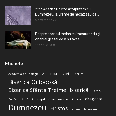
**** Acatistul către Atotputernicul
Dumnezeu, la vreme de necaz sau de...
5 octombrie 2010
Despre păcatul malahiei (masturbării) şi
onaniei (pazei de a nu avea...
15 aprilie 2010
Etichete
Anul nou
avort
Academia de Teologie
Biserica
Biserica Ortodoxă
Biserica Sfânta Treime
biserică
Botezul
dragoste
copil
Coronavirus
Cruce
Conferință
Copii
Dumnezeu
Hristos
Icoana
Ierusalim