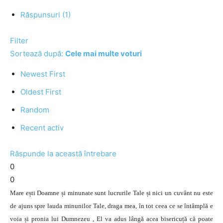
Răspunsuri (1)
Filter
Sortează după:
Cele mai multe voturi
Newest First
Oldest First
Random
Recent activ
Răspunde la această întrebare
0
0
Mare ești Doamne și minunate sunt lucrurile Tale și nici un cuvânt nu este
de ajuns spre lauda minunilor Tale, draga mea, în tot ceea ce se întâmplă e
voia și pronia lui Dumnezeu , El va adus lângă acea bisericuță că poate