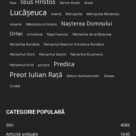
Iisus Hristos
Iisus
Ilarion Boian
Israel
Lucășeuca
mamă
Mitropolia
Mitropolia Moldovei;
Nașterea Domnului
moarte
Mântuitorul Hristos
Orhei
ortodoxia
Papa Francisc
Patriarhia de la Moscova
Patriarhia Română
Patriarhul Bisericii Ortodoxe Române
Patriarhul Chiril
Patriarhul Daniel
Patriarhul Ecumenic
Predica
Patriarhul Kirill
pictura
Preot Iulian Rață
Sfaturi duhovnicești;
Sinaxa
Școală
CATEGORIE POPULARĂ
Stiri
4086
Articole preluate
1645