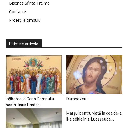
Biserica Sfinta Treime
Contacte
Profețiile timpului
Ultimele articole
Înălțarea la Cer a Domnului
Dumnezeu…
nostru Iisus Hristos
Marșul pentru viață la cea de-a
II-a ediție în s. Lucășeuca,...