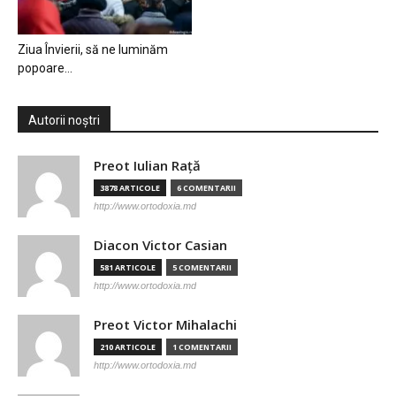
Ziua Învierii, să ne luminăm
popoare…
Autorii noștri
Preot Iulian Raţă
3878 ARTICOLE
6 COMENTARII
http://www.ortodoxia.md
Diacon Victor Casian
581 ARTICOLE
5 COMENTARII
http://www.ortodoxia.md
Preot Victor Mihalachi
210 ARTICOLE
1 COMENTARII
http://www.ortodoxia.md