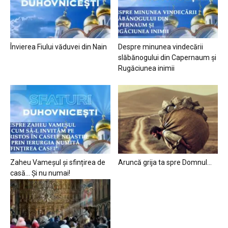
Învierea Fiului văduvei din Nain
Despre minunea vindecării
slăbănogului din Capernaum și
Rugăciunea inimii
Zaheu Vameșul și sfințirea de
Aruncă grija ta spre Domnul…
casă… Și nu numai!