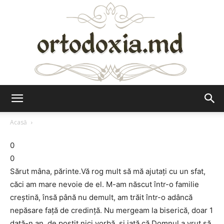
Ortodoxia.md
Acasă
0
0
Sărut mâna, părinte.Vă rog mult să mă ajutați cu un sfat,
căci am mare nevoie de el. M-am născut într-o familie
creștină, însă până nu demult, am trăit într-o adâncă
nepăsare față de credință. Nu mergeam la biserică, doar 1
dată-n an, de postit nici vorbă, și iată că Domnul a vrut să