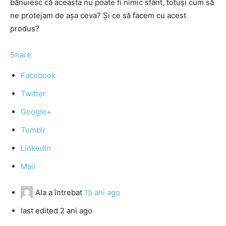
bănuiesc că aceasta nu poate fi nimic sfânt, totuşi cum să
ne protejam de aşa ceva? Şi ce să facem cu acest
produs?
Share
Facebook
Twitter
Google+
Tumblr
LinkedIn
Mail
Ala
a întrebat
15 ani ago
last edited 2 ani ago