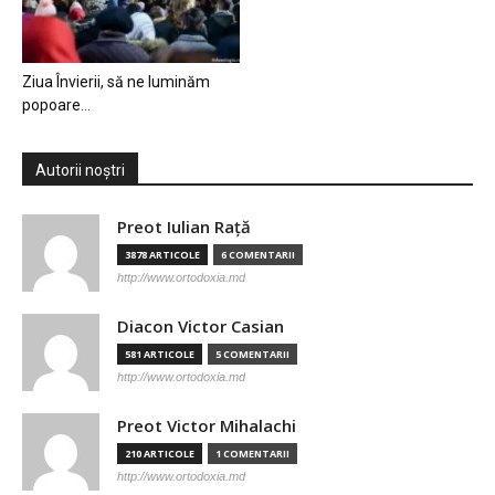
Ziua Învierii, să ne luminăm
popoare…
Autorii noștri
Preot Iulian Raţă
3878 ARTICOLE
6 COMENTARII
http://www.ortodoxia.md
Diacon Victor Casian
581 ARTICOLE
5 COMENTARII
http://www.ortodoxia.md
Preot Victor Mihalachi
210 ARTICOLE
1 COMENTARII
http://www.ortodoxia.md