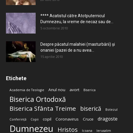
**** Acatistul către Atotputernicul
Dumnezeu, la vreme de necaz sau de...
5 octombrie 2010
Despre păcatul malahiei (masturbării) şi
onaniei (pazei de a nu avea...
15 aprilie 2010
Etichete
Anul nou
avort
Academia de Teologie
Biserica
Biserica Ortodoxă
Biserica Sfânta Treime
biserică
Botezul
dragoste
copil
Coronavirus
Cruce
Conferință
Copii
Dumnezeu
Hristos
Icoana
Ierusalim