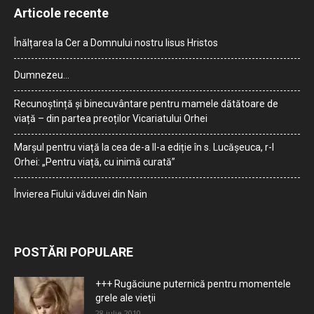
Articole recente
Înălțarea la Cer a Domnului nostru Iisus Hristos
Dumnezeu…
Recunoștință și binecuvântare pentru mamele dătătoare de
viață – din partea preoților Vicariatului Orhei
Marșul pentru viață la cea de-a II-a ediție în s. Lucășeuca, r-l
Orhei: „Pentru viață, cu inimă curată”
Învierea Fiului văduvei din Nain
POSTĂRI POPULARE
+++ Rugăciune puternică pentru momentele
grele ale vieţii
28 iulie 2010