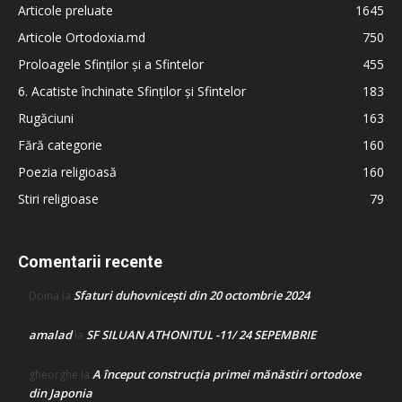
Articole preluate
1645
Articole Ortodoxia.md
750
Proloagele Sfinților și a Sfintelor
455
6. Acatiste închinate Sfinților și Sfintelor
183
Rugăciuni
163
Fără categorie
160
Poezia religioasă
160
Stiri religioase
79
Comentarii recente
Sfaturi duhovnicești din 20 octombrie 2024
Doina
la
amalad
SF SILUAN ATHONITUL -11/ 24 SEPEMBRIE
la
A început construcţia primei mănăstiri ortodoxe
gheorghe
la
din Japonia