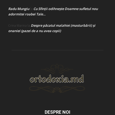
Radu Mungiu
Cu Sfinții odihnește Doamne sufletul nou
la
adormitei roabei Tale…
Despre păcatul malahiei (masturbării) şi
Crina Marina
la
onaniei (pazei de a nu avea copii)
DESPRE NOI