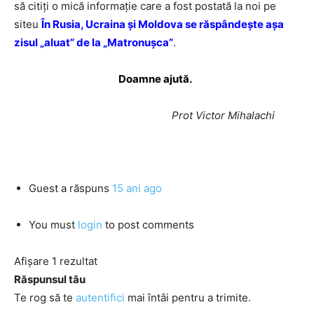
să citiţi o mică informaţie care a fost postată la noi pe
siteu
În Rusia, Ucraina și Moldova se răspândește așa
zisul „aluat” de la „Matronușca”
.
Doamne ajută.
Prot Victor Mihalachi
Guest
a răspuns
15 ani ago
You must
login
to post comments
Afișare 1 rezultat
Răspunsul tău
Te rog să te
autentifici
mai întâi pentru a trimite.