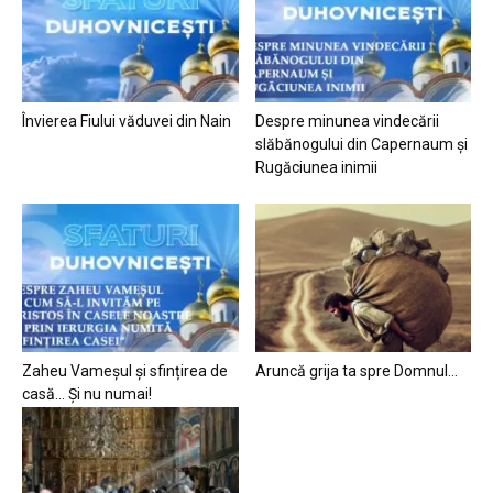
Învierea Fiului văduvei din Nain
Despre minunea vindecării
slăbănogului din Capernaum și
Rugăciunea inimii
Zaheu Vameșul și sfințirea de
Aruncă grija ta spre Domnul…
casă… Și nu numai!