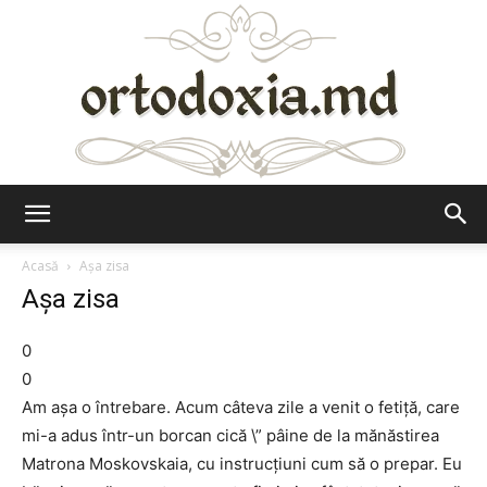
Ortodoxia.md
Acasă
Aşa zisa
Aşa zisa
0
0
Am aşa o întrebare. Acum câteva zile a venit o fetiţă, care
mi-a adus într-un borcan cică \” pâine de la mănăstirea
Matrona Moskovskaia, cu instrucţiuni cum să o prepar. Eu