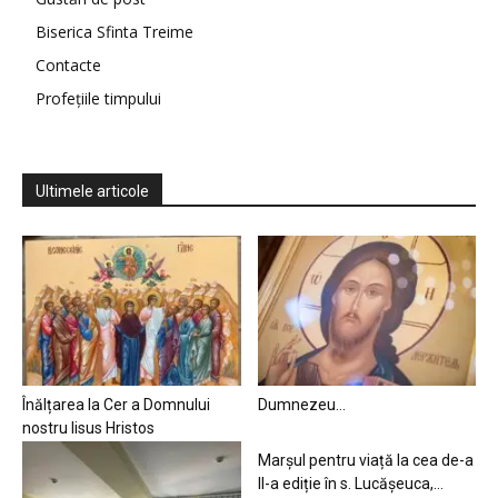
Biserica Sfinta Treime
Contacte
Profețiile timpului
Ultimele articole
Înălțarea la Cer a Domnului
Dumnezeu…
nostru Iisus Hristos
Marșul pentru viață la cea de-a
II-a ediție în s. Lucășeuca,...