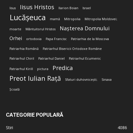
Iisus Hristos
Iisus
Ilarion Boian
Israel
Lucășeuca
mamă
Mitropolia
Mitropolia Moldovei;
Nașterea Domnului
moarte
Mântuitorul Hristos
Orhei
ortodoxia
Papa Francisc
Patriarhia de la Moscova
Patriarhia Română
Patriarhul Bisericii Ortodoxe Române
Patriarhul Chiril
Patriarhul Daniel
Patriarhul Ecumenic
Predica
Patriarhul Kirill
pictura
Preot Iulian Rață
Sfaturi duhovnicești;
Sinaxa
Școală
CATEGORIE POPULARĂ
Stiri
4086