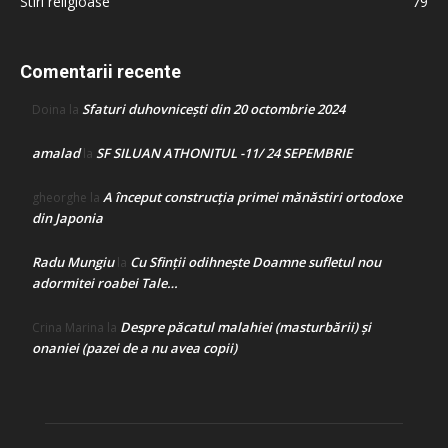
Stiri religioase
79
Comentarii recente
Sfaturi duhovnicești din 20 octombrie 2024
Doina
la
amalad
SF SILUAN ATHONITUL -11/ 24 SEPEMBRIE
la
A început construcţia primei mănăstiri ortodoxe
gheorghe
la
din Japonia
Radu Mungiu
Cu Sfinții odihnește Doamne sufletul nou
la
adormitei roabei Tale…
Despre păcatul malahiei (masturbării) şi
Crina Marina
la
onaniei (pazei de a nu avea copii)