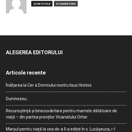
23 ARTICOLE
0 COMENTARII
ALEGEREA EDITORULUI
Articole recente
Înălțarea la Cer a Domnului nostru Iisus Hristos
Dumnezeu…
Recunoștință și binecuvântare pentru mamele dătătoare de
viață – din partea preoților Vicariatului Orhei
Marșul pentru viață la cea de-a II-a ediție în s. Lucășeuca, r-l