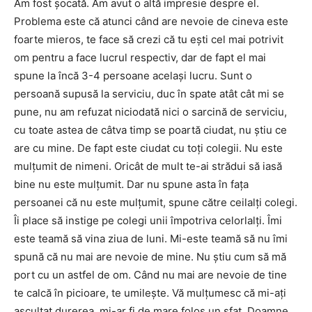
Am fost şocată. Am avut o altă impresie despre el.
Problema este că atunci când are nevoie de cineva este
foarte mieros, te face să crezi că tu eşti cel mai potrivit
om pentru a face lucrul respectiv, dar de fapt el mai
spune la încă 3-4 persoane acelaşi lucru. Sunt o
persoană supusă la serviciu, duc în spate atât cât mi se
pune, nu am refuzat niciodată nici o sarcină de serviciu,
cu toate astea de câtva timp se poartă ciudat, nu ştiu ce
are cu mine. De fapt este ciudat cu toţi colegii. Nu este
mulţumit de nimeni. Oricât de mult te-ai strădui să iasă
bine nu este mulţumit. Dar nu spune asta în faţa
persoanei că nu este mulţumit, spune către ceilalţi colegi.
Îi place să instige pe colegi unii împotriva celorlalţi. Îmi
este teamă să vina ziua de luni. Mi-este teamă să nu îmi
spună că nu mai are nevoie de mine. Nu ştiu cum să mă
port cu un astfel de om. Când nu mai are nevoie de tine
te calcă în picioare, te umileşte. Vă mulţumesc că mi-aţi
ascultat durerea, mi-ar fi de mare folos un sfat. Doamne