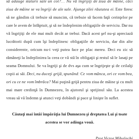
să adauge staturii sale un cot?… Nu vă îngrijiţi de ziua de mâine, căci
ziua de mâine se va îngriji de ale sale. Ajunge zilei răutatea ei.
Este firesc
să ne gândim că trebuie să muncim, că trebuie să facem faţă cerinţelor pe
care le avem de înfăptuit, şi să ne îndeplenim obligaţiile de serviciu. Dar nu
vă îngrijiţi de ele mai mult decât ar trebui. Dacă acest şef nu-şi apreciază
lucrătorii după cum îşi îndeplinesc obligaţiile de serviciu, dar din alte
considerente, oricum nu-i veţi putea face pe plac mereu. Deci eu zic să
rămâneţi la îndeplinirea la ceea ce vă stă în obligaţii şi restul să le lasaţi pe
seama Domnului. Se va îngriji şi de dvs aşa cum se îngrijeşte şi de ceilalţi
copii ai săi.
Deci, nu duceţi grijă, spunând: Ce vom mânca, ori ce vom bea,
ori cu ce ne vom îmbrăca?
Mai puţină grijă pentru ziua de mâine şi cu mult
mai mare credinţă în Dumnezeu, în ajutorul şi sprijinul său.
La acestea
vreau să vă îndemn şi atunci veţi dobândi şi pace şi linişte în suflet.
Căutaţi mai întâi împărăţia lui Dumnezeu şi dreptatea Lui şi toate
acestea se vor adăuga vouă.
Prot Victor Mihalachi