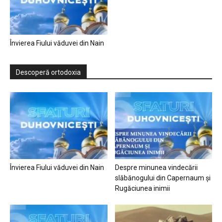
Învierea Fiului văduvei din Nain
Descoperă ortodoxia
Învierea Fiului văduvei din Nain
Despre minunea vindecării
slăbănogului din Capernaum și
Rugăciunea inimii