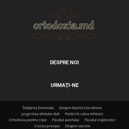
DESPRE NOI
URMAȚI-NE
Înălțarea Domnului
Despre Martorii lui Iehova
pogorirea-sfintului-duh
Piedici în calea mîntuirii
Ortodoxia pentru copii
Păcatul avortului
Păcatul vrăjitoriilor
Crucea preoției
Despre vaccine