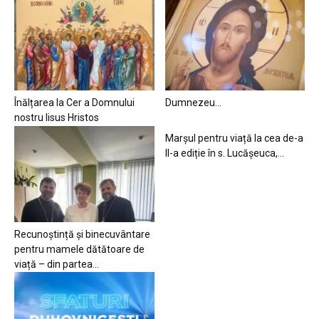
Înălțarea la Cer a Domnului
Dumnezeu…
nostru Iisus Hristos
Marșul pentru viață la cea de-a
II-a ediție în s. Lucășeuca,...
Recunoștință și binecuvântare
pentru mamele dătătoare de
viață – din partea...