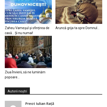
Zaheu Vameșul și sfințirea de
Aruncă grija ta spre Domnul…
casă… Și nu numai!
Ziua Învierii, să ne luminăm
popoare…
Autorii noștri
Preot Iulian Raţă