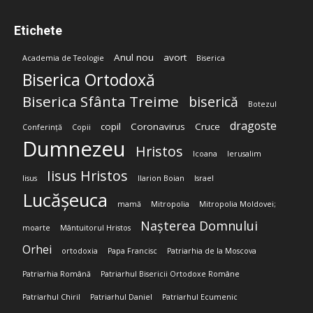
Etichete
Anul nou
avort
Academia de Teologie
Biserica
Biserica Ortodoxă
Biserica Sfânta Treime
biserică
Botezul
dragoste
copil
Coronavirus
Cruce
Conferință
Copii
Dumnezeu
Hristos
Icoana
Ierusalim
Iisus Hristos
Iisus
Ilarion Boian
Israel
Lucășeuca
mamă
Mitropolia
Mitropolia Moldovei;
Nașterea Domnului
moarte
Mântuitorul Hristos
Orhei
ortodoxia
Papa Francisc
Patriarhia de la Moscova
Patriarhia Română
Patriarhul Bisericii Ortodoxe Române
Patriarhul Chiril
Patriarhul Daniel
Patriarhul Ecumenic