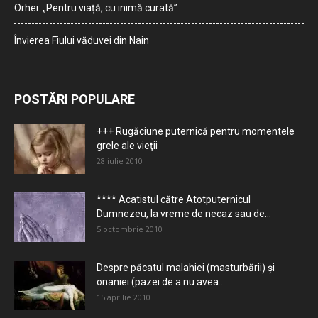
Orhei: „Pentru viață, cu inimă curată”
Învierea Fiului văduvei din Nain
POSTĂRI POPULARE
+++ Rugăciune puternică pentru momentele
grele ale vieţii
28 iulie 2010
**** Acatistul către Atotputernicul
Dumnezeu, la vreme de necaz sau de...
5 octombrie 2010
Despre păcatul malahiei (masturbării) şi
onaniei (pazei de a nu avea...
15 aprilie 2010