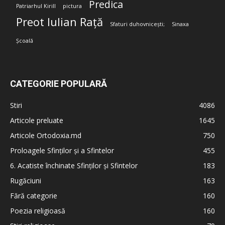
Predica
Patriarhul Kirill
pictura
Preot Iulian Rață
Sfaturi duhovnicești;
Sinaxa
Școală
CATEGORIE POPULARĂ
Stiri
4086
Articole preluate
1645
Articole Ortodoxia.md
750
Proloagele Sfinților și a Sfintelor
455
6. Acatiste închinate Sfinților și Sfintelor
183
Rugăciuni
163
Fără categorie
160
Poezia religioasă
160