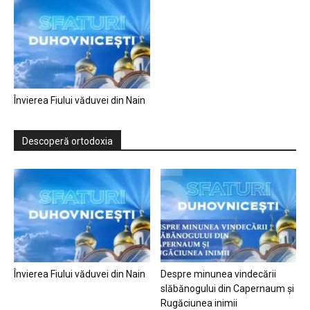
Învierea Fiului văduvei din Nain
Descoperă ortodoxia
Învierea Fiului văduvei din Nain
Despre minunea vindecării
slăbănogului din Capernaum și
Rugăciunea inimii