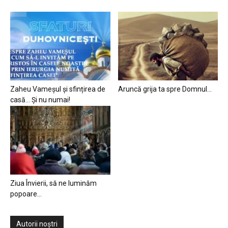
Zaheu Vameșul și sfințirea de
Aruncă grija ta spre Domnul…
casă… Și nu numai!
Ziua Învierii, să ne luminăm
popoare…
Autorii noștri