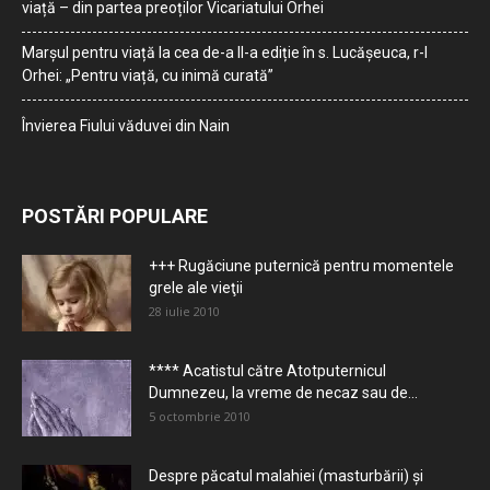
viață – din partea preoților Vicariatului Orhei
Marșul pentru viață la cea de-a II-a ediție în s. Lucășeuca, r-l
Orhei: „Pentru viață, cu inimă curată”
Învierea Fiului văduvei din Nain
POSTĂRI POPULARE
+++ Rugăciune puternică pentru momentele
grele ale vieţii
28 iulie 2010
**** Acatistul către Atotputernicul
Dumnezeu, la vreme de necaz sau de...
5 octombrie 2010
Despre păcatul malahiei (masturbării) şi