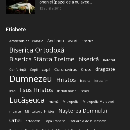
onaniei (pazei de a nu avea...
15 aprilie 2010
Etichete
Anul nou
avort
Academia de Teologie
Biserica
Biserica Ortodoxă
Biserica Sfânta Treime
biserică
Botezul
dragoste
copil
Coronavirus
Cruce
Conferință
Copii
Dumnezeu
Hristos
Icoana
Ierusalim
Iisus Hristos
Iisus
Ilarion Boian
Israel
Lucășeuca
mamă
Mitropolia
Mitropolia Moldovei;
Nașterea Domnului
moarte
Mântuitorul Hristos
Orhei
ortodoxia
Papa Francisc
Patriarhia de la Moscova