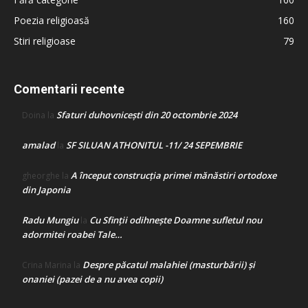
Poezia religioasă
160
Stiri religioase
79
Comentarii recente
Sfaturi duhovnicești din 20 octombrie 2024
Doina
la
amalad
SF SILUAN ATHONITUL -11/ 24 SEPEMBRIE
la
A început construcţia primei mănăstiri ortodoxe
gheorghe
la
din Japonia
Radu Mungiu
Cu Sfinții odihnește Doamne sufletul nou
la
adormitei roabei Tale…
Despre păcatul malahiei (masturbării) şi
Crina Marina
la
onaniei (pazei de a nu avea copii)