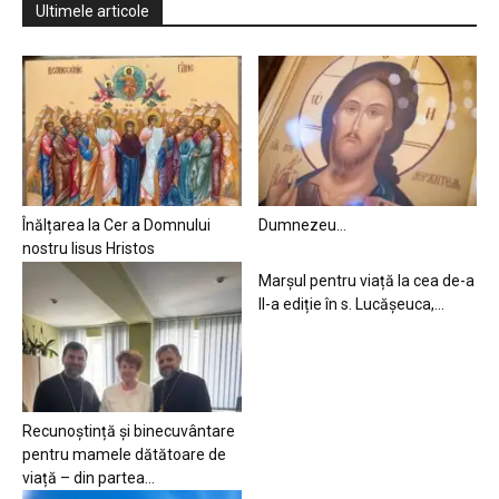
Ultimele articole
Înălțarea la Cer a Domnului
Dumnezeu…
nostru Iisus Hristos
Marșul pentru viață la cea de-a
II-a ediție în s. Lucășeuca,...
Recunoștință și binecuvântare
pentru mamele dătătoare de
viață – din partea...