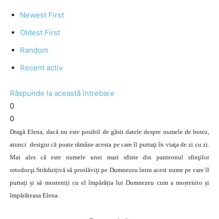
Newest First
Oldest First
Random
Recent activ
Răspunde la această întrebare
0
0
Dragă Elena, dacă nu este posibil de găsit datele despre numele de botez,
atunci desigur că poate rămâne acesta pe care îl purtaţi în viaţa de zi cu zi.
Mai ales că este numele unei mari sfinte din panteonul sfinţilor
ortodocşi.Străduițivă să proslăviți pe Dumnezeu întru acest nume pe care îl
purtați și să mosteniți cu el împărăția lui Dumnezeu cum a moștenito și
împărăteasa Elena.