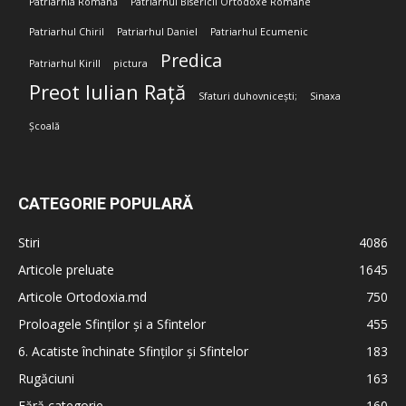
Patriarhia Română
Patriarhul Bisericii Ortodoxe Române
Patriarhul Chiril
Patriarhul Daniel
Patriarhul Ecumenic
Predica
Patriarhul Kirill
pictura
Preot Iulian Rață
Sfaturi duhovnicești;
Sinaxa
Școală
CATEGORIE POPULARĂ
Stiri
4086
Articole preluate
1645
Articole Ortodoxia.md
750
Proloagele Sfinților și a Sfintelor
455
6. Acatiste închinate Sfinților și Sfintelor
183
Rugăciuni
163
Fără categorie
160