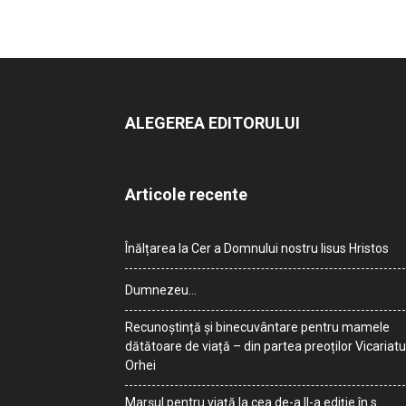
ALEGEREA EDITORULUI
Articole recente
Înălțarea la Cer a Domnului nostru Iisus Hristos
Dumnezeu…
Recunoștință și binecuvântare pentru mamele
dătătoare de viață – din partea preoților Vicariatu
Orhei
Marșul pentru viață la cea de-a II-a ediție în s.