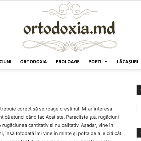
CIUNI
ORTODOXIA
PROLOAGE
POEZII
LĂCAŞURI
Ortodoxia.md
trebuie corect să se roage creştinul. M-ar interesa
t că atunci când fac Acatiste, Paracliste ş.a. rugăciuni
ugăciunea cantitativ şi nu calitativ. Aşadar, vine în
, însă totodată îmi vine în minte şi pofta de a le citi cât