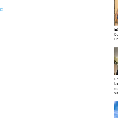
go
În
Do
Hr
Re
bi
ma
vi