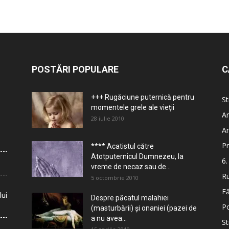
POSTĂRI POPULARE
C
+++ Rugăciune puternică pentru
St
momentele grele ale vieţii
Ar
28 iulie 2010
Ar
Pr
**** Acatistul către
Atotputernicul Dumnezeu, la
6.
vreme de necaz sau de...
Ru
5 octombrie 2010
Fă
lui
Despre păcatul malahiei
Po
(masturbării) şi onaniei (pazei de
a nu avea...
St