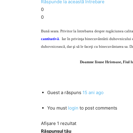
Răspunde la această întrebare
0
0
Bună seara. Privitor la întrebarea despre rugăciunea calita
cantitativă
.
Iar în privinţa binecuvântării duhovnicului e
duhovnicească, dar şi să le faceţi cu binecuvântarea sa. D
Doamne Iisuse Hristoase, Fiul 
Guest
a răspuns
15 ani ago
You must
login
to post comments
Afișare 1 rezultat
Răspunsul tău