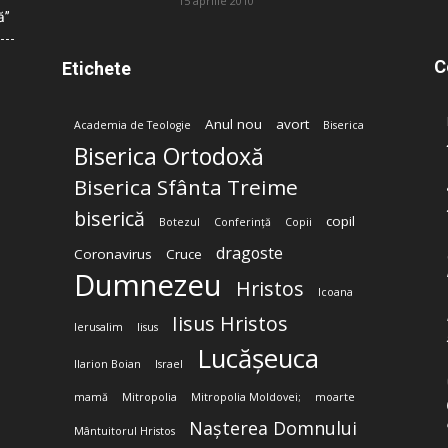
15 aprilie 2010
ă”
C
Etichete
Anul nou
avort
Academia de Teologie
Biserica
Biserica Ortodoxă
Biserica Sfânta Treime
biserică
copil
Botezul
Conferință
Copii
dragoste
Coronavirus
Cruce
Dumnezeu
Hristos
Icoana
Iisus Hristos
Ierusalim
Iisus
Lucășeuca
Ilarion Boian
Israel
mamă
Mitropolia
Mitropolia Moldovei;
moarte
Nașterea Domnului
Mântuitorul Hristos