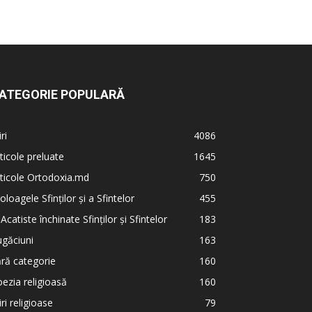
ATEGORIE POPULARĂ
iri
4086
ticole preluate
1645
ticole Ortodoxia.md
750
oloagele Sfinților și a Sfintelor
455
 Acatiste închinate Sfinților și Sfintelor
183
găciuni
163
ră categorie
160
ezia religioasă
160
iri religioase
79