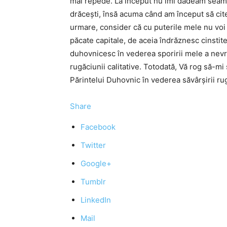
mai repede. La început nu îmi dădeam seama 
drăceşti, însă acuma când am început să cites
urmare, consider că cu puterile mele nu voi 
păcate capitale, de aceia îndrăznesc cinstit
duhovnicesc în vederea sporirii mele a nevre
rugăciunii calitative. Totodată, Vă rog să-
Părintelui Duhovnic în vederea săvârşirii ru
Share
Facebook
Twitter
Google+
Tumblr
LinkedIn
Mail