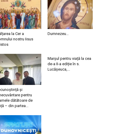
ălțarea la Cer a
Dumnezeu…
mnului nostru Iisus
istos
Marșul pentru viață la cea
de-a II-a ediție în s.
Lucășeuca,...
cunoștință și
necuvântare pentru
mele dătătoare de
ață – din partea...