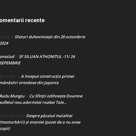
omentarii recente
Sfaturi duhovnicești din 20 octombrie
Doina
la
2024
amalad
SF SILUAN ATHONITUL -11/ 24
la
SEPEMBRIE
A început construcţia primei
gheorghe
la
mănăstiri ortodoxe din Japonia
Radu Mungiu
Cu Sfinții odihnește Doamne
la
sufletul nou adormitei roabei Tale…
Despre păcatul malahiei
Crina Marina
la
(masturbării) şi onaniei (pazei de a nu avea
copii)