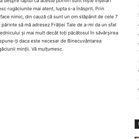
despre faptul că aceste porniri sunt nişte înşelări
c rugăciunile mai atent, lupta s-a înăsprit. Prin
face nimic, din cauză că sunt un om stăpânit de cele 7
e părinte să mă adresez Frăţiei Tale de a-mi da un sfat
dnicului şi mai mult decât toţi păcătosul în săvârşirea
mi spune-ţi daca este necesar de Binecuvântarea
găciunii minţii. Vă mulţumesc.