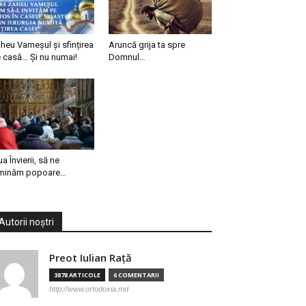
heu Vameșul și sfințirea
Aruncă grija ta spre
 casă… Și nu numai!
Domnul…
ua Învierii, să ne
minăm popoare…
Autorii noștri
Preot Iulian Raţă
3878 ARTICOLE
6 COMENTARII
http://www.ortodoxia.md