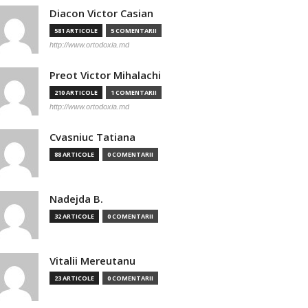
Diacon Victor Casian
581 ARTICOLE
5 COMENTARII
http://www.ortodoxia.md
Preot Victor Mihalachi
210 ARTICOLE
1 COMENTARII
http://www.ortodoxia.md
Cvasniuc Tatiana
88 ARTICOLE
0 COMENTARII
Nadejda B.
32 ARTICOLE
0 COMENTARII
Vitalii Mereutanu
23 ARTICOLE
0 COMENTARII