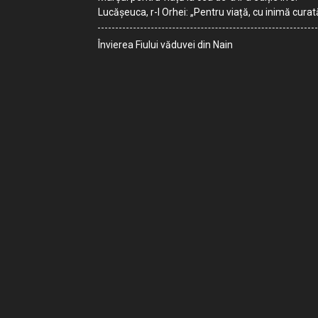
Lucășeuca, r-l Orhei: „Pentru viață, cu inimă curat
Învierea Fiului văduvei din Nain