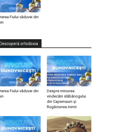
vierea Fiului văduvei din
in
Descoperă ortodoxia
vierea Fiului văduvei din
Despre minunea
in
vindecării slăbănogului
din Capernaum și
Rugăciunea inimii