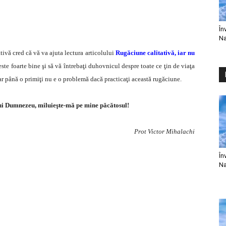
În
Na
tivă cred că vă va ajuta lectura articolului
Rugăciune calitativă, iar nu
ste foarte bine şi să vă întrebaţi duhovnicul despre toate ce ţin de viaţa
ar până o primiţi nu e o problemă dacă practicaţi această rugăciune.
lui Dumnezeu, miluieşte-mă pe mine păcătosul!
Prot Victor Mihalachi
În
Na