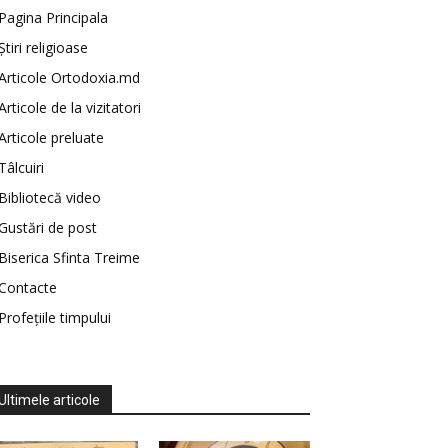
Pagina Principala
Știri religioase
Articole Ortodoxia.md
Articole de la vizitatori
Articole preluate
Tâlcuiri
Bibliotecă video
Gustări de post
Biserica Sfinta Treime
Contacte
Profețiile timpului
Ultimele articole