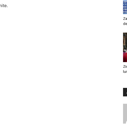
mite.
Za
de
Zi
lu