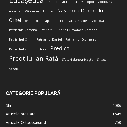
Lucășeuca
mamă
Mitropolia
Mitropolia Moldovei;
Nașterea Domnului
moarte
Mântuitorul Hristos
Orhei
ortodoxia
Papa Francisc
Patriarhia de la Moscova
Patriarhia Română
Patriarhul Bisericii Ortodoxe Române
Patriarhul Chiril
Patriarhul Daniel
Patriarhul Ecumenic
Predica
Patriarhul Kirill
pictura
Preot Iulian Rață
Sfaturi duhovnicești;
Sinaxa
Școală
CATEGORIE POPULARĂ
Stiri
4086
Articole preluate
1645
Articole Ortodoxia.md
750