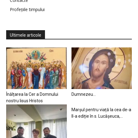
Contacte
Profețiile timpului
Ultimele articole
Înălțarea la Cer a Domnului
Dumnezeu…
nostru Iisus Hristos
Marșul pentru viață la cea de-a
II-a ediție în s. Lucășeuca,...