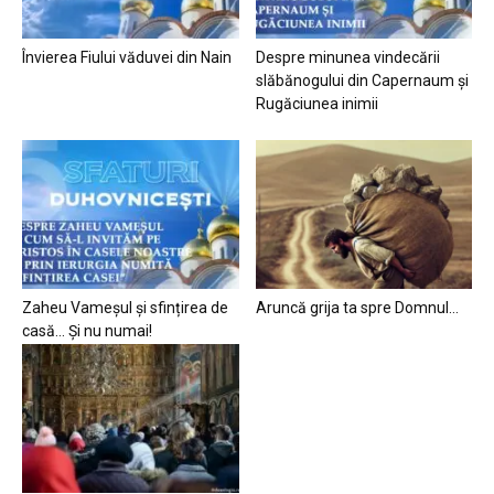
Învierea Fiului văduvei din Nain
Despre minunea vindecării
slăbănogului din Capernaum și
Rugăciunea inimii
Zaheu Vameșul și sfințirea de
Aruncă grija ta spre Domnul…
casă… Și nu numai!