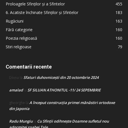
Proloagele Sfinților și a Sfintelor
455
6. Acatiste închinate Sfinților și Sfintelor
183
Rugăciuni
163
Fără categorie
160
Poezia religioasă
160
Stiri religioase
79
Comentarii recente
Sfaturi duhovnicești din 20 octombrie 2024
Doina
la
amalad
SF SILUAN ATHONITUL -11/ 24 SEPEMBRIE
la
A început construcţia primei mănăstiri ortodoxe
gheorghe
la
din Japonia
Radu Mungiu
Cu Sfinții odihnește Doamne sufletul nou
la
adormitei roabei Tale…