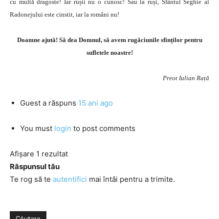
cu multă dragoste! Iar rușii nu o cunosc! Sau la ruși, Sfântul Seghie al
Radonejului este cinstit, iar la români nu!
Doamne ajută! Să dea Domnul, să avem rugăciunile sfinților pentru
sufletele noastre!
Preot Iulian Rață
Guest
a răspuns
15 ani ago
You must
login
to post comments
Afișare 1 rezultat
Răspunsul tău
Te rog să te
autentifici
mai întâi pentru a trimite.