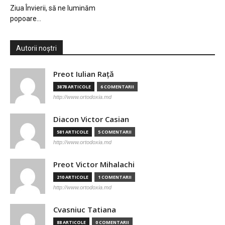
Ziua Învierii, să ne luminăm
popoare…
Autorii noștri
Preot Iulian Raţă
3878 ARTICOLE
6 COMENTARII
http://www.ortodoxia.md
Diacon Victor Casian
581 ARTICOLE
5 COMENTARII
http://www.ortodoxia.md
Preot Victor Mihalachi
210 ARTICOLE
1 COMENTARII
http://www.ortodoxia.md
Cvasniuc Tatiana
88 ARTICOLE
0 COMENTARII