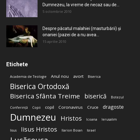
Dumnezeu, la vreme de necaz sau de...
5 octombrie 2010
Despre păcatul malahiei (masturbării) şi
onaniei (pazei de a nu avea...
15 aprilie 2010
Etichete
Anul nou
avort
Academia de Teologie
Biserica
Biserica Ortodoxă
Biserica Sfânta Treime
biserică
Botezul
dragoste
copil
Coronavirus
Cruce
Conferință
Copii
Dumnezeu
Hristos
Icoana
Ierusalim
Iisus Hristos
Iisus
Ilarion Boian
Israel