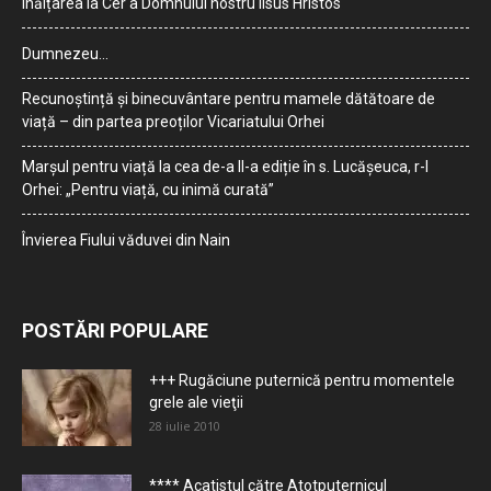
Înălțarea la Cer a Domnului nostru Iisus Hristos
Dumnezeu…
Recunoștință și binecuvântare pentru mamele dătătoare de
viață – din partea preoților Vicariatului Orhei
Marșul pentru viață la cea de-a II-a ediție în s. Lucășeuca, r-l
Orhei: „Pentru viață, cu inimă curată”
Învierea Fiului văduvei din Nain
POSTĂRI POPULARE
+++ Rugăciune puternică pentru momentele
grele ale vieţii
28 iulie 2010
**** Acatistul către Atotputernicul