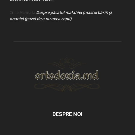
Despre păcatul malahiei (masturbării) şi
Crina Marina
la
onaniei (pazei de a nu avea copii)
DESPRE NOI