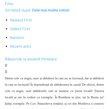
Filter
Sortează după:
Cele mai multe voturi
Newest First
Oldest First
Random
Recent activ
Răspunde la această întrebare
0
0
Dintre cele cu negru, sunt și sărbători în care nu se lucrează, dar și sărbători
în care se lucrează! În dependență de sărbătoarea în cauză! De obicei, dintre
cele cu negru, sunt sărbătorile care se numesc cu ținere locală! Ținerea
locală se are în vedere ca exemplu: În România se ține, iar în Rusia nu!
Iarăși exemplu: Pe Cuv. Parascheva românii și cei din Moldova o cinstesc