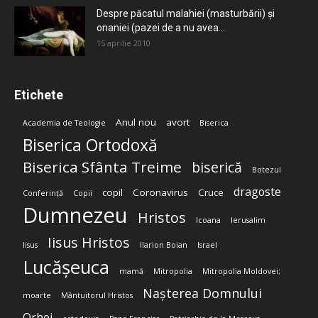
Despre păcatul malahiei (masturbării) şi
onaniei (pazei de a nu avea...
15 aprilie 2010
Etichete
Anul nou
avort
Academia de Teologie
Biserica
Biserica Ortodoxă
Biserica Sfânta Treime
biserică
Botezul
dragoste
copil
Coronavirus
Cruce
Conferință
Copii
Dumnezeu
Hristos
Icoana
Ierusalim
Iisus Hristos
Iisus
Ilarion Boian
Israel
Lucășeuca
mamă
Mitropolia
Mitropolia Moldovei;
Nașterea Domnului
moarte
Mântuitorul Hristos
Orhei