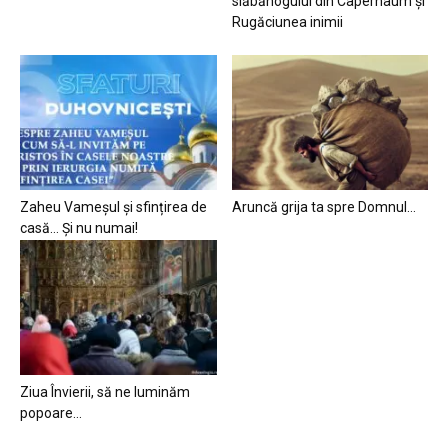
slăbănogului din Capernaum și
Rugăciunea inimii
Zaheu Vameșul și sfințirea de
Aruncă grija ta spre Domnul…
casă… Și nu numai!
Ziua Învierii, să ne luminăm
popoare…