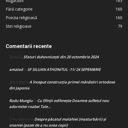
Rugăciuni
163
Fără categorie
160
Poezia religioasă
160
Stiri religioase
79
Comentarii recente
Sfaturi duhovnicești din 20 octombrie 2024
Doina
la
amalad
SF SILUAN ATHONITUL -11/ 24 SEPEMBRIE
la
A început construcţia primei mănăstiri ortodoxe
gheorghe
la
din Japonia
Radu Mungiu
Cu Sfinții odihnește Doamne sufletul nou
la
adormitei roabei Tale…
Despre păcatul malahiei (masturbării) şi
Crina Marina
la
onaniei (pazei de a nu avea copii)