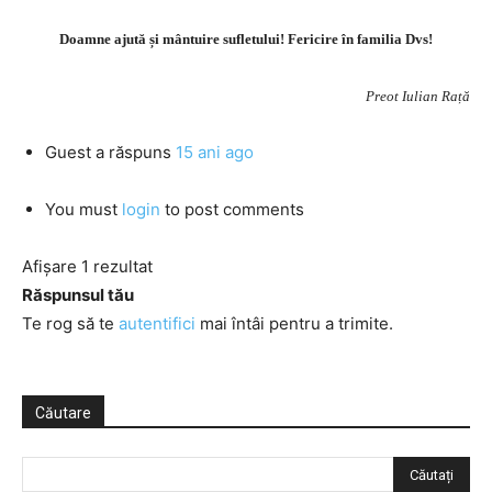
Doamne ajută și mântuire sufletului! Fericire în familia Dvs!
Preot Iulian Rață
Guest
a răspuns
15 ani ago
You must
login
to post comments
Afișare 1 rezultat
Răspunsul tău
Te rog să te
autentifici
mai întâi pentru a trimite.
Căutare