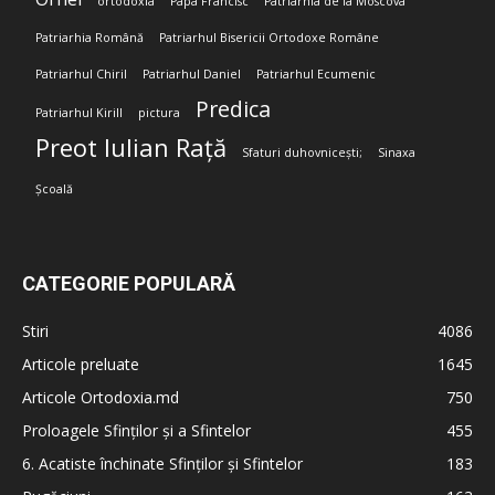
ortodoxia
Papa Francisc
Patriarhia de la Moscova
Patriarhia Română
Patriarhul Bisericii Ortodoxe Române
Patriarhul Chiril
Patriarhul Daniel
Patriarhul Ecumenic
Predica
Patriarhul Kirill
pictura
Preot Iulian Rață
Sfaturi duhovnicești;
Sinaxa
Școală
CATEGORIE POPULARĂ
Stiri
4086
Articole preluate
1645
Articole Ortodoxia.md
750
Proloagele Sfinților și a Sfintelor
455
6. Acatiste închinate Sfinților și Sfintelor
183