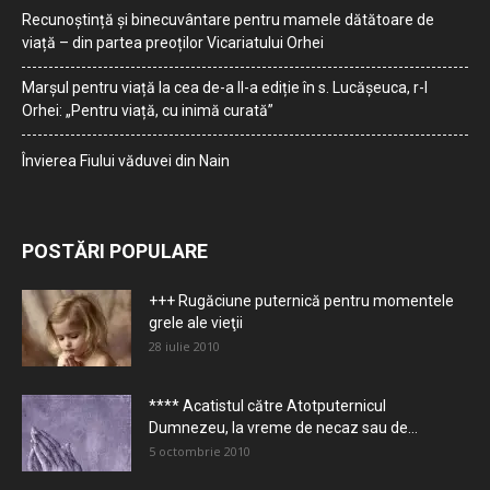
Recunoștință și binecuvântare pentru mamele dătătoare de
viață – din partea preoților Vicariatului Orhei
Marșul pentru viață la cea de-a II-a ediție în s. Lucășeuca, r-l
Orhei: „Pentru viață, cu inimă curată”
Învierea Fiului văduvei din Nain
POSTĂRI POPULARE
+++ Rugăciune puternică pentru momentele
grele ale vieţii
28 iulie 2010
**** Acatistul către Atotputernicul
Dumnezeu, la vreme de necaz sau de...
5 octombrie 2010