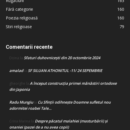
Rugăciuni
163
Fără categorie
160
Poezia religioasă
160
Stiri religioase
79
Comentarii recente
Sfaturi duhovnicești din 20 octombrie 2024
Doina
la
amalad
SF SILUAN ATHONITUL -11/ 24 SEPEMBRIE
la
A început construcţia primei mănăstiri ortodoxe
gheorghe
la
din Japonia
Radu Mungiu
Cu Sfinții odihnește Doamne sufletul nou
la
adormitei roabei Tale…
Despre păcatul malahiei (masturbării) şi
Crina Marina
la
onaniei (pazei de a nu avea copii)