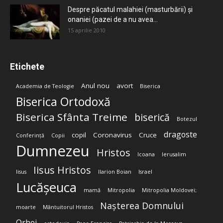
Despre păcatul malahiei (masturbării) şi
onaniei (pazei de a nu avea...
15 aprilie 2010
Etichete
Anul nou
avort
Academia de Teologie
Biserica
Biserica Ortodoxă
Biserica Sfânta Treime
biserică
Botezul
dragoste
copil
Coronavirus
Cruce
Conferință
Copii
Dumnezeu
Hristos
Icoana
Ierusalim
Iisus Hristos
Iisus
Ilarion Boian
Israel
Lucășeuca
mamă
Mitropolia
Mitropolia Moldovei;
Nașterea Domnului
moarte
Mântuitorul Hristos
Orhei