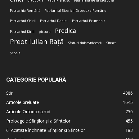
ortodoxia
Papa Francisc
Patriarhia de la Moscova
Patriarhia Română
Patriarhul Bisericii Ortodoxe Române
Patriarhul Chiril
Patriarhul Daniel
Patriarhul Ecumenic
Predica
Patriarhul Kirill
pictura
Preot Iulian Rață
Sfaturi duhovnicești;
Sinaxa
Școală
CATEGORIE POPULARĂ
Stiri
4086
Articole preluate
1645
Articole Ortodoxia.md
750
Proloagele Sfinților și a Sfintelor
455
6. Acatiste închinate Sfinților și Sfintelor
183