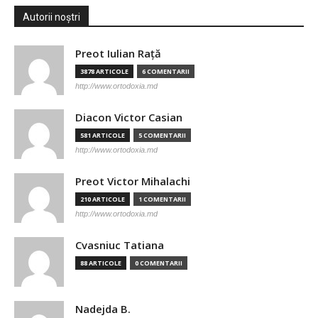
Autorii noștri
Preot Iulian Raţă
3878 ARTICOLE
6 COMENTARII
http://www.ortodoxia.md
Diacon Victor Casian
581 ARTICOLE
5 COMENTARII
http://www.ortodoxia.md
Preot Victor Mihalachi
210 ARTICOLE
1 COMENTARII
http://www.ortodoxia.md
Cvasniuc Tatiana
88 ARTICOLE
0 COMENTARII
Nadejda B.