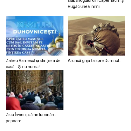
slăbănogului din Capernaum și
Rugăciunea inimii
Zaheu Vameșul și sfințirea de
Aruncă grija ta spre Domnul…
casă… Și nu numai!
Ziua Învierii, să ne luminăm
popoare…