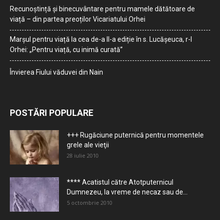
Recunoștință și binecuvântare pentru mamele dătătoare de
viață – din partea preoților Vicariatului Orhei
Marșul pentru viață la cea de-a II-a ediție în s. Lucășeuca, r-l
Orhei: „Pentru viață, cu inimă curată”
Învierea Fiului văduvei din Nain
POSTĂRI POPULARE
+++ Rugăciune puternică pentru momentele
grele ale vieţii
28 iulie 2010
**** Acatistul către Atotputernicul
Dumnezeu, la vreme de necaz sau de...
5 octombrie 2010