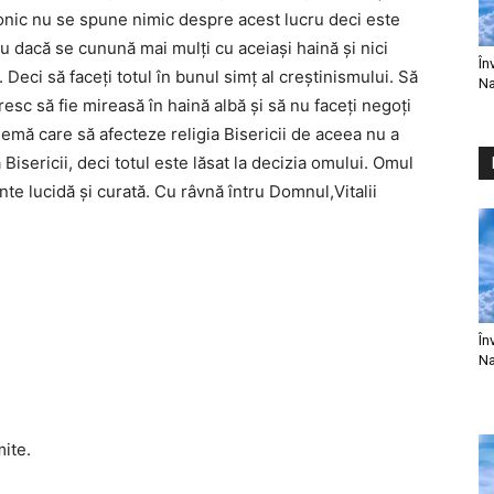
nonic nu se spune nimic despre acest lucru deci este
ău dacă se cunună mai mulți cu aceiași haină și nici
În
Deci să faceți totul în bunul simț al creștinismului. Să
Na
resc să fie mireasă în haină albă și să nu faceți negoți
lemă care să afecteze religia Bisericii de aceea nu a
Bisericii, deci totul este lăsat la decizia omului. Omul
nte lucidă și curată. Cu râvnă întru Domnul,Vitalii
În
Na
mite.