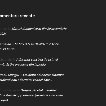
omentarii recente
Sfaturi duhovnicești din 20 octombrie
Doina
la
2024
amalad
SF SILUAN ATHONITUL -11/ 24
la
SEPEMBRIE
A început construcţia primei
gheorghe
la
mănăstiri ortodoxe din Japonia
Radu Mungiu
Cu Sfinții odihnește Doamne
la
sufletul nou adormitei roabei Tale…
Despre păcatul malahiei
Crina Marina
la
(masturbării) şi onaniei (pazei de a nu avea
copii)