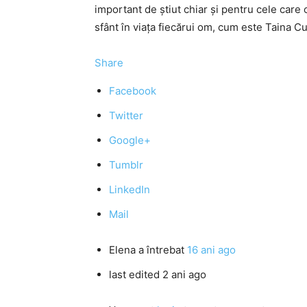
important de ştiut chiar şi pentru cele care
sfânt în viaţa fiecărui om, cum este Taina C
Share
Facebook
Twitter
Google+
Tumblr
LinkedIn
Mail
Elena
a întrebat
16 ani ago
last edited 2 ani ago