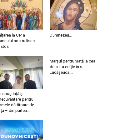
ălțarea la Cer a
Dumnezeu…
mnului nostru Iisus
istos
Marșul pentru viață la cea
de-a II-a ediție în s.
Lucășeuca,...
cunoștință și
necuvântare pentru
mele dătătoare de
ață – din partea...