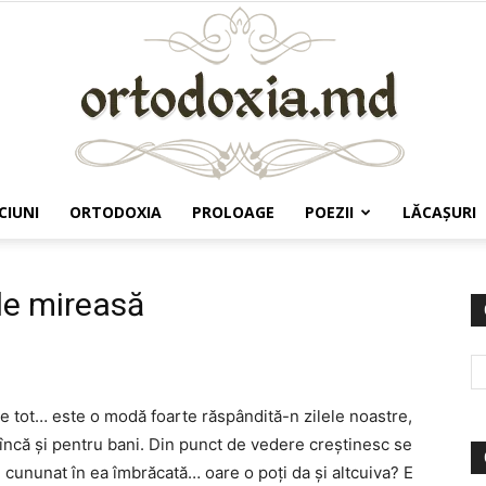
CIUNI
ORTODOXIA
PROLOAGE
POEZII
LĂCAŞURI
Ortodoxia.md
de mireasă
e tot… este o modă foarte răspândită-n zilele noastre,
încă şi pentru bani. Din punct de vedere creştinesc se
cununat în ea îmbrăcată… oare o poţi da şi altcuiva? E