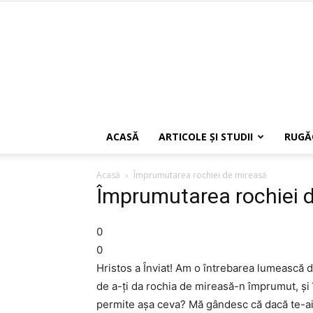
ACASĂ
ARTICOLE ŞI STUDII
RUGĂ
Acasă
Împrumutarea rochiei de mireasă
Împrumutarea rochiei 
0
0
Hristos a Înviat! Am o întrebarea lumească d
de a-ţi da rochia de mireasă-n împrumut, şi 
permite aşa ceva? Mă gândesc că dacă te-ai 