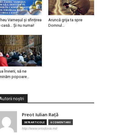
heu Vameșul și sfințirea
Aruncă grija ta spre
 casă… Și nu numai!
Domnul…
ua Învierii, să ne
minăm popoare…
Autorii noștri
Preot Iulian Raţă
3878 ARTICOLE
6 COMENTARII
http://www.ortodoxia.md