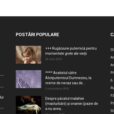
POSTĂRI POPULARE
C
+++ Rugăciune puternică pentru
St
momentele grele ale vieţii
Ar
28 iulie 2010
Ar
Pr
**** Acatistul către
Atotputernicul Dumnezeu, la
6.
vreme de necaz sau de...
Ru
5 octombrie 2010
Fă
lui
Despre păcatul malahiei
Po
(masturbării) şi onaniei (pazei de
a nu avea...
St