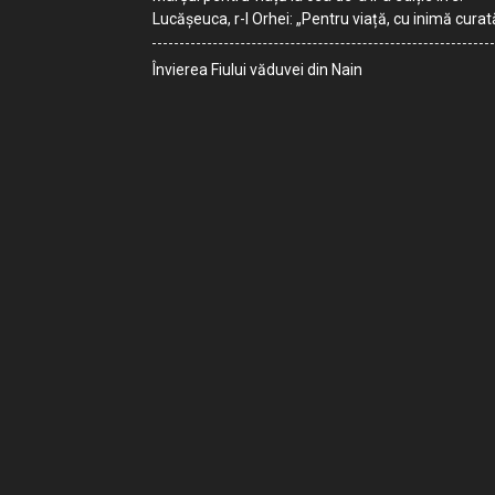
Lucășeuca, r-l Orhei: „Pentru viață, cu inimă curat
Învierea Fiului văduvei din Nain