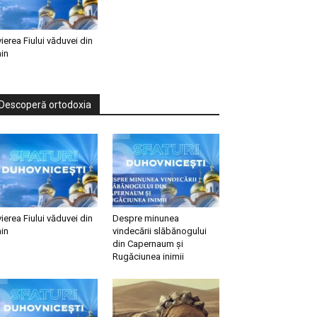
vierea Fiului văduvei din
in
Descoperă ortodoxia
vierea Fiului văduvei din
Despre minunea
in
vindecării slăbănogului
din Capernaum și
Rugăciunea inimii