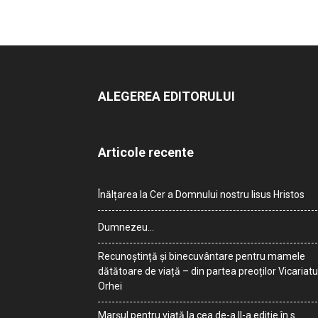
ALEGEREA EDITORULUI
Articole recente
Înălțarea la Cer a Domnului nostru Iisus Hristos
Dumnezeu…
Recunoștință și binecuvântare pentru mamele
dătătoare de viață – din partea preoților Vicariatu
Orhei
Marșul pentru viață la cea de-a II-a ediție în s.