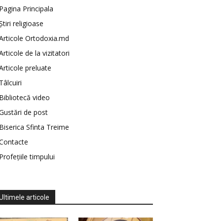
Pagina Principala
Știri religioase
Articole Ortodoxia.md
Articole de la vizitatori
Articole preluate
Tâlcuiri
Bibliotecă video
Gustări de post
Biserica Sfinta Treime
Contacte
Profețiile timpului
Ultimele articole