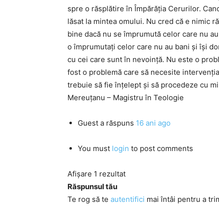
spre o răsplătire în Împărăția Cerurilor. Ca
lăsat la mintea omului. Nu cred că e nimic r
bine dacă nu se împrumută celor care nu au. 
o împrumutați celor care nu au bani și își do
cu cei care sunt în nevoință. Nu este o prob
fost o problemă care să necesite intervenția 
trebuie să fie înțelept și să procedeze cu mi
Mereuţanu – Magistru în Teologie
Guest
a răspuns
16 ani ago
You must
login
to post comments
Afișare 1 rezultat
Răspunsul tău
Te rog să te
autentifici
mai întâi pentru a tri