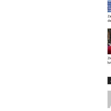
Za
de
Zi
lu