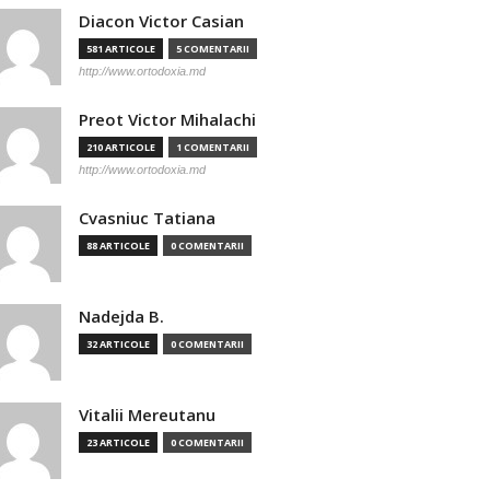
Diacon Victor Casian
581 ARTICOLE
5 COMENTARII
http://www.ortodoxia.md
Preot Victor Mihalachi
210 ARTICOLE
1 COMENTARII
http://www.ortodoxia.md
Cvasniuc Tatiana
88 ARTICOLE
0 COMENTARII
Nadejda B.
32 ARTICOLE
0 COMENTARII
Vitalii Mereutanu
23 ARTICOLE
0 COMENTARII