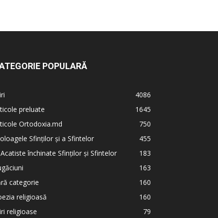
ATEGORIE POPULARĂ
iri
4086
ticole preluate
1645
ticole Ortodoxia.md
750
oloagele Sfinților și a Sfintelor
455
 Acatiste închinate Sfinților și Sfintelor
183
găciuni
163
ră categorie
160
ezia religioasă
160
iri religioase
79