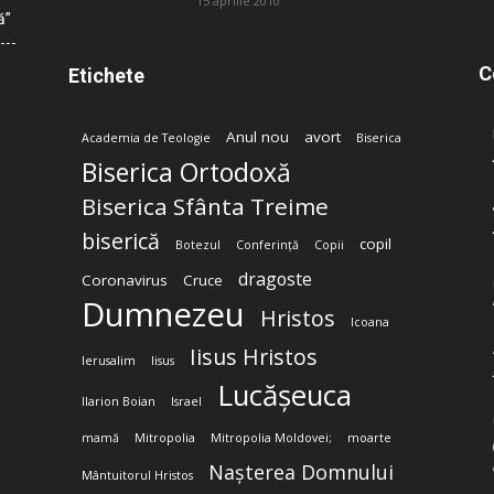
15 aprilie 2010
ă”
C
Etichete
Anul nou
avort
Academia de Teologie
Biserica
Biserica Ortodoxă
Biserica Sfânta Treime
biserică
copil
Botezul
Conferință
Copii
dragoste
Coronavirus
Cruce
Dumnezeu
Hristos
Icoana
Iisus Hristos
Ierusalim
Iisus
Lucășeuca
Ilarion Boian
Israel
mamă
Mitropolia
Mitropolia Moldovei;
moarte
Nașterea Domnului
Mântuitorul Hristos