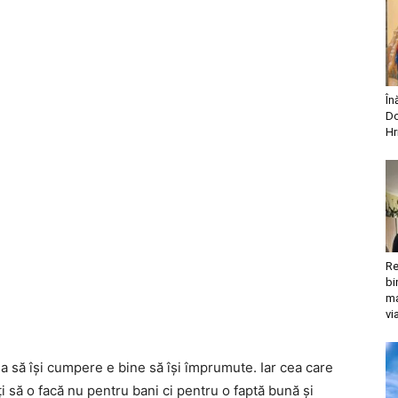
În
Do
Hr
Re
bi
ma
vi
ea să își cumpere e bine să își împrumute. Iar cea care
i să o facă nu pentru bani ci pentru o faptă bună și