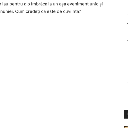
 o iau pentru a o îmbrăca la un aşa eveniment unic şi
ununiei. Cum credeţi că este de cuviinţă?