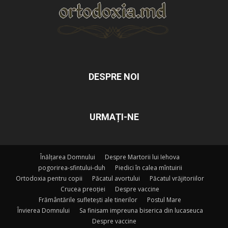
DESPRE NOI
URMAȚI-NE
Înălțarea Domnului
Despre Martorii lui Iehova
pogorirea-sfintului-duh
Piedici în calea mîntuirii
Ortodoxia pentru copii
Păcatul avortului
Păcatul vrăjitoriilor
Crucea preoției
Despre vaccine
Frământările sufletești ale tinerilor
Postul Mare
Învierea Domnului
Sa finisam impreuna biserica din lucaseuca
Despre vaccine