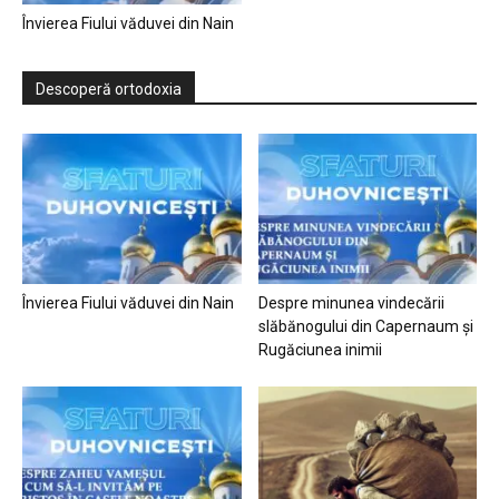
Învierea Fiului văduvei din Nain
Descoperă ortodoxia
Învierea Fiului văduvei din Nain
Despre minunea vindecării
slăbănogului din Capernaum și
Rugăciunea inimii