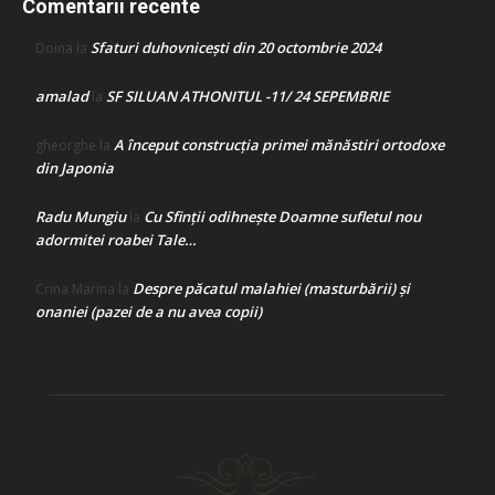
Comentarii recente
Sfaturi duhovnicești din 20 octombrie 2024
Doina
la
amalad
SF SILUAN ATHONITUL -11/ 24 SEPEMBRIE
la
A început construcţia primei mănăstiri ortodoxe
gheorghe
la
din Japonia
Radu Mungiu
Cu Sfinții odihnește Doamne sufletul nou
la
adormitei roabei Tale…
Despre păcatul malahiei (masturbării) şi
Crina Marina
la
onaniei (pazei de a nu avea copii)