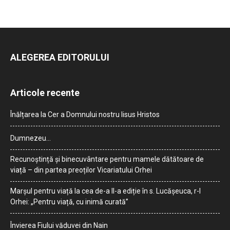
ALEGEREA EDITORULUI
Articole recente
Înălțarea la Cer a Domnului nostru Iisus Hristos
Dumnezeu…
Recunoștință și binecuvântare pentru mamele dătătoare de
viață – din partea preoților Vicariatului Orhei
Marșul pentru viață la cea de-a II-a ediție în s. Lucășeuca, r-l
Orhei: „Pentru viață, cu inimă curată”
Învierea Fiului văduvei din Nain