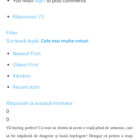
You must
login
to post comments
Răspunsuri (1)
Filter
Sortează după:
Cele mai multe voturi
Newest First
Oldest First
Random
Recent activ
Răspunde la această întrebare
0
0
Vă înțeleg perfect! Cu toții ne dorim să avem o viață plină de armonie, care
să fie stăpânită de dragoste și bună înțelegere! Desigur că pentru a reuși