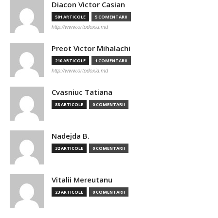
Diacon Victor Casian
581 ARTICOLE
5 COMENTARII
http://www.ortodoxia.md
Preot Victor Mihalachi
210 ARTICOLE
1 COMENTARII
http://www.ortodoxia.md
Cvasniuc Tatiana
88 ARTICOLE
0 COMENTARII
Nadejda B.
32 ARTICOLE
0 COMENTARII
Vitalii Mereutanu
23 ARTICOLE
0 COMENTARII