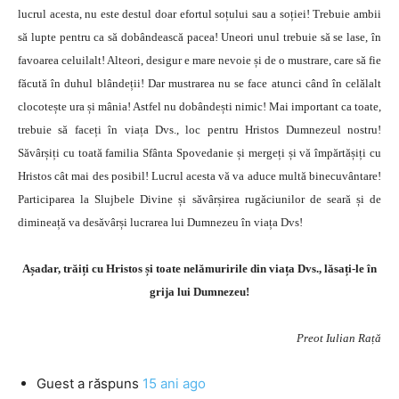
lucrul acesta, nu este destul doar efortul soțului sau a soției! Trebuie ambii
să lupte pentru ca să dobândească pacea! Uneori unul trebuie să se lase, în
favoarea celuilalt! Alteori, desigur e mare nevoie și de o mustrare, care să fie
făcută în duhul blândeții! Dar mustrarea nu se face atunci când în celălalt
clocotește ura și mânia! Astfel nu dobândești nimic! Mai important ca toate,
trebuie să faceți în viața Dvs., loc pentru Hristos Dumnezeul nostru!
Săvârșiți cu toată familia Sfânta Spovedanie și mergeți și vă împărtășiți cu
Hristos cât mai des posibil! Lucrul acesta vă va aduce multă binecuvântare!
Participarea la Slujbele Divine și săvârșirea rugăciunilor de seară și de
dimineață va desăvârși lucrarea lui Dumnezeu în viața Dvs!
Așadar, trăiți cu Hristos și toate nelămuririle din viața Dvs., lăsați-le în
grija lui Dumnezeu!
Preot Iulian Rață
Guest
a răspuns
15 ani ago