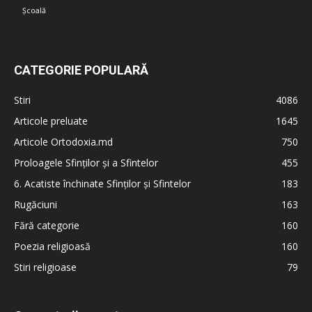
Școală
CATEGORIE POPULARĂ
Stiri
4086
Articole preluate
1645
Articole Ortodoxia.md
750
Proloagele Sfinților și a Sfintelor
455
6. Acatiste închinate Sfinților și Sfintelor
183
Rugăciuni
163
Fără categorie
160
Poezia religioasă
160
Stiri religioase
79