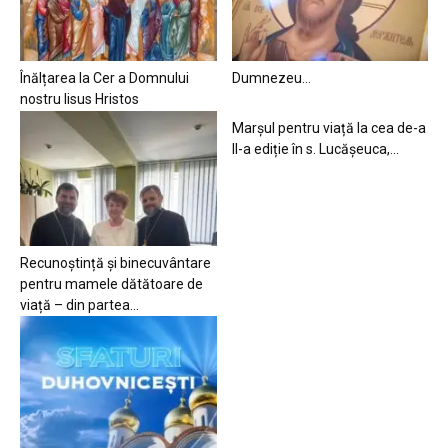
Înălțarea la Cer a Domnului
Dumnezeu…
nostru Iisus Hristos
Marșul pentru viață la cea de-a
II-a ediție în s. Lucășeuca,...
Recunoștință și binecuvântare
pentru mamele dătătoare de
viață – din partea...