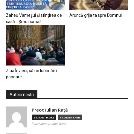
Zaheu Vameșul și sfințirea de
Aruncă grija ta spre Domnul…
casă… Și nu numai!
Ziua Învierii, să ne luminăm
popoare…
Autorii noștri
Preot Iulian Raţă
3878 ARTICOLE
6 COMENTARII
http://www.ortodoxia.md