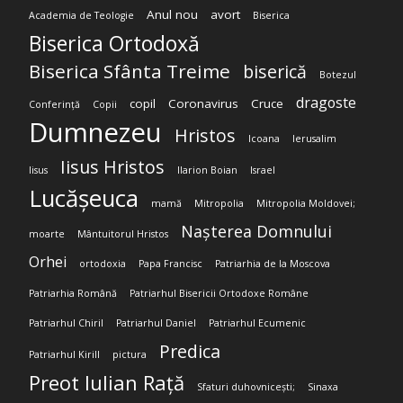
Anul nou
avort
Academia de Teologie
Biserica
Biserica Ortodoxă
Biserica Sfânta Treime
biserică
Botezul
dragoste
copil
Coronavirus
Cruce
Conferință
Copii
Dumnezeu
Hristos
Icoana
Ierusalim
Iisus Hristos
Iisus
Ilarion Boian
Israel
Lucășeuca
mamă
Mitropolia
Mitropolia Moldovei;
Nașterea Domnului
moarte
Mântuitorul Hristos
Orhei
ortodoxia
Papa Francisc
Patriarhia de la Moscova
Patriarhia Română
Patriarhul Bisericii Ortodoxe Române
Patriarhul Chiril
Patriarhul Daniel
Patriarhul Ecumenic
Predica
Patriarhul Kirill
pictura
Preot Iulian Rață
Sfaturi duhovnicești;
Sinaxa