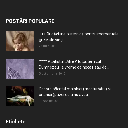
POSTĂRI POPULARE
+++ Rugăciune puternică pentru momentele
grele ale vieţii
28 iulie 2010
**** Acatistul către Atotputernicul
Dumnezeu, la vreme de necaz sau de...
5 octombrie 2010
Despre păcatul malahiei (masturbării) şi
onaniei (pazei de a nu avea...
15 aprilie 2010
Etichete