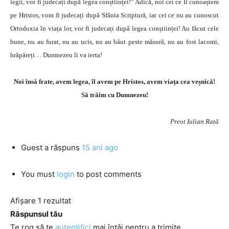
legii, vor fi judecați după legea conștiinței!” Adică, noi cei ce Îl cunoaștem
pe Hristos, vom fi judecați după Sfânta Scriptură, iar cei ce nu au cunoscut
Ortodoxia în viața lor, vor fi judecați după legea conștiinței! Au făcut cele
bune, nu au furat, nu au ucis, nu au băut peste măsură, nu au fost lacomi,
hrăpăreți… Dumnezeu îi va ierta!
Noi însă frate, avem legea, îl avem pe Hristos, avem viața cea veșnică!
Să trăim cu Dumnezeu!
Preot Iulian Rață
Guest
a răspuns
15 ani ago
You must
login
to post comments
Afișare 1 rezultat
Răspunsul tău
Te rog să te
autentifici
mai întâi pentru a trimite.