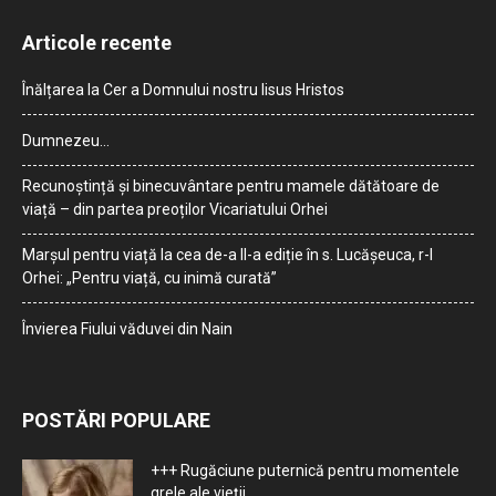
Articole recente
Înălțarea la Cer a Domnului nostru Iisus Hristos
Dumnezeu…
Recunoștință și binecuvântare pentru mamele dătătoare de
viață – din partea preoților Vicariatului Orhei
Marșul pentru viață la cea de-a II-a ediție în s. Lucășeuca, r-l
Orhei: „Pentru viață, cu inimă curată”
Învierea Fiului văduvei din Nain
POSTĂRI POPULARE
+++ Rugăciune puternică pentru momentele
grele ale vieţii