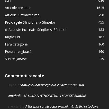
Stiri
4086
Articole preluate
1645
Articole Ortodoxia.md
750
Proloagele Sfinților și a Sfintelor
455
6. Acatiste închinate Sfinților și Sfintelor
183
Rugăciuni
163
Fără categorie
160
Poezia religioasă
160
Stiri religioase
79
Comentarii recente
Sfaturi duhovnicești din 20 octombrie 2024
Doina
la
amalad
SF SILUAN ATHONITUL -11/ 24 SEPEMBRIE
la
A început construcţia primei mănăstiri ortodoxe
gheorghe
la