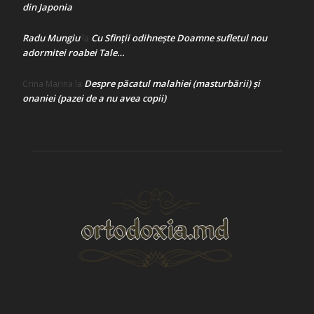
din Japonia
Radu Mungiu
Cu Sfinții odihnește Doamne sufletul nou
la
adormitei roabei Tale…
Despre păcatul malahiei (masturbării) şi
Crina Marina
la
onaniei (pazei de a nu avea copii)