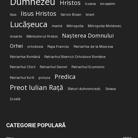
Dumnezeu
Hristos
Icoana
Ierusalim
Iisus Hristos
Iisus
Ilarion Boian
Israel
Lucășeuca
mamă
Mitropolia
Mitropolia Moldovei;
Nașterea Domnului
moarte
Mântuitorul Hristos
Orhei
ortodoxia
Papa Francisc
Patriarhia de la Moscova
Patriarhia Română
Patriarhul Bisericii Ortodoxe Române
Patriarhul Chiril
Patriarhul Daniel
Patriarhul Ecumenic
Predica
Patriarhul Kirill
pictura
Preot Iulian Rață
Sfaturi duhovnicești;
Sinaxa
Școală
CATEGORIE POPULARĂ