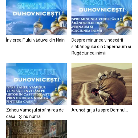
Învierea Fiului văduvei din Nain
Despre minunea vindecării
slăbănogului din Capernaum și
Rugăciunea inimii
Zaheu Vameșul și sfințirea de
Aruncă grija ta spre Domnul…
casă… Și nu numai!