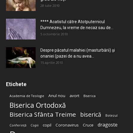
28 iulie 2010
**** Acatistul către Atotputernicul
Dumnezeu, la vreme de necaz sau de...
5 octombrie 2010
Despre păcatul malahiei (masturbării) şi
onaniei (pazei de a nu avea...
15 aprilie 2010
Etichete
Anul nou
avort
Academia de Teologie
Biserica
Biserica Ortodoxă
Biserica Sfânta Treime
biserică
Botezul
dragoste
copil
Coronavirus
Cruce
Conferință
Copii