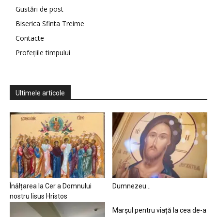
Gustări de post
Biserica Sfinta Treime
Contacte
Profețiile timpului
Ultimele articole
Înălțarea la Cer a Domnului
Dumnezeu…
nostru Iisus Hristos
Marșul pentru viață la cea de-a