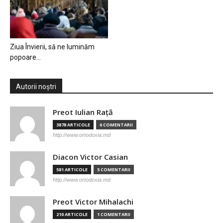
Ziua Învierii, să ne luminăm
popoare…
Autorii noștri
Preot Iulian Raţă
3878 ARTICOLE
6 COMENTARII
http://www.ortodoxia.md
Diacon Victor Casian
581 ARTICOLE
5 COMENTARII
http://www.ortodoxia.md
Preot Victor Mihalachi
210 ARTICOLE
1 COMENTARII