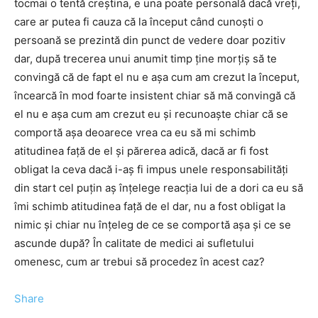
tocmai o tentă creştina, e una poate personală dacă vreţi,
care ar putea fi cauza că la început când cunoşti o
persoană se prezintă din punct de vedere doar pozitiv
dar, după trecerea unui anumit timp ţine morţiş să te
convingă că de fapt el nu e aşa cum am crezut la început,
încearcă în mod foarte insistent chiar să mă convingă că
el nu e aşa cum am crezut eu şi recunoaşte chiar că se
comportă aşa deoarece vrea ca eu să mi schimb
atitudinea faţă de el şi părerea adică, dacă ar fi fost
obligat la ceva dacă i-aş fi impus unele responsabilităţi
din start cel puţin aş înţelege reacţia lui de a dori ca eu să
îmi schimb atitudinea faţă de el dar, nu a fost obligat la
nimic şi chiar nu înţeleg de ce se comportă aşa şi ce se
ascunde după? În calitate de medici ai sufletului
omenesc, cum ar trebui să procedez în acest caz?
Share