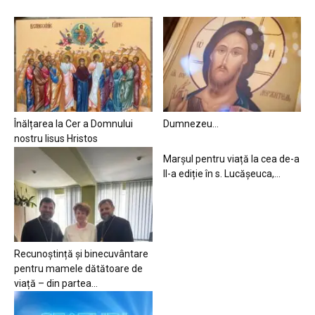
Înălțarea la Cer a Domnului
Dumnezeu…
nostru Iisus Hristos
Marșul pentru viață la cea de-a
II-a ediție în s. Lucășeuca,...
Recunoștință și binecuvântare
pentru mamele dătătoare de
viață – din partea...