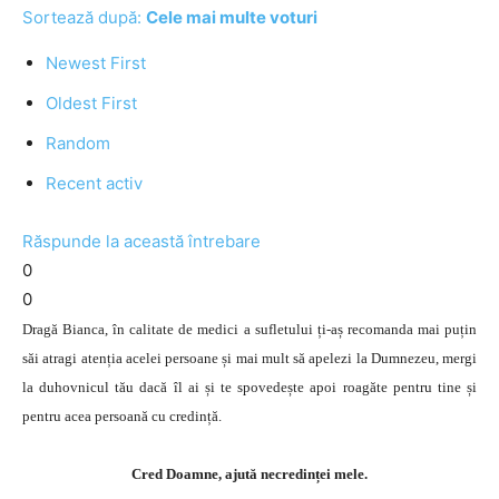
Sortează după:
Cele mai multe voturi
Newest First
Oldest First
Random
Recent activ
Răspunde la această întrebare
0
0
Dragă Bianca, în calitate de medici a sufletului ți-aș recomanda mai puțin
săi atragi atenția acelei persoane și mai mult să apelezi la Dumnezeu, mergi
la duhovnicul tău dacă îl ai și te spovedește apoi roagăte pentru tine și
pentru acea persoană cu credință.
Cred Doamne, ajută necredinței mele.