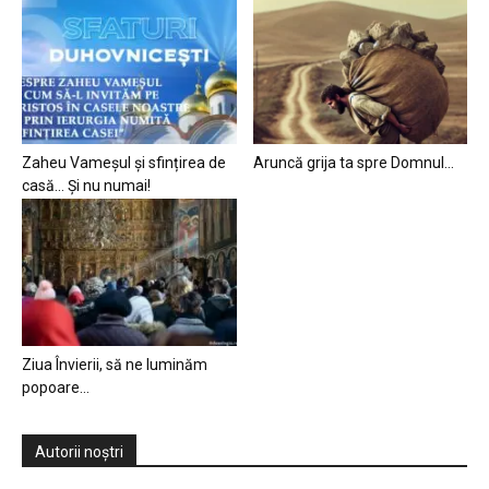
Zaheu Vameșul și sfințirea de
Aruncă grija ta spre Domnul…
casă… Și nu numai!
Ziua Învierii, să ne luminăm
popoare…
Autorii noștri