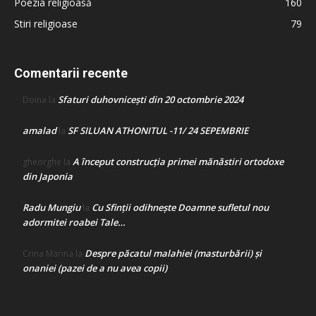
Poezia religioasă
160
Stiri religioase
79
Comentarii recente
Sfaturi duhovnicești din 20 octombrie 2024
Doina
la
amalad
SF SILUAN ATHONITUL -11/ 24 SEPEMBRIE
la
A început construcţia primei mănăstiri ortodoxe
gheorghe
la
din Japonia
Radu Mungiu
Cu Sfinții odihnește Doamne sufletul nou
la
adormitei roabei Tale…
Despre păcatul malahiei (masturbării) şi
Crina Marina
la
onaniei (pazei de a nu avea copii)