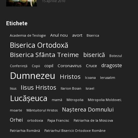
15 aprilie 2010
Etichete
Anul nou
avort
Academia de Teologie
Biserica
Biserica Ortodoxă
Biserica Sfânta Treime
biserică
Botezul
dragoste
copil
Coronavirus
Cruce
Conferință
Copii
Dumnezeu
Hristos
Icoana
Ierusalim
Iisus Hristos
Iisus
Ilarion Boian
Israel
Lucășeuca
mamă
Mitropolia
Mitropolia Moldovei;
Nașterea Domnului
moarte
Mântuitorul Hristos
Orhei
ortodoxia
Papa Francisc
Patriarhia de la Moscova
Patriarhia Română
Patriarhul Bisericii Ortodoxe Române