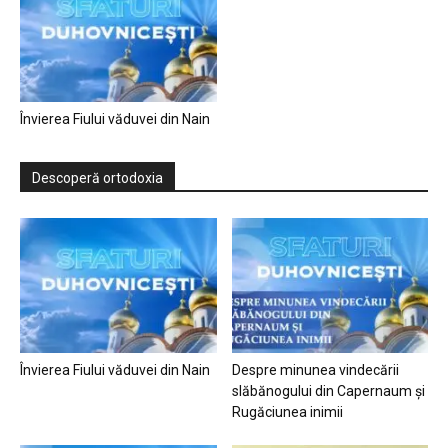
Învierea Fiului văduvei din Nain
Descoperă ortodoxia
Învierea Fiului văduvei din Nain
Despre minunea vindecării
slăbănogului din Capernaum și
Rugăciunea inimii