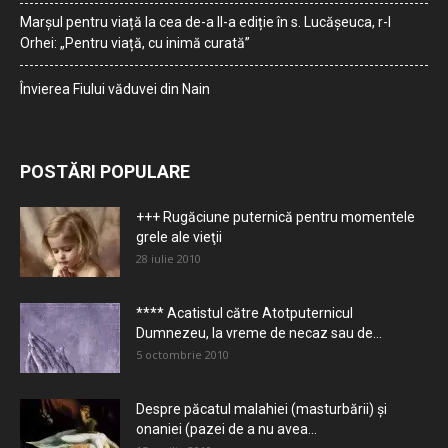
Marșul pentru viață la cea de-a II-a ediție în s. Lucășeuca, r-l
Orhei: „Pentru viață, cu inimă curată”
Învierea Fiului văduvei din Nain
POSTĂRI POPULARE
+++ Rugăciune puternică pentru momentele
grele ale vieţii
28 iulie 2010
**** Acatistul către Atotputernicul
Dumnezeu, la vreme de necaz sau de...
5 octombrie 2010
Despre păcatul malahiei (masturbării) şi
onaniei (pazei de a nu avea...