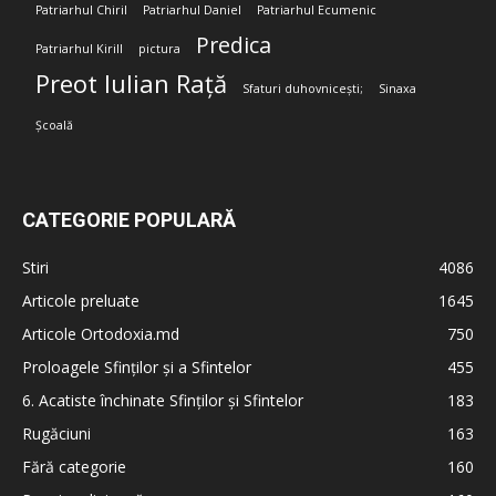
Patriarhul Chiril
Patriarhul Daniel
Patriarhul Ecumenic
Predica
Patriarhul Kirill
pictura
Preot Iulian Rață
Sfaturi duhovnicești;
Sinaxa
Școală
CATEGORIE POPULARĂ
Stiri
4086
Articole preluate
1645
Articole Ortodoxia.md
750
Proloagele Sfinților și a Sfintelor
455
6. Acatiste închinate Sfinților și Sfintelor
183
Rugăciuni
163
Fără categorie
160