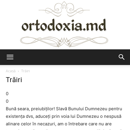
Ortodoxia.md
Acasă
Trăiri
Trăiri
0
0
Bună seara, preiubiţilor! Slavă Bunului Dumnezeu pentru
existenţa dvs, aduceţi prin voia lui Dumnezeu o nespusă
alinare celor în necazuri, am o întrebare care nu are