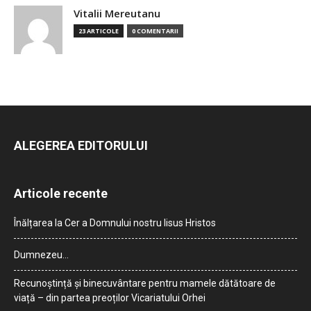
Vitalii Mereutanu
23 ARTICOLE
0 COMENTARII
ALEGEREA EDITORULUI
Articole recente
Înălțarea la Cer a Domnului nostru Iisus Hristos
Dumnezeu…
Recunoștință și binecuvântare pentru mamele dătătoare de
viață – din partea preoților Vicariatului Orhei