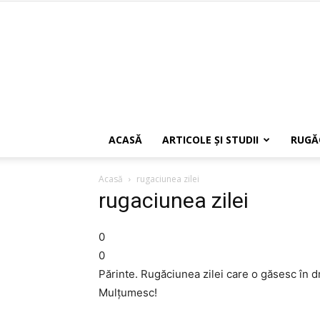
ACASĂ
ARTICOLE ŞI STUDII
RUGĂ
Acasă
rugaciunea zilei
rugaciunea zilei
0
0
Părinte. Rugăciunea zilei care o găsesc în d
Mulţumesc!