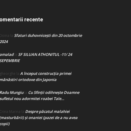
omentarii recente
Sfaturi duhovnicești din 20 octombrie
Doina
la
2024
amalad
SF SILUAN ATHONITUL -11/ 24
la
SEPEMBRIE
A început construcţia primei
gheorghe
la
mănăstiri ortodoxe din Japonia
Radu Mungiu
Cu Sfinții odihnește Doamne
la
sufletul nou adormitei roabei Tale…
Despre păcatul malahiei
Crina Marina
la
(masturbării) şi onaniei (pazei de a nu avea
copii)