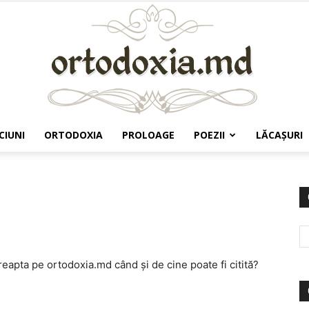
CIUNI
ORTODOXIA
PROLOAGE
POEZII
LĂCAŞURI
Ortodoxia.md
reapta pe ortodoxia.md când şi de cine poate fi citită?