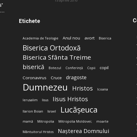
15 aprilie 2010
ă”
C
Etichete
Anul nou
avort
Academia de Teologie
Biserica
Biserica Ortodoxă
Biserica Sfânta Treime
biserică
copil
Botezul
Conferință
Copii
dragoste
Coronavirus
Cruce
Dumnezeu
Hristos
Icoana
Iisus Hristos
Ierusalim
Iisus
Lucășeuca
Ilarion Boian
Israel
mamă
Mitropolia
Mitropolia Moldovei;
moarte
Nașterea Domnului
Mântuitorul Hristos