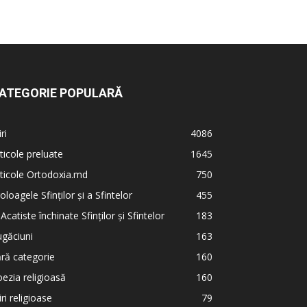
ATEGORIE POPULARĂ
iri
4086
ticole preluate
1645
ticole Ortodoxia.md
750
oloagele Sfinților și a Sfintelor
455
 Acatiste închinate Sfinților și Sfintelor
183
găciuni
163
ră categorie
160
ezia religioasă
160
iri religioase
79