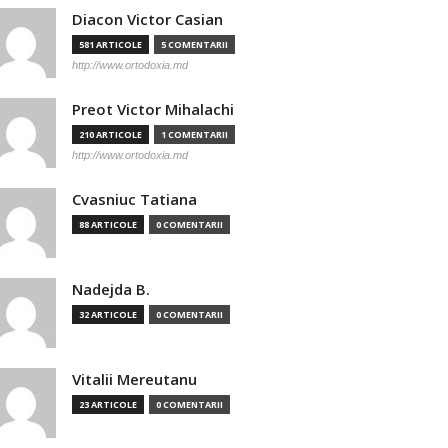
Diacon Victor Casian
581 ARTICOLE
5 COMENTARII
http://www.ortodoxia.md
Preot Victor Mihalachi
210 ARTICOLE
1 COMENTARII
http://www.ortodoxia.md
Cvasniuc Tatiana
88 ARTICOLE
0 COMENTARII
Nadejda B.
32 ARTICOLE
0 COMENTARII
Vitalii Mereutanu
23 ARTICOLE
0 COMENTARII