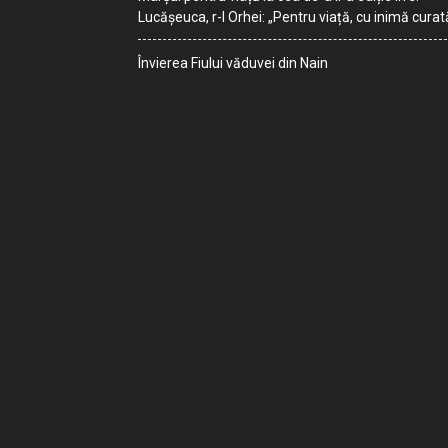
Lucășeuca, r-l Orhei: „Pentru viață, cu inimă curat
Învierea Fiului văduvei din Nain