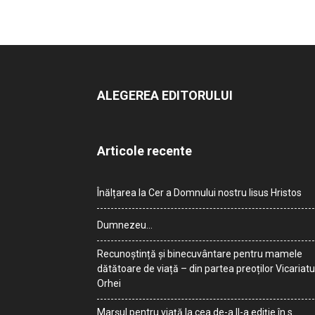
ALEGEREA EDITORULUI
Articole recente
Înălțarea la Cer a Domnului nostru Iisus Hristos
Dumnezeu…
Recunoștință și binecuvântare pentru mamele
dătătoare de viață – din partea preoților Vicariatu
Orhei
Marșul pentru viață la cea de-a II-a ediție în s.