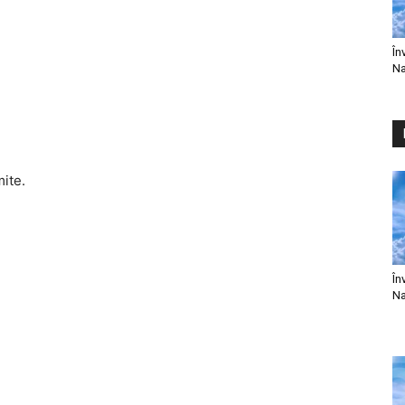
În
Na
mite.
În
Na