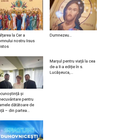
ălțarea la Cer a
Dumnezeu…
mnului nostru Iisus
istos
Marșul pentru viață la cea
de-a II-a ediție în s.
Lucășeuca,...
cunoștință și
necuvântare pentru
mele dătătoare de
ață – din partea...