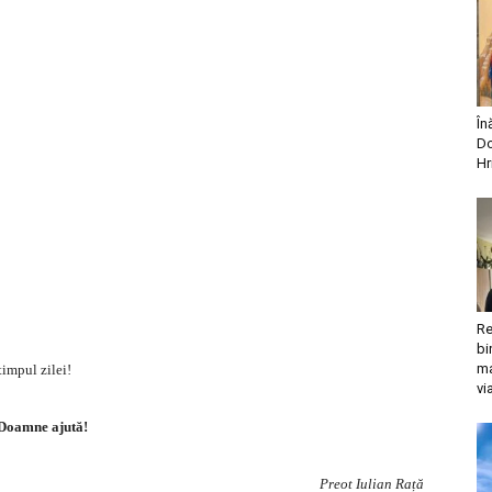
În
Do
Hr
Re
bi
ma
timpul zilei!
vi
Doamne ajută!
Preot Iulian Rață