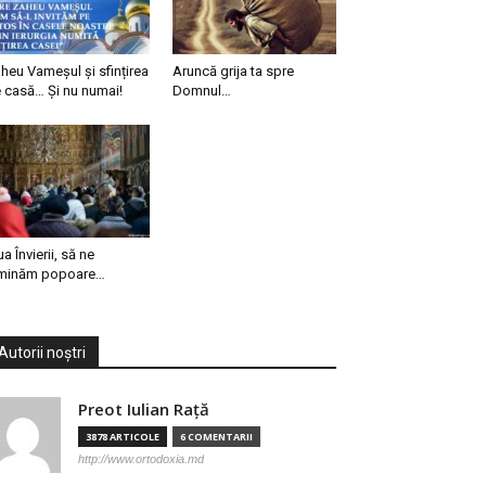
heu Vameșul și sfințirea
Aruncă grija ta spre
 casă… Și nu numai!
Domnul…
ua Învierii, să ne
minăm popoare…
Autorii noștri
Preot Iulian Raţă
3878 ARTICOLE
6 COMENTARII
http://www.ortodoxia.md