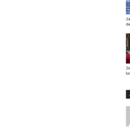
Za
de
Zi
lu