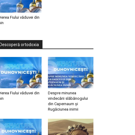
vierea Fiului văduvei din
in
Descoperă ortodoxia
vierea Fiului văduvei din
Despre minunea
in
vindecării slăbănogului
din Capernaum și
Rugăciunea inimii