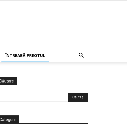
ÎNTREABĂ PREOTUL
Căutare
Categorii