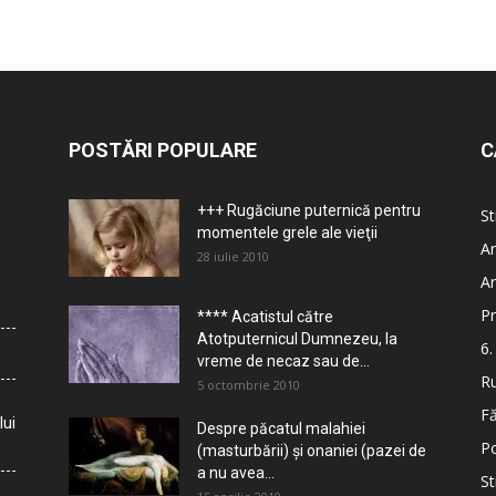
POSTĂRI POPULARE
C
+++ Rugăciune puternică pentru
St
momentele grele ale vieţii
Ar
28 iulie 2010
Ar
Pr
**** Acatistul către
Atotputernicul Dumnezeu, la
6.
vreme de necaz sau de...
Ru
5 octombrie 2010
Fă
lui
Despre păcatul malahiei
Po
(masturbării) şi onaniei (pazei de
a nu avea...
St